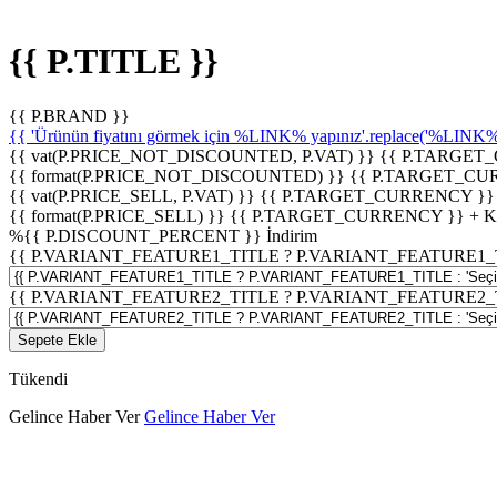
{{ P.TITLE }}
{{ P.BRAND }}
{{ 'Ürünün fiyatını görmek için %LINK% yapınız'.replace('%LINK%', 
{{ vat(P.PRICE_NOT_DISCOUNTED, P.VAT) }}
{{ P.TARGET
{{ format(P.PRICE_NOT_DISCOUNTED) }}
{{ P.TARGET_CU
{{ vat(P.PRICE_SELL, P.VAT) }}
{{ P.TARGET_CURRENCY }}
{{ format(P.PRICE_SELL) }}
{{ P.TARGET_CURRENCY }} + 
%
{{ P.DISCOUNT_PERCENT }}
İndirim
{{ P.VARIANT_FEATURE1_TITLE ? P.VARIANT_FEATURE1_TITLE
{{ P.VARIANT_FEATURE2_TITLE ? P.VARIANT_FEATURE2_TITLE
Sepete Ekle
Tükendi
Gelince Haber Ver
Gelince Haber Ver