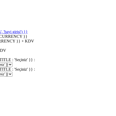
'bayi girişi') }}
_CURRENCY }}
RRENCY }} + KDV
KDV
 : 'Seçiniz' }} :
 : 'Seçiniz' }} :