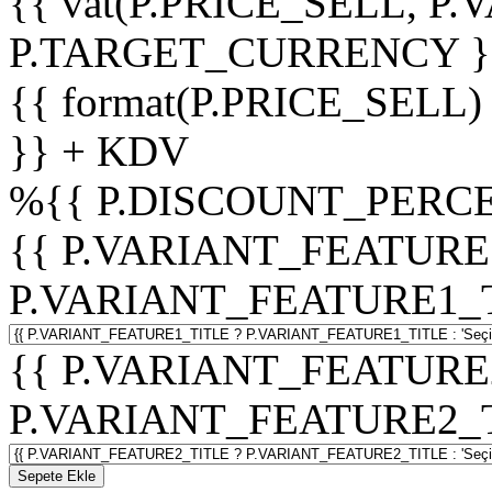
{{ vat(P.PRICE_SELL, P.V
P.TARGET_CURRENCY }
{{ format(P.PRICE_SELL)
}} + KDV
%
{{ P.DISCOUNT_PERCE
{{ P.VARIANT_FEATURE
P.VARIANT_FEATURE1_TITL
{{ P.VARIANT_FEATURE
P.VARIANT_FEATURE2_TITL
Sepete Ekle