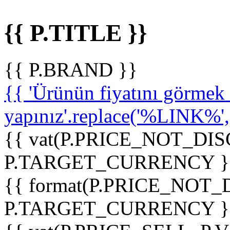
{{ P.TITLE }}
{{ P.BRAND }}
{{ 'Ürünün fiyatını görme
yapınız'.replace('%LINK%', '
{{ vat(P.PRICE_NOT_DIS
P.TARGET_CURRENCY }
{{ format(P.PRICE_NOT
P.TARGET_CURRENCY }