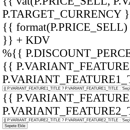
{{ vat(P.PRICE_SELL, P.V
P.TARGET_CURRENCY }
{{ format(P.PRICE_SELL)
}} + KDV
%
{{ P.DISCOUNT_PERCE
{{ P.VARIANT_FEATURE
P.VARIANT_FEATURE1_TITL
{{ P.VARIANT_FEATURE
P.VARIANT_FEATURE2_TITL
Sepete Ekle