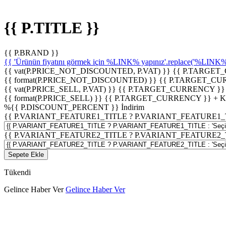
{{ P.TITLE }}
{{ P.BRAND }}
{{ 'Ürünün fiyatını görmek için %LINK% yapınız'.replace('%LINK%', 
{{ vat(P.PRICE_NOT_DISCOUNTED, P.VAT) }}
{{ P.TARGET
{{ format(P.PRICE_NOT_DISCOUNTED) }}
{{ P.TARGET_CU
{{ vat(P.PRICE_SELL, P.VAT) }}
{{ P.TARGET_CURRENCY }}
{{ format(P.PRICE_SELL) }}
{{ P.TARGET_CURRENCY }} + 
%
{{ P.DISCOUNT_PERCENT }}
İndirim
{{ P.VARIANT_FEATURE1_TITLE ? P.VARIANT_FEATURE1_TITLE
{{ P.VARIANT_FEATURE2_TITLE ? P.VARIANT_FEATURE2_TITLE
Sepete Ekle
Tükendi
Gelince Haber Ver
Gelince Haber Ver