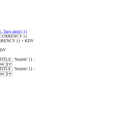
'bayi girişi') }}
_CURRENCY }}
RRENCY }} + KDV
KDV
 : 'Seçiniz' }} :
 : 'Seçiniz' }} :