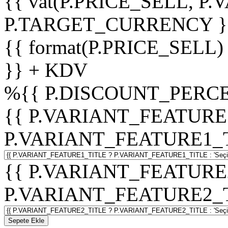
{{ vat(P.PRICE_SELL, P.V
P.TARGET_CURRENCY }
{{ format(P.PRICE_SELL)
}} + KDV
%
{{ P.DISCOUNT_PERCE
{{ P.VARIANT_FEATURE
P.VARIANT_FEATURE1_TITL
{{ P.VARIANT_FEATURE
P.VARIANT_FEATURE2_TITL
Sepete Ekle