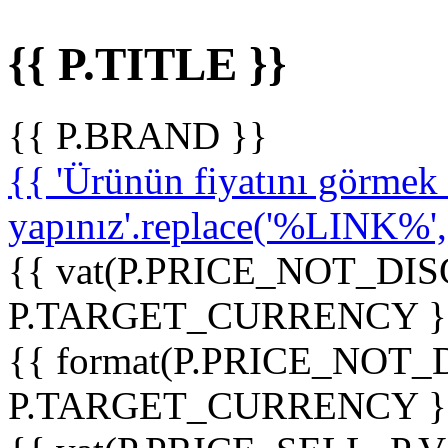
{{ P.TITLE }}
{{ P.BRAND }}
{{ 'Ürünün fiyatını görme
yapınız'.replace('%LINK%', '
{{ vat(P.PRICE_NOT_DIS
P.TARGET_CURRENCY }
{{ format(P.PRICE_NOT
P.TARGET_CURRENCY }