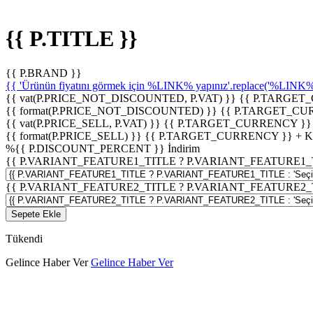
{{ P.TITLE }}
{{ P.BRAND }}
{{ 'Ürünün fiyatını görmek için %LINK% yapınız'.replace('%LINK%', 
{{ vat(P.PRICE_NOT_DISCOUNTED, P.VAT) }}
{{ P.TARGET
{{ format(P.PRICE_NOT_DISCOUNTED) }}
{{ P.TARGET_CU
{{ vat(P.PRICE_SELL, P.VAT) }}
{{ P.TARGET_CURRENCY }}
{{ format(P.PRICE_SELL) }}
{{ P.TARGET_CURRENCY }} + 
%
{{ P.DISCOUNT_PERCENT }}
İndirim
{{ P.VARIANT_FEATURE1_TITLE ? P.VARIANT_FEATURE1_TITLE
{{ P.VARIANT_FEATURE2_TITLE ? P.VARIANT_FEATURE2_TITLE
Sepete Ekle
Tükendi
Gelince Haber Ver
Gelince Haber Ver