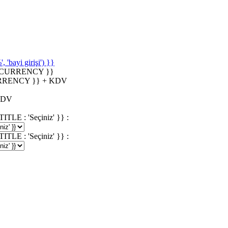
'bayi girişi') }}
_CURRENCY }}
RRENCY }} + KDV
KDV
 : 'Seçiniz' }} :
 : 'Seçiniz' }} :