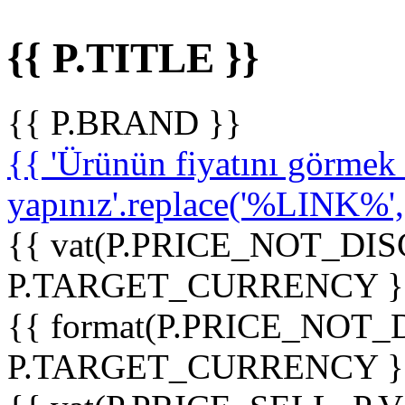
{{ P.TITLE }}
{{ P.BRAND }}
{{ 'Ürünün fiyatını görme
yapınız'.replace('%LINK%', '
{{ vat(P.PRICE_NOT_DIS
P.TARGET_CURRENCY }
{{ format(P.PRICE_NOT
P.TARGET_CURRENCY }