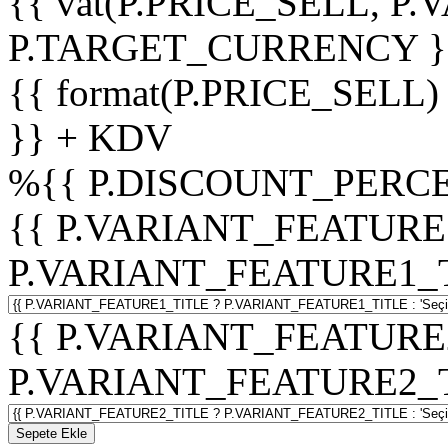
{{ vat(P.PRICE_SELL, P.V
P.TARGET_CURRENCY }
{{ format(P.PRICE_SELL)
}} + KDV
%
{{ P.DISCOUNT_PERCE
{{ P.VARIANT_FEATURE
P.VARIANT_FEATURE1_TITL
{{ P.VARIANT_FEATURE
P.VARIANT_FEATURE2_TITL
Sepete Ekle