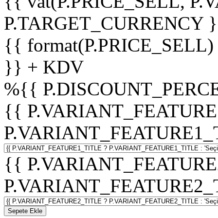
{{ vat(P.PRICE_SELL, P.V
P.TARGET_CURRENCY }
{{ format(P.PRICE_SELL)
}} + KDV
%
{{ P.DISCOUNT_PERCE
{{ P.VARIANT_FEATURE
P.VARIANT_FEATURE1_TITL
{{ P.VARIANT_FEATURE
P.VARIANT_FEATURE2_TITL
Sepete Ekle