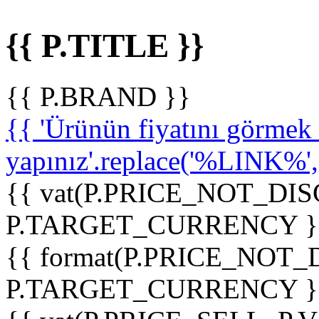
{{ P.TITLE }}
{{ P.BRAND }}
{{ 'Ürünün fiyatını görme
yapınız'.replace('%LINK%', '
{{ vat(P.PRICE_NOT_DIS
P.TARGET_CURRENCY }
{{ format(P.PRICE_NOT
P.TARGET_CURRENCY }