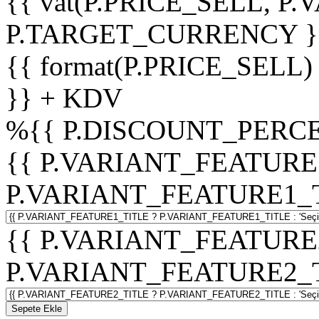
{{ vat(P.PRICE_SELL, P.V
P.TARGET_CURRENCY }
{{ format(P.PRICE_SELL)
}} + KDV
%
{{ P.DISCOUNT_PERCE
{{ P.VARIANT_FEATURE
P.VARIANT_FEATURE1_TITL
{{ P.VARIANT_FEATURE
P.VARIANT_FEATURE2_TITL
Sepete Ekle