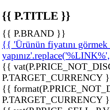
{{ P.TITLE }}
{{ P.BRAND }}
{{ 'Ürünün fiyatını görme
yapınız'.replace('%LINK%', '
{{ vat(P.PRICE_NOT_DIS
P.TARGET_CURRENCY }
{{ format(P.PRICE_NOT
P.TARGET_CURRENCY }