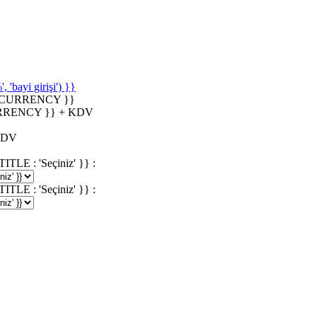
'bayi girişi') }}
_CURRENCY }}
RRENCY }} + KDV
KDV
 : 'Seçiniz' }} :
 : 'Seçiniz' }} :