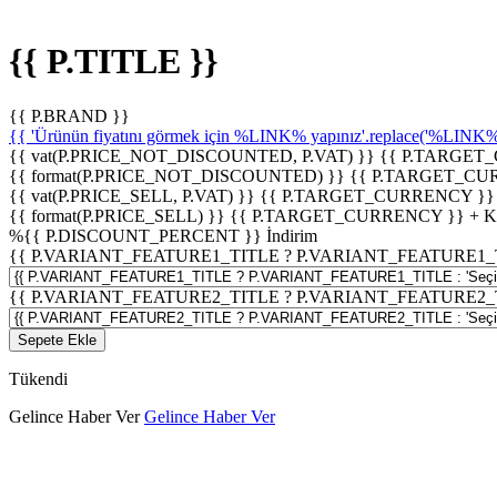
{{ P.TITLE }}
{{ P.BRAND }}
{{ 'Ürünün fiyatını görmek için %LINK% yapınız'.replace('%LINK%', 
{{ vat(P.PRICE_NOT_DISCOUNTED, P.VAT) }}
{{ P.TARGET
{{ format(P.PRICE_NOT_DISCOUNTED) }}
{{ P.TARGET_CU
{{ vat(P.PRICE_SELL, P.VAT) }}
{{ P.TARGET_CURRENCY }}
{{ format(P.PRICE_SELL) }}
{{ P.TARGET_CURRENCY }} + 
%
{{ P.DISCOUNT_PERCENT }}
İndirim
{{ P.VARIANT_FEATURE1_TITLE ? P.VARIANT_FEATURE1_TITLE
{{ P.VARIANT_FEATURE2_TITLE ? P.VARIANT_FEATURE2_TITLE
Sepete Ekle
Tükendi
Gelince Haber Ver
Gelince Haber Ver