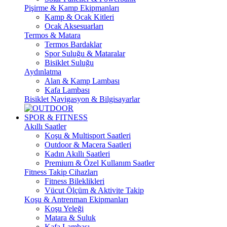
Pişirme & Kamp Ekipmanları
Kamp & Ocak Kitleri
Ocak Aksesuarları
Termos & Matara
Termos Bardaklar
Spor Suluğu & Mataralar
Bisiklet Suluğu
Aydınlatma
Alan & Kamp Lambası
Kafa Lambası
Bisiklet Navigasyon & Bilgisayarlar
SPOR & FITNESS
Akıllı Saatler
Koşu & Multisport Saatleri
Outdoor & Macera Saatleri
Kadın Akıllı Saatleri
Premium & Özel Kullanım Saatler
Fitness Takip Cihazları
Fitness Bileklikleri
Vücut Ölçüm & Aktivite Takip
Koşu & Antrenman Ekipmanları
Koşu Yeleği
Matara & Suluk
Kafa Lambası