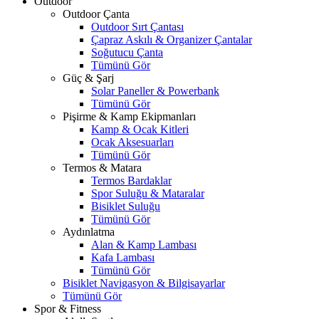
Outdoor
Outdoor Çanta
Outdoor Sırt Çantası
Çapraz Askılı & Organizer Çantalar
Soğutucu Çanta
Tümünü Gör
Güç & Şarj
Solar Paneller & Powerbank
Tümünü Gör
Pişirme & Kamp Ekipmanları
Kamp & Ocak Kitleri
Ocak Aksesuarları
Tümünü Gör
Termos & Matara
Termos Bardaklar
Spor Suluğu & Mataralar
Bisiklet Suluğu
Tümünü Gör
Aydınlatma
Alan & Kamp Lambası
Kafa Lambası
Tümünü Gör
Bisiklet Navigasyon & Bilgisayarlar
Tümünü Gör
Spor & Fitness