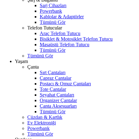
Şarj Cihazları
Powerbank
Kablolar & Adaptörler
Tümünü Gör
Telefon Tutucular
Araç Telefon Tutucu
Bisiklet & Motosiklet Telefon Tutucu
Masaüstü Telefon Tutucu
Tümünü Gör
Tümünü Gör
Yaşam
Çanta
Sırt Çantaları
Çapraz Çantalar
Postacı & Omuz Çantaları
Tote Çantalar
Seyahat Çantaları
Organizer Çantalar
Çanta Aksesuarları
Tümünü Gör
Cüzdan & Kartlık
Ev Elektroniği
Powerbank
Tümünü Gör