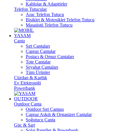
Kablolar & Adaptörler
Telefon Tutucular
Araç Telefon Tutucu
Bisiklet & Motosiklet Telefon Tutucu
Masaüstü Telefon Tutucu
YAŞAM
Çanta
Sırt Çantaları
Çapraz Çantalar
Postacı & Omuz Çantaları
Tote Çantalar
Seyahat Çantaları
Tüm Ürünler
Cüzdan & Kartlık
Ev Elektroniği
Powerbank
OUTDOOR
Outdoor Çanta
Outdoor Sırt Çantası
Çapraz Askılı & Organizer Çantalar
Soğutucu Çanta
Güç & Şarj
Solar Paneller & Powerbank