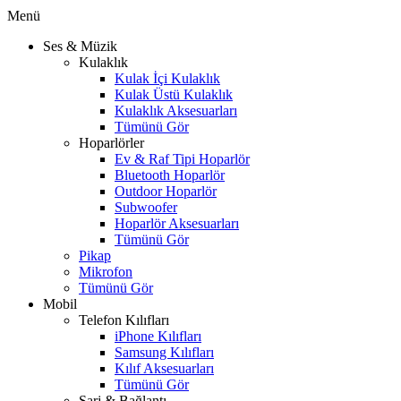
Menü
Ses & Müzik
Kulaklık
Kulak İçi Kulaklık
Kulak Üstü Kulaklık
Kulaklık Aksesuarları
Tümünü Gör
Hoparlörler
Ev & Raf Tipi Hoparlör
Bluetooth Hoparlör
Outdoor Hoparlör
Subwoofer
Hoparlör Aksesuarları
Tümünü Gör
Pikap
Mikrofon
Tümünü Gör
Mobil
Telefon Kılıfları
iPhone Kılıfları
Samsung Kılıfları
Kılıf Aksesuarları
Tümünü Gör
Şarj & Bağlantı