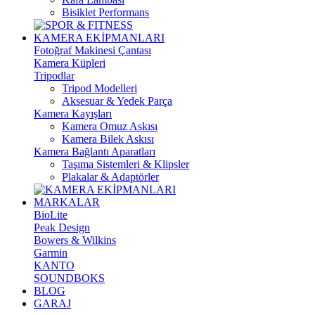
Bisiklet Performans
KAMERA EKİPMANLARI
Fotoğraf Makinesi Çantası
Kamera Küpleri
Tripodlar
Tripod Modelleri
Aksesuar & Yedek Parça
Kamera Kayışları
Kamera Omuz Askısı
Kamera Bilek Askısı
Kamera Bağlantı Aparatları
Taşıma Sistemleri & Klipsler
Plakalar & Adaptörler
MARKALAR
BioLite
Peak Design
Bowers & Wilkins
Garmin
KANTO
SOUNDBOKS
BLOG
GARAJ