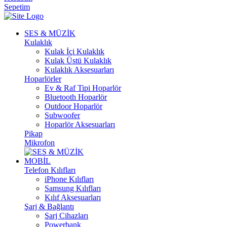
Sepetim
SES & MÜZİK
Kulaklık
Kulak İçi Kulaklık
Kulak Üstü Kulaklık
Kulaklık Aksesuarları
Hoparlörler
Ev & Raf Tipi Hoparlör
Bluetooth Hoparlör
Outdoor Hoparlör
Subwoofer
Hoparlör Aksesuarları
Pikap
Mikrofon
MOBİL
Telefon Kılıfları
iPhone Kılıfları
Samsung Kılıfları
Kılıf Aksesuarları
Şarj & Bağlantı
Şarj Cihazları
Powerbank