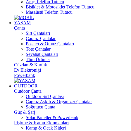
Araç Telefon Tutucu
Bisiklet & Motosiklet Telefon Tutucu
Masaüstü Telefon Tutucu
YAŞAM
Çanta
Sırt Çantaları
Çapraz Çantalar
Postacı & Omuz Çantaları
Tote Çantalar
Seyahat Çantaları
Tüm Ürünler
Cüzdan & Kartlık
Ev Elektroniği
Powerbank
OUTDOOR
Outdoor Çanta
Outdoor Sırt Çantası
Çapraz Askılı & Organizer Çantalar
Soğutucu Çanta
Güç & Şarj
Solar Paneller & Powerbank
Pişirme & Kamp Ekipmanları
Kamp & Ocak Kitleri