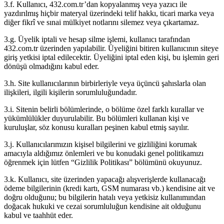
3.f. Kullanıcı, 432.com.tr’dan kopyalanmış veya yazıcı ile
yazdırılmış hiçbir materyal üzerindeki telif hakkı, ticari marka veya
diğer fikrî ve sınai mülkiyet notlarını silemez veya çıkartamaz.
3.g. Üyelik iptali ve hesap silme işlemi, kullanıcı tarafından
432.com.tr üzerinden yapılabilir. Üyeliğini bitiren kullanıcının siteye
giriş yetkisi iptal edilecektir. Üyeliğini iptal eden kişi, bu işlemin geri
dönüşü olmadığını kabul eder.
3.h. Site kullanıcılarının birbirleriyle veya üçüncü şahıslarla olan
ilişkileri, ilgili kişilerin sorumluluğundadır.
3.i. Sitenin belirli bölümlerinde, o bölüme özel farklı kurallar ve
yükümlülükler duyurulabilir. Bu bölümleri kullanan kişi ve
kuruluşlar, söz konusu kuralları peşinen kabul etmiş sayılır.
3.j. Kullanıcılarımızın kişisel bilgilerini ve gizliliğini korumak
amacıyla aldığımız önlemleri ve bu konudaki genel politikamızı
öğrenmek için lütfen “Gizlilik Politikası” bölümünü okuyunuz.
3.k. Kullanıcı, site üzerinden yapacağı alışverişlerde kullanacağı
ödeme bilgilerinin (kredi kartı, GSM numarası vb.) kendisine ait ve
doğru olduğunu; bu bilgilerin hatalı veya yetkisiz kullanımından
doğacak hukuki ve cezai sorumluluğun kendisine ait olduğunu
kabul ve taahhüt eder.