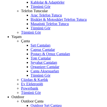
Kablolar & Adaptörler
Tümünü Gör
Telefon Tutucular
Araç Telefon Tutucu
Bisiklet & Motosiklet Telefon Tutucu
Masaüstü Telefon Tutucu
Tümünü Gör
Tümünü Gör
Yaşam
Çanta
Sırt Çantaları
Çapraz Çantalar
Postacı & Omuz Çantaları
Tote Çantalar
Seyahat Çantaları
Organizer Çantalar
Çanta Aksesuarları
Tümünü Gör
Cüzdan & Kartlık
Ev Elektroniği
Powerbank
Tümünü Gör
Outdoor
Outdoor Çanta
Outdoor Sırt Çantası