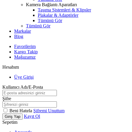
Kamera Bağlantı Aparatları
Taşıma Sistemleri & Klipsler
Plakalar & Adaptörler
Tümünü Gör
Tümünü Gör
Markalar
Blog
Favorilerim
Kargo Takip
Mağazamız
Hesabım
Üye Girişi
Kullanıcı Adı/E-Posta
Şifre
Beni Hatırla
Şifremi Unuttum
Kayıt Ol
Giriş Yap
Sepetim