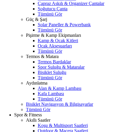
Çapraz Askılı & Organizer Çantalar
Soğutucu Çanta
Tümünü Gör
Güç & Şarj
Solar Paneller & Powerbank
Tümünü Gör
Pişirme & Kamp Ekipmanları
Kamp & Ocak Kitleri
Ocak Aksesuarları
Tümünü Gör
Termos & Matara
Termos Bardaklar
Spor Suluğu & Mataralar
Bisiklet Suluğu
Tümünü Gör
Aydınlatma
Alan & Kamp Lambası
Kafa Lambası
Tümünü Gör
Bisiklet Navigasyon & Bilgisayarlar
Tümünü Gör
Spor & Fitness
Akıllı Saatler
Koşu & Multisport Saatleri
Outdoor & Macera Saatleri