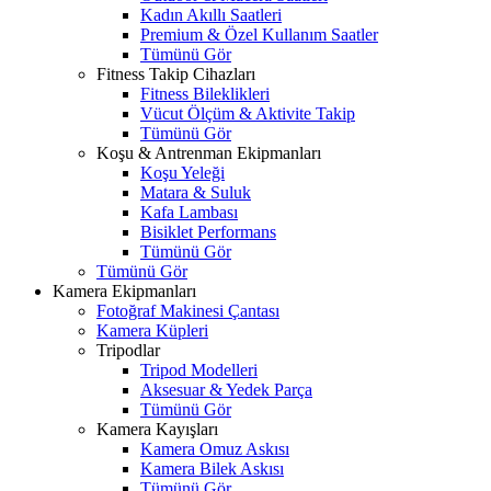
Kadın Akıllı Saatleri
Premium & Özel Kullanım Saatler
Tümünü Gör
Fitness Takip Cihazları
Fitness Bileklikleri
Vücut Ölçüm & Aktivite Takip
Tümünü Gör
Koşu & Antrenman Ekipmanları
Koşu Yeleği
Matara & Suluk
Kafa Lambası
Bisiklet Performans
Tümünü Gör
Tümünü Gör
Kamera Ekipmanları
Fotoğraf Makinesi Çantası
Kamera Küpleri
Tripodlar
Tripod Modelleri
Aksesuar & Yedek Parça
Tümünü Gör
Kamera Kayışları
Kamera Omuz Askısı
Kamera Bilek Askısı
Tümünü Gör