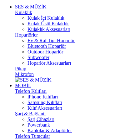
SES & MÜZİK
Kulaklık
Kulak İçi Kulaklık
Kulak Üstü Kulaklık
Kulaklık Aksesuarları
Hoparlörler
Ev & Raf Tipi Hoparlör
Bluetooth Hoparlör
Outdoor Hoparlör
Subwoofer
Hoparlör Aksesuarları
Pikap
Mikrofon
MOBİL
Telefon Kılıfları
iPhone Kılıfları
Samsung Kılıfları
Kılıf Aksesuarları
Şarj & Bağlantı
Şarj Cihazları
Powerbank
Kablolar & Adaptörler
Telefon Tutucular