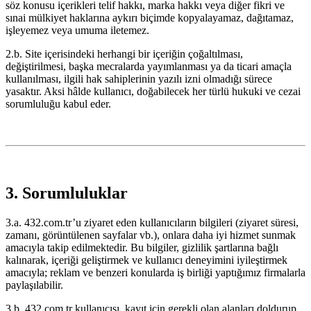
söz konusu içerikleri telif hakkı, marka hakkı veya diğer fikri ve
sınai mülkiyet haklarına aykırı biçimde kopyalayamaz, dağıtamaz,
işleyemez veya umuma iletemez.
2.b. Site içerisindeki herhangi bir içeriğin çoğaltılması,
değiştirilmesi, başka mecralarda yayımlanması ya da ticari amaçla
kullanılması, ilgili hak sahiplerinin yazılı izni olmadığı sürece
yasaktır. Aksi hâlde kullanıcı, doğabilecek her türlü hukuki ve cezai
sorumluluğu kabul eder.
3. Sorumluluklar
3.a. 432.com.tr’u ziyaret eden kullanıcıların bilgileri (ziyaret süresi,
zamanı, görüntülenen sayfalar vb.), onlara daha iyi hizmet sunmak
amacıyla takip edilmektedir. Bu bilgiler, gizlilik şartlarına bağlı
kalınarak, içeriği geliştirmek ve kullanıcı deneyimini iyileştirmek
amacıyla; reklam ve benzeri konularda iş birliği yaptığımız firmalarla
paylaşılabilir.
3.b. 432.com.tr kullanıcısı, kayıt için gerekli olan alanları doldurup