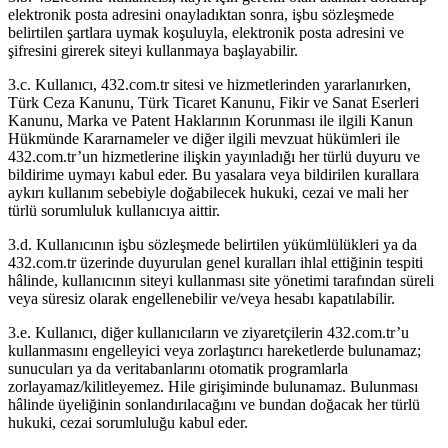
elektronik posta adresini onayladıktan sonra, işbu sözleşmede
belirtilen şartlara uymak koşuluyla, elektronik posta adresini ve
şifresini girerek siteyi kullanmaya başlayabilir.
3.c. Kullanıcı, 432.com.tr sitesi ve hizmetlerinden yararlanırken,
Türk Ceza Kanunu, Türk Ticaret Kanunu, Fikir ve Sanat Eserleri
Kanunu, Marka ve Patent Haklarının Korunması ile ilgili Kanun
Hükmünde Kararnameler ve diğer ilgili mevzuat hükümleri ile
432.com.tr’un hizmetlerine ilişkin yayınladığı her türlü duyuru ve
bildirime uymayı kabul eder. Bu yasalara veya bildirilen kurallara
aykırı kullanım sebebiyle doğabilecek hukuki, cezai ve mali her
türlü sorumluluk kullanıcıya aittir.
3.d. Kullanıcının işbu sözleşmede belirtilen yükümlülükleri ya da
432.com.tr üzerinde duyurulan genel kuralları ihlal ettiğinin tespiti
hâlinde, kullanıcının siteyi kullanması site yönetimi tarafından süreli
veya süresiz olarak engellenebilir ve/veya hesabı kapatılabilir.
3.e. Kullanıcı, diğer kullanıcıların ve ziyaretçilerin 432.com.tr’u
kullanmasını engelleyici veya zorlaştırıcı hareketlerde bulunamaz;
sunucuları ya da veritabanlarını otomatik programlarla
zorlayamaz/kilitleyemez. Hile girişiminde bulunamaz. Bulunması
hâlinde üyeliğinin sonlandırılacağını ve bundan doğacak her türlü
hukuki, cezai sorumluluğu kabul eder.