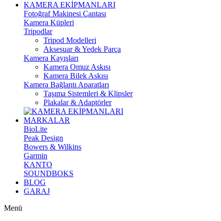
KAMERA EKİPMANLARI
Fotoğraf Makinesi Çantası
Kamera Küpleri
Tripodlar
Tripod Modelleri
Aksesuar & Yedek Parça
Kamera Kayışları
Kamera Omuz Askısı
Kamera Bilek Askısı
Kamera Bağlantı Aparatları
Taşıma Sistemleri & Klipsler
Plakalar & Adaptörler
MARKALAR
BioLite
Peak Design
Bowers & Wilkins
Garmin
KANTO
SOUNDBOKS
BLOG
GARAJ
Menü