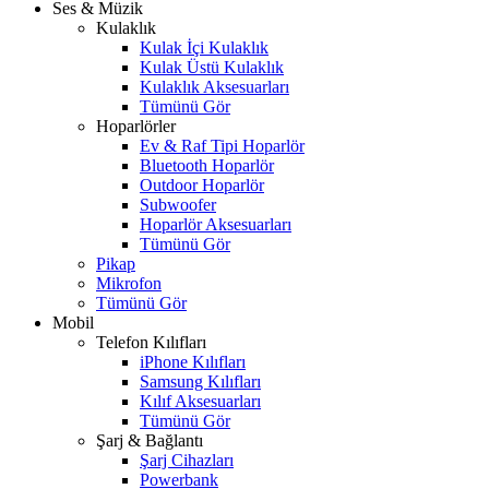
Ses & Müzik
Kulaklık
Kulak İçi Kulaklık
Kulak Üstü Kulaklık
Kulaklık Aksesuarları
Tümünü Gör
Hoparlörler
Ev & Raf Tipi Hoparlör
Bluetooth Hoparlör
Outdoor Hoparlör
Subwoofer
Hoparlör Aksesuarları
Tümünü Gör
Pikap
Mikrofon
Tümünü Gör
Mobil
Telefon Kılıfları
iPhone Kılıfları
Samsung Kılıfları
Kılıf Aksesuarları
Tümünü Gör
Şarj & Bağlantı
Şarj Cihazları
Powerbank