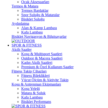
Ocak Aksesuarları
Termos & Matara
Termos Bardaklar
Spor Suluğu & Mataralar
Bisiklet Suluğu
Aydınlatma
Alan & Kamp Lambası
Kafa Lambası
Bisiklet Navigasyon & Bilgisayarlar
SPOR & FITNESS
Akıllı Saatler
Koşu & Multisport Saatleri
Outdoor & Macera Saatleri
Kadın Akıllı Saatleri
Premium & Özel Kullanım Saatler
Fitness Takip Cihazları
Fitness Bileklikleri
Vücut Ölçüm & Aktivite Takip
Koşu & Antrenman Ekipmanları
Koşu Yeleği
Matara & Suluk
Kafa Lambası
Bisiklet Performans