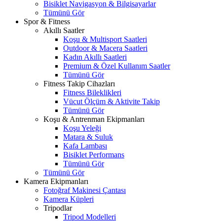
Bisiklet Navigasyon & Bilgisayarlar
Tümünü Gör
Spor & Fitness
Akıllı Saatler
Koşu & Multisport Saatleri
Outdoor & Macera Saatleri
Kadın Akıllı Saatleri
Premium & Özel Kullanım Saatler
Tümünü Gör
Fitness Takip Cihazları
Fitness Bileklikleri
Vücut Ölçüm & Aktivite Takip
Tümünü Gör
Koşu & Antrenman Ekipmanları
Koşu Yeleği
Matara & Suluk
Kafa Lambası
Bisiklet Performans
Tümünü Gör
Tümünü Gör
Kamera Ekipmanları
Fotoğraf Makinesi Çantası
Kamera Küpleri
Tripodlar
Tripod Modelleri