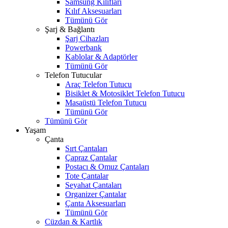
Samsung Kılıfları
Kılıf Aksesuarları
Tümünü Gör
Şarj & Bağlantı
Şarj Cihazları
Powerbank
Kablolar & Adaptörler
Tümünü Gör
Telefon Tutucular
Araç Telefon Tutucu
Bisiklet & Motosiklet Telefon Tutucu
Masaüstü Telefon Tutucu
Tümünü Gör
Tümünü Gör
Yaşam
Çanta
Sırt Çantaları
Çapraz Çantalar
Postacı & Omuz Çantaları
Tote Çantalar
Seyahat Çantaları
Organizer Çantalar
Çanta Aksesuarları
Tümünü Gör
Cüzdan & Kartlık