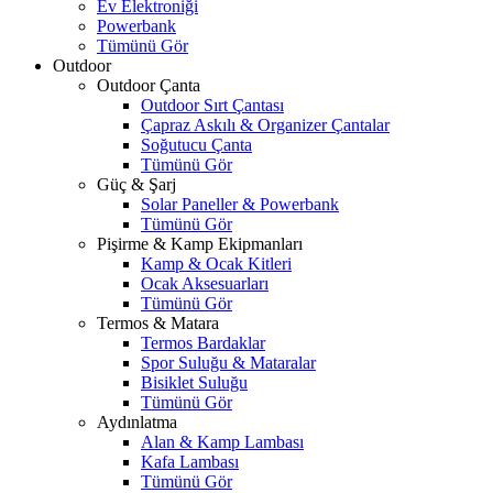
Ev Elektroniği
Powerbank
Tümünü Gör
Outdoor
Outdoor Çanta
Outdoor Sırt Çantası
Çapraz Askılı & Organizer Çantalar
Soğutucu Çanta
Tümünü Gör
Güç & Şarj
Solar Paneller & Powerbank
Tümünü Gör
Pişirme & Kamp Ekipmanları
Kamp & Ocak Kitleri
Ocak Aksesuarları
Tümünü Gör
Termos & Matara
Termos Bardaklar
Spor Suluğu & Mataralar
Bisiklet Suluğu
Tümünü Gör
Aydınlatma
Alan & Kamp Lambası
Kafa Lambası
Tümünü Gör