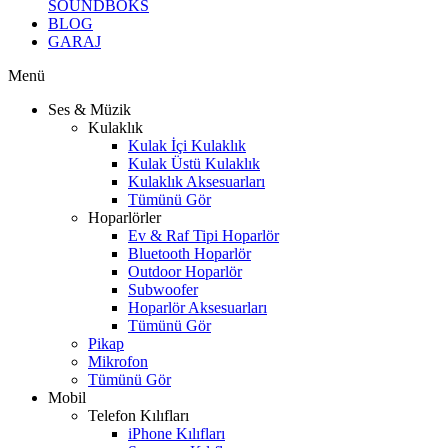
SOUNDBOKS
BLOG
GARAJ
Menü
Ses & Müzik
Kulaklık
Kulak İçi Kulaklık
Kulak Üstü Kulaklık
Kulaklık Aksesuarları
Tümünü Gör
Hoparlörler
Ev & Raf Tipi Hoparlör
Bluetooth Hoparlör
Outdoor Hoparlör
Subwoofer
Hoparlör Aksesuarları
Tümünü Gör
Pikap
Mikrofon
Tümünü Gör
Mobil
Telefon Kılıfları
iPhone Kılıfları