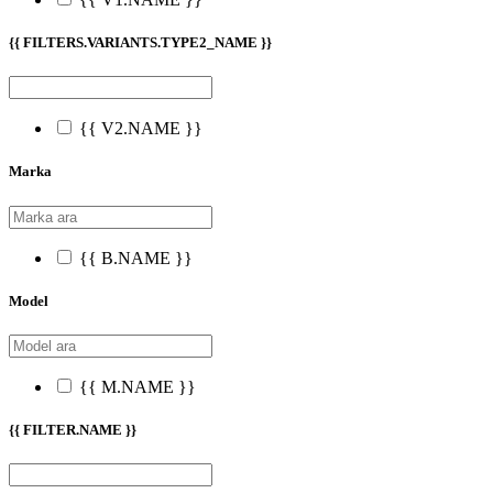
{{ FILTERS.VARIANTS.TYPE2_NAME }}
{{ V2.NAME }}
Marka
{{ B.NAME }}
Model
{{ M.NAME }}
{{ FILTER.NAME }}