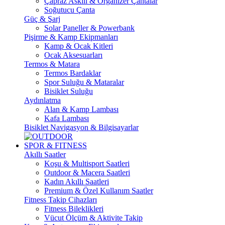
Çapraz Askılı & Organizer Çantalar
Soğutucu Çanta
Güç & Şarj
Solar Paneller & Powerbank
Pişirme & Kamp Ekipmanları
Kamp & Ocak Kitleri
Ocak Aksesuarları
Termos & Matara
Termos Bardaklar
Spor Suluğu & Mataralar
Bisiklet Suluğu
Aydınlatma
Alan & Kamp Lambası
Kafa Lambası
Bisiklet Navigasyon & Bilgisayarlar
SPOR & FITNESS
Akıllı Saatler
Koşu & Multisport Saatleri
Outdoor & Macera Saatleri
Kadın Akıllı Saatleri
Premium & Özel Kullanım Saatler
Fitness Takip Cihazları
Fitness Bileklikleri
Vücut Ölçüm & Aktivite Takip