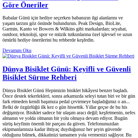
Göre Öneriler
Babalar Günü için hediye seçerken babanızın ilgi alanlarını ve
yaşam tarzını göz önünde bulundurun. Peak Design, BioLite,
Garmin, Kanto ve Bowers & Wilkins gibi markalardan; seyahat,
outdoor, teknoloji, spor ve müzik tutkunlarına özel işlevsel ve uzun
ömürlü hediye önerilerini bu rehberde keşfedin.
Devamını Oku
Dünya Bisiklet Günü: Keyifli ve Güvenli
Bisiklet Sürme Rehberi
Dünya Bisiklet Günü Hepimizin bisiklet hikâyesi benzer başladı.
Önce destek tekerlekleri, sonra arkamızda seleyi tutan biri ve bir gün
fark etmeden kendi başımıza pedal çevirmeye başladığımız o an...
Belki de özgürlüğü ilk kez o gün hissettik. Yıllar geçse de bu his
değişmiyor. Bisiklet sadece bir ulaşım aracı değil; keşfetmenin, nefes
almanın ve yolda olmanın bir yolu olmaya devam ediyor. Bugün
sürüş keyfinin önemli bir parçası da güven. Telefonunuzdan
ekipmanlarınıza kadar ihtiyaç duyduğunuz her şeyin güvende
olduğunu bilmek, dikkatinizi tamamen yola vermenizi sağlıyor. Bu