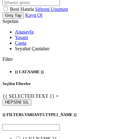
Beni Hatırla
Şifremi Unuttum
Kayıt Ol
Giriş Yap
Sepetim
Anasayfa
Yaşam
Çanta
Seyahat Çantaları
Filtre
{{ CAT.NAME }}
Seçilen Filtreler
{{ SELECTED.TEXT }} ×
HEPSİNİ SİL
{{ FILTERS.VARIANTS.TYPE1_NAME }}
{{ V1.NAME }}