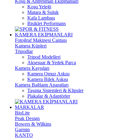
Koşu & Antrenman Ekipmanları
Koşu Yeleği
Matara & Suluk
Kafa Lambası
Bisiklet Performans
KAMERA EKİPMANLARI
Fotoğraf Makinesi Çantası
Kamera Küpleri
Tripodlar
Tripod Modelleri
Aksesuar & Yedek Parça
Kamera Kayışları
Kamera Omuz Askısı
Kamera Bilek Askısı
Kamera Bağlantı Aparatları
Taşıma Sistemleri & Klipsler
Plakalar & Adaptörler
MARKALAR
BioLite
Peak Design
Bowers & Wilkins
Garmin
KANTO