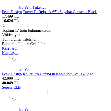
5
Yeni
Tükendi
%
Peak Design
Travel Duffelpack 65L Seyahat Çantası - Black
17.499
TL
16.624
TL
Toplam
17
ürün bulunmaktadır.
Yükleniyor...
Tüm ürünler listelendi
Bunlar da İlginizi Çekebilir
Karşılaştır
Karşılaştır
5
Yeni
%
Peak Design
Roller Pro Carry-On Kabin Boy Valiz - Sage
42.999
TL
40.849
TL
Sepete Ekle
5
Yeni
%