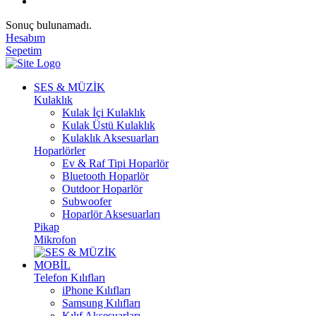
Sonuç bulunamadı.
Hesabım
Sepetim
SES & MÜZİK
Kulaklık
Kulak İçi Kulaklık
Kulak Üstü Kulaklık
Kulaklık Aksesuarları
Hoparlörler
Ev & Raf Tipi Hoparlör
Bluetooth Hoparlör
Outdoor Hoparlör
Subwoofer
Hoparlör Aksesuarları
Pikap
Mikrofon
MOBİL
Telefon Kılıfları
iPhone Kılıfları
Samsung Kılıfları
Kılıf Aksesuarları