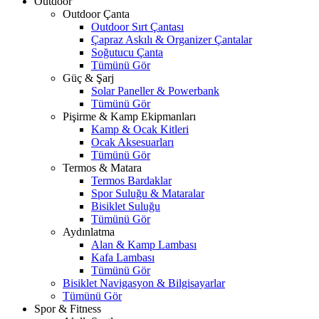
Outdoor
Outdoor Çanta
Outdoor Sırt Çantası
Çapraz Askılı & Organizer Çantalar
Soğutucu Çanta
Tümünü Gör
Güç & Şarj
Solar Paneller & Powerbank
Tümünü Gör
Pişirme & Kamp Ekipmanları
Kamp & Ocak Kitleri
Ocak Aksesuarları
Tümünü Gör
Termos & Matara
Termos Bardaklar
Spor Suluğu & Mataralar
Bisiklet Suluğu
Tümünü Gör
Aydınlatma
Alan & Kamp Lambası
Kafa Lambası
Tümünü Gör
Bisiklet Navigasyon & Bilgisayarlar
Tümünü Gör
Spor & Fitness