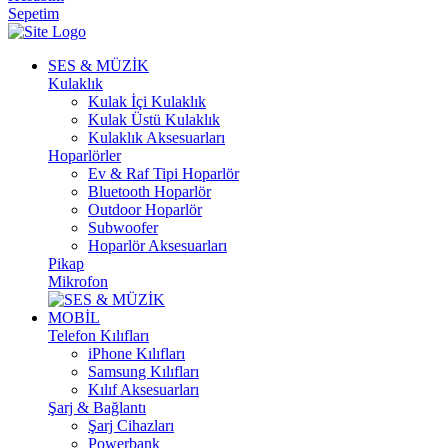
Sepetim
SES & MÜZİK
Kulaklık
Kulak İçi Kulaklık
Kulak Üstü Kulaklık
Kulaklık Aksesuarları
Hoparlörler
Ev & Raf Tipi Hoparlör
Bluetooth Hoparlör
Outdoor Hoparlör
Subwoofer
Hoparlör Aksesuarları
Pikap
Mikrofon
MOBİL
Telefon Kılıfları
iPhone Kılıfları
Samsung Kılıfları
Kılıf Aksesuarları
Şarj & Bağlantı
Şarj Cihazları
Powerbank