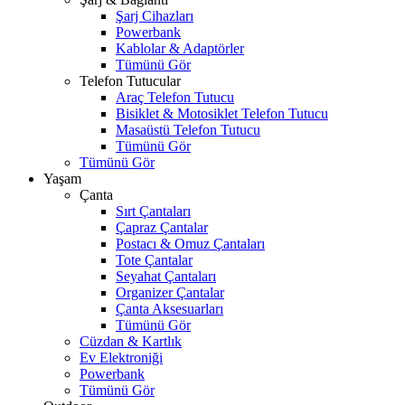
Şarj Cihazları
Powerbank
Kablolar & Adaptörler
Tümünü Gör
Telefon Tutucular
Araç Telefon Tutucu
Bisiklet & Motosiklet Telefon Tutucu
Masaüstü Telefon Tutucu
Tümünü Gör
Tümünü Gör
Yaşam
Çanta
Sırt Çantaları
Çapraz Çantalar
Postacı & Omuz Çantaları
Tote Çantalar
Seyahat Çantaları
Organizer Çantalar
Çanta Aksesuarları
Tümünü Gör
Cüzdan & Kartlık
Ev Elektroniği
Powerbank
Tümünü Gör