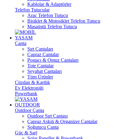
Kablolar & Adaptörler
Telefon Tutucular
Araç Telefon Tutucu
Bisiklet & Motosiklet Telefon Tutucu
Masaüstü Telefon Tutucu
YAŞAM
Çanta
Sırt Çantaları
Çapraz Çantalar
Postacı & Omuz Çantaları
Tote Çantalar
Seyahat Çantaları
Tüm Ürünler
Cüzdan & Kartlık
Ev Elektroniği
Powerbank
OUTDOOR
Outdoor Çanta
Outdoor Sırt Çantası
Çapraz Askılı & Organizer Çantalar
Soğutucu Çanta
Güç & Şarj
Solar Paneller & Powerbank