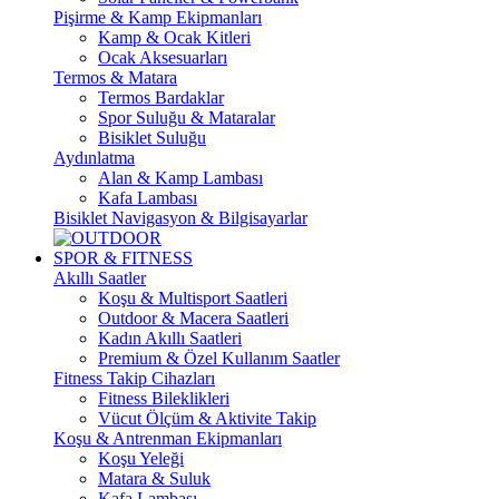
Pişirme & Kamp Ekipmanları
Kamp & Ocak Kitleri
Ocak Aksesuarları
Termos & Matara
Termos Bardaklar
Spor Suluğu & Mataralar
Bisiklet Suluğu
Aydınlatma
Alan & Kamp Lambası
Kafa Lambası
Bisiklet Navigasyon & Bilgisayarlar
SPOR & FITNESS
Akıllı Saatler
Koşu & Multisport Saatleri
Outdoor & Macera Saatleri
Kadın Akıllı Saatleri
Premium & Özel Kullanım Saatler
Fitness Takip Cihazları
Fitness Bileklikleri
Vücut Ölçüm & Aktivite Takip
Koşu & Antrenman Ekipmanları
Koşu Yeleği
Matara & Suluk
Kafa Lambası