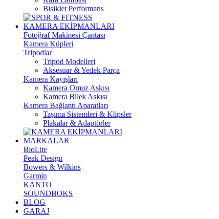
Bisiklet Performans
KAMERA EKİPMANLARI
Fotoğraf Makinesi Çantası
Kamera Küpleri
Tripodlar
Tripod Modelleri
Aksesuar & Yedek Parça
Kamera Kayışları
Kamera Omuz Askısı
Kamera Bilek Askısı
Kamera Bağlantı Aparatları
Taşıma Sistemleri & Klipsler
Plakalar & Adaptörler
MARKALAR
BioLite
Peak Design
Bowers & Wilkins
Garmin
KANTO
SOUNDBOKS
BLOG
GARAJ