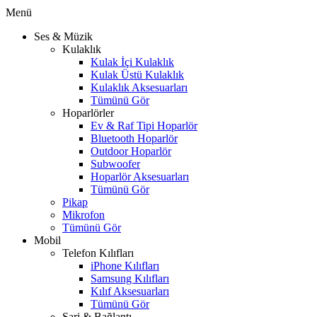
Menü
Ses & Müzik
Kulaklık
Kulak İçi Kulaklık
Kulak Üstü Kulaklık
Kulaklık Aksesuarları
Tümünü Gör
Hoparlörler
Ev & Raf Tipi Hoparlör
Bluetooth Hoparlör
Outdoor Hoparlör
Subwoofer
Hoparlör Aksesuarları
Tümünü Gör
Pikap
Mikrofon
Tümünü Gör
Mobil
Telefon Kılıfları
iPhone Kılıfları
Samsung Kılıfları
Kılıf Aksesuarları
Tümünü Gör
Şarj & Bağlantı