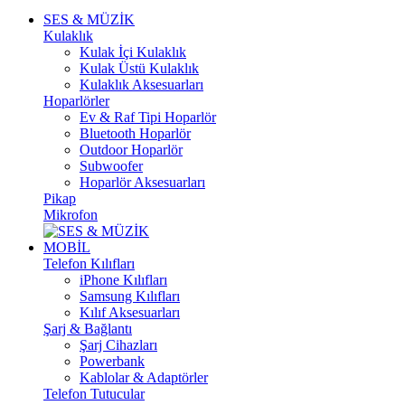
SES & MÜZİK
Kulaklık
Kulak İçi Kulaklık
Kulak Üstü Kulaklık
Kulaklık Aksesuarları
Hoparlörler
Ev & Raf Tipi Hoparlör
Bluetooth Hoparlör
Outdoor Hoparlör
Subwoofer
Hoparlör Aksesuarları
Pikap
Mikrofon
MOBİL
Telefon Kılıfları
iPhone Kılıfları
Samsung Kılıfları
Kılıf Aksesuarları
Şarj & Bağlantı
Şarj Cihazları
Powerbank
Kablolar & Adaptörler
Telefon Tutucular