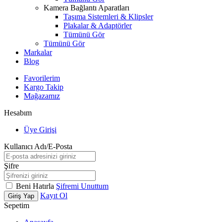
Kamera Bağlantı Aparatları
Taşıma Sistemleri & Klipsler
Plakalar & Adaptörler
Tümünü Gör
Tümünü Gör
Markalar
Blog
Favorilerim
Kargo Takip
Mağazamız
Hesabım
Üye Girişi
Kullanıcı Adı/E-Posta
Şifre
Beni Hatırla
Şifremi Unuttum
Kayıt Ol
Giriş Yap
Sepetim