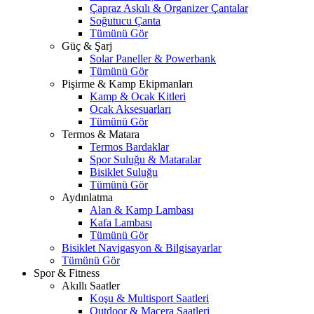
Çapraz Askılı & Organizer Çantalar
Soğutucu Çanta
Tümünü Gör
Güç & Şarj
Solar Paneller & Powerbank
Tümünü Gör
Pişirme & Kamp Ekipmanları
Kamp & Ocak Kitleri
Ocak Aksesuarları
Tümünü Gör
Termos & Matara
Termos Bardaklar
Spor Suluğu & Mataralar
Bisiklet Suluğu
Tümünü Gör
Aydınlatma
Alan & Kamp Lambası
Kafa Lambası
Tümünü Gör
Bisiklet Navigasyon & Bilgisayarlar
Tümünü Gör
Spor & Fitness
Akıllı Saatler
Koşu & Multisport Saatleri
Outdoor & Macera Saatleri