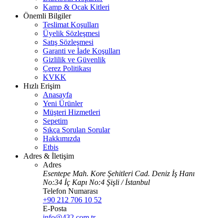
Kamp & Ocak Kitleri
Önemli Bilgiler
Teslimat Koşulları
Üyelik Sözleşmesi
Satış Sözleşmesi
Garanti ve İade Koşulları
Gizlilik ve Güvenlik
Çerez Politikası
KVKK
Hızlı Erişim
Anasayfa
Yeni Ürünler
Müşteri Hizmetleri
Sepetim
Sıkça Sorulan Sorular
Hakkımızda
Etbis
Adres & İletişim
Adres
Esentepe Mah. Kore Şehitleri Cad. Deniz İş Hanı
No:34 İç Kapı No:4 Şişli / İstanbul
Telefon Numarası
+90 212 706 10 52
E-Posta
info@432.com.tr