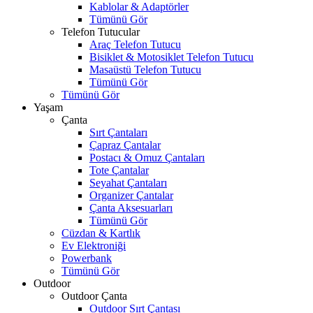
Kablolar & Adaptörler
Tümünü Gör
Telefon Tutucular
Araç Telefon Tutucu
Bisiklet & Motosiklet Telefon Tutucu
Masaüstü Telefon Tutucu
Tümünü Gör
Tümünü Gör
Yaşam
Çanta
Sırt Çantaları
Çapraz Çantalar
Postacı & Omuz Çantaları
Tote Çantalar
Seyahat Çantaları
Organizer Çantalar
Çanta Aksesuarları
Tümünü Gör
Cüzdan & Kartlık
Ev Elektroniği
Powerbank
Tümünü Gör
Outdoor
Outdoor Çanta
Outdoor Sırt Çantası