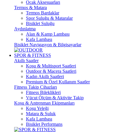
Ocak Aksesuarları
Termos & Matara
Termos Bardaklar
Spor Suluğu & Mataralar
Bisiklet Suluğu
Aydınlatma
Alan & Kamp Lambası
Kafa Lambası
Bisiklet Navigasyon & Bilgisayarlar
SPOR & FITNESS
Akıllı Saatler
Koşu & Multisport Saatleri
Outdoor & Macera Saatleri
Kadın Akıllı Saatleri
Premium & Özel Kullanım Saatler
Fitness Takip Cihazları
Fitness Bileklikleri
Vücut Ölçüm & Aktivite Takip
Koşu & Antrenman Ekipmanları
Koşu Yeleği
Matara & Suluk
Kafa Lambası
Bisiklet Performans