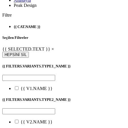
Anasayfa
Peak Design
Filtre
{{ CAT.NAME }}
Seçilen Filtreler
{{ SELECTED.TEXT }} ×
HEPSİNİ SİL
{{ FILTERS.VARIANTS.TYPE1_NAME }}
{{ V1.NAME }}
{{ FILTERS.VARIANTS.TYPE2_NAME }}
{{ V2.NAME }}