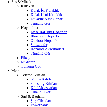
Ses & Müzik
Kulaklık
Kulak İçi Kulaklık
Kulak Üstü Kulaklık
Kulaklık Aksesuarları
Tümünü Gör
Hoparlörler
Ev & Raf Tipi Hoparlör
Bluetooth Hoparlör
Outdoor Hoparlör
Subwoofer
Hoparlör Aksesuarları
Tümünü Gör
Pikap
Mikrofon
Tümünü Gör
Mobil
Telefon Kılıfları
iPhone Kılıfları
Samsung Kılıfları
Kılıf Aksesuarları
Tümünü Gör
Şarj & Bağlantı
Şarj Cihazları
Powerbank