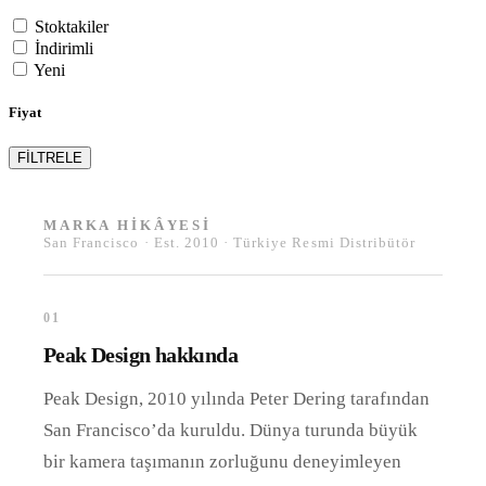
Stoktakiler
İndirimli
Yeni
Fiyat
FİLTRELE
MARKA HIKÂYESI
San Francisco · Est. 2010 · Türkiye Resmi Distribütör
01
Peak Design hakkında
Peak Design, 2010 yılında Peter Dering tarafından
San Francisco’da kuruldu. Dünya turunda büyük
bir kamera taşımanın zorluğunu deneyimleyen