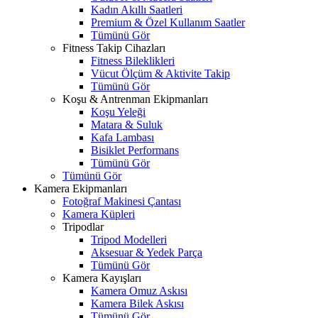
Kadın Akıllı Saatleri
Premium & Özel Kullanım Saatler
Tümünü Gör
Fitness Takip Cihazları
Fitness Bileklikleri
Vücut Ölçüm & Aktivite Takip
Tümünü Gör
Koşu & Antrenman Ekipmanları
Koşu Yeleği
Matara & Suluk
Kafa Lambası
Bisiklet Performans
Tümünü Gör
Tümünü Gör
Kamera Ekipmanları
Fotoğraf Makinesi Çantası
Kamera Küpleri
Tripodlar
Tripod Modelleri
Aksesuar & Yedek Parça
Tümünü Gör
Kamera Kayışları
Kamera Omuz Askısı
Kamera Bilek Askısı
Tümünü Gör