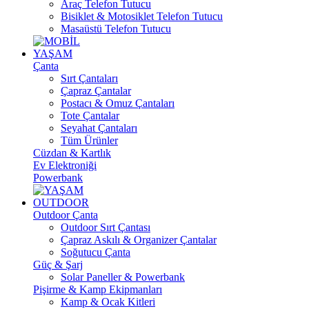
Araç Telefon Tutucu
Bisiklet & Motosiklet Telefon Tutucu
Masaüstü Telefon Tutucu
YAŞAM
Çanta
Sırt Çantaları
Çapraz Çantalar
Postacı & Omuz Çantaları
Tote Çantalar
Seyahat Çantaları
Tüm Ürünler
Cüzdan & Kartlık
Ev Elektroniği
Powerbank
OUTDOOR
Outdoor Çanta
Outdoor Sırt Çantası
Çapraz Askılı & Organizer Çantalar
Soğutucu Çanta
Güç & Şarj
Solar Paneller & Powerbank
Pişirme & Kamp Ekipmanları
Kamp & Ocak Kitleri