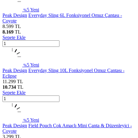
5
Yeni
%
Peak Design
Everyday Sling 6L Fonksiyonel Omuz Çantası -
Coyote
8.599
TL
8.169
TL
Sepete Ekle
5
Yeni
%
Peak Design
Everyday Sling 10L Fonksiyonel Omuz Çantası -
Eclipse
11.299
TL
10.734
TL
Sepete Ekle
5
Yeni
%
Peak Design
Field Pouch Çok Amaçlı Mini Çanta & Düzenleyici -
Coyote
3.299
TL