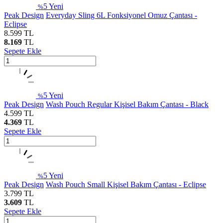
5
Yeni
%
Peak Design
Everyday Sling 6L Fonksiyonel Omuz Çantası -
Eclipse
8.599
TL
8.169
TL
Sepete Ekle
5
Yeni
%
Peak Design
Wash Pouch Regular Kişisel Bakım Çantası - Black
4.599
TL
4.369
TL
Sepete Ekle
5
Yeni
%
Peak Design
Wash Pouch Small Kişisel Bakım Çantası - Eclipse
3.799
TL
3.609
TL
Sepete Ekle