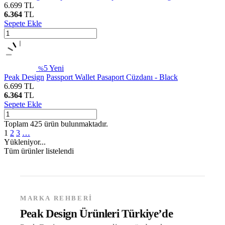
6.699
TL
6.364
TL
Sepete Ekle
5
Yeni
%
Peak Design
Passport Wallet Pasaport Cüzdanı - Black
6.699
TL
6.364
TL
Sepete Ekle
Toplam
425
ürün bulunmaktadır.
1
2
3
…
Yükleniyor...
Tüm ürünler listelendi
MARKA REHBERI
Peak Design Ürünleri Türkiye’de