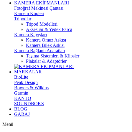
KAMERA EKİPMANLARI
Fotoğraf Makinesi Çantası
Kamera Küpleri
Tripodlar
Tripod Modelleri
Aksesuar & Yedek Parça
Kamera Kayışları
Kamera Omuz Askısı
Kamera Bilek Askısı
Kamera Bağlantı Aparatları
Taşıma Sistemleri & Klipsler
Plakalar & Adaptörler
MARKALAR
BioLite
Peak Design
Bowers & Wilkins
Garmin
KANTO
SOUNDBOKS
BLOG
GARAJ
Menü