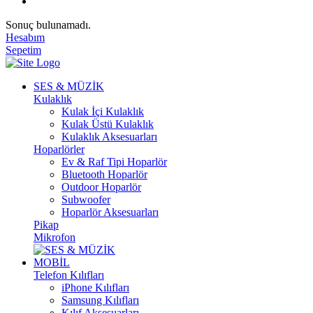
Sonuç bulunamadı.
Hesabım
Sepetim
SES & MÜZİK
Kulaklık
Kulak İçi Kulaklık
Kulak Üstü Kulaklık
Kulaklık Aksesuarları
Hoparlörler
Ev & Raf Tipi Hoparlör
Bluetooth Hoparlör
Outdoor Hoparlör
Subwoofer
Hoparlör Aksesuarları
Pikap
Mikrofon
MOBİL
Telefon Kılıfları
iPhone Kılıfları
Samsung Kılıfları
Kılıf Aksesuarları