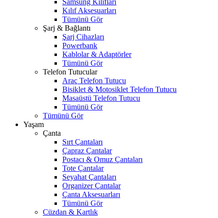
Samsung Kılıfları
Kılıf Aksesuarları
Tümünü Gör
Şarj & Bağlantı
Şarj Cihazları
Powerbank
Kablolar & Adaptörler
Tümünü Gör
Telefon Tutucular
Araç Telefon Tutucu
Bisiklet & Motosiklet Telefon Tutucu
Masaüstü Telefon Tutucu
Tümünü Gör
Tümünü Gör
Yaşam
Çanta
Sırt Çantaları
Çapraz Çantalar
Postacı & Omuz Çantaları
Tote Çantalar
Seyahat Çantaları
Organizer Çantalar
Çanta Aksesuarları
Tümünü Gör
Cüzdan & Kartlık