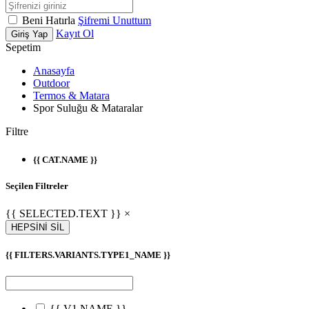
Beni Hatırla
Şifremi Unuttum
Kayıt Ol
Giriş Yap
Sepetim
Anasayfa
Outdoor
Termos & Matara
Spor Suluğu & Mataralar
Filtre
{{ CAT.NAME }}
Seçilen Filtreler
{{ SELECTED.TEXT }} ×
HEPSİNİ SİL
{{ FILTERS.VARIANTS.TYPE1_NAME }}
{{ V1.NAME }}