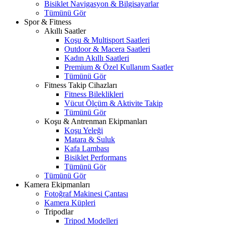
Bisiklet Navigasyon & Bilgisayarlar
Tümünü Gör
Spor & Fitness
Akıllı Saatler
Koşu & Multisport Saatleri
Outdoor & Macera Saatleri
Kadın Akıllı Saatleri
Premium & Özel Kullanım Saatler
Tümünü Gör
Fitness Takip Cihazları
Fitness Bileklikleri
Vücut Ölçüm & Aktivite Takip
Tümünü Gör
Koşu & Antrenman Ekipmanları
Koşu Yeleği
Matara & Suluk
Kafa Lambası
Bisiklet Performans
Tümünü Gör
Tümünü Gör
Kamera Ekipmanları
Fotoğraf Makinesi Çantası
Kamera Küpleri
Tripodlar
Tripod Modelleri