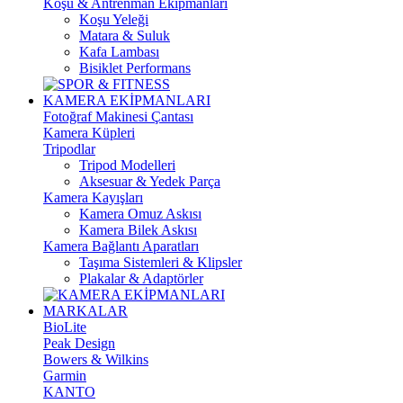
Koşu & Antrenman Ekipmanları
Koşu Yeleği
Matara & Suluk
Kafa Lambası
Bisiklet Performans
KAMERA EKİPMANLARI
Fotoğraf Makinesi Çantası
Kamera Küpleri
Tripodlar
Tripod Modelleri
Aksesuar & Yedek Parça
Kamera Kayışları
Kamera Omuz Askısı
Kamera Bilek Askısı
Kamera Bağlantı Aparatları
Taşıma Sistemleri & Klipsler
Plakalar & Adaptörler
MARKALAR
BioLite
Peak Design
Bowers & Wilkins
Garmin
KANTO