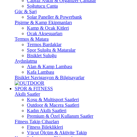
Çapraz Askılı & Organizer Çantalar
Soğutucu Çanta
Güç & Şarj
Solar Paneller & Powerbank
Pişirme & Kamp Ekipmanları
Kamp & Ocak Kitleri
Ocak Aksesuarları
Termos & Matara
Termos Bardaklar
Spor Suluğu & Mataralar
Bisiklet Suluğu
Aydınlatma
Alan & Kamp Lambası
Kafa Lambası
Bisiklet Navigasyon & Bilgisayarlar
SPOR & FITNESS
Akıllı Saatler
Koşu & Multisport Saatleri
Outdoor & Macera Saatleri
Kadın Akıllı Saatleri
Premium & Özel Kullanım Saatler
Fitness Takip Cihazları
Fitness Bileklikleri
Vücut Ölçüm & Aktivite Takip