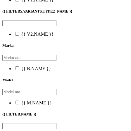
{{ FILTERS.VARIANTS.TYPE2_NAME }}
{{ V2.NAME }}
Marka
{{ B.NAME }}
Model
{{ M.NAME }}
{{ FILTER.NAME }}