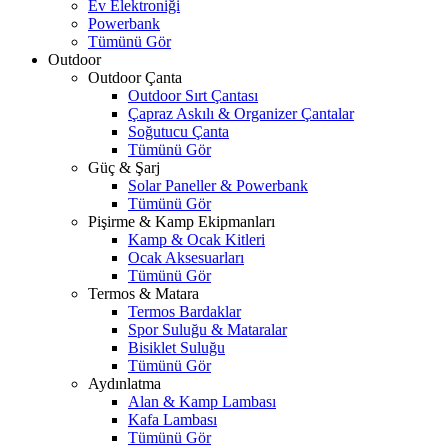
Ev Elektroniği
Powerbank
Tümünü Gör
Outdoor
Outdoor Çanta
Outdoor Sırt Çantası
Çapraz Askılı & Organizer Çantalar
Soğutucu Çanta
Tümünü Gör
Güç & Şarj
Solar Paneller & Powerbank
Tümünü Gör
Pişirme & Kamp Ekipmanları
Kamp & Ocak Kitleri
Ocak Aksesuarları
Tümünü Gör
Termos & Matara
Termos Bardaklar
Spor Suluğu & Mataralar
Bisiklet Suluğu
Tümünü Gör
Aydınlatma
Alan & Kamp Lambası
Kafa Lambası
Tümünü Gör