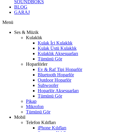
SOUNDBOKS
BLOG
GARAJ
Menü
Ses & Müzik
Kulaklık
Kulak İçi Kulaklık
Kulak Üstü Kulaklık
Kulaklık Aksesuarları
Tümünü Gör
Hoparlörler
Ev & Raf Tipi Hoparlör
Bluetooth Hoparlör
Outdoor Hoparlör
Subwoofer
Hoparlör Aksesuarları
Tümünü Gör
Pikap
Mikrofon
Tümünü Gör
Mobil
Telefon Kılıfları
iPhone Kılıfları