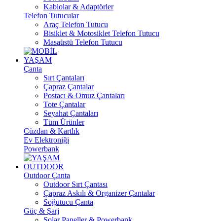
Kablolar & Adaptörler
Telefon Tutucular
Araç Telefon Tutucu
Bisiklet & Motosiklet Telefon Tutucu
Masaüstü Telefon Tutucu
YAŞAM
Çanta
Sırt Çantaları
Çapraz Çantalar
Postacı & Omuz Çantaları
Tote Çantalar
Seyahat Çantaları
Tüm Ürünler
Cüzdan & Kartlık
Ev Elektroniği
Powerbank
OUTDOOR
Outdoor Çanta
Outdoor Sırt Çantası
Çapraz Askılı & Organizer Çantalar
Soğutucu Çanta
Güç & Şarj
Solar Paneller & Powerbank