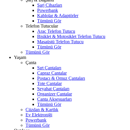
Şarj Cihazları
Powerbank
Kablolar & Adaptörler
Tümünü Gör
Telefon Tutucular
Araç Telefon Tutucu
Bisiklet & Motosiklet Telefon Tutucu
Masaüstü Telefon Tutucu
Tümünü Gör
Tümünü Gör
Yaşam
Çanta
Sırt Çantaları
Çapraz Çantalar
Postacı & Omuz Çantaları
Tote Çantalar
Seyahat Çantaları
Organizer Çantalar
Çanta Aksesuarları
Tümünü Gör
Cüzdan & Kartlık
Ev Elektroniği
Powerbank
Tümünü Gör