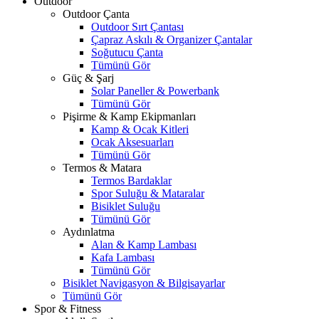
Outdoor
Outdoor Çanta
Outdoor Sırt Çantası
Çapraz Askılı & Organizer Çantalar
Soğutucu Çanta
Tümünü Gör
Güç & Şarj
Solar Paneller & Powerbank
Tümünü Gör
Pişirme & Kamp Ekipmanları
Kamp & Ocak Kitleri
Ocak Aksesuarları
Tümünü Gör
Termos & Matara
Termos Bardaklar
Spor Suluğu & Mataralar
Bisiklet Suluğu
Tümünü Gör
Aydınlatma
Alan & Kamp Lambası
Kafa Lambası
Tümünü Gör
Bisiklet Navigasyon & Bilgisayarlar
Tümünü Gör
Spor & Fitness