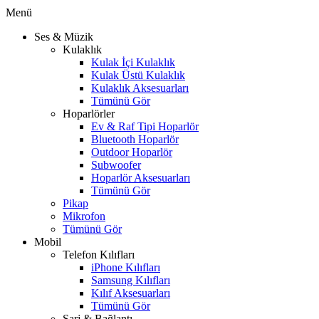
Menü
Ses & Müzik
Kulaklık
Kulak İçi Kulaklık
Kulak Üstü Kulaklık
Kulaklık Aksesuarları
Tümünü Gör
Hoparlörler
Ev & Raf Tipi Hoparlör
Bluetooth Hoparlör
Outdoor Hoparlör
Subwoofer
Hoparlör Aksesuarları
Tümünü Gör
Pikap
Mikrofon
Tümünü Gör
Mobil
Telefon Kılıfları
iPhone Kılıfları
Samsung Kılıfları
Kılıf Aksesuarları
Tümünü Gör
Şarj & Bağlantı