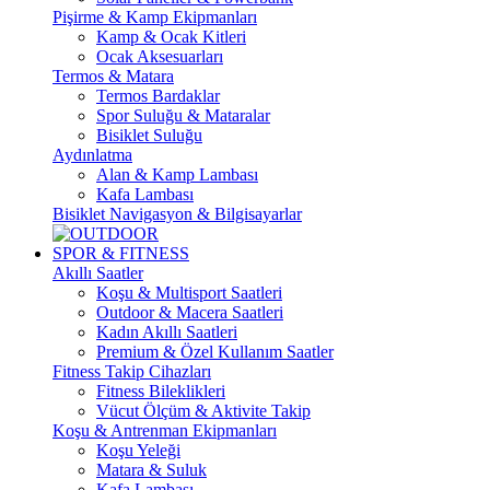
Pişirme & Kamp Ekipmanları
Kamp & Ocak Kitleri
Ocak Aksesuarları
Termos & Matara
Termos Bardaklar
Spor Suluğu & Mataralar
Bisiklet Suluğu
Aydınlatma
Alan & Kamp Lambası
Kafa Lambası
Bisiklet Navigasyon & Bilgisayarlar
SPOR & FITNESS
Akıllı Saatler
Koşu & Multisport Saatleri
Outdoor & Macera Saatleri
Kadın Akıllı Saatleri
Premium & Özel Kullanım Saatler
Fitness Takip Cihazları
Fitness Bileklikleri
Vücut Ölçüm & Aktivite Takip
Koşu & Antrenman Ekipmanları
Koşu Yeleği
Matara & Suluk
Kafa Lambası