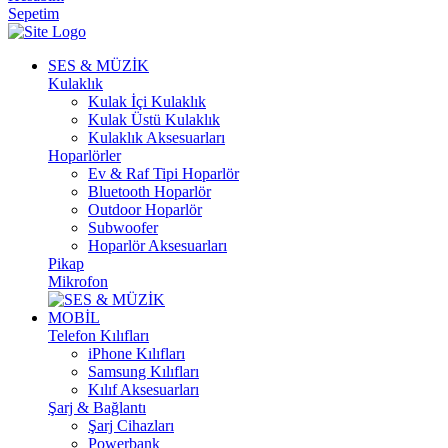
Sepetim
SES & MÜZİK
Kulaklık
Kulak İçi Kulaklık
Kulak Üstü Kulaklık
Kulaklık Aksesuarları
Hoparlörler
Ev & Raf Tipi Hoparlör
Bluetooth Hoparlör
Outdoor Hoparlör
Subwoofer
Hoparlör Aksesuarları
Pikap
Mikrofon
MOBİL
Telefon Kılıfları
iPhone Kılıfları
Samsung Kılıfları
Kılıf Aksesuarları
Şarj & Bağlantı
Şarj Cihazları
Powerbank