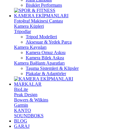
Bisiklet Performans
KAMERA EKİPMANLARI
Fotoğraf Makinesi Çantası
Kamera Küpleri
Tripodlar
Tripod Modelleri
Aksesuar & Yedek Parça
Kamera Kayışları
Kamera Omuz Askısı
Kamera Bilek Askısı
Kamera Bağlantı Aparatları
Taşıma Sistemleri & Klipsler
Plakalar & Adaptörler
MARKALAR
BioLite
Peak Design
Bowers & Wilkins
Garmin
KANTO
SOUNDBOKS
BLOG
GARAJ