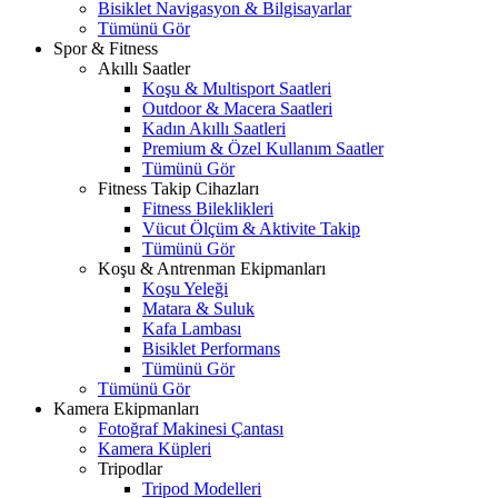
Bisiklet Navigasyon & Bilgisayarlar
Tümünü Gör
Spor & Fitness
Akıllı Saatler
Koşu & Multisport Saatleri
Outdoor & Macera Saatleri
Kadın Akıllı Saatleri
Premium & Özel Kullanım Saatler
Tümünü Gör
Fitness Takip Cihazları
Fitness Bileklikleri
Vücut Ölçüm & Aktivite Takip
Tümünü Gör
Koşu & Antrenman Ekipmanları
Koşu Yeleği
Matara & Suluk
Kafa Lambası
Bisiklet Performans
Tümünü Gör
Tümünü Gör
Kamera Ekipmanları
Fotoğraf Makinesi Çantası
Kamera Küpleri
Tripodlar
Tripod Modelleri