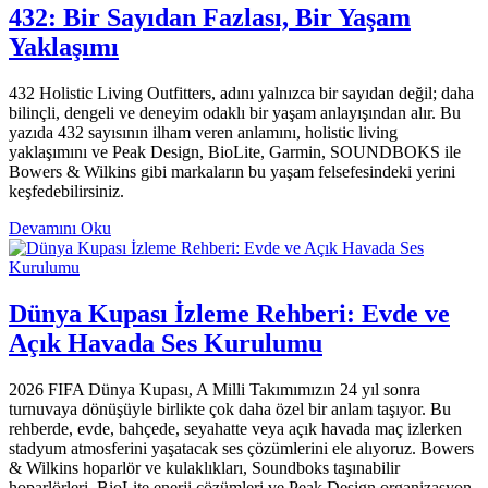
432: Bir Sayıdan Fazlası, Bir Yaşam
Yaklaşımı
432 Holistic Living Outfitters, adını yalnızca bir sayıdan değil; daha
bilinçli, dengeli ve deneyim odaklı bir yaşam anlayışından alır. Bu
yazıda 432 sayısının ilham veren anlamını, holistic living
yaklaşımını ve Peak Design, BioLite, Garmin, SOUNDBOKS ile
Bowers & Wilkins gibi markaların bu yaşam felsefesindeki yerini
keşfedebilirsiniz.
Devamını Oku
Dünya Kupası İzleme Rehberi: Evde ve
Açık Havada Ses Kurulumu
2026 FIFA Dünya Kupası, A Milli Takımımızın 24 yıl sonra
turnuvaya dönüşüyle birlikte çok daha özel bir anlam taşıyor. Bu
rehberde, evde, bahçede, seyahatte veya açık havada maç izlerken
stadyum atmosferini yaşatacak ses çözümlerini ele alıyoruz. Bowers
& Wilkins hoparlör ve kulaklıkları, Soundboks taşınabilir
hoparlörleri, BioLite enerji çözümleri ve Peak Design organizasyon