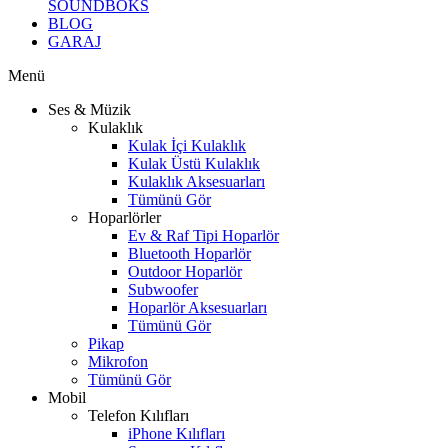
SOUNDBOKS
BLOG
GARAJ
Menü
Ses & Müzik
Kulaklık
Kulak İçi Kulaklık
Kulak Üstü Kulaklık
Kulaklık Aksesuarları
Tümünü Gör
Hoparlörler
Ev & Raf Tipi Hoparlör
Bluetooth Hoparlör
Outdoor Hoparlör
Subwoofer
Hoparlör Aksesuarları
Tümünü Gör
Pikap
Mikrofon
Tümünü Gör
Mobil
Telefon Kılıfları
iPhone Kılıfları