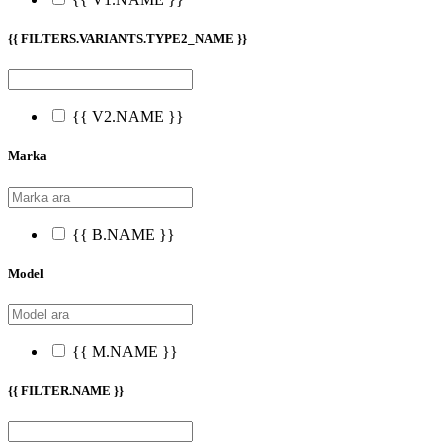
{{ FILTERS.VARIANTS.TYPE2_NAME }}
{{ V2.NAME }}
Marka
{{ B.NAME }}
Model
{{ M.NAME }}
{{ FILTER.NAME }}