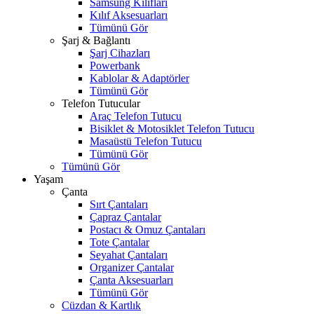
Samsung Kılıfları
Kılıf Aksesuarları
Tümünü Gör
Şarj & Bağlantı
Şarj Cihazları
Powerbank
Kablolar & Adaptörler
Tümünü Gör
Telefon Tutucular
Araç Telefon Tutucu
Bisiklet & Motosiklet Telefon Tutucu
Masaüstü Telefon Tutucu
Tümünü Gör
Tümünü Gör
Yaşam
Çanta
Sırt Çantaları
Çapraz Çantalar
Postacı & Omuz Çantaları
Tote Çantalar
Seyahat Çantaları
Organizer Çantalar
Çanta Aksesuarları
Tümünü Gör
Cüzdan & Kartlık