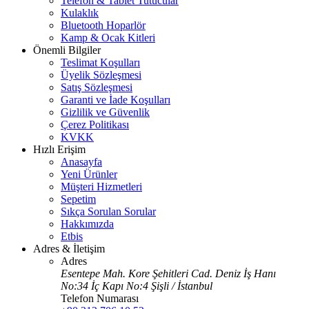
Telefon & Tablet Tutucular
Kulaklık
Bluetooth Hoparlör
Kamp & Ocak Kitleri
Önemli Bilgiler
Teslimat Koşulları
Üyelik Sözleşmesi
Satış Sözleşmesi
Garanti ve İade Koşulları
Gizlilik ve Güvenlik
Çerez Politikası
KVKK
Hızlı Erişim
Anasayfa
Yeni Ürünler
Müşteri Hizmetleri
Sepetim
Sıkça Sorulan Sorular
Hakkımızda
Etbis
Adres & İletişim
Adres
Esentepe Mah. Kore Şehitleri Cad. Deniz İş Hanı
No:34 İç Kapı No:4 Şişli / İstanbul
Telefon Numarası