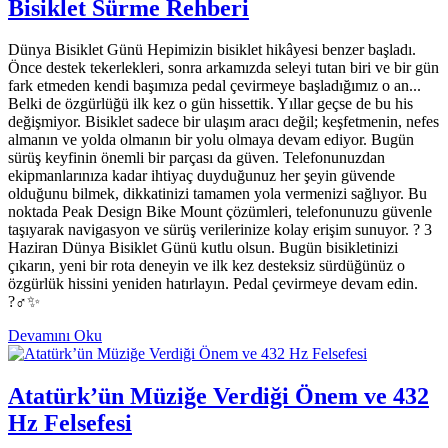
Bisiklet Sürme Rehberi
Dünya Bisiklet Günü Hepimizin bisiklet hikâyesi benzer başladı.
Önce destek tekerlekleri, sonra arkamızda seleyi tutan biri ve bir gün
fark etmeden kendi başımıza pedal çevirmeye başladığımız o an...
Belki de özgürlüğü ilk kez o gün hissettik. Yıllar geçse de bu his
değişmiyor. Bisiklet sadece bir ulaşım aracı değil; keşfetmenin, nefes
almanın ve yolda olmanın bir yolu olmaya devam ediyor. Bugün
sürüş keyfinin önemli bir parçası da güven. Telefonunuzdan
ekipmanlarınıza kadar ihtiyaç duyduğunuz her şeyin güvende
olduğunu bilmek, dikkatinizi tamamen yola vermenizi sağlıyor. Bu
noktada Peak Design Bike Mount çözümleri, telefonunuzu güvenle
taşıyarak navigasyon ve sürüş verilerinize kolay erişim sunuyor. ? 3
Haziran Dünya Bisiklet Günü kutlu olsun. Bugün bisikletinizi
çıkarın, yeni bir rota deneyin ve ilk kez desteksiz sürdüğünüz o
özgürlük hissini yeniden hatırlayın. Pedal çevirmeye devam edin.
?‍♂️✨
Devamını Oku
Atatürk’ün Müziğe Verdiği Önem ve 432
Hz Felsefesi