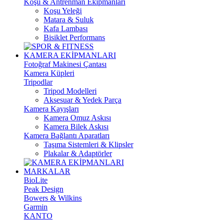
Koşu & Antrenman Ekipmanları
Koşu Yeleği
Matara & Suluk
Kafa Lambası
Bisiklet Performans
KAMERA EKİPMANLARI
Fotoğraf Makinesi Çantası
Kamera Küpleri
Tripodlar
Tripod Modelleri
Aksesuar & Yedek Parça
Kamera Kayışları
Kamera Omuz Askısı
Kamera Bilek Askısı
Kamera Bağlantı Aparatları
Taşıma Sistemleri & Klipsler
Plakalar & Adaptörler
MARKALAR
BioLite
Peak Design
Bowers & Wilkins
Garmin
KANTO