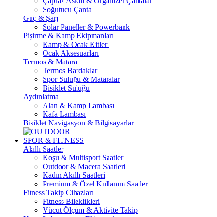
Çapraz Askılı & Organizer Çantalar
Soğutucu Çanta
Güç & Şarj
Solar Paneller & Powerbank
Pişirme & Kamp Ekipmanları
Kamp & Ocak Kitleri
Ocak Aksesuarları
Termos & Matara
Termos Bardaklar
Spor Suluğu & Mataralar
Bisiklet Suluğu
Aydınlatma
Alan & Kamp Lambası
Kafa Lambası
Bisiklet Navigasyon & Bilgisayarlar
SPOR & FITNESS
Akıllı Saatler
Koşu & Multisport Saatleri
Outdoor & Macera Saatleri
Kadın Akıllı Saatleri
Premium & Özel Kullanım Saatler
Fitness Takip Cihazları
Fitness Bileklikleri
Vücut Ölçüm & Aktivite Takip