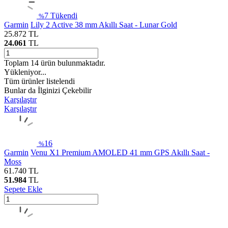
7
Tükendi
%
Garmin
Lily 2 Active 38 mm Akıllı Saat - Lunar Gold
25.872
TL
24.061
TL
Toplam
14
ürün bulunmaktadır.
Yükleniyor...
Tüm ürünler listelendi
Bunlar da İlginizi Çekebilir
Karşılaştır
Karşılaştır
16
%
Garmin
Venu X1 Premium AMOLED 41 mm GPS Akıllı Saat -
Moss
61.740
TL
51.984
TL
Sepete Ekle