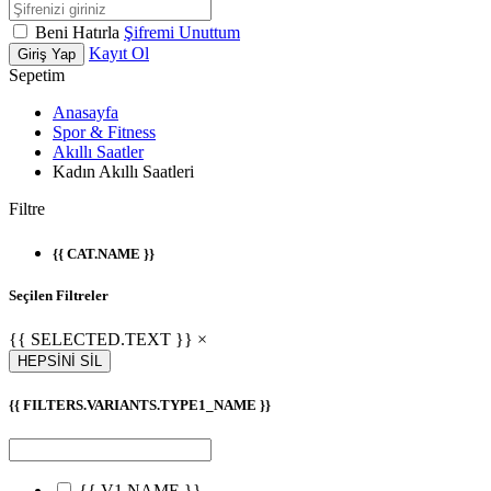
Beni Hatırla
Şifremi Unuttum
Kayıt Ol
Giriş Yap
Sepetim
Anasayfa
Spor & Fitness
Akıllı Saatler
Kadın Akıllı Saatleri
Filtre
{{ CAT.NAME }}
Seçilen Filtreler
{{ SELECTED.TEXT }} ×
HEPSİNİ SİL
{{ FILTERS.VARIANTS.TYPE1_NAME }}
{{ V1.NAME }}