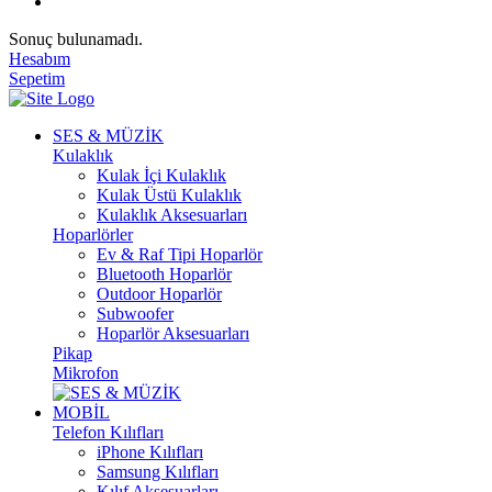
Sonuç bulunamadı.
Hesabım
Sepetim
SES & MÜZİK
Kulaklık
Kulak İçi Kulaklık
Kulak Üstü Kulaklık
Kulaklık Aksesuarları
Hoparlörler
Ev & Raf Tipi Hoparlör
Bluetooth Hoparlör
Outdoor Hoparlör
Subwoofer
Hoparlör Aksesuarları
Pikap
Mikrofon
MOBİL
Telefon Kılıfları
iPhone Kılıfları
Samsung Kılıfları
Kılıf Aksesuarları