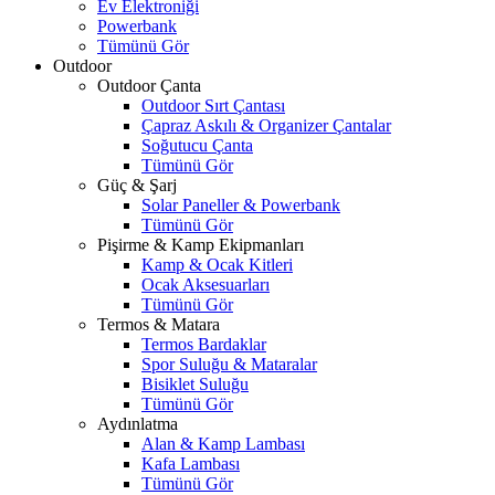
Ev Elektroniği
Powerbank
Tümünü Gör
Outdoor
Outdoor Çanta
Outdoor Sırt Çantası
Çapraz Askılı & Organizer Çantalar
Soğutucu Çanta
Tümünü Gör
Güç & Şarj
Solar Paneller & Powerbank
Tümünü Gör
Pişirme & Kamp Ekipmanları
Kamp & Ocak Kitleri
Ocak Aksesuarları
Tümünü Gör
Termos & Matara
Termos Bardaklar
Spor Suluğu & Mataralar
Bisiklet Suluğu
Tümünü Gör
Aydınlatma
Alan & Kamp Lambası
Kafa Lambası
Tümünü Gör