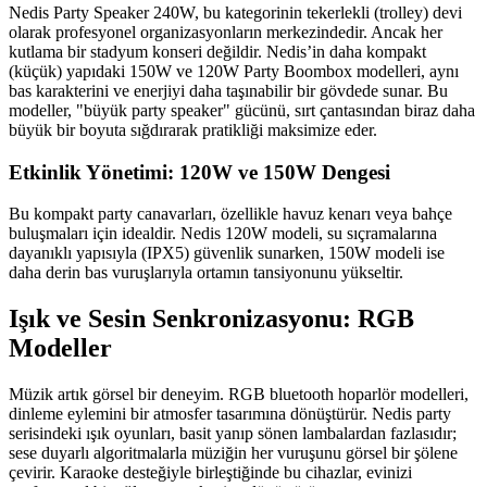
Nedis Party Speaker 240W, bu kategorinin tekerlekli (trolley) devi
olarak profesyonel organizasyonların merkezindedir. Ancak her
kutlama bir stadyum konseri değildir. Nedis’in daha kompakt
(küçük) yapıdaki 150W ve 120W Party Boombox modelleri, aynı
bas karakterini ve enerjiyi daha taşınabilir bir gövdede sunar. Bu
modeller, "büyük party speaker" gücünü, sırt çantasından biraz daha
büyük bir boyuta sığdırarak pratikliği maksimize eder.
Etkinlik Yönetimi: 120W ve 150W Dengesi
Bu kompakt party canavarları, özellikle havuz kenarı veya bahçe
buluşmaları için idealdir. Nedis 120W modeli, su sıçramalarına
dayanıklı yapısıyla (IPX5) güvenlik sunarken, 150W modeli ise
daha derin bas vuruşlarıyla ortamın tansiyonunu yükseltir.
Işık ve Sesin Senkronizasyonu: RGB
Modeller
Müzik artık görsel bir deneyim. RGB bluetooth hoparlör modelleri,
dinleme eylemini bir atmosfer tasarımına dönüştürür. Nedis party
serisindeki ışık oyunları, basit yanıp sönen lambalardan fazlasıdır;
sese duyarlı algoritmalarla müziğin her vuruşunu görsel bir şölene
çevirir. Karaoke desteğiyle birleştiğinde bu cihazlar, evinizi