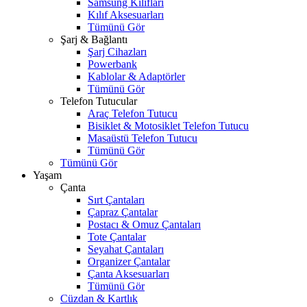
Samsung Kılıfları
Kılıf Aksesuarları
Tümünü Gör
Şarj & Bağlantı
Şarj Cihazları
Powerbank
Kablolar & Adaptörler
Tümünü Gör
Telefon Tutucular
Araç Telefon Tutucu
Bisiklet & Motosiklet Telefon Tutucu
Masaüstü Telefon Tutucu
Tümünü Gör
Tümünü Gör
Yaşam
Çanta
Sırt Çantaları
Çapraz Çantalar
Postacı & Omuz Çantaları
Tote Çantalar
Seyahat Çantaları
Organizer Çantalar
Çanta Aksesuarları
Tümünü Gör
Cüzdan & Kartlık