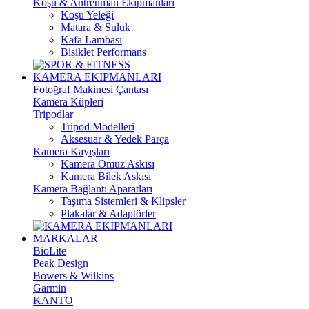
Koşu & Antrenman Ekipmanları
Koşu Yeleği
Matara & Suluk
Kafa Lambası
Bisiklet Performans
KAMERA EKİPMANLARI
Fotoğraf Makinesi Çantası
Kamera Küpleri
Tripodlar
Tripod Modelleri
Aksesuar & Yedek Parça
Kamera Kayışları
Kamera Omuz Askısı
Kamera Bilek Askısı
Kamera Bağlantı Aparatları
Taşıma Sistemleri & Klipsler
Plakalar & Adaptörler
MARKALAR
BioLite
Peak Design
Bowers & Wilkins
Garmin
KANTO