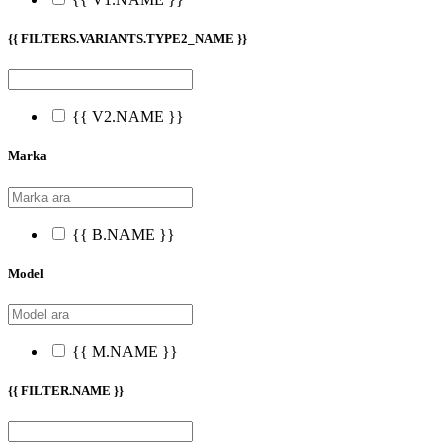
{{ FILTERS.VARIANTS.TYPE2_NAME }}
{{ V2.NAME }}
Marka
{{ B.NAME }}
Model
{{ M.NAME }}
{{ FILTER.NAME }}