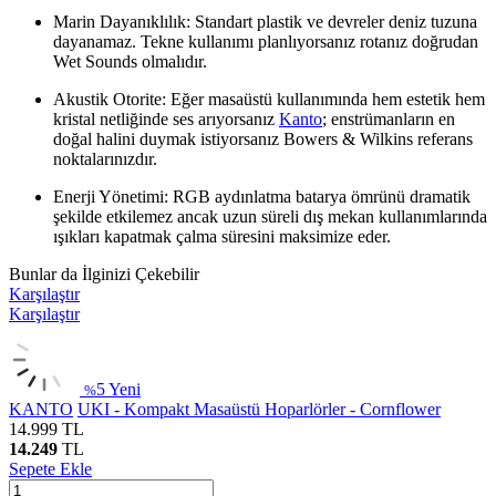
Marin Dayanıklılık: Standart plastik ve devreler deniz tuzuna
dayanamaz. Tekne kullanımı planlıyorsanız rotanız doğrudan
Wet Sounds olmalıdır.
Akustik Otorite: Eğer masaüstü kullanımında hem estetik hem
kristal netliğinde ses arıyorsanız
Kanto
; enstrümanların en
doğal halini duymak istiyorsanız Bowers & Wilkins referans
noktalarınızdır.
Enerji Yönetimi: RGB aydınlatma batarya ömrünü dramatik
şekilde etkilemez ancak uzun süreli dış mekan kullanımlarında
ışıkları kapatmak çalma süresini maksimize eder.
Bunlar da İlginizi Çekebilir
Karşılaştır
Karşılaştır
5
Yeni
%
KANTO
UKI - Kompakt Masaüstü Hoparlörler - Cornflower
14.999
TL
14.249
TL
Sepete Ekle