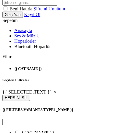
Beni Hatırla
Şifremi Unuttum
Kayıt Ol
Giriş Yap
Sepetim
Anasayfa
Ses & Müzik
Hoparlörler
Bluetooth Hoparlör
Filtre
{{ CAT.NAME }}
Seçilen Filtreler
{{ SELECTED.TEXT }} ×
HEPSİNİ SİL
{{ FILTERS.VARIANTS.TYPE1_NAME }}
{{ V1.NAME }}