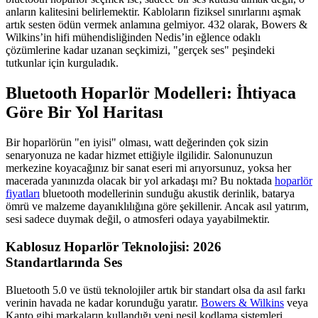
anların kalitesini belirlemektir. Kabloların fiziksel sınırlarını aşmak
artık sesten ödün vermek anlamına gelmiyor. 432 olarak, Bowers &
Wilkins’in hifi mühendisliğinden Nedis’in eğlence odaklı
çözümlerine kadar uzanan seçkimizi, "gerçek ses" peşindeki
tutkunlar için kurguladık.
Bluetooth Hoparlör Modelleri: İhtiyaca
Göre Bir Yol Haritası
Bir hoparlörün "en iyisi" olması, watt değerinden çok sizin
senaryonuza ne kadar hizmet ettiğiyle ilgilidir. Salonunuzun
merkezine koyacağınız bir sanat eseri mi arıyorsunuz, yoksa her
macerada yanınızda olacak bir yol arkadaşı mı? Bu noktada
hoparlör
fiyatları
bluetooth modellerinin sunduğu akustik derinlik, batarya
ömrü ve malzeme dayanıklılığına göre şekillenir. Ancak asıl yatırım,
sesi sadece duymak değil, o atmosferi odaya yayabilmektir.
Kablosuz Hoparlör Teknolojisi: 2026
Standartlarında Ses
Bluetooth 5.0 ve üstü teknolojiler artık bir standart olsa da asıl farkı
verinin havada ne kadar korunduğu yaratır.
Bowers & Wilkins
veya
Kanto gibi markaların kullandığı yeni nesil kodlama sistemleri,