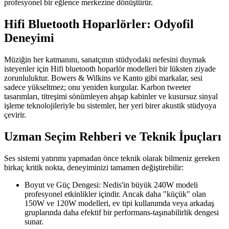
profesyonel bir eğlence merkezine dönüştürür.
Hifi Bluetooth Hoparlörler: Odyofil
Deneyimi
Müziğin her katmanını, sanatçının stüdyodaki nefesini duymak
isteyenler için Hifi bluetooth hoparlör modelleri bir lüksten ziyade
zorunluluktur. Bowers & Wilkins ve Kanto gibi markalar, sesi
sadece yükseltmez; onu yeniden kurgular. Karbon tweeter
tasarımları, titreşimi sönümleyen ahşap kabinler ve kusursuz sinyal
işleme teknolojileriyle bu sistemler, her yeri birer akustik stüdyoya
çevirir.
Uzman Seçim Rehberi ve Teknik İpuçları
Ses sistemi yatırımı yapmadan önce teknik olarak bilmeniz gereken
birkaç kritik nokta, deneyiminizi tamamen değiştirebilir:
Boyut ve Güç Dengesi: Nedis'in büyük 240W modeli
profesyonel etkinlikler içindir. Ancak daha "küçük" olan
150W ve 120W modelleri, ev tipi kullanımda veya arkadaş
gruplarında daha efektif bir performans-taşınabilirlik dengesi
sunar.