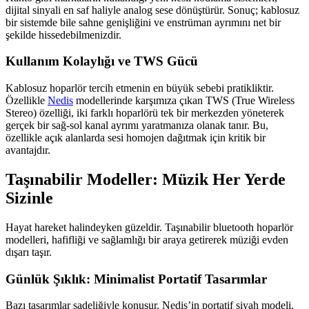
dijital sinyali en saf haliyle analog sese dönüştürür. Sonuç; kablosuz
bir sistemde bile sahne genişliğini ve enstrüman ayrımını net bir
şekilde hissedebilmenizdir.
Kullanım Kolaylığı ve TWS Gücü
Kablosuz hoparlör tercih etmenin en büyük sebebi pratikliktir.
Özellikle
Nedis
modellerinde karşımıza çıkan TWS (True Wireless
Stereo) özelliği, iki farklı hoparlörü tek bir merkezden yöneterek
gerçek bir sağ-sol kanal ayrımı yaratmanıza olanak tanır. Bu,
özellikle açık alanlarda sesi homojen dağıtmak için kritik bir
avantajdır.
Taşınabilir Modeller: Müzik Her Yerde
Sizinle
Hayat hareket halindeyken güzeldir. Taşınabilir bluetooth hoparlör
modelleri, hafifliği ve sağlamlığı bir araya getirerek müziği evden
dışarı taşır.
Günlük Şıklık: Minimalist Portatif Tasarımlar
Bazı tasarımlar sadeliğiyle konuşur. Nedis’in portatif siyah modeli,