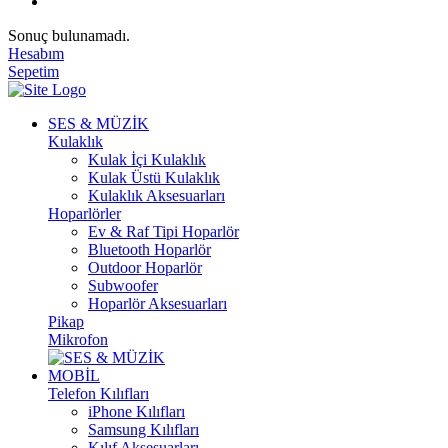
Sonuç bulunamadı.
Hesabım
Sepetim
SES & MÜZİK
Kulaklık
Kulak İçi Kulaklık
Kulak Üstü Kulaklık
Kulaklık Aksesuarları
Hoparlörler
Ev & Raf Tipi Hoparlör
Bluetooth Hoparlör
Outdoor Hoparlör
Subwoofer
Hoparlör Aksesuarları
Pikap
Mikrofon
MOBİL
Telefon Kılıfları
iPhone Kılıfları
Samsung Kılıfları
Kılıf Aksesuarları