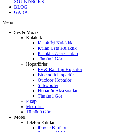
SOUNDBOKS
BLOG
GARAJ
Menü
Ses & Müzik
Kulaklık
Kulak İçi Kulaklık
Kulak Üstü Kulaklık
Kulaklık Aksesuarları
Tümünü Gör
Hoparlörler
Ev & Raf Tipi Hoparlör
Bluetooth Hoparlör
Outdoor Hoparlör
Subwoofer
Hoparlör Aksesuarları
Tümünü Gör
Pikap
Mikrofon
Tümünü Gör
Mobil
Telefon Kılıfları
iPhone Kılıfları