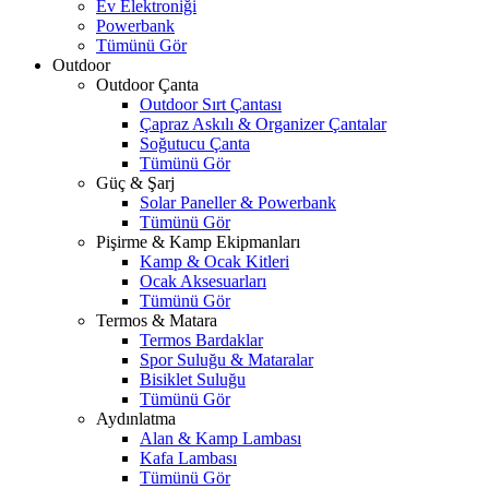
Ev Elektroniği
Powerbank
Tümünü Gör
Outdoor
Outdoor Çanta
Outdoor Sırt Çantası
Çapraz Askılı & Organizer Çantalar
Soğutucu Çanta
Tümünü Gör
Güç & Şarj
Solar Paneller & Powerbank
Tümünü Gör
Pişirme & Kamp Ekipmanları
Kamp & Ocak Kitleri
Ocak Aksesuarları
Tümünü Gör
Termos & Matara
Termos Bardaklar
Spor Suluğu & Mataralar
Bisiklet Suluğu
Tümünü Gör
Aydınlatma
Alan & Kamp Lambası
Kafa Lambası
Tümünü Gör