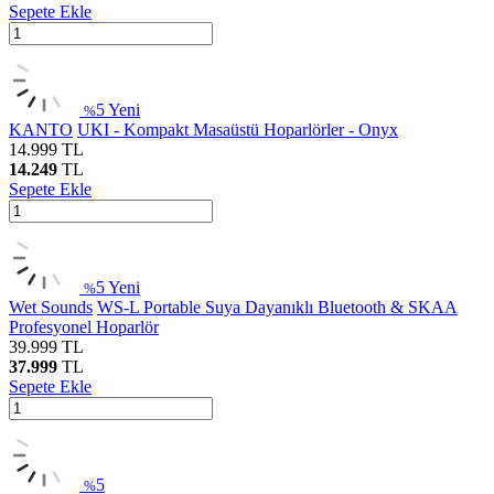
Sepete Ekle
5
Yeni
%
KANTO
UKI - Kompakt Masaüstü Hoparlörler - Onyx
14.999
TL
14.249
TL
Sepete Ekle
5
Yeni
%
Wet Sounds
WS-L Portable Suya Dayanıklı Bluetooth & SKAA
Profesyonel Hoparlör
39.999
TL
37.999
TL
Sepete Ekle
5
%