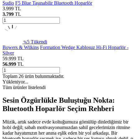
Sudio
F5 Blue Taşınabilir Bluetooth Hoparlör
3.999
TL
3.799
TL
5
Tükendi
%
Bowers & Wilkins
Formation Wedge Kablosuz Hi-Fi Hoparlör -
Silver
59.999
TL
56.999
TL
Toplam
26
ürün bulunmaktadır.
Yükleniyor...
Tüm ürünler listelendi
Sesin Özgürlükle Buluştuğu Nokta:
Bluetooth Hoparlör Seçim Rehberi
Müzik, artık sadece evde koltuğumuza gömülüp dinlediğimiz bir
hobi değil; sabah motivasyonumuzdan sahil gecelerimizin ritmine
kadar hayatımızın her anına eşlik eden bir yol arkadaşı. Bir
bluetooth hoparlör seçmek ise, sadece bir ses kutusu almak değil, o