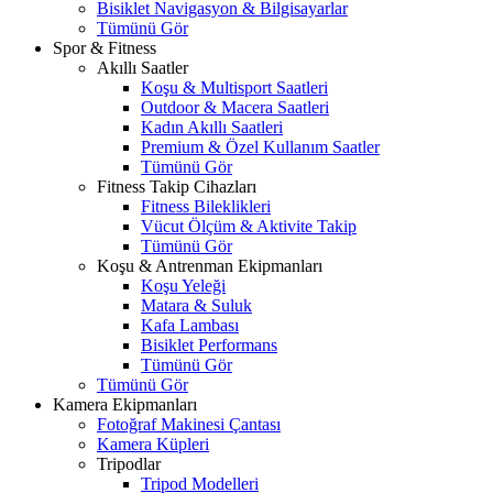
Bisiklet Navigasyon & Bilgisayarlar
Tümünü Gör
Spor & Fitness
Akıllı Saatler
Koşu & Multisport Saatleri
Outdoor & Macera Saatleri
Kadın Akıllı Saatleri
Premium & Özel Kullanım Saatler
Tümünü Gör
Fitness Takip Cihazları
Fitness Bileklikleri
Vücut Ölçüm & Aktivite Takip
Tümünü Gör
Koşu & Antrenman Ekipmanları
Koşu Yeleği
Matara & Suluk
Kafa Lambası
Bisiklet Performans
Tümünü Gör
Tümünü Gör
Kamera Ekipmanları
Fotoğraf Makinesi Çantası
Kamera Küpleri
Tripodlar
Tripod Modelleri