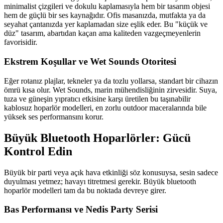
minimalist çizgileri ve dokulu kaplamasıyla hem bir tasarım objesi
hem de güçlü bir ses kaynağıdır. Ofis masanızda, mutfakta ya da
seyahat çantanızda yer kaplamadan size eşlik eder. Bu "küçük ve
düz" tasarım, abartıdan kaçan ama kaliteden vazgeçmeyenlerin
favorisidir.
Ekstrem Koşullar ve Wet Sounds Otoritesi
Eğer rotanız plajlar, tekneler ya da tozlu yollarsa, standart bir cihazın
ömrü kısa olur. Wet Sounds, marin mühendisliğinin zirvesidir. Suya,
tuza ve güneşin yıpratıcı etkisine karşı üretilen bu taşınabilir
kablosuz hoparlör modelleri, en zorlu outdoor maceralarında bile
yüksek ses performansını korur.
Büyük Bluetooth Hoparlörler: Gücü
Kontrol Edin
Büyük bir parti veya açık hava etkinliği söz konusuysa, sesin sadece
duyulması yetmez; havayı titretmesi gerekir. Büyük bluetooth
hoparlör modelleri tam da bu noktada devreye girer.
Bas Performansı ve Nedis Party Serisi