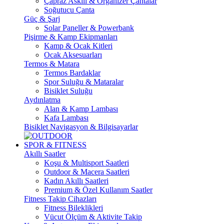
Çapraz Askılı & Organizer Çantalar
Soğutucu Çanta
Güç & Şarj
Solar Paneller & Powerbank
Pişirme & Kamp Ekipmanları
Kamp & Ocak Kitleri
Ocak Aksesuarları
Termos & Matara
Termos Bardaklar
Spor Suluğu & Mataralar
Bisiklet Suluğu
Aydınlatma
Alan & Kamp Lambası
Kafa Lambası
Bisiklet Navigasyon & Bilgisayarlar
SPOR & FITNESS
Akıllı Saatler
Koşu & Multisport Saatleri
Outdoor & Macera Saatleri
Kadın Akıllı Saatleri
Premium & Özel Kullanım Saatler
Fitness Takip Cihazları
Fitness Bileklikleri
Vücut Ölçüm & Aktivite Takip