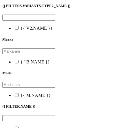
{{ FILTERS.VARIANTS.TYPE2_NAME }}
{{ V2.NAME }}
Marka
{{ B.NAME }}
Model
{{ M.NAME }}
{{ FILTER.NAME }}