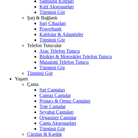
Samsung Kılıfları
Kılıf Aksesuarları
Tümünü Gör
Şarj & Bağlantı
Şarj Cihazları
Powerbank
Kablolar & Adaptörler
Tümünü Gör
Telefon Tutucular
Araç Telefon Tutucu
Bisiklet & Motosiklet Telefon Tutucu
Masaüstü Telefon Tutucu
Tümünü Gör
Tümünü Gör
Yaşam
Çanta
Sırt Çantaları
Çapraz Çantalar
Postacı & Omuz Çantaları
Tote Çantalar
Seyahat Çantaları
Organizer Çantalar
Çanta Aksesuarları
Tümünü Gör
Cüzdan & Kartlık