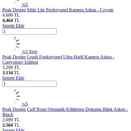
5
%
Peak Design
Slide Lite Profesyonel Kamera Askısı - Coyote
4.699
TL
4.464
TL
Sepete Ekle
5
Yeni
%
Peak Design
Leash Fonksiyonel Ultra Hafif Kamera Askısı -
Carryology Edition
3.299
TL
3.134
TL
Sepete Ekle
5
%
Peak Design
Cuff Rope Otomatik Kilitlenen Dokuma Bilek Askısı -
Black
2.699
TL
2.564
TL
Sepete Ekle