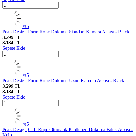
5
%
Peak Design
Form Rope Dokuma Standart Kamera Askısı - Black
3.299
TL
3.134
TL
Sepete Ekle
5
%
Peak Design
Form Rope Dokuma Uzun Kamera Askısı - Black
3.299
TL
3.134
TL
Sepete Ekle
5
%
Peak Design
Cuff Rope Otomatik Kilitlenen Dokuma Bilek Askısı -
Kelp