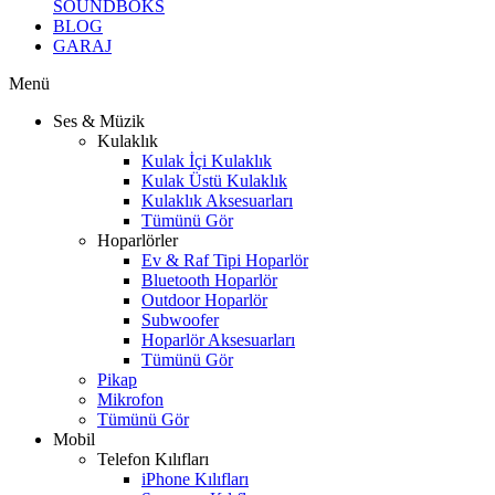
SOUNDBOKS
BLOG
GARAJ
Menü
Ses & Müzik
Kulaklık
Kulak İçi Kulaklık
Kulak Üstü Kulaklık
Kulaklık Aksesuarları
Tümünü Gör
Hoparlörler
Ev & Raf Tipi Hoparlör
Bluetooth Hoparlör
Outdoor Hoparlör
Subwoofer
Hoparlör Aksesuarları
Tümünü Gör
Pikap
Mikrofon
Tümünü Gör
Mobil
Telefon Kılıfları
iPhone Kılıfları