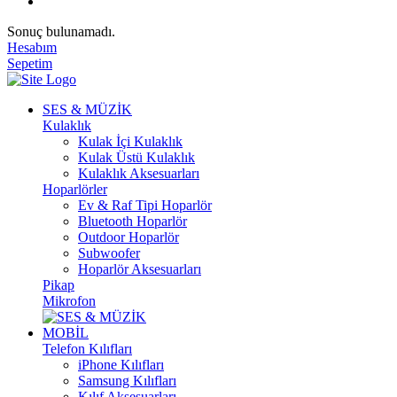
Sonuç bulunamadı.
Hesabım
Sepetim
SES & MÜZİK
Kulaklık
Kulak İçi Kulaklık
Kulak Üstü Kulaklık
Kulaklık Aksesuarları
Hoparlörler
Ev & Raf Tipi Hoparlör
Bluetooth Hoparlör
Outdoor Hoparlör
Subwoofer
Hoparlör Aksesuarları
Pikap
Mikrofon
MOBİL
Telefon Kılıfları
iPhone Kılıfları
Samsung Kılıfları
Kılıf Aksesuarları