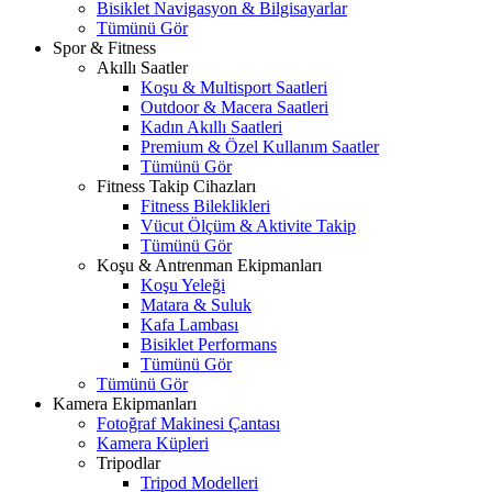
Bisiklet Navigasyon & Bilgisayarlar
Tümünü Gör
Spor & Fitness
Akıllı Saatler
Koşu & Multisport Saatleri
Outdoor & Macera Saatleri
Kadın Akıllı Saatleri
Premium & Özel Kullanım Saatler
Tümünü Gör
Fitness Takip Cihazları
Fitness Bileklikleri
Vücut Ölçüm & Aktivite Takip
Tümünü Gör
Koşu & Antrenman Ekipmanları
Koşu Yeleği
Matara & Suluk
Kafa Lambası
Bisiklet Performans
Tümünü Gör
Tümünü Gör
Kamera Ekipmanları
Fotoğraf Makinesi Çantası
Kamera Küpleri
Tripodlar
Tripod Modelleri