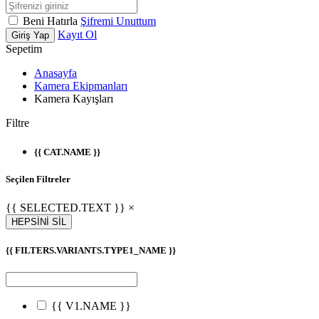
Beni Hatırla
Şifremi Unuttum
Kayıt Ol
Giriş Yap
Sepetim
Anasayfa
Kamera Ekipmanları
Kamera Kayışları
Filtre
{{ CAT.NAME }}
Seçilen Filtreler
{{ SELECTED.TEXT }} ×
HEPSİNİ SİL
{{ FILTERS.VARIANTS.TYPE1_NAME }}
{{ V1.NAME }}