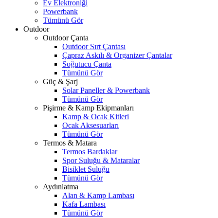
Ev Elektroniği
Powerbank
Tümünü Gör
Outdoor
Outdoor Çanta
Outdoor Sırt Çantası
Çapraz Askılı & Organizer Çantalar
Soğutucu Çanta
Tümünü Gör
Güç & Şarj
Solar Paneller & Powerbank
Tümünü Gör
Pişirme & Kamp Ekipmanları
Kamp & Ocak Kitleri
Ocak Aksesuarları
Tümünü Gör
Termos & Matara
Termos Bardaklar
Spor Suluğu & Mataralar
Bisiklet Suluğu
Tümünü Gör
Aydınlatma
Alan & Kamp Lambası
Kafa Lambası
Tümünü Gör