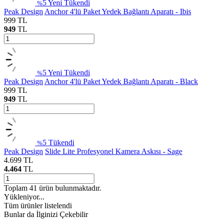
5
Yeni
Tükendi
%
Peak Design
Anchor 4'lü Paket Yedek Bağlantı Aparatı - Ibis
999
TL
949
TL
5
Yeni
Tükendi
%
Peak Design
Anchor 4'lü Paket Yedek Bağlantı Aparatı - Black
999
TL
949
TL
5
Tükendi
%
Peak Design
Slide Lite Profesyonel Kamera Askısı - Sage
4.699
TL
4.464
TL
Toplam
41
ürün bulunmaktadır.
Yükleniyor...
Tüm ürünler listelendi
Bunlar da İlginizi Çekebilir