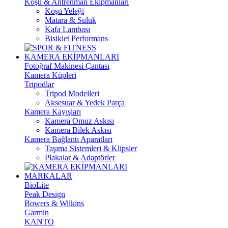
Koşu & Antrenman Ekipmanları
Koşu Yeleği
Matara & Suluk
Kafa Lambası
Bisiklet Performans
KAMERA EKİPMANLARI
Fotoğraf Makinesi Çantası
Kamera Küpleri
Tripodlar
Tripod Modelleri
Aksesuar & Yedek Parça
Kamera Kayışları
Kamera Omuz Askısı
Kamera Bilek Askısı
Kamera Bağlantı Aparatları
Taşıma Sistemleri & Klipsler
Plakalar & Adaptörler
MARKALAR
BioLite
Peak Design
Bowers & Wilkins
Garmin
KANTO