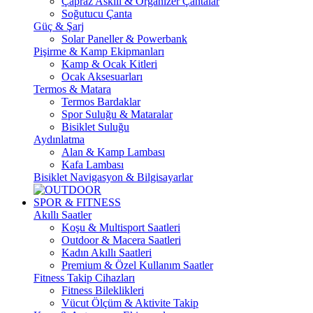
Çapraz Askılı & Organizer Çantalar
Soğutucu Çanta
Güç & Şarj
Solar Paneller & Powerbank
Pişirme & Kamp Ekipmanları
Kamp & Ocak Kitleri
Ocak Aksesuarları
Termos & Matara
Termos Bardaklar
Spor Suluğu & Mataralar
Bisiklet Suluğu
Aydınlatma
Alan & Kamp Lambası
Kafa Lambası
Bisiklet Navigasyon & Bilgisayarlar
SPOR & FITNESS
Akıllı Saatler
Koşu & Multisport Saatleri
Outdoor & Macera Saatleri
Kadın Akıllı Saatleri
Premium & Özel Kullanım Saatler
Fitness Takip Cihazları
Fitness Bileklikleri
Vücut Ölçüm & Aktivite Takip