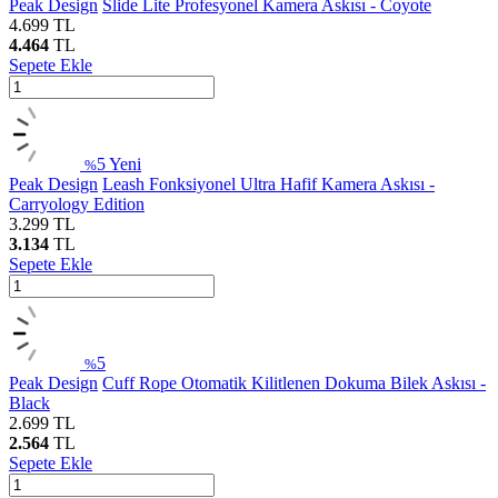
Peak Design
Slide Lite Profesyonel Kamera Askısı - Coyote
4.699
TL
4.464
TL
Sepete Ekle
5
Yeni
%
Peak Design
Leash Fonksiyonel Ultra Hafif Kamera Askısı -
Carryology Edition
3.299
TL
3.134
TL
Sepete Ekle
5
%
Peak Design
Cuff Rope Otomatik Kilitlenen Dokuma Bilek Askısı -
Black
2.699
TL
2.564
TL
Sepete Ekle