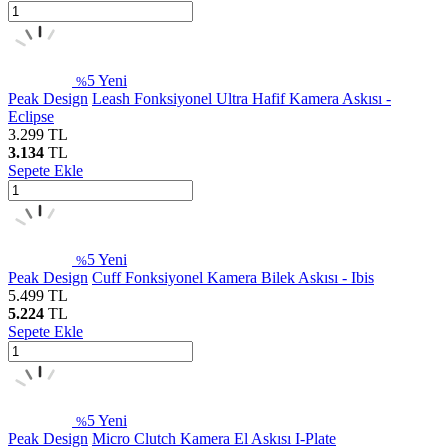
5
Yeni
%
Peak Design
Leash Fonksiyonel Ultra Hafif Kamera Askısı -
Eclipse
3.299
TL
3.134
TL
Sepete Ekle
5
Yeni
%
Peak Design
Cuff Fonksiyonel Kamera Bilek Askısı - Ibis
5.499
TL
5.224
TL
Sepete Ekle
5
Yeni
%
Peak Design
Micro Clutch Kamera El Askısı I-Plate