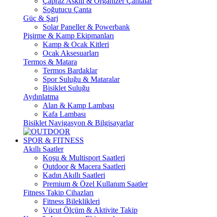
Çapraz Askılı & Organizer Çantalar
Soğutucu Çanta
Güç & Şarj
Solar Paneller & Powerbank
Pişirme & Kamp Ekipmanları
Kamp & Ocak Kitleri
Ocak Aksesuarları
Termos & Matara
Termos Bardaklar
Spor Suluğu & Mataralar
Bisiklet Suluğu
Aydınlatma
Alan & Kamp Lambası
Kafa Lambası
Bisiklet Navigasyon & Bilgisayarlar
SPOR & FITNESS
Akıllı Saatler
Koşu & Multisport Saatleri
Outdoor & Macera Saatleri
Kadın Akıllı Saatleri
Premium & Özel Kullanım Saatler
Fitness Takip Cihazları
Fitness Bileklikleri
Vücut Ölçüm & Aktivite Takip