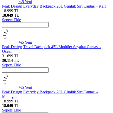
5
Yeni
%
Peak Design
Everyday Backpack 20L Günlük Sırt Çantası - Kelp
18.999
TL
18.049
TL
Sepete Ekle
5
Yeni
%
Peak Design
Travel Backpack 45L Modüler Seyahat Çantası -
Ocean
31.699
TL
30.114
TL
Sepete Ekle
5
Yeni
%
Peak Design
Everyday Backpack 20L Günlük Sırt Çantası -
Midnight
18.999
TL
18.049
TL
Sepete Ekle