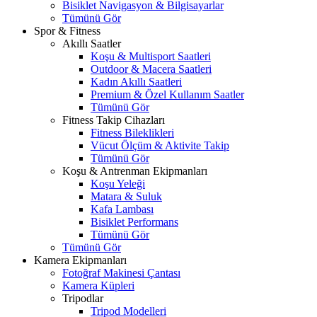
Bisiklet Navigasyon & Bilgisayarlar
Tümünü Gör
Spor & Fitness
Akıllı Saatler
Koşu & Multisport Saatleri
Outdoor & Macera Saatleri
Kadın Akıllı Saatleri
Premium & Özel Kullanım Saatler
Tümünü Gör
Fitness Takip Cihazları
Fitness Bileklikleri
Vücut Ölçüm & Aktivite Takip
Tümünü Gör
Koşu & Antrenman Ekipmanları
Koşu Yeleği
Matara & Suluk
Kafa Lambası
Bisiklet Performans
Tümünü Gör
Tümünü Gör
Kamera Ekipmanları
Fotoğraf Makinesi Çantası
Kamera Küpleri
Tripodlar
Tripod Modelleri