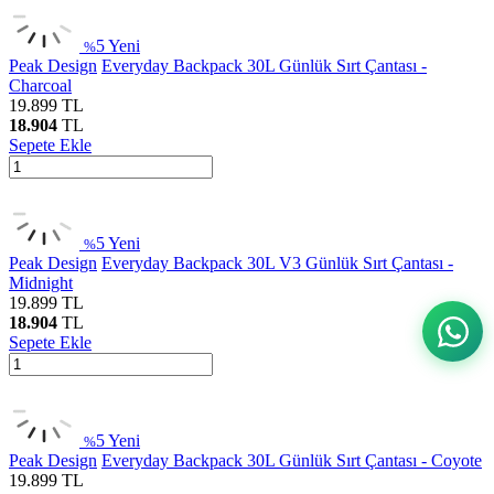
5
Yeni
%
Peak Design
Everyday Backpack 30L Günlük Sırt Çantası -
Charcoal
19.899
TL
18.904
TL
Sepete Ekle
5
Yeni
%
Peak Design
Everyday Backpack 30L V3 Günlük Sırt Çantası -
Midnight
19.899
TL
18.904
TL
Sepete Ekle
5
Yeni
%
Peak Design
Everyday Backpack 30L Günlük Sırt Çantası - Coyote
19.899
TL