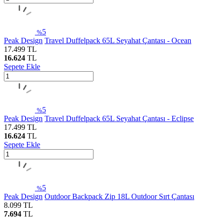
5
%
Peak Design
Travel Duffelpack 65L Seyahat Çantası - Ocean
17.499
TL
16.624
TL
Sepete Ekle
5
%
Peak Design
Travel Duffelpack 65L Seyahat Çantası - Eclipse
17.499
TL
16.624
TL
Sepete Ekle
5
%
Peak Design
Outdoor Backpack Zip 18L Outdoor Sırt Çantası
8.099
TL
7.694
TL