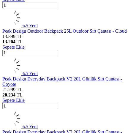
5
Yeni
%
Peak Design
Outdoor Backpack 25L Outdoor Sırt Çantası - Cloud
13.899
TL
13.204
TL
Sepete Ekle
5
Yeni
%
Peak Design
Everyday Backpack V2 20L Günlük Sırt Çantası -
Coyote
21.299
TL
20.234
TL
Sepete Ekle
5
Yeni
%
Peak Design
Everyday Backpack V2 20L Günlük Sırt Çantası -