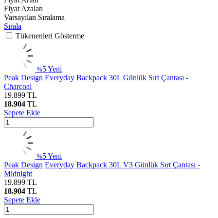
Fiyat Azalan
Varsayılan Sıralama
Sırala
Tükenenleri Gösterme
5
Yeni
%
Peak Design
Everyday Backpack 30L Günlük Sırt Çantası -
Charcoal
19.899
TL
18.904
TL
Sepete Ekle
5
Yeni
%
Peak Design
Everyday Backpack 30L V3 Günlük Sırt Çantası -
Midnight
19.899
TL
18.904
TL
Sepete Ekle