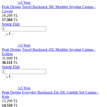
5
Yeni
%
Peak Design
Travel Backpack 30L Modüler Seyahat Çantası -
Coyote
18.299
TL
17.384
TL
Sepete Ekle
5
Yeni
%
Peak Design
Travel Backpack 45L Modüler Seyahat Çantası -
Eclipse
31.699
TL
30.114
TL
Sepete Ekle
5
Yeni
%
Peak Design
Everyday Backpack Zip 20L Günlük Sırt Çantası -
Kelp
15.299
TL
14.534
TL