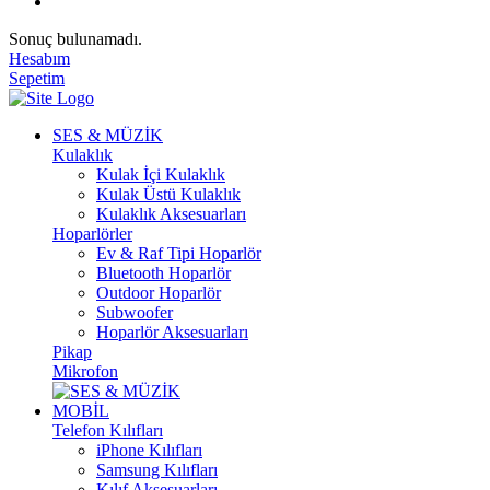
Sonuç bulunamadı.
Hesabım
Sepetim
SES & MÜZİK
Kulaklık
Kulak İçi Kulaklık
Kulak Üstü Kulaklık
Kulaklık Aksesuarları
Hoparlörler
Ev & Raf Tipi Hoparlör
Bluetooth Hoparlör
Outdoor Hoparlör
Subwoofer
Hoparlör Aksesuarları
Pikap
Mikrofon
MOBİL
Telefon Kılıfları
iPhone Kılıfları
Samsung Kılıfları
Kılıf Aksesuarları