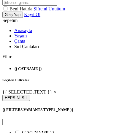
Beni Hatırla
Şifremi Unuttum
Kayıt Ol
Giriş Yap
Sepetim
Anasayfa
Yaşam
Çanta
Sırt Çantaları
Filtre
{{ CAT.NAME }}
Seçilen Filtreler
{{ SELECTED.TEXT }} ×
HEPSİNİ SİL
{{ FILTERS.VARIANTS.TYPE1_NAME }}
{{ V1.NAME }}