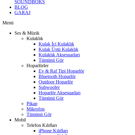
SOUNDBOKS
BLOG
GARAJ
Menü
Ses & Müzik
Kulaklık
Kulak İçi Kulaklık
Kulak Üstü Kulaklık
Kulaklık Aksesuarları
Tümünü Gör
Hoparlörler
Ev & Raf Tipi Hoparlör
Bluetooth Hoparlör
Outdoor Hoparlör
Subwoofer
Hoparlör Aksesuarları
Tümünü Gör
Pikap
Mikrofon
Tümünü Gör
Mobil
Telefon Kılıfları
iPhone Kılıfları