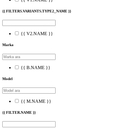
{{ FILTERS.VARIANTS.TYPE2_NAME }}
{{ V2.NAME }}
Marka
{{ B.NAME }}
Model
{{ M.NAME }}
{{ FILTER.NAME }}