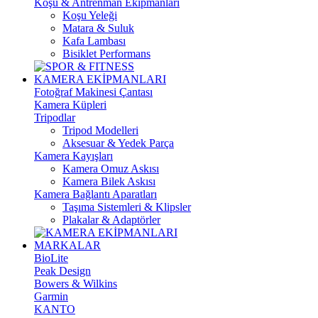
Koşu & Antrenman Ekipmanları
Koşu Yeleği
Matara & Suluk
Kafa Lambası
Bisiklet Performans
KAMERA EKİPMANLARI
Fotoğraf Makinesi Çantası
Kamera Küpleri
Tripodlar
Tripod Modelleri
Aksesuar & Yedek Parça
Kamera Kayışları
Kamera Omuz Askısı
Kamera Bilek Askısı
Kamera Bağlantı Aparatları
Taşıma Sistemleri & Klipsler
Plakalar & Adaptörler
MARKALAR
BioLite
Peak Design
Bowers & Wilkins
Garmin
KANTO