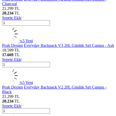
Charcoal
21.299
TL
20.234
TL
Sepete Ekle
5
Yeni
%
Peak Design
Everyday Backpack V3 20L Günlük Sırt Çantası - Ash
18.599
TL
17.669
TL
Sepete Ekle
5
Yeni
%
Peak Design
Everyday Backpack V2 20L Günlük Sırt Çantası -
Black
21.299
TL
20.234
TL
Sepete Ekle