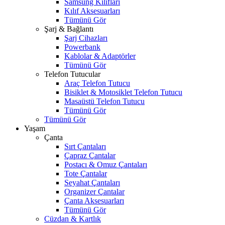
Samsung Kılıfları
Kılıf Aksesuarları
Tümünü Gör
Şarj & Bağlantı
Şarj Cihazları
Powerbank
Kablolar & Adaptörler
Tümünü Gör
Telefon Tutucular
Araç Telefon Tutucu
Bisiklet & Motosiklet Telefon Tutucu
Masaüstü Telefon Tutucu
Tümünü Gör
Tümünü Gör
Yaşam
Çanta
Sırt Çantaları
Çapraz Çantalar
Postacı & Omuz Çantaları
Tote Çantalar
Seyahat Çantaları
Organizer Çantalar
Çanta Aksesuarları
Tümünü Gör
Cüzdan & Kartlık