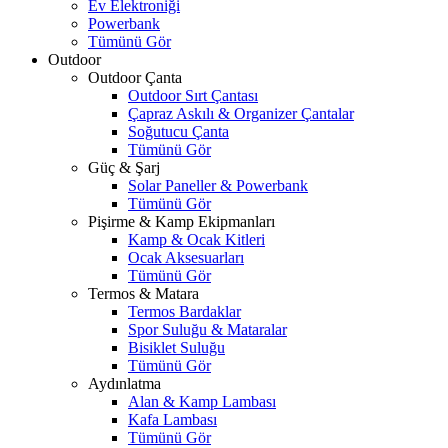
Ev Elektroniği
Powerbank
Tümünü Gör
Outdoor
Outdoor Çanta
Outdoor Sırt Çantası
Çapraz Askılı & Organizer Çantalar
Soğutucu Çanta
Tümünü Gör
Güç & Şarj
Solar Paneller & Powerbank
Tümünü Gör
Pişirme & Kamp Ekipmanları
Kamp & Ocak Kitleri
Ocak Aksesuarları
Tümünü Gör
Termos & Matara
Termos Bardaklar
Spor Suluğu & Mataralar
Bisiklet Suluğu
Tümünü Gör
Aydınlatma
Alan & Kamp Lambası
Kafa Lambası
Tümünü Gör