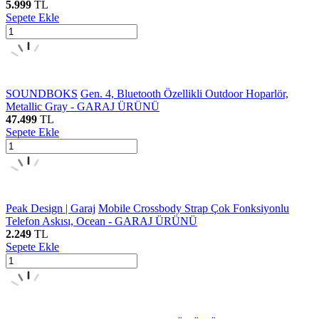
5.999
TL
Sepete Ekle
SOUNDBOKS
Gen. 4, Bluetooth Özellikli Outdoor Hoparlör,
Metallic Gray - GARAJ ÜRÜNÜ
47.499
TL
Sepete Ekle
Peak Design | Garaj
Mobile Crossbody Strap Çok Fonksiyonlu
Telefon Askısı, Ocean - GARAJ ÜRÜNÜ
2.249
TL
Sepete Ekle