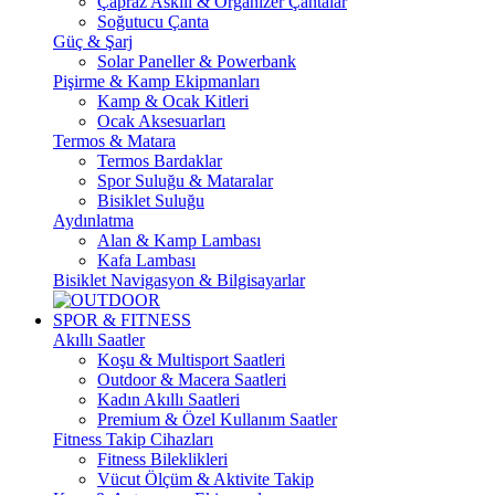
Çapraz Askılı & Organizer Çantalar
Soğutucu Çanta
Güç & Şarj
Solar Paneller & Powerbank
Pişirme & Kamp Ekipmanları
Kamp & Ocak Kitleri
Ocak Aksesuarları
Termos & Matara
Termos Bardaklar
Spor Suluğu & Mataralar
Bisiklet Suluğu
Aydınlatma
Alan & Kamp Lambası
Kafa Lambası
Bisiklet Navigasyon & Bilgisayarlar
SPOR & FITNESS
Akıllı Saatler
Koşu & Multisport Saatleri
Outdoor & Macera Saatleri
Kadın Akıllı Saatleri
Premium & Özel Kullanım Saatler
Fitness Takip Cihazları
Fitness Bileklikleri
Vücut Ölçüm & Aktivite Takip