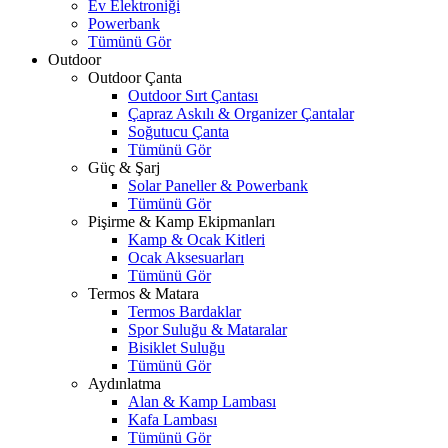
Ev Elektroniği
Powerbank
Tümünü Gör
Outdoor
Outdoor Çanta
Outdoor Sırt Çantası
Çapraz Askılı & Organizer Çantalar
Soğutucu Çanta
Tümünü Gör
Güç & Şarj
Solar Paneller & Powerbank
Tümünü Gör
Pişirme & Kamp Ekipmanları
Kamp & Ocak Kitleri
Ocak Aksesuarları
Tümünü Gör
Termos & Matara
Termos Bardaklar
Spor Suluğu & Mataralar
Bisiklet Suluğu
Tümünü Gör
Aydınlatma
Alan & Kamp Lambası
Kafa Lambası
Tümünü Gör