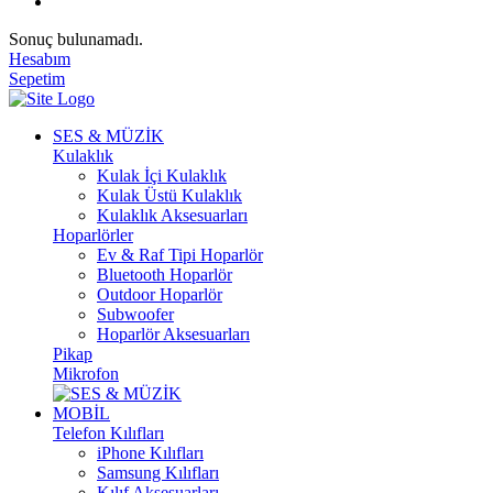
Sonuç bulunamadı.
Hesabım
Sepetim
SES & MÜZİK
Kulaklık
Kulak İçi Kulaklık
Kulak Üstü Kulaklık
Kulaklık Aksesuarları
Hoparlörler
Ev & Raf Tipi Hoparlör
Bluetooth Hoparlör
Outdoor Hoparlör
Subwoofer
Hoparlör Aksesuarları
Pikap
Mikrofon
MOBİL
Telefon Kılıfları
iPhone Kılıfları
Samsung Kılıfları
Kılıf Aksesuarları