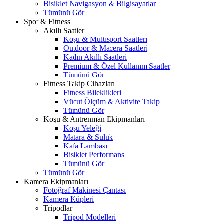
Bisiklet Navigasyon & Bilgisayarlar
Tümünü Gör
Spor & Fitness
Akıllı Saatler
Koşu & Multisport Saatleri
Outdoor & Macera Saatleri
Kadın Akıllı Saatleri
Premium & Özel Kullanım Saatler
Tümünü Gör
Fitness Takip Cihazları
Fitness Bileklikleri
Vücut Ölçüm & Aktivite Takip
Tümünü Gör
Koşu & Antrenman Ekipmanları
Koşu Yeleği
Matara & Suluk
Kafa Lambası
Bisiklet Performans
Tümünü Gör
Tümünü Gör
Kamera Ekipmanları
Fotoğraf Makinesi Çantası
Kamera Küpleri
Tripodlar
Tripod Modelleri