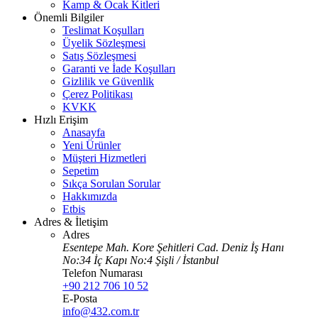
Kamp & Ocak Kitleri
Önemli Bilgiler
Teslimat Koşulları
Üyelik Sözleşmesi
Satış Sözleşmesi
Garanti ve İade Koşulları
Gizlilik ve Güvenlik
Çerez Politikası
KVKK
Hızlı Erişim
Anasayfa
Yeni Ürünler
Müşteri Hizmetleri
Sepetim
Sıkça Sorulan Sorular
Hakkımızda
Etbis
Adres & İletişim
Adres
Esentepe Mah. Kore Şehitleri Cad. Deniz İş Hanı
No:34 İç Kapı No:4 Şişli / İstanbul
Telefon Numarası
+90 212 706 10 52
E-Posta
info@432.com.tr