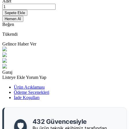
Adet
Sepete Ekle
Hemen Al
Beğen
Tükendi
Gelince Haber Ver
Garaj
Listeye Ekle
Yorum Yap
Ürün Açıklaması
Ödeme Seçenekleri
İade Koşulları
432 Güvencesiyle
🛡️
Bu ürün teknik ekibimiz tarafından