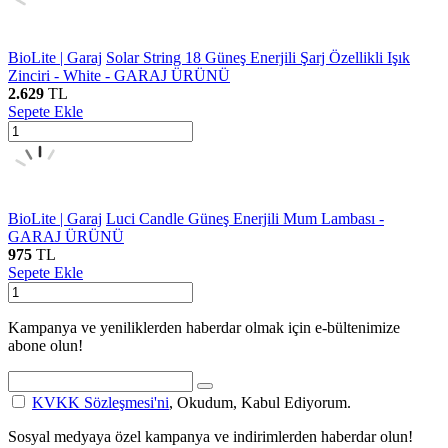
BioLite | Garaj
Solar String 18 Güneş Enerjili Şarj Özellikli Işık
Zinciri - White - GARAJ ÜRÜNÜ
2.629
TL
Sepete Ekle
BioLite | Garaj
Luci Candle Güneş Enerjili Mum Lambası -
GARAJ ÜRÜNÜ
975
TL
Sepete Ekle
Kampanya ve yeniliklerden haberdar olmak için e-bültenimize
abone olun!
KVKK Sözleşmesi'ni
, Okudum, Kabul Ediyorum.
Sosyal medyaya özel kampanya ve indirimlerden haberdar olun!