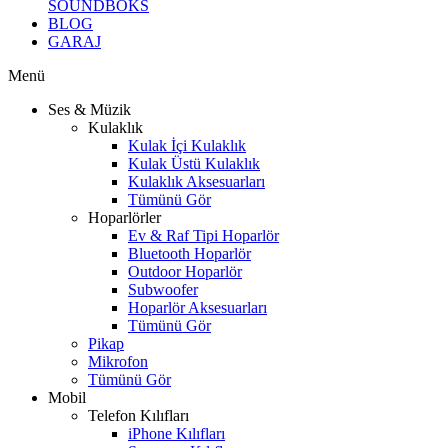
SOUNDBOKS
BLOG
GARAJ
Menü
Ses & Müzik
Kulaklık
Kulak İçi Kulaklık
Kulak Üstü Kulaklık
Kulaklık Aksesuarları
Tümünü Gör
Hoparlörler
Ev & Raf Tipi Hoparlör
Bluetooth Hoparlör
Outdoor Hoparlör
Subwoofer
Hoparlör Aksesuarları
Tümünü Gör
Pikap
Mikrofon
Tümünü Gör
Mobil
Telefon Kılıfları
iPhone Kılıfları