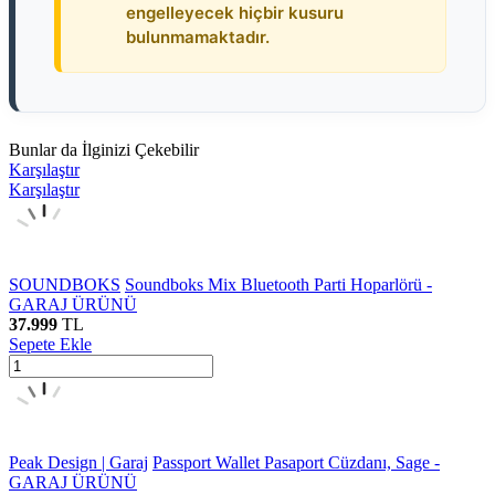
engelleyecek hiçbir kusuru
bulunmamaktadır.
Bunlar da İlginizi Çekebilir
Karşılaştır
Karşılaştır
SOUNDBOKS
Soundboks Mix Bluetooth Parti Hoparlörü -
GARAJ ÜRÜNÜ
37.999
TL
Sepete Ekle
Peak Design | Garaj
Passport Wallet Pasaport Cüzdanı, Sage -
GARAJ ÜRÜNÜ