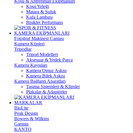
Koşu & Antrenman Ekipmanları
Koşu Yeleği
Matara & Suluk
Kafa Lambası
Bisiklet Performans
KAMERA EKİPMANLARI
Fotoğraf Makinesi Çantası
Kamera Küpleri
Tripodlar
Tripod Modelleri
Aksesuar & Yedek Parça
Kamera Kayışları
Kamera Omuz Askısı
Kamera Bilek Askısı
Kamera Bağlantı Aparatları
Taşıma Sistemleri & Klipsler
Plakalar & Adaptörler
MARKALAR
BioLite
Peak Design
Bowers & Wilkins
Garmin
KANTO