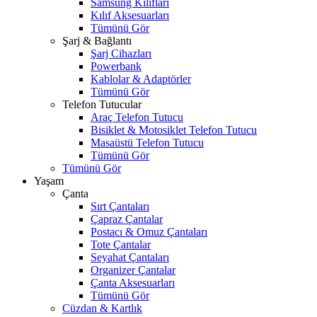
Samsung Kılıfları
Kılıf Aksesuarları
Tümünü Gör
Şarj & Bağlantı
Şarj Cihazları
Powerbank
Kablolar & Adaptörler
Tümünü Gör
Telefon Tutucular
Araç Telefon Tutucu
Bisiklet & Motosiklet Telefon Tutucu
Masaüstü Telefon Tutucu
Tümünü Gör
Tümünü Gör
Yaşam
Çanta
Sırt Çantaları
Çapraz Çantalar
Postacı & Omuz Çantaları
Tote Çantalar
Seyahat Çantaları
Organizer Çantalar
Çanta Aksesuarları
Tümünü Gör
Cüzdan & Kartlık