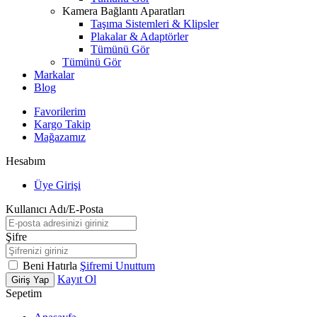
Kamera Bağlantı Aparatları
Taşıma Sistemleri & Klipsler
Plakalar & Adaptörler
Tümünü Gör
Tümünü Gör
Markalar
Blog
Favorilerim
Kargo Takip
Mağazamız
Hesabım
Üye Girişi
Kullanıcı Adı/E-Posta
Şifre
Beni Hatırla
Şifremi Unuttum
Kayıt Ol
Giriş Yap
Sepetim