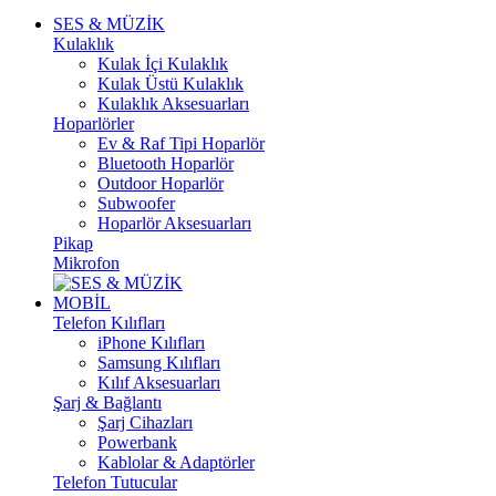
SES & MÜZİK
Kulaklık
Kulak İçi Kulaklık
Kulak Üstü Kulaklık
Kulaklık Aksesuarları
Hoparlörler
Ev & Raf Tipi Hoparlör
Bluetooth Hoparlör
Outdoor Hoparlör
Subwoofer
Hoparlör Aksesuarları
Pikap
Mikrofon
MOBİL
Telefon Kılıfları
iPhone Kılıfları
Samsung Kılıfları
Kılıf Aksesuarları
Şarj & Bağlantı
Şarj Cihazları
Powerbank
Kablolar & Adaptörler
Telefon Tutucular