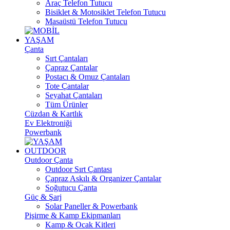
Araç Telefon Tutucu
Bisiklet & Motosiklet Telefon Tutucu
Masaüstü Telefon Tutucu
YAŞAM
Çanta
Sırt Çantaları
Çapraz Çantalar
Postacı & Omuz Çantaları
Tote Çantalar
Seyahat Çantaları
Tüm Ürünler
Cüzdan & Kartlık
Ev Elektroniği
Powerbank
OUTDOOR
Outdoor Çanta
Outdoor Sırt Çantası
Çapraz Askılı & Organizer Çantalar
Soğutucu Çanta
Güç & Şarj
Solar Paneller & Powerbank
Pişirme & Kamp Ekipmanları
Kamp & Ocak Kitleri