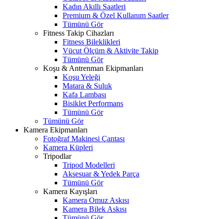
Kadın Akıllı Saatleri
Premium & Özel Kullanım Saatler
Tümünü Gör
Fitness Takip Cihazları
Fitness Bileklikleri
Vücut Ölçüm & Aktivite Takip
Tümünü Gör
Koşu & Antrenman Ekipmanları
Koşu Yeleği
Matara & Suluk
Kafa Lambası
Bisiklet Performans
Tümünü Gör
Tümünü Gör
Kamera Ekipmanları
Fotoğraf Makinesi Çantası
Kamera Küpleri
Tripodlar
Tripod Modelleri
Aksesuar & Yedek Parça
Tümünü Gör
Kamera Kayışları
Kamera Omuz Askısı
Kamera Bilek Askısı
Tümünü Gör