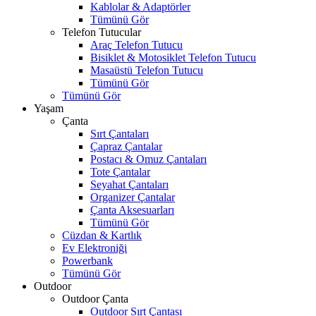
Kablolar & Adaptörler
Tümünü Gör
Telefon Tutucular
Araç Telefon Tutucu
Bisiklet & Motosiklet Telefon Tutucu
Masaüstü Telefon Tutucu
Tümünü Gör
Tümünü Gör
Yaşam
Çanta
Sırt Çantaları
Çapraz Çantalar
Postacı & Omuz Çantaları
Tote Çantalar
Seyahat Çantaları
Organizer Çantalar
Çanta Aksesuarları
Tümünü Gör
Cüzdan & Kartlık
Ev Elektroniği
Powerbank
Tümünü Gör
Outdoor
Outdoor Çanta
Outdoor Sırt Çantası