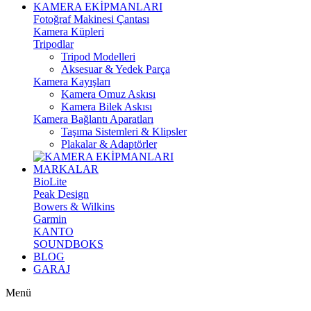
KAMERA EKİPMANLARI
Fotoğraf Makinesi Çantası
Kamera Küpleri
Tripodlar
Tripod Modelleri
Aksesuar & Yedek Parça
Kamera Kayışları
Kamera Omuz Askısı
Kamera Bilek Askısı
Kamera Bağlantı Aparatları
Taşıma Sistemleri & Klipsler
Plakalar & Adaptörler
MARKALAR
BioLite
Peak Design
Bowers & Wilkins
Garmin
KANTO
SOUNDBOKS
BLOG
GARAJ
Menü