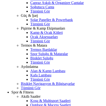
Çapraz Askılı & Organizer Çantalar
Soğutucu Çanta
Tümünü Gör
Güç & Şarj
Solar Paneller & Powerbank
Tümünü Gör
Pişirme & Kamp Ekipmanları
Kamp & Ocak Kitleri
Ocak Aksesuarları
Tümünü Gör
Termos & Matara
Termos Bardaklar
Spor Suluğu & Mataralar
Bisiklet Suluğu
Tümünü Gör
Aydınlatma
Alan & Kamp Lambası
Kafa Lambası
Tümünü Gör
Bisiklet Navigasyon & Bilgisayarlar
Tümünü Gör
Spor & Fitness
Akıllı Saatler
Koşu & Multisport Saatleri
Outdoor & Macera Saatleri