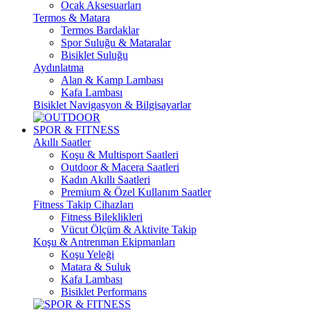
Ocak Aksesuarları
Termos & Matara
Termos Bardaklar
Spor Suluğu & Mataralar
Bisiklet Suluğu
Aydınlatma
Alan & Kamp Lambası
Kafa Lambası
Bisiklet Navigasyon & Bilgisayarlar
SPOR & FITNESS
Akıllı Saatler
Koşu & Multisport Saatleri
Outdoor & Macera Saatleri
Kadın Akıllı Saatleri
Premium & Özel Kullanım Saatler
Fitness Takip Cihazları
Fitness Bileklikleri
Vücut Ölçüm & Aktivite Takip
Koşu & Antrenman Ekipmanları
Koşu Yeleği
Matara & Suluk
Kafa Lambası
Bisiklet Performans