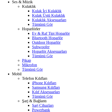
Ses & Müzik
Kulaklık
Kulak İçi Kulaklık
Kulak Üstü Kulaklık
Kulaklık Aksesuarları
Tümünü Gör
Hoparlörler
Ev & Raf Tipi Hoparlör
Bluetooth Hoparlör
Outdoor Hoparlör
Subwoofer
Hoparlör Aksesuarları
Tümünü Gör
Pikap
Mikrofon
Tümünü Gör
Mobil
Telefon Kılıfları
iPhone Kılıfları
Samsung Kılıfları
Kılıf Aksesuarları
Tümünü Gör
Şarj & Bağlantı
Şarj Cihazları
Powerbank