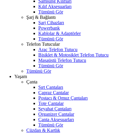
Samsung Kılıfları
Kılıf Aksesuarları
Tümünü Gör
Şarj & Bağlantı
Şarj Cihazları
Powerbank
Kablolar & Adaptörler
Tümünü Gör
Telefon Tutucular
Araç Telefon Tutucu
Bisiklet & Motosiklet Telefon Tutucu
Masaüstü Telefon Tutucu
Tümünü Gör
Tümünü Gör
Yaşam
Çanta
Sırt Çantaları
Çapraz Çantalar
Postacı & Omuz Çantaları
Tote Çantalar
Seyahat Çantaları
Organizer Çantalar
Çanta Aksesuarları
Tümünü Gör
Cüzdan & Kartlık