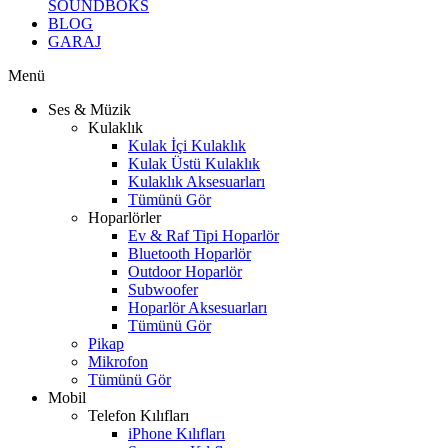
SOUNDBOKS
BLOG
GARAJ
Menü
Ses & Müzik
Kulaklık
Kulak İçi Kulaklık
Kulak Üstü Kulaklık
Kulaklık Aksesuarları
Tümünü Gör
Hoparlörler
Ev & Raf Tipi Hoparlör
Bluetooth Hoparlör
Outdoor Hoparlör
Subwoofer
Hoparlör Aksesuarları
Tümünü Gör
Pikap
Mikrofon
Tümünü Gör
Mobil
Telefon Kılıfları
iPhone Kılıfları