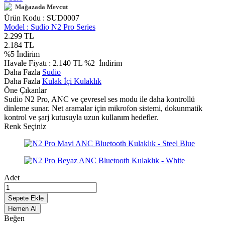
Mağazada Mevcut
Ürün Kodu :
SUD0007
Model :
Sudio N2 Pro Series
2.299
TL
2.184
TL
%
5
İndirim
Havale Fiyatı :
2.140
TL
%2
İndirim
Daha Fazla
Sudio
Daha Fazla
Kulak İçi Kulaklık
Öne Çıkanlar
Sudio N2 Pro, ANC ve çevresel ses modu ile daha kontrollü
dinleme sunar. Net aramalar için mikrofon sistemi, dokunmatik
kontrol ve şarj kutusuyla uzun kullanım hedefler.
Renk Seçiniz
Adet
Sepete Ekle
Hemen Al
Beğen