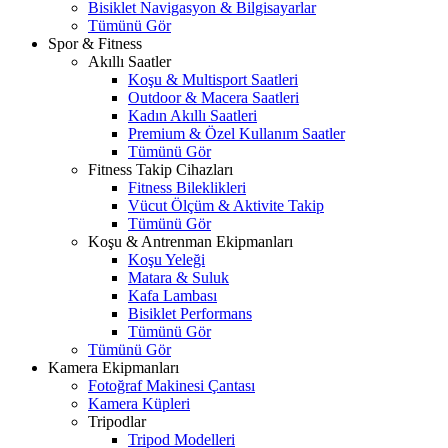
Bisiklet Navigasyon & Bilgisayarlar
Tümünü Gör
Spor & Fitness
Akıllı Saatler
Koşu & Multisport Saatleri
Outdoor & Macera Saatleri
Kadın Akıllı Saatleri
Premium & Özel Kullanım Saatler
Tümünü Gör
Fitness Takip Cihazları
Fitness Bileklikleri
Vücut Ölçüm & Aktivite Takip
Tümünü Gör
Koşu & Antrenman Ekipmanları
Koşu Yeleği
Matara & Suluk
Kafa Lambası
Bisiklet Performans
Tümünü Gör
Tümünü Gör
Kamera Ekipmanları
Fotoğraf Makinesi Çantası
Kamera Küpleri
Tripodlar
Tripod Modelleri