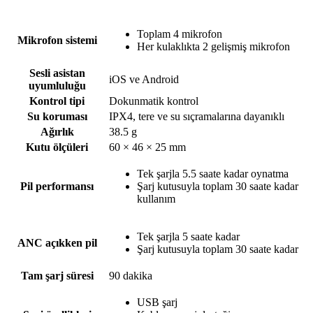
Toplam 4 mikrofon
Mikrofon sistemi
Her kulaklıkta 2 gelişmiş mikrofon
Sesli asistan
iOS ve Android
uyumluluğu
Kontrol tipi
Dokunmatik kontrol
Su koruması
IPX4, tere ve su sıçramalarına dayanıklı
Ağırlık
38.5 g
Kutu ölçüleri
60 × 46 × 25 mm
Tek şarjla 5.5 saate kadar oynatma
Pil performansı
Şarj kutusuyla toplam 30 saate kadar
kullanım
Tek şarjla 5 saate kadar
ANC açıkken pil
Şarj kutusuyla toplam 30 saate kadar
Tam şarj süresi
90 dakika
USB şarj