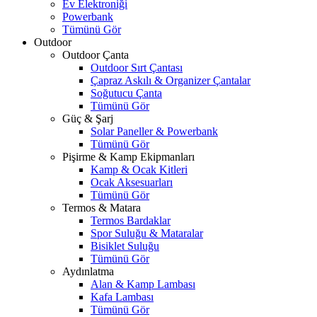
Ev Elektroniği
Powerbank
Tümünü Gör
Outdoor
Outdoor Çanta
Outdoor Sırt Çantası
Çapraz Askılı & Organizer Çantalar
Soğutucu Çanta
Tümünü Gör
Güç & Şarj
Solar Paneller & Powerbank
Tümünü Gör
Pişirme & Kamp Ekipmanları
Kamp & Ocak Kitleri
Ocak Aksesuarları
Tümünü Gör
Termos & Matara
Termos Bardaklar
Spor Suluğu & Mataralar
Bisiklet Suluğu
Tümünü Gör
Aydınlatma
Alan & Kamp Lambası
Kafa Lambası
Tümünü Gör