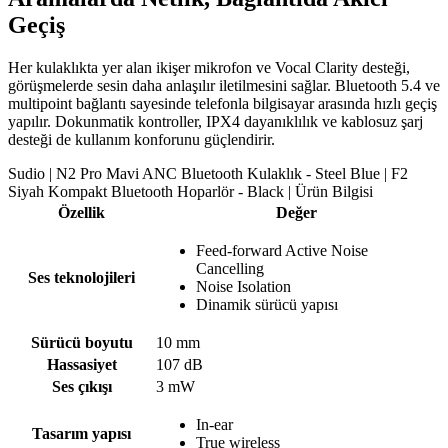
Geçiş
Her kulaklıkta yer alan ikişer mikrofon ve Vocal Clarity desteği,
görüşmelerde sesin daha anlaşılır iletilmesini sağlar. Bluetooth 5.4 ve
multipoint bağlantı sayesinde telefonla bilgisayar arasında hızlı geçiş
yapılır. Dokunmatik kontroller, IPX4 dayanıklılık ve kablosuz şarj
desteği de kullanım konforunu güçlendirir.
Sudio | N2 Pro Mavi ANC Bluetooth Kulaklık - Steel Blue | F2
Siyah Kompakt Bluetooth Hoparlör - Black | Ürün Bilgisi
Özellik
Değer
Feed-forward Active Noise
Cancelling
Ses teknolojileri
Noise Isolation
Dinamik sürücü yapısı
Sürücü boyutu
10 mm
Hassasiyet
107 dB
Ses çıkışı
3 mW
In-ear
Tasarım yapısı
True wireless