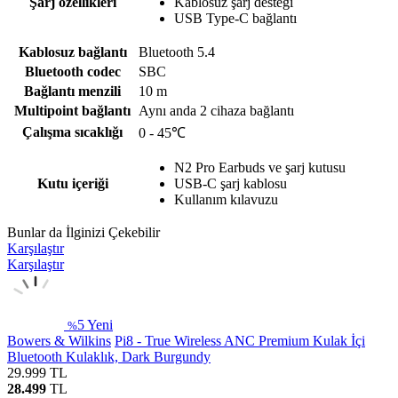
Şarj özellikleri
Kablosuz şarj desteği
USB Type-C bağlantı
Kablosuz bağlantı
Bluetooth 5.4
Bluetooth codec
SBC
Bağlantı menzili
10 m
Multipoint bağlantı
Aynı anda 2 cihaza bağlantı
Çalışma sıcaklığı
0 - 45℃
N2 Pro Earbuds ve şarj kutusu
Kutu içeriği
USB-C şarj kablosu
Kullanım kılavuzu
Bunlar da İlginizi Çekebilir
Karşılaştır
Karşılaştır
5
Yeni
%
Bowers & Wilkins
Pi8 - True Wireless ANC Premium Kulak İçi
Bluetooth Kulaklık, Dark Burgundy
29.999
TL
28.499
TL