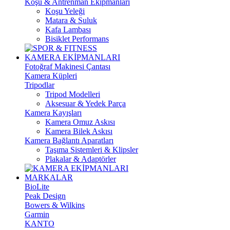
Koşu & Antrenman Ekipmanları
Koşu Yeleği
Matara & Suluk
Kafa Lambası
Bisiklet Performans
KAMERA EKİPMANLARI
Fotoğraf Makinesi Çantası
Kamera Küpleri
Tripodlar
Tripod Modelleri
Aksesuar & Yedek Parça
Kamera Kayışları
Kamera Omuz Askısı
Kamera Bilek Askısı
Kamera Bağlantı Aparatları
Taşıma Sistemleri & Klipsler
Plakalar & Adaptörler
MARKALAR
BioLite
Peak Design
Bowers & Wilkins
Garmin
KANTO