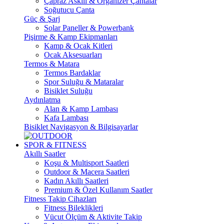
Çapraz Askılı & Organizer Çantalar
Soğutucu Çanta
Güç & Şarj
Solar Paneller & Powerbank
Pişirme & Kamp Ekipmanları
Kamp & Ocak Kitleri
Ocak Aksesuarları
Termos & Matara
Termos Bardaklar
Spor Suluğu & Mataralar
Bisiklet Suluğu
Aydınlatma
Alan & Kamp Lambası
Kafa Lambası
Bisiklet Navigasyon & Bilgisayarlar
SPOR & FITNESS
Akıllı Saatler
Koşu & Multisport Saatleri
Outdoor & Macera Saatleri
Kadın Akıllı Saatleri
Premium & Özel Kullanım Saatler
Fitness Takip Cihazları
Fitness Bileklikleri
Vücut Ölçüm & Aktivite Takip