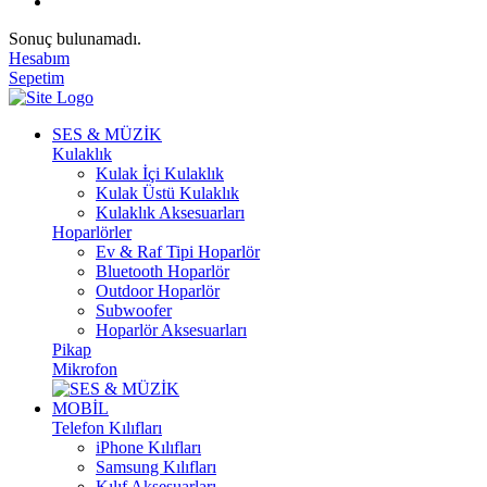
Sonuç bulunamadı.
Hesabım
Sepetim
SES & MÜZİK
Kulaklık
Kulak İçi Kulaklık
Kulak Üstü Kulaklık
Kulaklık Aksesuarları
Hoparlörler
Ev & Raf Tipi Hoparlör
Bluetooth Hoparlör
Outdoor Hoparlör
Subwoofer
Hoparlör Aksesuarları
Pikap
Mikrofon
MOBİL
Telefon Kılıfları
iPhone Kılıfları
Samsung Kılıfları
Kılıf Aksesuarları