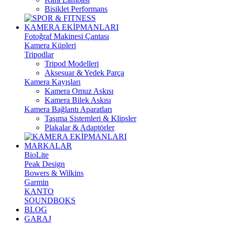
Bisiklet Performans
KAMERA EKİPMANLARI
Fotoğraf Makinesi Çantası
Kamera Küpleri
Tripodlar
Tripod Modelleri
Aksesuar & Yedek Parça
Kamera Kayışları
Kamera Omuz Askısı
Kamera Bilek Askısı
Kamera Bağlantı Aparatları
Taşıma Sistemleri & Klipsler
Plakalar & Adaptörler
MARKALAR
BioLite
Peak Design
Bowers & Wilkins
Garmin
KANTO
SOUNDBOKS
BLOG
GARAJ