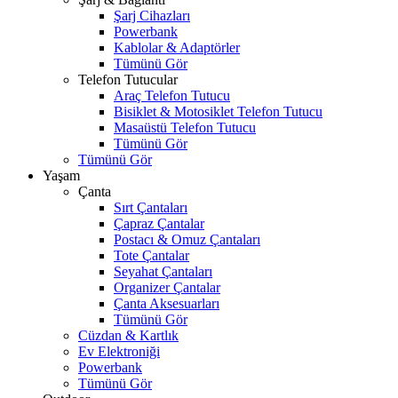
Şarj Cihazları
Powerbank
Kablolar & Adaptörler
Tümünü Gör
Telefon Tutucular
Araç Telefon Tutucu
Bisiklet & Motosiklet Telefon Tutucu
Masaüstü Telefon Tutucu
Tümünü Gör
Tümünü Gör
Yaşam
Çanta
Sırt Çantaları
Çapraz Çantalar
Postacı & Omuz Çantaları
Tote Çantalar
Seyahat Çantaları
Organizer Çantalar
Çanta Aksesuarları
Tümünü Gör
Cüzdan & Kartlık
Ev Elektroniği
Powerbank
Tümünü Gör