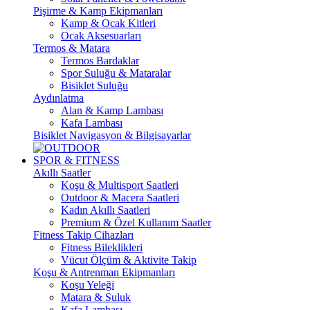
Pişirme & Kamp Ekipmanları
Kamp & Ocak Kitleri
Ocak Aksesuarları
Termos & Matara
Termos Bardaklar
Spor Suluğu & Mataralar
Bisiklet Suluğu
Aydınlatma
Alan & Kamp Lambası
Kafa Lambası
Bisiklet Navigasyon & Bilgisayarlar
SPOR & FITNESS
Akıllı Saatler
Koşu & Multisport Saatleri
Outdoor & Macera Saatleri
Kadın Akıllı Saatleri
Premium & Özel Kullanım Saatler
Fitness Takip Cihazları
Fitness Bileklikleri
Vücut Ölçüm & Aktivite Takip
Koşu & Antrenman Ekipmanları
Koşu Yeleği
Matara & Suluk
Kafa Lambası