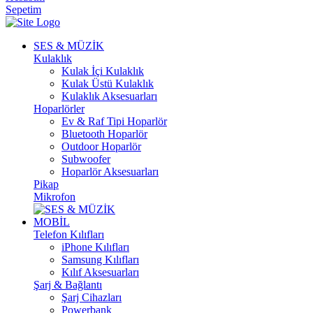
Sepetim
SES & MÜZİK
Kulaklık
Kulak İçi Kulaklık
Kulak Üstü Kulaklık
Kulaklık Aksesuarları
Hoparlörler
Ev & Raf Tipi Hoparlör
Bluetooth Hoparlör
Outdoor Hoparlör
Subwoofer
Hoparlör Aksesuarları
Pikap
Mikrofon
MOBİL
Telefon Kılıfları
iPhone Kılıfları
Samsung Kılıfları
Kılıf Aksesuarları
Şarj & Bağlantı
Şarj Cihazları
Powerbank