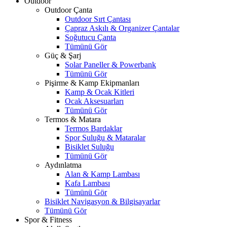
Outdoor
Outdoor Çanta
Outdoor Sırt Çantası
Çapraz Askılı & Organizer Çantalar
Soğutucu Çanta
Tümünü Gör
Güç & Şarj
Solar Paneller & Powerbank
Tümünü Gör
Pişirme & Kamp Ekipmanları
Kamp & Ocak Kitleri
Ocak Aksesuarları
Tümünü Gör
Termos & Matara
Termos Bardaklar
Spor Suluğu & Mataralar
Bisiklet Suluğu
Tümünü Gör
Aydınlatma
Alan & Kamp Lambası
Kafa Lambası
Tümünü Gör
Bisiklet Navigasyon & Bilgisayarlar
Tümünü Gör
Spor & Fitness