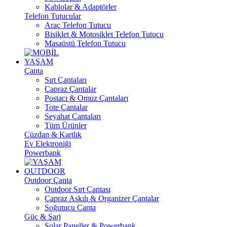
Kablolar & Adaptörler
Telefon Tutucular
Araç Telefon Tutucu
Bisiklet & Motosiklet Telefon Tutucu
Masaüstü Telefon Tutucu
YAŞAM
Çanta
Sırt Çantaları
Çapraz Çantalar
Postacı & Omuz Çantaları
Tote Çantalar
Seyahat Çantaları
Tüm Ürünler
Cüzdan & Kartlık
Ev Elektroniği
Powerbank
OUTDOOR
Outdoor Çanta
Outdoor Sırt Çantası
Çapraz Askılı & Organizer Çantalar
Soğutucu Çanta
Güç & Şarj
Solar Paneller & Powerbank