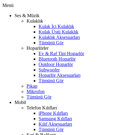
Menü
Ses & Müzik
Kulaklık
Kulak İçi Kulaklık
Kulak Üstü Kulaklık
Kulaklık Aksesuarları
Tümünü Gör
Hoparlörler
Ev & Raf Tipi Hoparlör
Bluetooth Hoparlör
Outdoor Hoparlör
Subwoofer
Hoparlör Aksesuarları
Tümünü Gör
Pikap
Mikrofon
Tümünü Gör
Mobil
Telefon Kılıfları
iPhone Kılıfları
Samsung Kılıfları
Kılıf Aksesuarları
Tümünü Gör
Şarj & Bağlantı