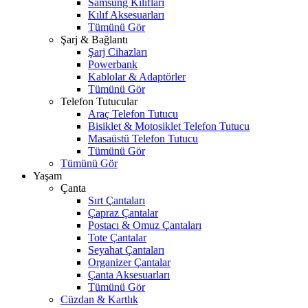
Samsung Kılıfları
Kılıf Aksesuarları
Tümünü Gör
Şarj & Bağlantı
Şarj Cihazları
Powerbank
Kablolar & Adaptörler
Tümünü Gör
Telefon Tutucular
Araç Telefon Tutucu
Bisiklet & Motosiklet Telefon Tutucu
Masaüstü Telefon Tutucu
Tümünü Gör
Tümünü Gör
Yaşam
Çanta
Sırt Çantaları
Çapraz Çantalar
Postacı & Omuz Çantaları
Tote Çantalar
Seyahat Çantaları
Organizer Çantalar
Çanta Aksesuarları
Tümünü Gör
Cüzdan & Kartlık