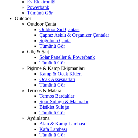
Ev Elektroniği
Powerbank
Tümünü Gör
Outdoor
Outdoor Çanta
Outdoor Sırt Çantası
Çapraz Askılı & Organizer Çantalar
Soğutucu Çanta
Tümünü Gör
Güç & Şarj
Solar Paneller & Powerbank
Tümünü Gör
Pişirme & Kamp Ekipmanları
Kamp & Ocak Kitleri
Ocak Aksesuarları
Tümünü Gör
Termos & Matara
Termos Bardaklar
Spor Suluğu & Mataralar
Bisiklet Suluğu
Tümünü Gör
Aydınlatma
Alan & Kamp Lambası
Kafa Lambası
Tümünü Gör