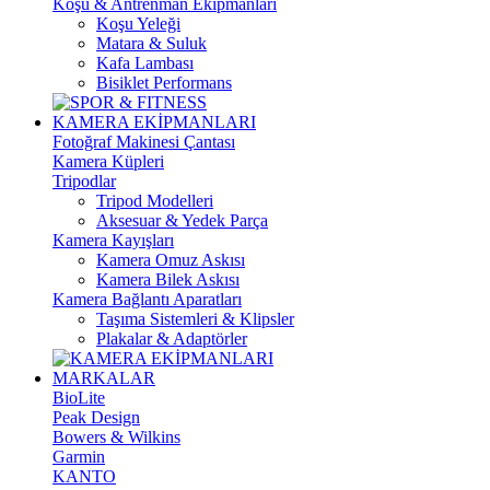
Koşu & Antrenman Ekipmanları
Koşu Yeleği
Matara & Suluk
Kafa Lambası
Bisiklet Performans
KAMERA EKİPMANLARI
Fotoğraf Makinesi Çantası
Kamera Küpleri
Tripodlar
Tripod Modelleri
Aksesuar & Yedek Parça
Kamera Kayışları
Kamera Omuz Askısı
Kamera Bilek Askısı
Kamera Bağlantı Aparatları
Taşıma Sistemleri & Klipsler
Plakalar & Adaptörler
MARKALAR
BioLite
Peak Design
Bowers & Wilkins
Garmin
KANTO