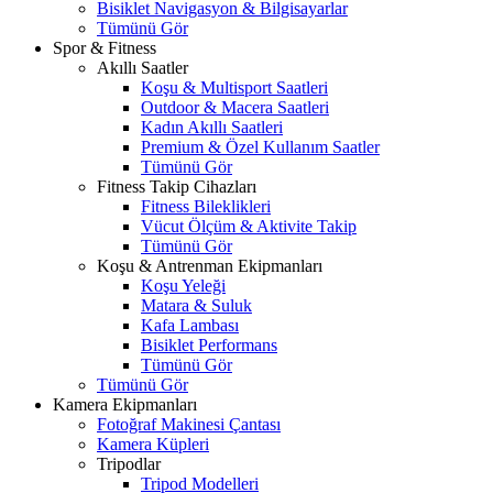
Bisiklet Navigasyon & Bilgisayarlar
Tümünü Gör
Spor & Fitness
Akıllı Saatler
Koşu & Multisport Saatleri
Outdoor & Macera Saatleri
Kadın Akıllı Saatleri
Premium & Özel Kullanım Saatler
Tümünü Gör
Fitness Takip Cihazları
Fitness Bileklikleri
Vücut Ölçüm & Aktivite Takip
Tümünü Gör
Koşu & Antrenman Ekipmanları
Koşu Yeleği
Matara & Suluk
Kafa Lambası
Bisiklet Performans
Tümünü Gör
Tümünü Gör
Kamera Ekipmanları
Fotoğraf Makinesi Çantası
Kamera Küpleri
Tripodlar
Tripod Modelleri