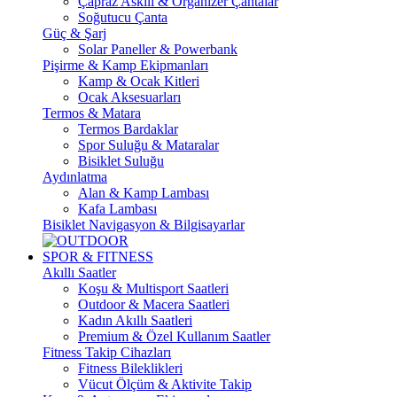
Çapraz Askılı & Organizer Çantalar
Soğutucu Çanta
Güç & Şarj
Solar Paneller & Powerbank
Pişirme & Kamp Ekipmanları
Kamp & Ocak Kitleri
Ocak Aksesuarları
Termos & Matara
Termos Bardaklar
Spor Suluğu & Mataralar
Bisiklet Suluğu
Aydınlatma
Alan & Kamp Lambası
Kafa Lambası
Bisiklet Navigasyon & Bilgisayarlar
SPOR & FITNESS
Akıllı Saatler
Koşu & Multisport Saatleri
Outdoor & Macera Saatleri
Kadın Akıllı Saatleri
Premium & Özel Kullanım Saatler
Fitness Takip Cihazları
Fitness Bileklikleri
Vücut Ölçüm & Aktivite Takip