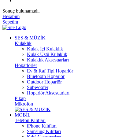
Sonuç bulunamadı.
Hesabım
Sepetim
SES & MÜZİK
Kulaklık
Kulak İçi Kulaklık
Kulak Üstü Kulaklık
Kulaklık Aksesuarları
Hoparlörler
Ev & Raf Tipi Hoparlör
Bluetooth Hoparlör
Outdoor Hoparlör
Subwoofer
Hoparlör Aksesuarları
Pikap
Mikrofon
MOBİL
Telefon Kılıfları
iPhone Kılıfları
Samsung Kılıfları
Kılıf Aksesuarları