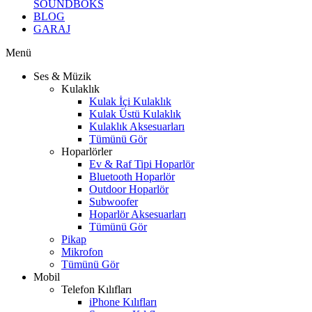
SOUNDBOKS
BLOG
GARAJ
Menü
Ses & Müzik
Kulaklık
Kulak İçi Kulaklık
Kulak Üstü Kulaklık
Kulaklık Aksesuarları
Tümünü Gör
Hoparlörler
Ev & Raf Tipi Hoparlör
Bluetooth Hoparlör
Outdoor Hoparlör
Subwoofer
Hoparlör Aksesuarları
Tümünü Gör
Pikap
Mikrofon
Tümünü Gör
Mobil
Telefon Kılıfları
iPhone Kılıfları