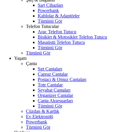
Şarj Cihazları
Powerbank
Kablolar & Adaptörler
Tümünü Gör
Telefon Tutucular
Araç Telefon Tutucu
Bisiklet & Motosiklet Telefon Tutucu
Masaüstü Telefon Tutucu
Tümünü Gör
Tümünü Gör
Yaşam
Çanta
Sırt Çantaları
Çapraz Çantalar
Postacı & Omuz Çantaları
Tote Çantalar
Seyahat Çantaları
Organizer Çantalar
Çanta Aksesuarları
Tümünü Gör
Cüzdan & Kartlık
Ev Elektroniği
Powerbank
Tümünü Gör