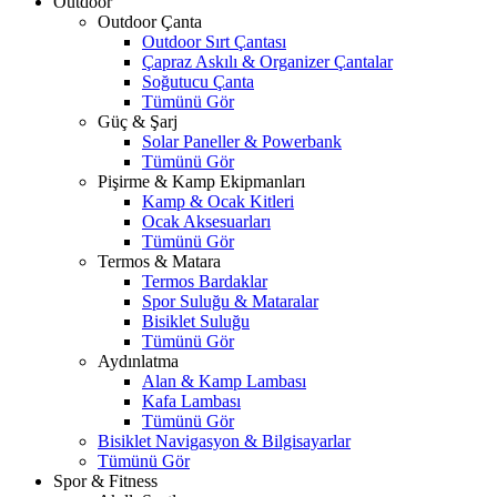
Outdoor
Outdoor Çanta
Outdoor Sırt Çantası
Çapraz Askılı & Organizer Çantalar
Soğutucu Çanta
Tümünü Gör
Güç & Şarj
Solar Paneller & Powerbank
Tümünü Gör
Pişirme & Kamp Ekipmanları
Kamp & Ocak Kitleri
Ocak Aksesuarları
Tümünü Gör
Termos & Matara
Termos Bardaklar
Spor Suluğu & Mataralar
Bisiklet Suluğu
Tümünü Gör
Aydınlatma
Alan & Kamp Lambası
Kafa Lambası
Tümünü Gör
Bisiklet Navigasyon & Bilgisayarlar
Tümünü Gör
Spor & Fitness