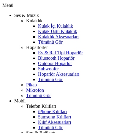
Menü
Ses & Müzik
Kulaklık
Kulak İçi Kulaklık
Kulak Üstü Kulaklık
Kulaklık Aksesuarları
Tümünü Gör
Hoparlörler
Ev & Raf Tipi Hoparlör
Bluetooth Hoparlör
Outdoor Hoparlör
Subwoofer
Hoparlör Aksesuarları
Tümünü Gör
Pikap
Mikrofon
Tümünü Gör
Mobil
Telefon Kılıfları
iPhone Kılıfları
Samsung Kılıfları
Kılıf Aksesuarları
Tümünü Gör
Şarj & Bağlantı