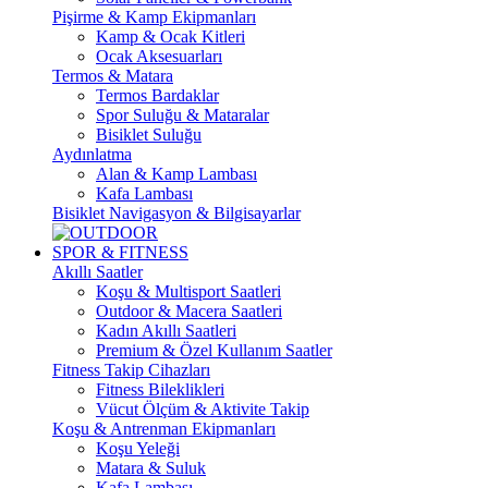
Pişirme & Kamp Ekipmanları
Kamp & Ocak Kitleri
Ocak Aksesuarları
Termos & Matara
Termos Bardaklar
Spor Suluğu & Mataralar
Bisiklet Suluğu
Aydınlatma
Alan & Kamp Lambası
Kafa Lambası
Bisiklet Navigasyon & Bilgisayarlar
SPOR & FITNESS
Akıllı Saatler
Koşu & Multisport Saatleri
Outdoor & Macera Saatleri
Kadın Akıllı Saatleri
Premium & Özel Kullanım Saatler
Fitness Takip Cihazları
Fitness Bileklikleri
Vücut Ölçüm & Aktivite Takip
Koşu & Antrenman Ekipmanları
Koşu Yeleği
Matara & Suluk
Kafa Lambası