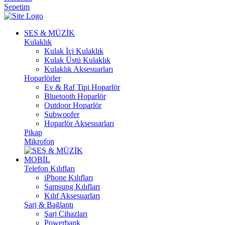
Sepetim
SES & MÜZİK
Kulaklık
Kulak İçi Kulaklık
Kulak Üstü Kulaklık
Kulaklık Aksesuarları
Hoparlörler
Ev & Raf Tipi Hoparlör
Bluetooth Hoparlör
Outdoor Hoparlör
Subwoofer
Hoparlör Aksesuarları
Pikap
Mikrofon
MOBİL
Telefon Kılıfları
iPhone Kılıfları
Samsung Kılıfları
Kılıf Aksesuarları
Şarj & Bağlantı
Şarj Cihazları
Powerbank