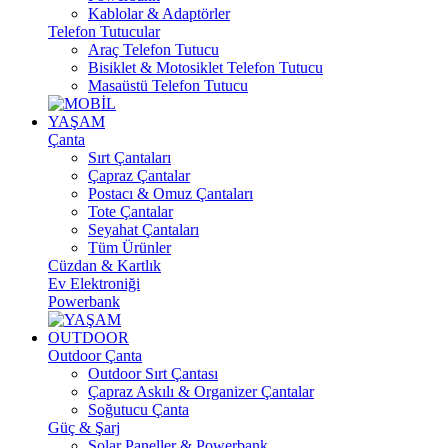
Kablolar & Adaptörler
Telefon Tutucular
Araç Telefon Tutucu
Bisiklet & Motosiklet Telefon Tutucu
Masaüstü Telefon Tutucu
YAŞAM
Çanta
Sırt Çantaları
Çapraz Çantalar
Postacı & Omuz Çantaları
Tote Çantalar
Seyahat Çantaları
Tüm Ürünler
Cüzdan & Kartlık
Ev Elektroniği
Powerbank
OUTDOOR
Outdoor Çanta
Outdoor Sırt Çantası
Çapraz Askılı & Organizer Çantalar
Soğutucu Çanta
Güç & Şarj
Solar Paneller & Powerbank