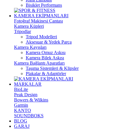
Bisiklet Performans
KAMERA EKİPMANLARI
Fotoğraf Makinesi Çantası
Kamera Küpleri
Tripodlar
Tripod Modelleri
Aksesuar & Yedek Parça
Kamera Kayışları
Kamera Omuz Askısı
Kamera Bilek Askısı
Kamera Bağlantı Aparatları
Taşıma Sistemleri & Klipsler
Plakalar & Adaptörler
MARKALAR
BioLite
Peak Design
Bowers & Wilkins
Garmin
KANTO
SOUNDBOKS
BLOG
GARAJ