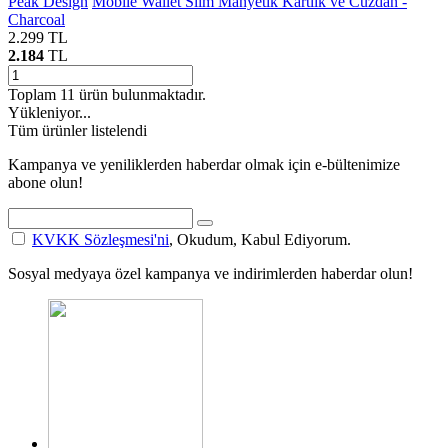
Peak Design
Mobile Wallet Slim Manyetik Kartlık ve Cüzdan -
Charcoal
2.299
TL
2.184
TL
Toplam
11
ürün bulunmaktadır.
Yükleniyor...
Tüm ürünler listelendi
Kampanya ve yeniliklerden haberdar olmak için e-bültenimize
abone olun!
KVKK Sözleşmesi'ni
, Okudum, Kabul Ediyorum.
Sosyal medyaya özel kampanya ve indirimlerden haberdar olun!