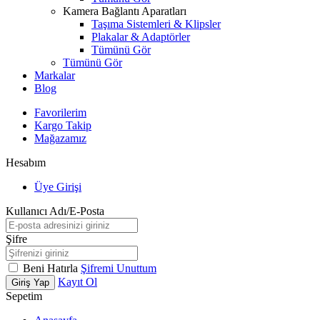
Kamera Bağlantı Aparatları
Taşıma Sistemleri & Klipsler
Plakalar & Adaptörler
Tümünü Gör
Tümünü Gör
Markalar
Blog
Favorilerim
Kargo Takip
Mağazamız
Hesabım
Üye Girişi
Kullanıcı Adı/E-Posta
Şifre
Beni Hatırla
Şifremi Unuttum
Kayıt Ol
Giriş Yap
Sepetim