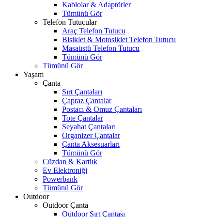
Kablolar & Adaptörler
Tümünü Gör
Telefon Tutucular
Araç Telefon Tutucu
Bisiklet & Motosiklet Telefon Tutucu
Masaüstü Telefon Tutucu
Tümünü Gör
Tümünü Gör
Yaşam
Çanta
Sırt Çantaları
Çapraz Çantalar
Postacı & Omuz Çantaları
Tote Çantalar
Seyahat Çantaları
Organizer Çantalar
Çanta Aksesuarları
Tümünü Gör
Cüzdan & Kartlık
Ev Elektroniği
Powerbank
Tümünü Gör
Outdoor
Outdoor Çanta
Outdoor Sırt Çantası