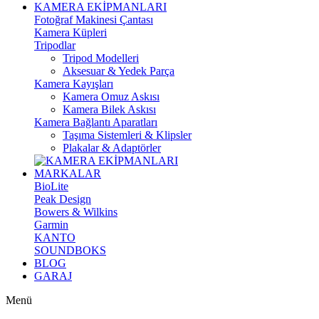
KAMERA EKİPMANLARI
Fotoğraf Makinesi Çantası
Kamera Küpleri
Tripodlar
Tripod Modelleri
Aksesuar & Yedek Parça
Kamera Kayışları
Kamera Omuz Askısı
Kamera Bilek Askısı
Kamera Bağlantı Aparatları
Taşıma Sistemleri & Klipsler
Plakalar & Adaptörler
MARKALAR
BioLite
Peak Design
Bowers & Wilkins
Garmin
KANTO
SOUNDBOKS
BLOG
GARAJ
Menü