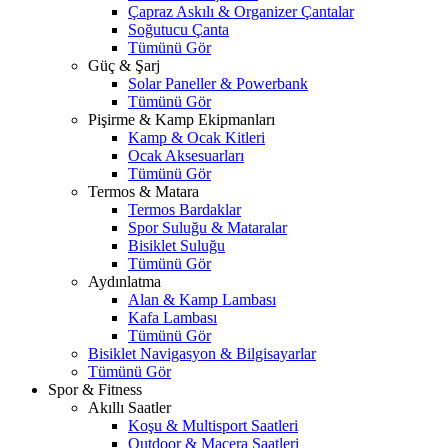
Çapraz Askılı & Organizer Çantalar
Soğutucu Çanta
Tümünü Gör
Güç & Şarj
Solar Paneller & Powerbank
Tümünü Gör
Pişirme & Kamp Ekipmanları
Kamp & Ocak Kitleri
Ocak Aksesuarları
Tümünü Gör
Termos & Matara
Termos Bardaklar
Spor Suluğu & Mataralar
Bisiklet Suluğu
Tümünü Gör
Aydınlatma
Alan & Kamp Lambası
Kafa Lambası
Tümünü Gör
Bisiklet Navigasyon & Bilgisayarlar
Tümünü Gör
Spor & Fitness
Akıllı Saatler
Koşu & Multisport Saatleri
Outdoor & Macera Saatleri