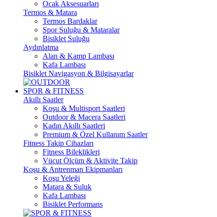
Ocak Aksesuarları
Termos & Matara
Termos Bardaklar
Spor Suluğu & Mataralar
Bisiklet Suluğu
Aydınlatma
Alan & Kamp Lambası
Kafa Lambası
Bisiklet Navigasyon & Bilgisayarlar
SPOR & FITNESS
Akıllı Saatler
Koşu & Multisport Saatleri
Outdoor & Macera Saatleri
Kadın Akıllı Saatleri
Premium & Özel Kullanım Saatler
Fitness Takip Cihazları
Fitness Bileklikleri
Vücut Ölçüm & Aktivite Takip
Koşu & Antrenman Ekipmanları
Koşu Yeleği
Matara & Suluk
Kafa Lambası
Bisiklet Performans