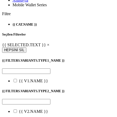
Anasayfa
Mobile Wallet Series
Filtre
{{ CAT.NAME }}
Seçilen Filtreler
{{ SELECTED.TEXT }} ×
HEPSİNİ SİL
{{ FILTERS.VARIANTS.TYPE1_NAME }}
{{ V1.NAME }}
{{ FILTERS.VARIANTS.TYPE2_NAME }}
{{ V2.NAME }}