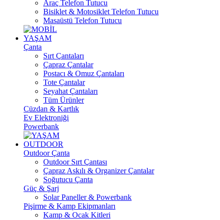
Araç Telefon Tutucu
Bisiklet & Motosiklet Telefon Tutucu
Masaüstü Telefon Tutucu
YAŞAM
Çanta
Sırt Çantaları
Çapraz Çantalar
Postacı & Omuz Çantaları
Tote Çantalar
Seyahat Çantaları
Tüm Ürünler
Cüzdan & Kartlık
Ev Elektroniği
Powerbank
OUTDOOR
Outdoor Çanta
Outdoor Sırt Çantası
Çapraz Askılı & Organizer Çantalar
Soğutucu Çanta
Güç & Şarj
Solar Paneller & Powerbank
Pişirme & Kamp Ekipmanları
Kamp & Ocak Kitleri