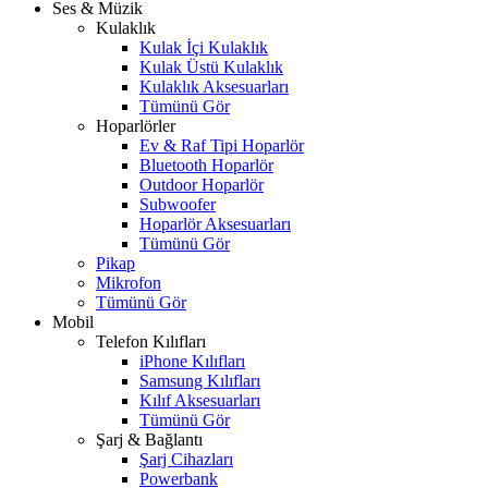
Ses & Müzik
Kulaklık
Kulak İçi Kulaklık
Kulak Üstü Kulaklık
Kulaklık Aksesuarları
Tümünü Gör
Hoparlörler
Ev & Raf Tipi Hoparlör
Bluetooth Hoparlör
Outdoor Hoparlör
Subwoofer
Hoparlör Aksesuarları
Tümünü Gör
Pikap
Mikrofon
Tümünü Gör
Mobil
Telefon Kılıfları
iPhone Kılıfları
Samsung Kılıfları
Kılıf Aksesuarları
Tümünü Gör
Şarj & Bağlantı
Şarj Cihazları
Powerbank