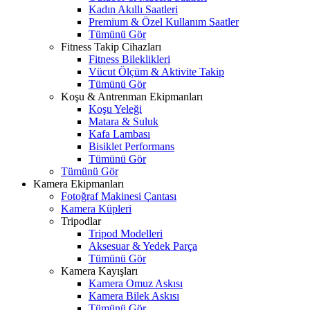
Kadın Akıllı Saatleri
Premium & Özel Kullanım Saatler
Tümünü Gör
Fitness Takip Cihazları
Fitness Bileklikleri
Vücut Ölçüm & Aktivite Takip
Tümünü Gör
Koşu & Antrenman Ekipmanları
Koşu Yeleği
Matara & Suluk
Kafa Lambası
Bisiklet Performans
Tümünü Gör
Tümünü Gör
Kamera Ekipmanları
Fotoğraf Makinesi Çantası
Kamera Küpleri
Tripodlar
Tripod Modelleri
Aksesuar & Yedek Parça
Tümünü Gör
Kamera Kayışları
Kamera Omuz Askısı
Kamera Bilek Askısı
Tümünü Gör