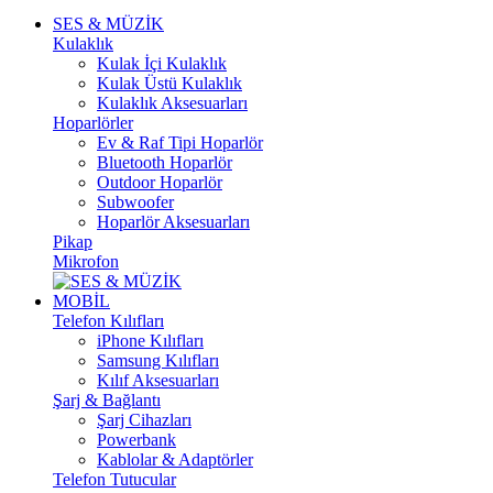
SES & MÜZİK
Kulaklık
Kulak İçi Kulaklık
Kulak Üstü Kulaklık
Kulaklık Aksesuarları
Hoparlörler
Ev & Raf Tipi Hoparlör
Bluetooth Hoparlör
Outdoor Hoparlör
Subwoofer
Hoparlör Aksesuarları
Pikap
Mikrofon
MOBİL
Telefon Kılıfları
iPhone Kılıfları
Samsung Kılıfları
Kılıf Aksesuarları
Şarj & Bağlantı
Şarj Cihazları
Powerbank
Kablolar & Adaptörler
Telefon Tutucular