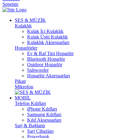
Sepetim
SES & MÜZİK
Kulaklık
Kulak İçi Kulaklık
Kulak Üstü Kulaklık
Kulaklık Aksesuarları
Hoparlörler
Ev & Raf Tipi Hoparlör
Bluetooth Hoparlör
Outdoor Hoparlör
Subwoofer
Hoparlör Aksesuarları
Pikap
Mikrofon
MOBİL
Telefon Kılıfları
iPhone Kılıfları
Samsung Kılıfları
Kılıf Aksesuarları
Şarj & Bağlantı
Şarj Cihazları
Powerbank