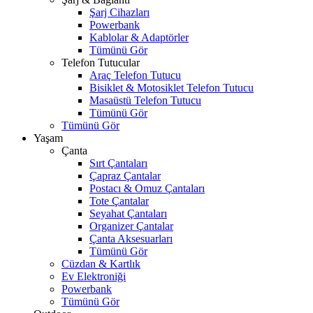
Şarj Cihazları
Powerbank
Kablolar & Adaptörler
Tümünü Gör
Telefon Tutucular
Araç Telefon Tutucu
Bisiklet & Motosiklet Telefon Tutucu
Masaüstü Telefon Tutucu
Tümünü Gör
Tümünü Gör
Yaşam
Çanta
Sırt Çantaları
Çapraz Çantalar
Postacı & Omuz Çantaları
Tote Çantalar
Seyahat Çantaları
Organizer Çantalar
Çanta Aksesuarları
Tümünü Gör
Cüzdan & Kartlık
Ev Elektroniği
Powerbank
Tümünü Gör