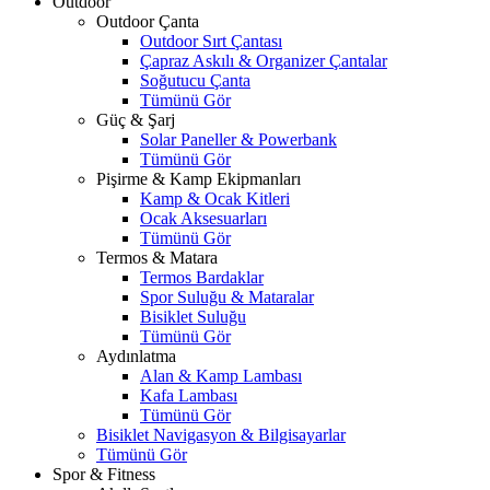
Outdoor
Outdoor Çanta
Outdoor Sırt Çantası
Çapraz Askılı & Organizer Çantalar
Soğutucu Çanta
Tümünü Gör
Güç & Şarj
Solar Paneller & Powerbank
Tümünü Gör
Pişirme & Kamp Ekipmanları
Kamp & Ocak Kitleri
Ocak Aksesuarları
Tümünü Gör
Termos & Matara
Termos Bardaklar
Spor Suluğu & Mataralar
Bisiklet Suluğu
Tümünü Gör
Aydınlatma
Alan & Kamp Lambası
Kafa Lambası
Tümünü Gör
Bisiklet Navigasyon & Bilgisayarlar
Tümünü Gör
Spor & Fitness