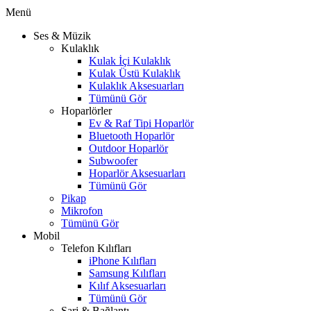
Menü
Ses & Müzik
Kulaklık
Kulak İçi Kulaklık
Kulak Üstü Kulaklık
Kulaklık Aksesuarları
Tümünü Gör
Hoparlörler
Ev & Raf Tipi Hoparlör
Bluetooth Hoparlör
Outdoor Hoparlör
Subwoofer
Hoparlör Aksesuarları
Tümünü Gör
Pikap
Mikrofon
Tümünü Gör
Mobil
Telefon Kılıfları
iPhone Kılıfları
Samsung Kılıfları
Kılıf Aksesuarları
Tümünü Gör
Şarj & Bağlantı