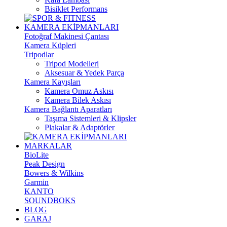
Bisiklet Performans
KAMERA EKİPMANLARI
Fotoğraf Makinesi Çantası
Kamera Küpleri
Tripodlar
Tripod Modelleri
Aksesuar & Yedek Parça
Kamera Kayışları
Kamera Omuz Askısı
Kamera Bilek Askısı
Kamera Bağlantı Aparatları
Taşıma Sistemleri & Klipsler
Plakalar & Adaptörler
MARKALAR
BioLite
Peak Design
Bowers & Wilkins
Garmin
KANTO
SOUNDBOKS
BLOG
GARAJ