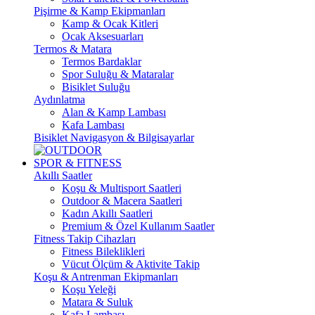
Pişirme & Kamp Ekipmanları
Kamp & Ocak Kitleri
Ocak Aksesuarları
Termos & Matara
Termos Bardaklar
Spor Suluğu & Mataralar
Bisiklet Suluğu
Aydınlatma
Alan & Kamp Lambası
Kafa Lambası
Bisiklet Navigasyon & Bilgisayarlar
SPOR & FITNESS
Akıllı Saatler
Koşu & Multisport Saatleri
Outdoor & Macera Saatleri
Kadın Akıllı Saatleri
Premium & Özel Kullanım Saatler
Fitness Takip Cihazları
Fitness Bileklikleri
Vücut Ölçüm & Aktivite Takip
Koşu & Antrenman Ekipmanları
Koşu Yeleği
Matara & Suluk
Kafa Lambası