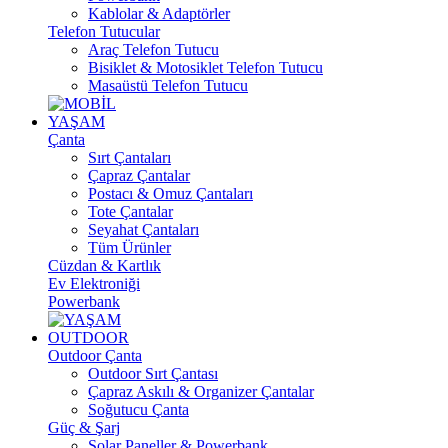
Kablolar & Adaptörler
Telefon Tutucular
Araç Telefon Tutucu
Bisiklet & Motosiklet Telefon Tutucu
Masaüstü Telefon Tutucu
YAŞAM
Çanta
Sırt Çantaları
Çapraz Çantalar
Postacı & Omuz Çantaları
Tote Çantalar
Seyahat Çantaları
Tüm Ürünler
Cüzdan & Kartlık
Ev Elektroniği
Powerbank
OUTDOOR
Outdoor Çanta
Outdoor Sırt Çantası
Çapraz Askılı & Organizer Çantalar
Soğutucu Çanta
Güç & Şarj
Solar Paneller & Powerbank