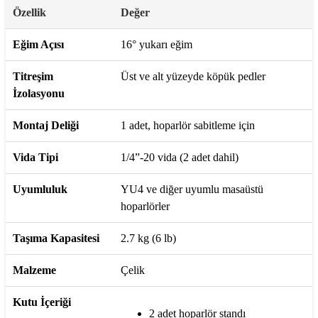
Özellik
Değer
Eğim Açısı
16° yukarı eğim
Titreşim
Üst ve alt yüzeyde köpük pedler
İzolasyonu
Montaj Deliği
1 adet, hoparlör sabitleme için
Vida Tipi
1/4”-20 vida (2 adet dahil)
Uyumluluk
YU4 ve diğer uyumlu masaüstü
hoparlörler
Taşıma Kapasitesi
2.7 kg (6 lb)
Malzeme
Çelik
Kutu İçeriği
2 adet hoparlör standı