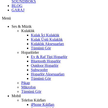
SOUNDBOKS
BLOG
GARAJ
Menü
Ses & Müzik
Kulaklık
Kulak İçi Kulaklık
Kulak Üstü Kulaklık
Kulaklık Aksesuarları
Tümünü Gör
Hoparlörler
Ev & Raf Tipi Hoparlör
Bluetooth Hoparlör
Outdoor Hoparlör
Subwoofer
Hoparlör Aksesuarları
Tümünü Gör
Pikap
Mikrofon
Tümünü Gör
Mobil
Telefon Kılıfları
iPhone Kılıfları