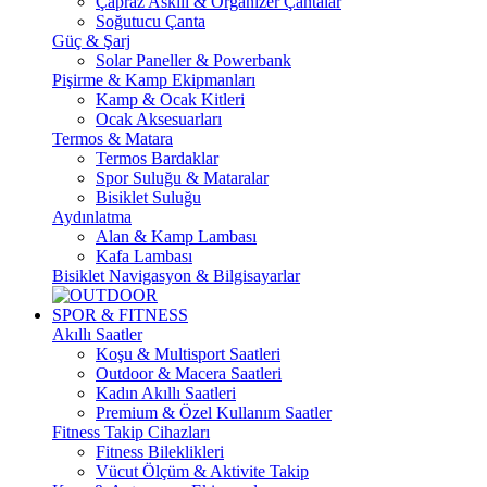
Çapraz Askılı & Organizer Çantalar
Soğutucu Çanta
Güç & Şarj
Solar Paneller & Powerbank
Pişirme & Kamp Ekipmanları
Kamp & Ocak Kitleri
Ocak Aksesuarları
Termos & Matara
Termos Bardaklar
Spor Suluğu & Mataralar
Bisiklet Suluğu
Aydınlatma
Alan & Kamp Lambası
Kafa Lambası
Bisiklet Navigasyon & Bilgisayarlar
SPOR & FITNESS
Akıllı Saatler
Koşu & Multisport Saatleri
Outdoor & Macera Saatleri
Kadın Akıllı Saatleri
Premium & Özel Kullanım Saatler
Fitness Takip Cihazları
Fitness Bileklikleri
Vücut Ölçüm & Aktivite Takip