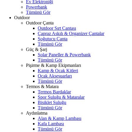
Ev Elektroniği
Powerbank
Tümünü Gör
Outdoor
Outdoor Çanta
Outdoor Sırt Çantası
Çapraz Askılı & Organizer Çantalar
Soğutucu Çanta
Tümünü Gör
Güç & Şarj
Solar Paneller & Powerbank
Tümünü Gör
Pişirme & Kamp Ekipmanları
Kamp & Ocak Kitleri
Ocak Aksesuarları
Tümünü Gör
Termos & Matara
Termos Bardaklar
Spor Suluğu & Mataralar
Bisiklet Suluğu
Tümünü Gör
Aydınlatma
Alan & Kamp Lambası
Kafa Lambası
Tümünü Gör