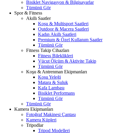
Bisiklet Navigasyon & Bilgisayarlar
Tümünü Gör
Spor & Fitness
Akıllı Saatler
Koşu & Multisport Saatleri
Outdoor & Macera Saatleri
Kadın Akıllı Saatleri
Premium & Özel Kullanım Saatler
Tümünü Gör
Fitness Takip Cihazları
Fitness Bileklikleri
Vücut Ölçüm & Aktivite Takip
Tümünü Gör
Koşu & Antrenman Ekipmanları
Koşu Yeleği
Matara & Suluk
Kafa Lambası
Bisiklet Performans
Tümünü Gör
Tümünü Gör
Kamera Ekipmanları
Fotoğraf Makinesi Çantası
Kamera Küpleri
Tripodlar
Tripod Modelleri