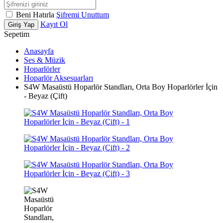
Beni Hatırla
Şifremi Unuttum
Kayıt Ol
Giriş Yap
Sepetim
Anasayfa
Ses & Müzik
Hoparlörler
Hoparlör Aksesuarları
S4W Masaüstü Hoparlör Standları, Orta Boy Hoparlörler İçin
- Beyaz (Çift)