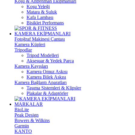
Koşu & Antrenman Ekipmanları
Koşu Yeleği
Matara & Suluk
Kafa Lambası
Bisiklet Performans
KAMERA EKİPMANLARI
Fotoğraf Makinesi Çantası
Kamera Küpleri
Tripodlar
Tripod Modelleri
Aksesuar & Yedek Parça
Kamera Kayışları
Kamera Omuz Askısı
Kamera Bilek Askısı
Kamera Bağlantı Aparatları
Taşıma Sistemleri & Klipsler
Plakalar & Adaptörler
MARKALAR
BioLite
Peak Design
Bowers & Wilkins
Garmin
KANTO