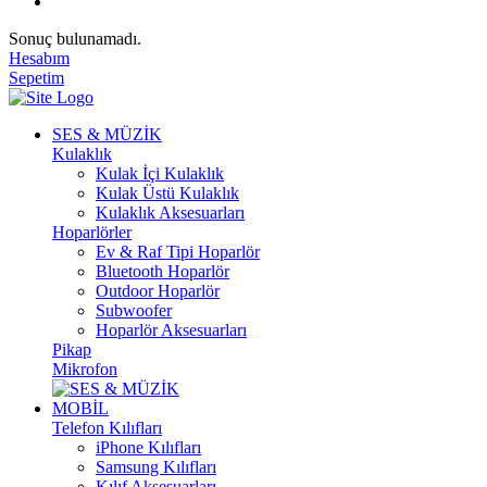
Sonuç bulunamadı.
Hesabım
Sepetim
SES & MÜZİK
Kulaklık
Kulak İçi Kulaklık
Kulak Üstü Kulaklık
Kulaklık Aksesuarları
Hoparlörler
Ev & Raf Tipi Hoparlör
Bluetooth Hoparlör
Outdoor Hoparlör
Subwoofer
Hoparlör Aksesuarları
Pikap
Mikrofon
MOBİL
Telefon Kılıfları
iPhone Kılıfları
Samsung Kılıfları
Kılıf Aksesuarları