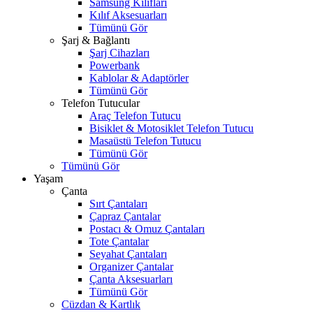
Samsung Kılıfları
Kılıf Aksesuarları
Tümünü Gör
Şarj & Bağlantı
Şarj Cihazları
Powerbank
Kablolar & Adaptörler
Tümünü Gör
Telefon Tutucular
Araç Telefon Tutucu
Bisiklet & Motosiklet Telefon Tutucu
Masaüstü Telefon Tutucu
Tümünü Gör
Tümünü Gör
Yaşam
Çanta
Sırt Çantaları
Çapraz Çantalar
Postacı & Omuz Çantaları
Tote Çantalar
Seyahat Çantaları
Organizer Çantalar
Çanta Aksesuarları
Tümünü Gör
Cüzdan & Kartlık