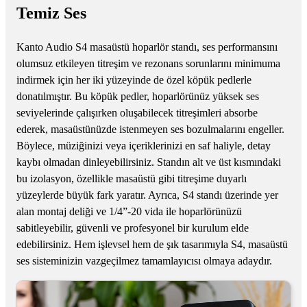
Temiz Ses
Kanto Audio S4 masaüstü hoparlör standı, ses performansını
olumsuz etkileyen titreşim ve rezonans sorunlarını minimuma
indirmek için her iki yüzeyinde de özel köpük pedlerle
donatılmıştır. Bu köpük pedler, hoparlörünüz yüksek ses
seviyelerinde çalışırken oluşabilecek titreşimleri absorbe
ederek, masaüstünüzde istenmeyen ses bozulmalarını engeller.
Böylece, müziğinizi veya içeriklerinizi en saf haliyle, detay
kaybı olmadan dinleyebilirsiniz. Standın alt ve üst kısmındaki
bu izolasyon, özellikle masaüstü gibi titreşime duyarlı
yüzeylerde büyük fark yaratır. Ayrıca, S4 standı üzerinde yer
alan montaj deliği ve 1/4”-20 vida ile hoparlörünüzü
sabitleyebilir, güvenli ve profesyonel bir kurulum elde
edebilirsiniz. Hem işlevsel hem de şık tasarımıyla S4, masaüstü
ses sisteminizin vazgeçilmez tamamlayıcısı olmaya adaydır.