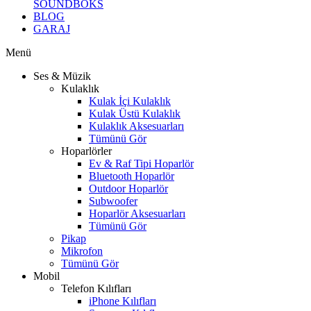
SOUNDBOKS
BLOG
GARAJ
Menü
Ses & Müzik
Kulaklık
Kulak İçi Kulaklık
Kulak Üstü Kulaklık
Kulaklık Aksesuarları
Tümünü Gör
Hoparlörler
Ev & Raf Tipi Hoparlör
Bluetooth Hoparlör
Outdoor Hoparlör
Subwoofer
Hoparlör Aksesuarları
Tümünü Gör
Pikap
Mikrofon
Tümünü Gör
Mobil
Telefon Kılıfları
iPhone Kılıfları