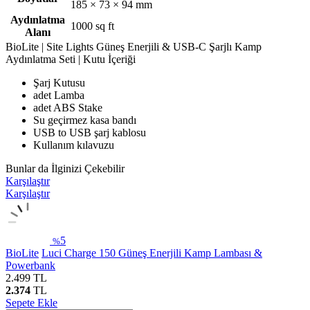
185 × 73 × 94 mm
Aydınlatma
1000 sq ft
Alanı
BioLite | Site Lights Güneş Enerjili & USB-C Şarjlı Kamp
Aydınlatma Seti | Kutu İçeriği
Şarj Kutusu
adet Lamba
adet ABS Stake
Su geçirmez kasa bandı
USB to USB şarj kablosu
Kullanım kılavuzu
Bunlar da İlginizi Çekebilir
Karşılaştır
Karşılaştır
5
%
BioLite
Luci Charge 150 Güneş Enerjili Kamp Lambası &
Powerbank
2.499
TL
2.374
TL
Sepete Ekle