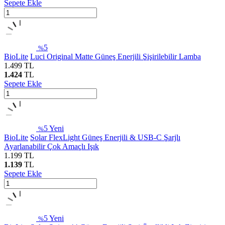
Sepete Ekle
5
%
BioLite
Luci Original Matte Güneş Enerjili Şişirilebilir Lamba
1.499
TL
1.424
TL
Sepete Ekle
5
Yeni
%
BioLite
Solar FlexLight Güneş Enerjili & USB-C Şarjlı
Ayarlanabilir Çok Amaçlı Işık
1.199
TL
1.139
TL
Sepete Ekle
5
Yeni
%