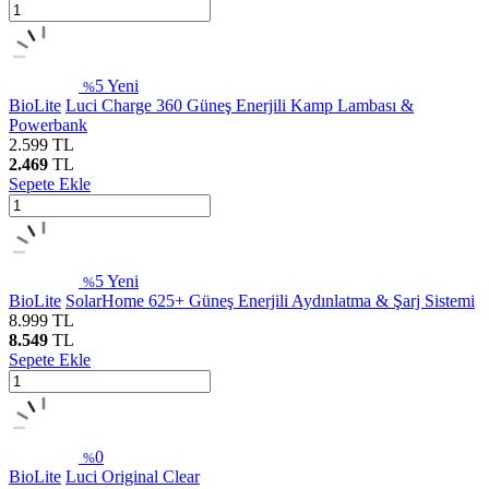
5
Yeni
%
BioLite
Luci Charge 360 Güneş Enerjili Kamp Lambası &
Powerbank
2.599
TL
2.469
TL
Sepete Ekle
5
Yeni
%
BioLite
SolarHome 625+ Güneş Enerjili Aydınlatma & Şarj Sistemi
8.999
TL
8.549
TL
Sepete Ekle
0
%
BioLite
Luci Original Clear