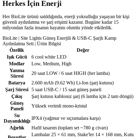
Herkes İçin Enerji
Her BioLite ürünü satıldığında, enerji yoksulluğu yaşayan bir kişi
güvenli aydınlatma ve şarj erişimi kazanır. Bugüne kadar 15
milyondan fazla insanın hayatını olumlu yönde etkiledik.
BioLite | Site Lights Güneş Enerjili & USB-C Şarjlı Kamp
Aydınlatma Seti | Ürün Bilgisi
Özellik
Değer
Işık Gücü
6 cool white LED
Modlar
Low, Medium, High
Yanma
20 saat LOW / 6 saat HIGH (her lamba)
Süresi
Batarya
2.600 mAh (9.62 Wh) Li-Ion (şarj kutusu)
Şarj Süresi
5 saat USB-C / 15 saat güneş paneli
Çıkış
Şarj kutusu kablosuz şarj (6 lamba için 2 tam döngü)
Güneş
Yüksek verimli mono-kristal
Paneli
Su
IPX4 (yağmur ve sıçramalara karşı)
Dayanıklılığı
Ağırlık
Hafif tasarım (toplam set ~780 g civarı)
Lambalar 25 × 61 mm, Stake'ler 14 × 168 mm, Kutu
Boyutlar