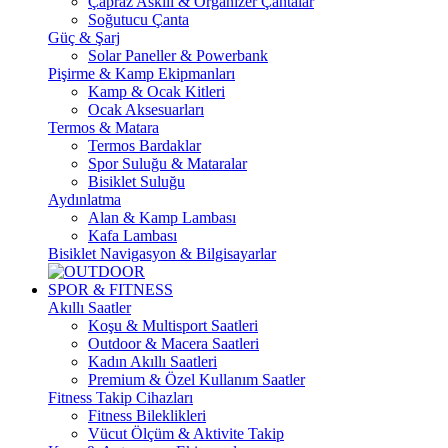
Çapraz Askılı & Organizer Çantalar
Soğutucu Çanta
Güç & Şarj
Solar Paneller & Powerbank
Pişirme & Kamp Ekipmanları
Kamp & Ocak Kitleri
Ocak Aksesuarları
Termos & Matara
Termos Bardaklar
Spor Suluğu & Mataralar
Bisiklet Suluğu
Aydınlatma
Alan & Kamp Lambası
Kafa Lambası
Bisiklet Navigasyon & Bilgisayarlar
SPOR & FITNESS
Akıllı Saatler
Koşu & Multisport Saatleri
Outdoor & Macera Saatleri
Kadın Akıllı Saatleri
Premium & Özel Kullanım Saatler
Fitness Takip Cihazları
Fitness Bileklikleri
Vücut Ölçüm & Aktivite Takip