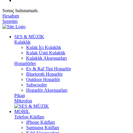
Sonuç bulunamadı.
Hesabım
Sepetim
SES & MÜZİK
Kulaklık
Kulak İçi Kulaklık
Kulak Üstü Kulaklık
Kulaklık Aksesuarları
Hoparlörler
Ev & Raf Tipi Hoparlör
Bluetooth Hoparlör
Outdoor Hoparlör
Subwoofer
Hoparlör Aksesuarları
Pikap
Mikrofon
MOBİL
Telefon Kılıfları
iPhone Kılıfları
Samsung Kılıfları
Kılıf Aksesuarları