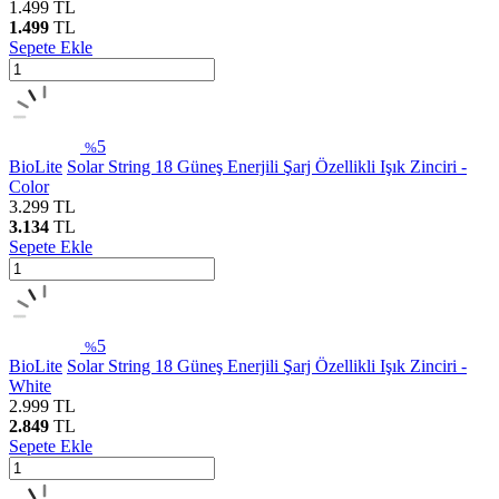
1.499
TL
1.499
TL
Sepete Ekle
5
%
BioLite
Solar String 18 Güneş Enerjili Şarj Özellikli Işık Zinciri -
Color
3.299
TL
3.134
TL
Sepete Ekle
5
%
BioLite
Solar String 18 Güneş Enerjili Şarj Özellikli Işık Zinciri -
White
2.999
TL
2.849
TL
Sepete Ekle