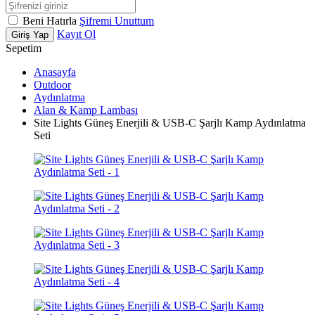
Beni Hatırla
Şifremi Unuttum
Kayıt Ol
Giriş Yap
Sepetim
Anasayfa
Outdoor
Aydınlatma
Alan & Kamp Lambası
Site Lights Güneş Enerjili & USB-C Şarjlı Kamp Aydınlatma
Seti