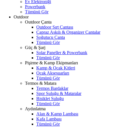
Ev Elektroniği
Powerbank
Tümünü Gör
Outdoor
Outdoor Çanta
Outdoor Sırt Çantası
Çapraz Askılı & Organizer Çantalar
Soğutucu Çanta
Tümünü Gör
Güç & Şarj
Solar Paneller & Powerbank
Tümünü Gör
Pişirme & Kamp Ekipmanları
Kamp & Ocak Kitleri
Ocak Aksesuarları
Tümünü Gör
Termos & Matara
Termos Bardaklar
Spor Suluğu & Mataralar
Bisiklet Suluğu
Tümünü Gör
Aydınlatma
Alan & Kamp Lambası
Kafa Lambası
Tümünü Gör