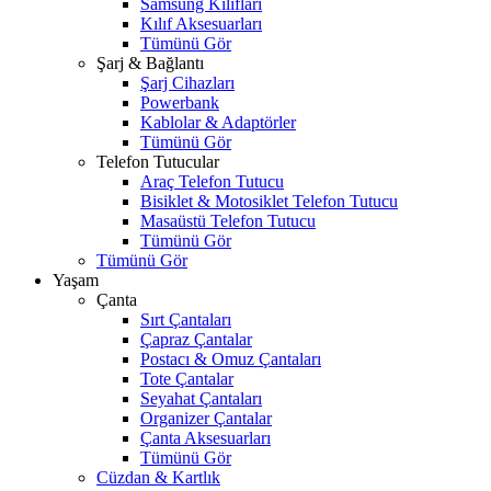
Samsung Kılıfları
Kılıf Aksesuarları
Tümünü Gör
Şarj & Bağlantı
Şarj Cihazları
Powerbank
Kablolar & Adaptörler
Tümünü Gör
Telefon Tutucular
Araç Telefon Tutucu
Bisiklet & Motosiklet Telefon Tutucu
Masaüstü Telefon Tutucu
Tümünü Gör
Tümünü Gör
Yaşam
Çanta
Sırt Çantaları
Çapraz Çantalar
Postacı & Omuz Çantaları
Tote Çantalar
Seyahat Çantaları
Organizer Çantalar
Çanta Aksesuarları
Tümünü Gör
Cüzdan & Kartlık