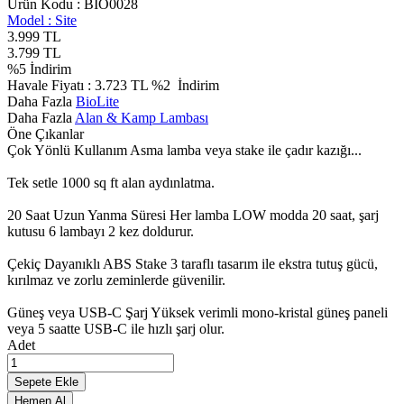
Ürün Kodu :
BIO0028
Model :
Site
3.999
TL
3.799
TL
%
5
İndirim
Havale Fiyatı :
3.723
TL
%2
İndirim
Daha Fazla
BioLite
Daha Fazla
Alan & Kamp Lambası
Öne Çıkanlar
Çok Yönlü Kullanım Asma lamba veya stake ile çadır kazığı...
Tek setle 1000 sq ft alan aydınlatma.
20 Saat Uzun Yanma Süresi Her lamba LOW modda 20 saat, şarj
kutusu 6 lambayı 2 kez doldurur.
Çekiç Dayanıklı ABS Stake 3 taraflı tasarım ile ekstra tutuş gücü,
kırılmaz ve zorlu zeminlerde güvenilir.
Güneş veya USB-C Şarj Yüksek verimli mono-kristal güneş paneli
veya 5 saatte USB-C ile hızlı şarj olur.
Adet
Sepete Ekle
Hemen Al