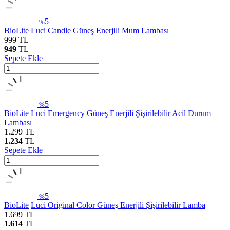
5
%
BioLite
Luci Candle Güneş Enerjili Mum Lambası
999
TL
949
TL
Sepete Ekle
5
%
BioLite
Luci Emergency Güneş Enerjili Şişirilebilir Acil Durum
Lambası
1.299
TL
1.234
TL
Sepete Ekle
5
%
BioLite
Luci Original Color Güneş Enerjili Şişirilebilir Lamba
1.699
TL
1.614
TL