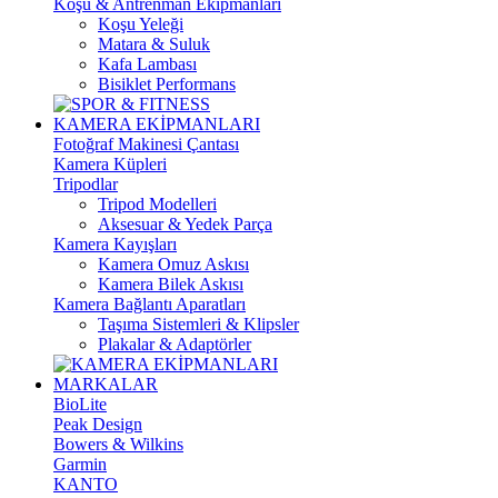
Koşu & Antrenman Ekipmanları
Koşu Yeleği
Matara & Suluk
Kafa Lambası
Bisiklet Performans
KAMERA EKİPMANLARI
Fotoğraf Makinesi Çantası
Kamera Küpleri
Tripodlar
Tripod Modelleri
Aksesuar & Yedek Parça
Kamera Kayışları
Kamera Omuz Askısı
Kamera Bilek Askısı
Kamera Bağlantı Aparatları
Taşıma Sistemleri & Klipsler
Plakalar & Adaptörler
MARKALAR
BioLite
Peak Design
Bowers & Wilkins
Garmin
KANTO