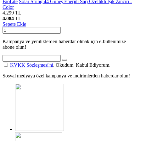
BioLite
Solar String 44 Güneş Enerjili Şarj Özellikli Işık Zinciri -
Color
4.299
TL
4.084
TL
Sepete Ekle
Kampanya ve yeniliklerden haberdar olmak için e-bültenimize
abone olun!
KVKK Sözleşmesi'ni
, Okudum, Kabul Ediyorum.
Sosyal medyaya özel kampanya ve indirimlerden haberdar olun!