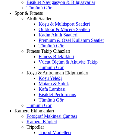
Bisiklet Navigasyon & Bilgisayarlar
Tümünü Gör
Spor & Fitness
Akıllı Saatler
Koşu & Multisport Saatleri
Outdoor & Macera Saatleri
Kadın Akıllı Saatleri
Premium & Özel Kullanım Saatler
Tümünü Gör
Fitness Takip Cihazları
Fitness Bileklikleri
Vücut Ölçüm & Aktivite Takip
Tümünü Gör
Koşu & Antrenman Ekipmanları
Koşu Yeleği
Matara & Suluk
Kafa Lambası
Bisiklet Performans
Tümünü Gör
Tümünü Gör
Kamera Ekipmanları
Fotoğraf Makinesi Çantası
Kamera Küpleri
Tripodlar
Tripod Modelleri