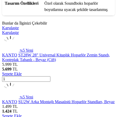
Tasarım Özellikleri
Özel olarak Soundboks hoparlör
boyutlarına uyacak şekilde tasarlanmış
Bunlar da İlginizi Çekebilir
Karşılaştır
Karşılaştır
5
Yeni
%
KANTO
ST28W 28" Universal Kitaplık Hoparlör Zemin Standı,
Kontrplak Tabanlı - Beyaz (Çift)
5.999
TL
5.699
TL
Sepete Ekle
5
Yeni
%
KANTO
SU2W Arka Montajlı Masaüstü Hoparlör Standları, Beyaz
1.499
TL
1.424
TL
Sepete Ekle