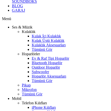
SOUNDBOKS
BLOG
GARAJ
Menü
Ses & Müzik
Kulaklık
Kulak İçi Kulaklık
Kulak Üstü Kulaklık
Kulaklık Aksesuarları
Tümünü Gör
Hoparlörler
Ev & Raf Tipi Hoparlör
Bluetooth Hoparlör
Outdoor Hoparlör
Subwoofer
Hoparlör Aksesuarları
Tümünü Gör
Pikap
Mikrofon
Tümünü Gör
Mobil
Telefon Kılıfları
iPhone Kılıfları