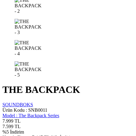
THE BACKPACK
SOUNDBOKS
Ürün Kodu :
SNB0011
Model :
The Backpack Series
7.999
TL
7.599
TL
%
5
İndirim