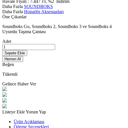
Havale Fiyatı :
7.447
TL
%2
İndirim
Daha Fazla
SOUNDBOKS
Daha Fazla
Hoparlör Aksesuarları
Öne Çıkanlar
Soundboks Go, Soundboks 2, Soundboks 3 ve Soundboks 4
Uyumlu Taşıma Çantası
Adet
Sepete Ekle
Hemen Al
Beğen
Tükendi
Gelince Haber Ver
Listeye Ekle
Yorum Yap
Ürün Açıklaması
Ödeme Seçenekleri