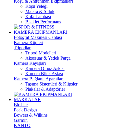
Koşu & Antrenman Ekipmanları
Koşu Yeleği
Matara & Suluk
Kafa Lambası
Bisiklet Performans
KAMERA EKİPMANLARI
Fotoğraf Makinesi Çantası
Kamera Küpleri
Tripodlar
Tripod Modelleri
Aksesuar & Yedek Parça
Kamera Kayışları
Kamera Omuz Askısı
Kamera Bilek Askısı
Kamera Bağlantı Aparatları
Taşıma Sistemleri & Klipsler
Plakalar & Adaptörler
MARKALAR
BioLite
Peak Design
Bowers & Wilkins
Garmin
KANTO