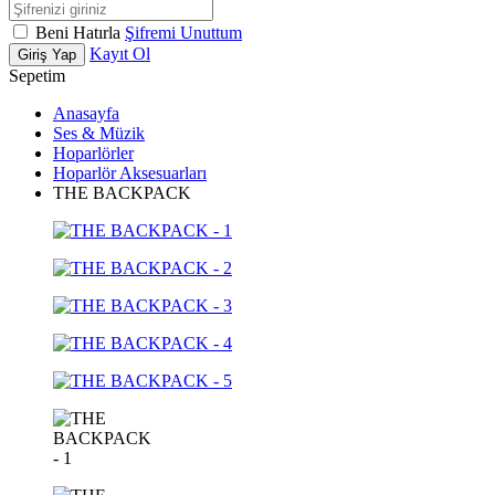
Beni Hatırla
Şifremi Unuttum
Kayıt Ol
Giriş Yap
Sepetim
Anasayfa
Ses & Müzik
Hoparlörler
Hoparlör Aksesuarları
THE BACKPACK