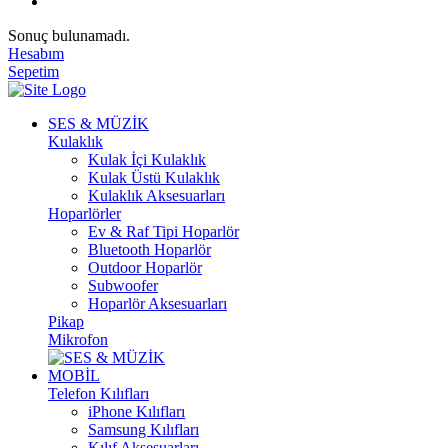
Sonuç bulunamadı.
Hesabım
Sepetim
SES & MÜZİK
Kulaklık
Kulak İçi Kulaklık
Kulak Üstü Kulaklık
Kulaklık Aksesuarları
Hoparlörler
Ev & Raf Tipi Hoparlör
Bluetooth Hoparlör
Outdoor Hoparlör
Subwoofer
Hoparlör Aksesuarları
Pikap
Mikrofon
MOBİL
Telefon Kılıfları
iPhone Kılıfları
Samsung Kılıfları
Kılıf Aksesuarları