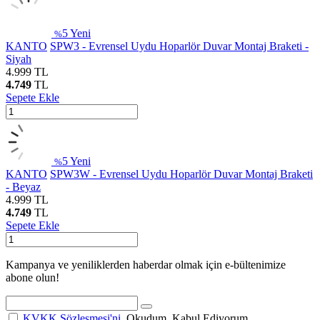
5
Yeni
%
KANTO
SPW3 - Evrensel Uydu Hoparlör Duvar Montaj Braketi -
Siyah
4.999
TL
4.749
TL
Sepete Ekle
5
Yeni
%
KANTO
SPW3W - Evrensel Uydu Hoparlör Duvar Montaj Braketi
- Beyaz
4.999
TL
4.749
TL
Sepete Ekle
Kampanya ve yeniliklerden haberdar olmak için e-bültenimize
abone olun!
KVKK Sözleşmesi'ni
, Okudum, Kabul Ediyorum.