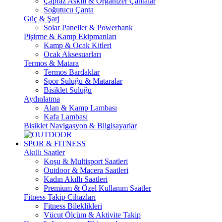
Çapraz Askılı & Organizer Çantalar
Soğutucu Çanta
Güç & Şarj
Solar Paneller & Powerbank
Pişirme & Kamp Ekipmanları
Kamp & Ocak Kitleri
Ocak Aksesuarları
Termos & Matara
Termos Bardaklar
Spor Suluğu & Mataralar
Bisiklet Suluğu
Aydınlatma
Alan & Kamp Lambası
Kafa Lambası
Bisiklet Navigasyon & Bilgisayarlar
SPOR & FITNESS
Akıllı Saatler
Koşu & Multisport Saatleri
Outdoor & Macera Saatleri
Kadın Akıllı Saatleri
Premium & Özel Kullanım Saatler
Fitness Takip Cihazları
Fitness Bileklikleri
Vücut Ölçüm & Aktivite Takip