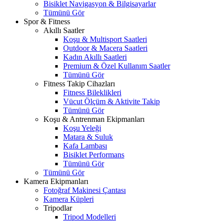
Bisiklet Navigasyon & Bilgisayarlar
Tümünü Gör
Spor & Fitness
Akıllı Saatler
Koşu & Multisport Saatleri
Outdoor & Macera Saatleri
Kadın Akıllı Saatleri
Premium & Özel Kullanım Saatler
Tümünü Gör
Fitness Takip Cihazları
Fitness Bileklikleri
Vücut Ölçüm & Aktivite Takip
Tümünü Gör
Koşu & Antrenman Ekipmanları
Koşu Yeleği
Matara & Suluk
Kafa Lambası
Bisiklet Performans
Tümünü Gör
Tümünü Gör
Kamera Ekipmanları
Fotoğraf Makinesi Çantası
Kamera Küpleri
Tripodlar
Tripod Modelleri