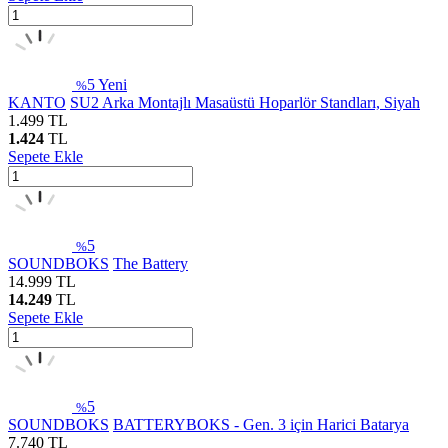
5
Yeni
%
KANTO
SU2 Arka Montajlı Masaüstü Hoparlör Standları, Siyah
1.499
TL
1.424
TL
Sepete Ekle
5
%
SOUNDBOKS
The Battery
14.999
TL
14.249
TL
Sepete Ekle
5
%
SOUNDBOKS
BATTERYBOKS - Gen. 3 için Harici Batarya
7.740
TL