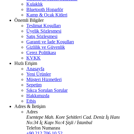
Kulaklık
Bluetooth Hoparlör
Kamp & Ocak Kitleri
Önemli Bilgiler
Teslimat Koşulları
Üyelik Sözleşmesi
Satış Sözleşmesi
Garanti ve İade Koşulları
Gizlilik ve Güvenlik
Çerez Politikası
KVKK
Hızlı Erişim
Anasayfa
Yeni Ürünler
Müşteri Hizmetleri
Sepetim
Sıkça Sorulan Sorular
Hakkımızda
Etbis
Adres & İletişim
Adres
Esentepe Mah. Kore Şehitleri Cad. Deniz İş Hanı
No:34 İç Kapı No:4 Şişli / İstanbul
Telefon Numarası
+90 212 706 10 52