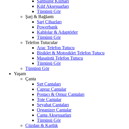
Samsung Kılıfları
Kılıf Aksesuarları
Tümünü Gör
Şarj & Bağlantı
Şarj Cihazları
Powerbank
Kablolar & Adaptörler
Tümünü Gör
Telefon Tutucular
Araç Telefon Tutucu
Bisiklet & Motosiklet Telefon Tutucu
Masaüstü Telefon Tutucu
Tümünü Gör
Tümünü Gör
Yaşam
Çanta
Sırt Çantaları
Çapraz Çantalar
Postacı & Omuz Çantaları
Tote Çantalar
Seyahat Çantaları
Organizer Çantalar
Çanta Aksesuarları
Tümünü Gör
Cüzdan & Kartlık