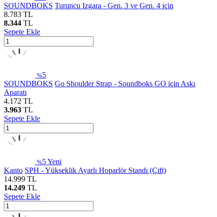
SOUNDBOKS
Turuncu Izgara - Gen. 3 ve Gen. 4 için
8.783
TL
8.344
TL
Sepete Ekle
5
%
SOUNDBOKS
Go Shoulder Strap - Soundboks GO için Askı
Aparatı
4.172
TL
3.963
TL
Sepete Ekle
5
Yeni
%
Kanto
SPH - Yükseklik Ayarlı Hoparlör Standı (Çift)
14.999
TL
14.249
TL
Sepete Ekle