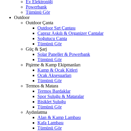
Ev Elektroniği
Powerbank
Tümünü Gör
Outdoor
Outdoor Çanta
Outdoor Sırt Çantası
Çapraz Askılı & Organizer Çantalar
Soğutucu Çanta
Tümünü Gör
Güç & Şarj
Solar Paneller & Powerbank
Tümünü Gör
Pişirme & Kamp Ekipmanları
Kamp & Ocak Kitleri
Ocak Aksesuarları
Tümünü Gör
Termos & Matara
Termos Bardaklar
Spor Suluğu & Mataralar
Bisiklet Suluğu
Tümünü Gör
Aydınlatma
Alan & Kamp Lambası
Kafa Lambası
Tümünü Gör