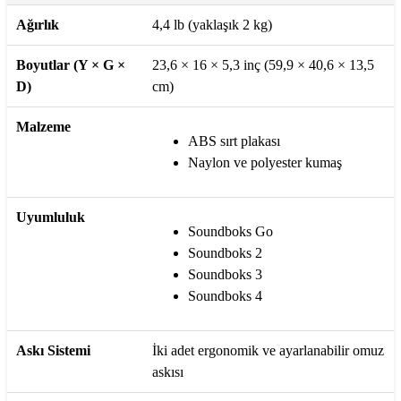
Ağırlık
4,4 lb (yaklaşık 2 kg)
Boyutlar (Y × G ×
23,6 × 16 × 5,3 inç (59,9 × 40,6 × 13,5
D)
cm)
Malzeme
ABS sırt plakası
Naylon ve polyester kumaş
Uyumluluk
Soundboks Go
Soundboks 2
Soundboks 3
Soundboks 4
Askı Sistemi
İki adet ergonomik ve ayarlanabilir omuz
askısı