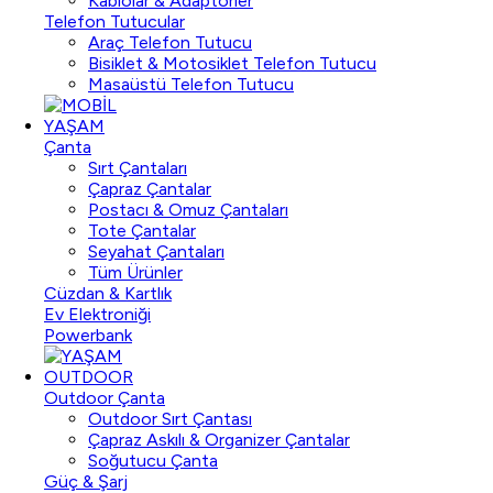
Kablolar & Adaptörler
Telefon Tutucular
Araç Telefon Tutucu
Bisiklet & Motosiklet Telefon Tutucu
Masaüstü Telefon Tutucu
YAŞAM
Çanta
Sırt Çantaları
Çapraz Çantalar
Postacı & Omuz Çantaları
Tote Çantalar
Seyahat Çantaları
Tüm Ürünler
Cüzdan & Kartlık
Ev Elektroniği
Powerbank
OUTDOOR
Outdoor Çanta
Outdoor Sırt Çantası
Çapraz Askılı & Organizer Çantalar
Soğutucu Çanta
Güç & Şarj