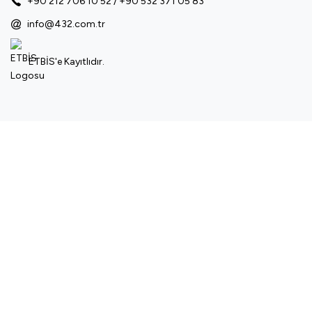
+90 212 706 10 52
/
+90 532 371 05 83
info@432.com.tr
ETBİS'e Kayıtlıdır.