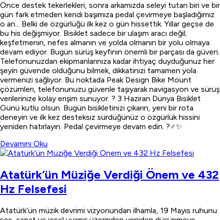
Önce destek tekerlekleri, sonra arkamızda seleyi tutan biri ve bir
gün fark etmeden kendi başımıza pedal çevirmeye başladığımız
o an... Belki de özgürlüğü ilk kez o gün hissettik. Yıllar geçse de
bu his değişmiyor. Bisiklet sadece bir ulaşım aracı değil;
keşfetmenin, nefes almanın ve yolda olmanın bir yolu olmaya
devam ediyor. Bugün sürüş keyfinin önemli bir parçası da güven.
Telefonunuzdan ekipmanlarınıza kadar ihtiyaç duyduğunuz her
şeyin güvende olduğunu bilmek, dikkatinizi tamamen yola
vermenizi sağlıyor. Bu noktada Peak Design Bike Mount
çözümleri, telefonunuzu güvenle taşıyarak navigasyon ve sürüş
verilerinize kolay erişim sunuyor. ? 3 Haziran Dünya Bisiklet
Günü kutlu olsun. Bugün bisikletinizi çıkarın, yeni bir rota
deneyin ve ilk kez desteksiz sürdüğünüz o özgürlük hissini
yeniden hatırlayın. Pedal çevirmeye devam edin. ?‍♂️✨
Devamını Oku
Atatürk’ün Müziğe Verdiği Önem ve 432
Hz Felsefesi
Atatürk’ün müzik devrimi vizyonundan ilhamla, 19 Mayıs ruhunu
ses, sanat ve içsel uyanış üzerinden yeniden düşünmeye