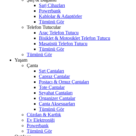
Şarj Cihazları
Powerbank
Kablolar & Adaptörler
Tümünü Gör
Telefon Tutucular
Araç Telefon Tutucu
Bisiklet & Motosiklet Telefon Tutucu
Masaüstü Telefon Tutucu
Tümünü Gör
Tümünü Gör
Yaşam
Çanta
Sırt Çantaları
Çapraz Çantalar
Postacı & Omuz Çantaları
Tote Çantalar
Seyahat Çantaları
Organizer Çantalar
Çanta Aksesuarları
Tümünü Gör
Cüzdan & Kartlık
Ev Elektroniği
Powerbank
Tümünü Gör