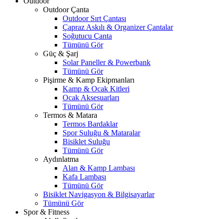
Outdoor
Outdoor Çanta
Outdoor Sırt Çantası
Çapraz Askılı & Organizer Çantalar
Soğutucu Çanta
Tümünü Gör
Güç & Şarj
Solar Paneller & Powerbank
Tümünü Gör
Pişirme & Kamp Ekipmanları
Kamp & Ocak Kitleri
Ocak Aksesuarları
Tümünü Gör
Termos & Matara
Termos Bardaklar
Spor Suluğu & Mataralar
Bisiklet Suluğu
Tümünü Gör
Aydınlatma
Alan & Kamp Lambası
Kafa Lambası
Tümünü Gör
Bisiklet Navigasyon & Bilgisayarlar
Tümünü Gör
Spor & Fitness