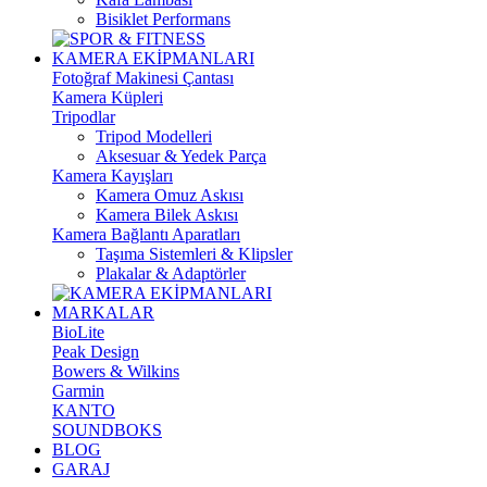
Bisiklet Performans
KAMERA EKİPMANLARI
Fotoğraf Makinesi Çantası
Kamera Küpleri
Tripodlar
Tripod Modelleri
Aksesuar & Yedek Parça
Kamera Kayışları
Kamera Omuz Askısı
Kamera Bilek Askısı
Kamera Bağlantı Aparatları
Taşıma Sistemleri & Klipsler
Plakalar & Adaptörler
MARKALAR
BioLite
Peak Design
Bowers & Wilkins
Garmin
KANTO
SOUNDBOKS
BLOG
GARAJ