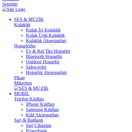
Sepetim
SES & MÜZİK
Kulaklık
Kulak İçi Kulaklık
Kulak Üstü Kulaklık
Kulaklık Aksesuarları
Hoparlörler
Ev & Raf Tipi Hoparlör
Bluetooth Hoparlör
Outdoor Hoparlör
Subwoofer
Hoparlör Aksesuarları
Pikap
Mikrofon
MOBİL
Telefon Kılıfları
iPhone Kılıfları
Samsung Kılıfları
Kılıf Aksesuarları
Şarj & Bağlantı
Şarj Cihazları
Powerbank