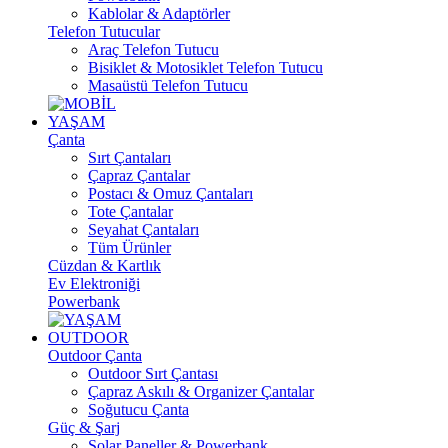
Kablolar & Adaptörler
Telefon Tutucular
Araç Telefon Tutucu
Bisiklet & Motosiklet Telefon Tutucu
Masaüstü Telefon Tutucu
YAŞAM
Çanta
Sırt Çantaları
Çapraz Çantalar
Postacı & Omuz Çantaları
Tote Çantalar
Seyahat Çantaları
Tüm Ürünler
Cüzdan & Kartlık
Ev Elektroniği
Powerbank
OUTDOOR
Outdoor Çanta
Outdoor Sırt Çantası
Çapraz Askılı & Organizer Çantalar
Soğutucu Çanta
Güç & Şarj
Solar Paneller & Powerbank