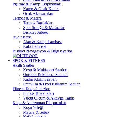
Pişirme & Kamp Ekipmanları
Kamp & Ocak Kitleri
Ocak Aksesuarları
Termos & Matara
Termos Bardaklar
Spor Suluğu & Mataralar
Bisiklet Suluğu
Aydınlatma
Alan & Kamp Lambası
Kafa Lambası
Bisiklet Navigasyon & Bilgisayarlar
SPOR & FITNESS
Akıllı Saatler
Koşu & Multisport Saatleri
Outdoor & Macera Saatleri
Kadın Akıllı Saatleri
Premium & Özel Kullanım Saatler
Fitness Takip Cihazları
Fitness Bileklikleri
Vücut Ölçüm & Aktivite Takip
Koşu & Antrenman Ekipmanları
Koşu Yeleği
Matara & Suluk
Kafa Lambası