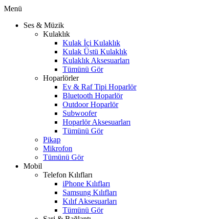
Menü
Ses & Müzik
Kulaklık
Kulak İçi Kulaklık
Kulak Üstü Kulaklık
Kulaklık Aksesuarları
Tümünü Gör
Hoparlörler
Ev & Raf Tipi Hoparlör
Bluetooth Hoparlör
Outdoor Hoparlör
Subwoofer
Hoparlör Aksesuarları
Tümünü Gör
Pikap
Mikrofon
Tümünü Gör
Mobil
Telefon Kılıfları
iPhone Kılıfları
Samsung Kılıfları
Kılıf Aksesuarları
Tümünü Gör
Şarj & Bağlantı