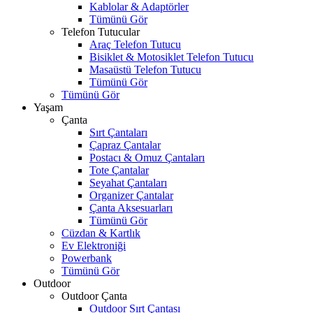
Kablolar & Adaptörler
Tümünü Gör
Telefon Tutucular
Araç Telefon Tutucu
Bisiklet & Motosiklet Telefon Tutucu
Masaüstü Telefon Tutucu
Tümünü Gör
Tümünü Gör
Yaşam
Çanta
Sırt Çantaları
Çapraz Çantalar
Postacı & Omuz Çantaları
Tote Çantalar
Seyahat Çantaları
Organizer Çantalar
Çanta Aksesuarları
Tümünü Gör
Cüzdan & Kartlık
Ev Elektroniği
Powerbank
Tümünü Gör
Outdoor
Outdoor Çanta
Outdoor Sırt Çantası