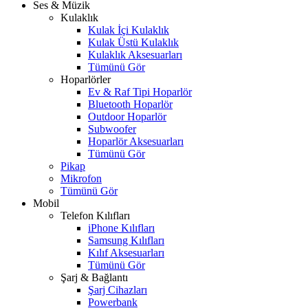
Ses & Müzik
Kulaklık
Kulak İçi Kulaklık
Kulak Üstü Kulaklık
Kulaklık Aksesuarları
Tümünü Gör
Hoparlörler
Ev & Raf Tipi Hoparlör
Bluetooth Hoparlör
Outdoor Hoparlör
Subwoofer
Hoparlör Aksesuarları
Tümünü Gör
Pikap
Mikrofon
Tümünü Gör
Mobil
Telefon Kılıfları
iPhone Kılıfları
Samsung Kılıfları
Kılıf Aksesuarları
Tümünü Gör
Şarj & Bağlantı
Şarj Cihazları
Powerbank