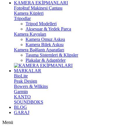
KAMERA EKİPMANLARI
Fotoğraf Makinesi Çantası
Kamera Küpleri
Tripodlar
Tripod Modelleri
Aksesuar & Yedek Parça
Kamera Kayışları
Kamera Omuz Askısı
Kamera Bilek Askısı
Kamera Bağlantı Aparatları
Taşıma Sistemleri & Klipsler
Plakalar & Adaptörler
MARKALAR
BioLite
Peak Design
Bowers & Wilkins
Garmin
KANTO
SOUNDBOKS
BLOG
GARAJ
Menü