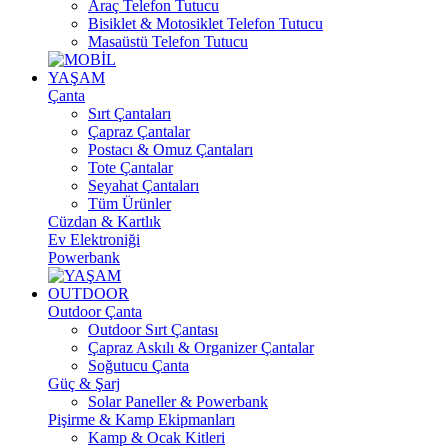
Araç Telefon Tutucu
Bisiklet & Motosiklet Telefon Tutucu
Masaüstü Telefon Tutucu
YAŞAM
Çanta
Sırt Çantaları
Çapraz Çantalar
Postacı & Omuz Çantaları
Tote Çantalar
Seyahat Çantaları
Tüm Ürünler
Cüzdan & Kartlık
Ev Elektroniği
Powerbank
OUTDOOR
Outdoor Çanta
Outdoor Sırt Çantası
Çapraz Askılı & Organizer Çantalar
Soğutucu Çanta
Güç & Şarj
Solar Paneller & Powerbank
Pişirme & Kamp Ekipmanları
Kamp & Ocak Kitleri