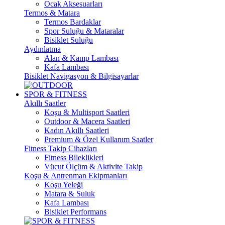
Ocak Aksesuarları
Termos & Matara
Termos Bardaklar
Spor Suluğu & Mataralar
Bisiklet Suluğu
Aydınlatma
Alan & Kamp Lambası
Kafa Lambası
Bisiklet Navigasyon & Bilgisayarlar
SPOR & FITNESS
Akıllı Saatler
Koşu & Multisport Saatleri
Outdoor & Macera Saatleri
Kadın Akıllı Saatleri
Premium & Özel Kullanım Saatler
Fitness Takip Cihazları
Fitness Bileklikleri
Vücut Ölçüm & Aktivite Takip
Koşu & Antrenman Ekipmanları
Koşu Yeleği
Matara & Suluk
Kafa Lambası
Bisiklet Performans