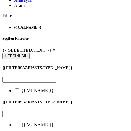
Anasayfa
Arama
Filtre
{{ CAT.NAME }}
Seçilen Filtreler
{{ SELECTED.TEXT }} ×
HEPSİNİ SİL
{{ FILTERS.VARIANTS.TYPE1_NAME }}
{{ V1.NAME }}
{{ FILTERS.VARIANTS.TYPE2_NAME }}
{{ V2.NAME }}