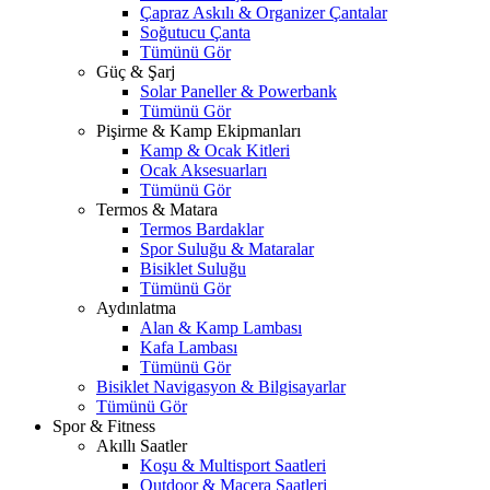
Çapraz Askılı & Organizer Çantalar
Soğutucu Çanta
Tümünü Gör
Güç & Şarj
Solar Paneller & Powerbank
Tümünü Gör
Pişirme & Kamp Ekipmanları
Kamp & Ocak Kitleri
Ocak Aksesuarları
Tümünü Gör
Termos & Matara
Termos Bardaklar
Spor Suluğu & Mataralar
Bisiklet Suluğu
Tümünü Gör
Aydınlatma
Alan & Kamp Lambası
Kafa Lambası
Tümünü Gör
Bisiklet Navigasyon & Bilgisayarlar
Tümünü Gör
Spor & Fitness
Akıllı Saatler
Koşu & Multisport Saatleri
Outdoor & Macera Saatleri