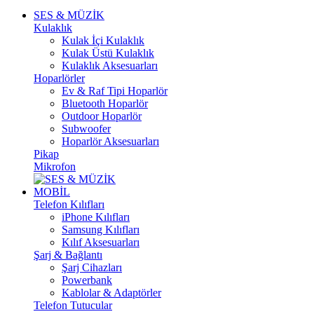
SES & MÜZİK
Kulaklık
Kulak İçi Kulaklık
Kulak Üstü Kulaklık
Kulaklık Aksesuarları
Hoparlörler
Ev & Raf Tipi Hoparlör
Bluetooth Hoparlör
Outdoor Hoparlör
Subwoofer
Hoparlör Aksesuarları
Pikap
Mikrofon
MOBİL
Telefon Kılıfları
iPhone Kılıfları
Samsung Kılıfları
Kılıf Aksesuarları
Şarj & Bağlantı
Şarj Cihazları
Powerbank
Kablolar & Adaptörler
Telefon Tutucular