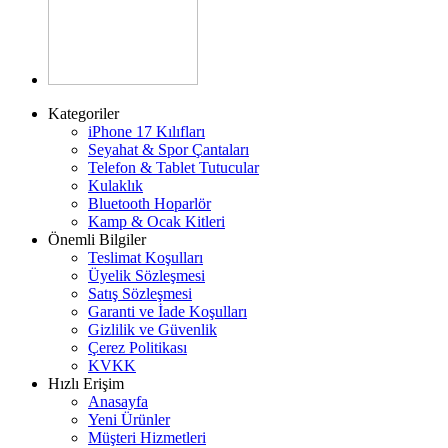
Kategoriler
iPhone 17 Kılıfları
Seyahat & Spor Çantaları
Telefon & Tablet Tutucular
Kulaklık
Bluetooth Hoparlör
Kamp & Ocak Kitleri
Önemli Bilgiler
Teslimat Koşulları
Üyelik Sözleşmesi
Satış Sözleşmesi
Garanti ve İade Koşulları
Gizlilik ve Güvenlik
Çerez Politikası
KVKK
Hızlı Erişim
Anasayfa
Yeni Ürünler
Müşteri Hizmetleri