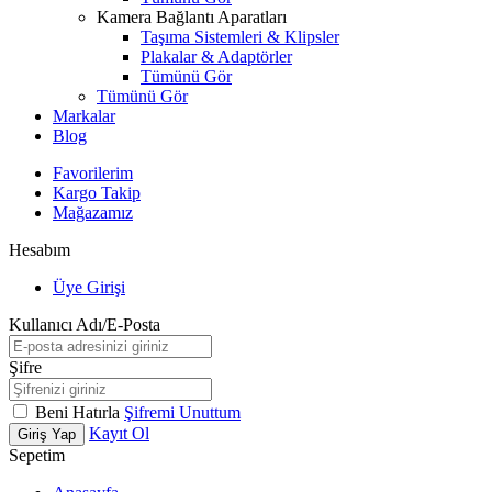
Kamera Bağlantı Aparatları
Taşıma Sistemleri & Klipsler
Plakalar & Adaptörler
Tümünü Gör
Tümünü Gör
Markalar
Blog
Favorilerim
Kargo Takip
Mağazamız
Hesabım
Üye Girişi
Kullanıcı Adı/E-Posta
Şifre
Beni Hatırla
Şifremi Unuttum
Kayıt Ol
Giriş Yap
Sepetim