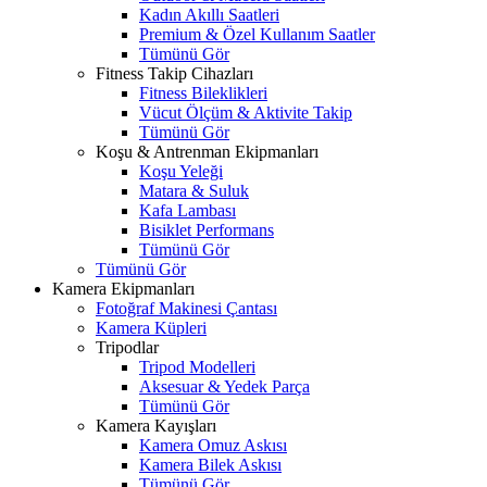
Kadın Akıllı Saatleri
Premium & Özel Kullanım Saatler
Tümünü Gör
Fitness Takip Cihazları
Fitness Bileklikleri
Vücut Ölçüm & Aktivite Takip
Tümünü Gör
Koşu & Antrenman Ekipmanları
Koşu Yeleği
Matara & Suluk
Kafa Lambası
Bisiklet Performans
Tümünü Gör
Tümünü Gör
Kamera Ekipmanları
Fotoğraf Makinesi Çantası
Kamera Küpleri
Tripodlar
Tripod Modelleri
Aksesuar & Yedek Parça
Tümünü Gör
Kamera Kayışları
Kamera Omuz Askısı
Kamera Bilek Askısı
Tümünü Gör