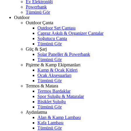
Ev Elektroniği
Powerbank
Tümünü Gör
Outdoor
Outdoor Çanta
Outdoor Sırt Çantası
Çapraz Askılı & Organizer Çantalar
Soğutucu Çanta
Tümünü Gör
Güç & Şarj
Solar Paneller & Powerbank
Tümünü Gör
Pişirme & Kamp Ekipmanları
Kamp & Ocak Kitleri
Ocak Aksesuarları
Tümünü Gör
Termos & Matara
Termos Bardaklar
Spor Suluğu & Mataralar
Bisiklet Suluğu
Tümünü Gör
Aydınlatma
Alan & Kamp Lambası
Kafa Lambası
Tümünü Gör