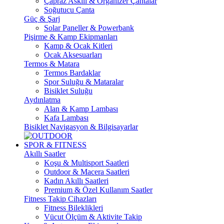
Çapraz Askılı & Organizer Çantalar
Soğutucu Çanta
Güç & Şarj
Solar Paneller & Powerbank
Pişirme & Kamp Ekipmanları
Kamp & Ocak Kitleri
Ocak Aksesuarları
Termos & Matara
Termos Bardaklar
Spor Suluğu & Mataralar
Bisiklet Suluğu
Aydınlatma
Alan & Kamp Lambası
Kafa Lambası
Bisiklet Navigasyon & Bilgisayarlar
SPOR & FITNESS
Akıllı Saatler
Koşu & Multisport Saatleri
Outdoor & Macera Saatleri
Kadın Akıllı Saatleri
Premium & Özel Kullanım Saatler
Fitness Takip Cihazları
Fitness Bileklikleri
Vücut Ölçüm & Aktivite Takip