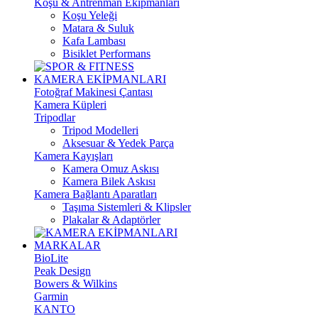
Koşu & Antrenman Ekipmanları
Koşu Yeleği
Matara & Suluk
Kafa Lambası
Bisiklet Performans
KAMERA EKİPMANLARI
Fotoğraf Makinesi Çantası
Kamera Küpleri
Tripodlar
Tripod Modelleri
Aksesuar & Yedek Parça
Kamera Kayışları
Kamera Omuz Askısı
Kamera Bilek Askısı
Kamera Bağlantı Aparatları
Taşıma Sistemleri & Klipsler
Plakalar & Adaptörler
MARKALAR
BioLite
Peak Design
Bowers & Wilkins
Garmin
KANTO