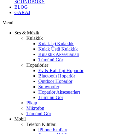
SOUNDBOKS
BLOG
GARAJ
Menü
Ses & Müzik
Kulaklık
Kulak İçi Kulaklık
Kulak Üstü Kulaklık
Kulaklık Aksesuarları
Tümünü Gör
Hoparlörler
Ev & Raf Tipi Hoparlör
Bluetooth Hoparlör
Outdoor Hoparlör
Subwoofer
Hoparlör Aksesuarları
Tümünü Gör
Pikap
Mikrofon
Tümünü Gör
Mobil
Telefon Kılıfları
iPhone Kılıfları