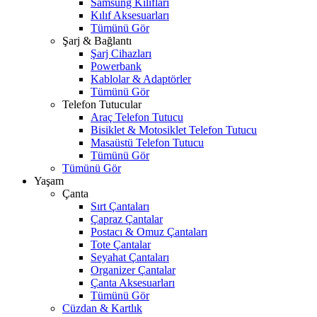
Samsung Kılıfları
Kılıf Aksesuarları
Tümünü Gör
Şarj & Bağlantı
Şarj Cihazları
Powerbank
Kablolar & Adaptörler
Tümünü Gör
Telefon Tutucular
Araç Telefon Tutucu
Bisiklet & Motosiklet Telefon Tutucu
Masaüstü Telefon Tutucu
Tümünü Gör
Tümünü Gör
Yaşam
Çanta
Sırt Çantaları
Çapraz Çantalar
Postacı & Omuz Çantaları
Tote Çantalar
Seyahat Çantaları
Organizer Çantalar
Çanta Aksesuarları
Tümünü Gör
Cüzdan & Kartlık