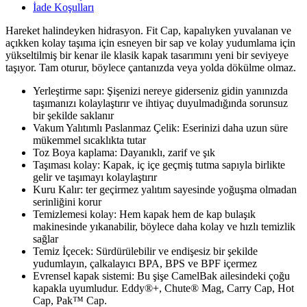
İade Koşulları
Hareket halindeyken hidrasyon. Fit Cap, kapalıyken yuvalanan ve
açıkken kolay taşıma için esneyen bir sap ve kolay yudumlama için
yükseltilmiş bir kenar ile klasik kapak tasarımını yeni bir seviyeye
taşıyor. Tam oturur, böylece çantanızda veya yolda dökülme olmaz.
Yerleştirme sapı: Şişenizi nereye giderseniz gidin yanınızda
taşımanızı kolaylaştırır ve ihtiyaç duyulmadığında sorunsuz
bir şekilde saklanır
Vakum Yalıtımlı Paslanmaz Çelik: Eserinizi daha uzun süre
mükemmel sıcaklıkta tutar
Toz Boya kaplama: Dayanıklı, zarif ve şık
Taşıması kolay: Kapak, iç içe geçmiş tutma sapıyla birlikte
gelir ve taşımayı kolaylaştırır
Kuru Kalır: ter geçirmez yalıtım sayesinde yoğuşma olmadan
serinliğini korur
Temizlemesi kolay: Hem kapak hem de kap bulaşık
makinesinde yıkanabilir, böylece daha kolay ve hızlı temizlik
sağlar
Temiz İçecek: Sürdürülebilir ve endişesiz bir şekilde
yudumlayın, çalkalayıcı BPA, BPS ve BPF içermez
Evrensel kapak sistemi: Bu şişe CamelBak ailesindeki çoğu
kapakla uyumludur. Eddy®+, Chute® Mag, Carry Cap, Hot
Cap, Pak™ Cap.