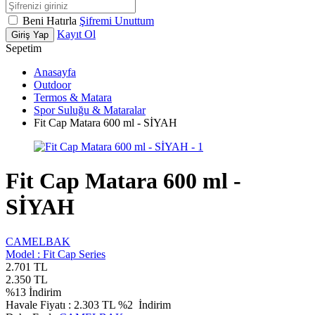
Beni Hatırla
Şifremi Unuttum
Kayıt Ol
Giriş Yap
Sepetim
Anasayfa
Outdoor
Termos & Matara
Spor Suluğu & Mataralar
Fit Cap Matara 600 ml - SİYAH
Fit Cap Matara 600 ml -
SİYAH
CAMELBAK
Model :
Fit Cap Series
2.701
TL
2.350
TL
%
13
İndirim
Havale Fiyatı :
2.303
TL
%2
İndirim