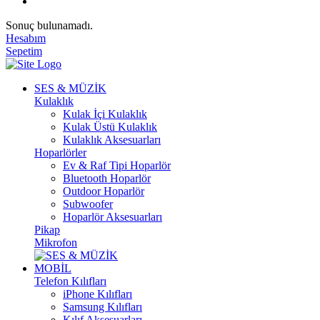
Sonuç bulunamadı.
Hesabım
Sepetim
SES & MÜZİK
Kulaklık
Kulak İçi Kulaklık
Kulak Üstü Kulaklık
Kulaklık Aksesuarları
Hoparlörler
Ev & Raf Tipi Hoparlör
Bluetooth Hoparlör
Outdoor Hoparlör
Subwoofer
Hoparlör Aksesuarları
Pikap
Mikrofon
MOBİL
Telefon Kılıfları
iPhone Kılıfları
Samsung Kılıfları
Kılıf Aksesuarları