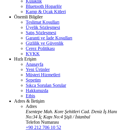
Kulaklık
Bluetooth Hoparlör
Kamp & Ocak Kitleri
Önemli Bilgiler
Teslimat Koşulları
Üyelik Sözleşmesi
Satış Sözleşmesi
Garanti ve İade Koşulları
Gizlilik ve Güvenlik
Çerez Politikası
KVKK
Hızlı Erişim
Anasayfa
Yeni Ürünler
Müşteri Hizmetleri
Sepetim
Sıkça Sorulan Sorular
Hakkımızda
Etbis
Adres & İletişim
Adres
Esentepe Mah. Kore Şehitleri Cad. Deniz İş Hanı
No:34 İç Kapı No:4 Şişli / İstanbul
Telefon Numarası
+90 212 706 10 52