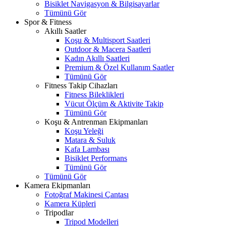
Bisiklet Navigasyon & Bilgisayarlar
Tümünü Gör
Spor & Fitness
Akıllı Saatler
Koşu & Multisport Saatleri
Outdoor & Macera Saatleri
Kadın Akıllı Saatleri
Premium & Özel Kullanım Saatler
Tümünü Gör
Fitness Takip Cihazları
Fitness Bileklikleri
Vücut Ölçüm & Aktivite Takip
Tümünü Gör
Koşu & Antrenman Ekipmanları
Koşu Yeleği
Matara & Suluk
Kafa Lambası
Bisiklet Performans
Tümünü Gör
Tümünü Gör
Kamera Ekipmanları
Fotoğraf Makinesi Çantası
Kamera Küpleri
Tripodlar
Tripod Modelleri