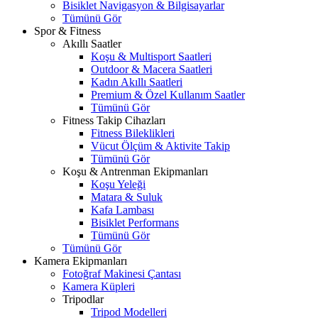
Bisiklet Navigasyon & Bilgisayarlar
Tümünü Gör
Spor & Fitness
Akıllı Saatler
Koşu & Multisport Saatleri
Outdoor & Macera Saatleri
Kadın Akıllı Saatleri
Premium & Özel Kullanım Saatler
Tümünü Gör
Fitness Takip Cihazları
Fitness Bileklikleri
Vücut Ölçüm & Aktivite Takip
Tümünü Gör
Koşu & Antrenman Ekipmanları
Koşu Yeleği
Matara & Suluk
Kafa Lambası
Bisiklet Performans
Tümünü Gör
Tümünü Gör
Kamera Ekipmanları
Fotoğraf Makinesi Çantası
Kamera Küpleri
Tripodlar
Tripod Modelleri