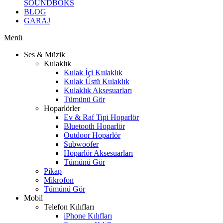
SOUNDBOKS
BLOG
GARAJ
Menü
Ses & Müzik
Kulaklık
Kulak İçi Kulaklık
Kulak Üstü Kulaklık
Kulaklık Aksesuarları
Tümünü Gör
Hoparlörler
Ev & Raf Tipi Hoparlör
Bluetooth Hoparlör
Outdoor Hoparlör
Subwoofer
Hoparlör Aksesuarları
Tümünü Gör
Pikap
Mikrofon
Tümünü Gör
Mobil
Telefon Kılıfları
iPhone Kılıfları