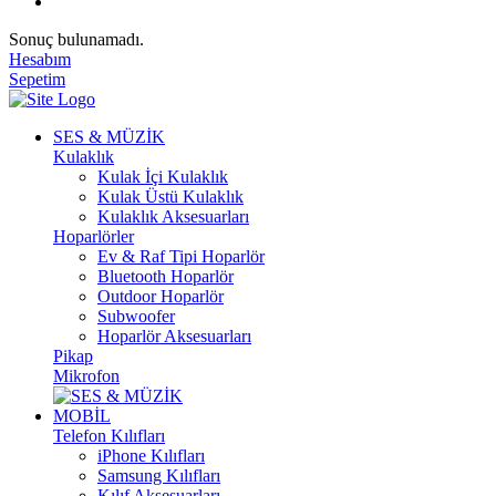
Sonuç bulunamadı.
Hesabım
Sepetim
SES & MÜZİK
Kulaklık
Kulak İçi Kulaklık
Kulak Üstü Kulaklık
Kulaklık Aksesuarları
Hoparlörler
Ev & Raf Tipi Hoparlör
Bluetooth Hoparlör
Outdoor Hoparlör
Subwoofer
Hoparlör Aksesuarları
Pikap
Mikrofon
MOBİL
Telefon Kılıfları
iPhone Kılıfları
Samsung Kılıfları
Kılıf Aksesuarları