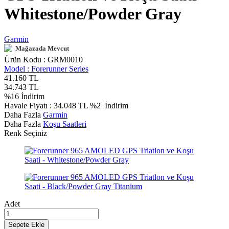
Whitestone/Powder Gray
Garmin
Mağazada Mevcut
Ürün Kodu :
GRM0010
Model :
Forerunner Series
41.160
TL
34.743
TL
%
16
İndirim
Havale Fiyatı :
34.048
TL
%2
İndirim
Daha Fazla
Garmin
Daha Fazla
Koşu Saatleri
Renk Seçiniz
Adet
Sepete Ekle