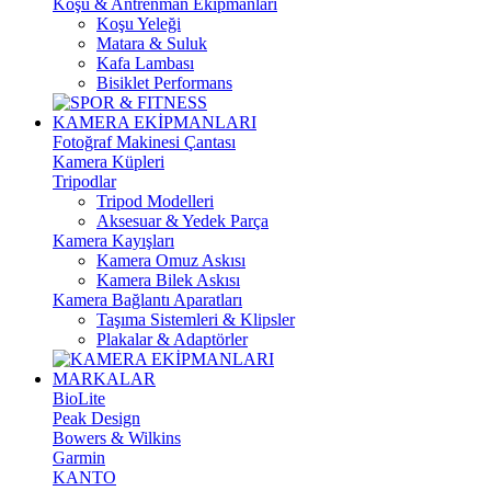
Koşu & Antrenman Ekipmanları
Koşu Yeleği
Matara & Suluk
Kafa Lambası
Bisiklet Performans
KAMERA EKİPMANLARI
Fotoğraf Makinesi Çantası
Kamera Küpleri
Tripodlar
Tripod Modelleri
Aksesuar & Yedek Parça
Kamera Kayışları
Kamera Omuz Askısı
Kamera Bilek Askısı
Kamera Bağlantı Aparatları
Taşıma Sistemleri & Klipsler
Plakalar & Adaptörler
MARKALAR
BioLite
Peak Design
Bowers & Wilkins
Garmin
KANTO