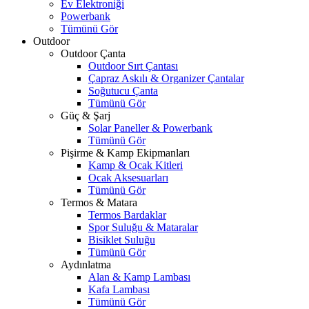
Ev Elektroniği
Powerbank
Tümünü Gör
Outdoor
Outdoor Çanta
Outdoor Sırt Çantası
Çapraz Askılı & Organizer Çantalar
Soğutucu Çanta
Tümünü Gör
Güç & Şarj
Solar Paneller & Powerbank
Tümünü Gör
Pişirme & Kamp Ekipmanları
Kamp & Ocak Kitleri
Ocak Aksesuarları
Tümünü Gör
Termos & Matara
Termos Bardaklar
Spor Suluğu & Mataralar
Bisiklet Suluğu
Tümünü Gör
Aydınlatma
Alan & Kamp Lambası
Kafa Lambası
Tümünü Gör