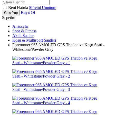
Beni Hatırla
Şifremi Unuttum
Kayıt Ol
Giriş Yap
Sepetim
Anasayfa
Spor & Fitness
Akıllı Saatler
Koşu & Multisport Saatleri
Forerunner 965 AMOLED GPS Triatlon ve Koşu Saati -
Whitestone/Powder Gray