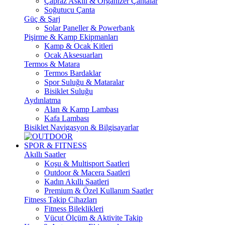
Çapraz Askılı & Organizer Çantalar
Soğutucu Çanta
Güç & Şarj
Solar Paneller & Powerbank
Pişirme & Kamp Ekipmanları
Kamp & Ocak Kitleri
Ocak Aksesuarları
Termos & Matara
Termos Bardaklar
Spor Suluğu & Mataralar
Bisiklet Suluğu
Aydınlatma
Alan & Kamp Lambası
Kafa Lambası
Bisiklet Navigasyon & Bilgisayarlar
SPOR & FITNESS
Akıllı Saatler
Koşu & Multisport Saatleri
Outdoor & Macera Saatleri
Kadın Akıllı Saatleri
Premium & Özel Kullanım Saatler
Fitness Takip Cihazları
Fitness Bileklikleri
Vücut Ölçüm & Aktivite Takip