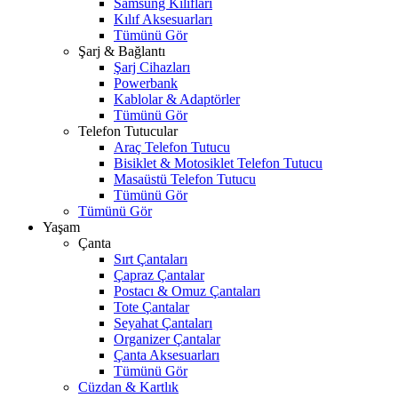
Samsung Kılıfları
Kılıf Aksesuarları
Tümünü Gör
Şarj & Bağlantı
Şarj Cihazları
Powerbank
Kablolar & Adaptörler
Tümünü Gör
Telefon Tutucular
Araç Telefon Tutucu
Bisiklet & Motosiklet Telefon Tutucu
Masaüstü Telefon Tutucu
Tümünü Gör
Tümünü Gör
Yaşam
Çanta
Sırt Çantaları
Çapraz Çantalar
Postacı & Omuz Çantaları
Tote Çantalar
Seyahat Çantaları
Organizer Çantalar
Çanta Aksesuarları
Tümünü Gör
Cüzdan & Kartlık