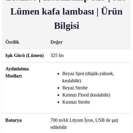
Lümen kafa lambası | Ürün
Bilgisi
Özellik
Değer
Işık Gücü (Lümen)
325 lm
Aydınlatma
Beyaz Spot (düşük-yüksek,
Modları
kısılabilir)
Beyaz Strobe
Kırmızı Flood (kısılabilir)
Kırmızı Strobe
Batarya
700 mAh Lityum İyon, USB ile şarj
edilebilir