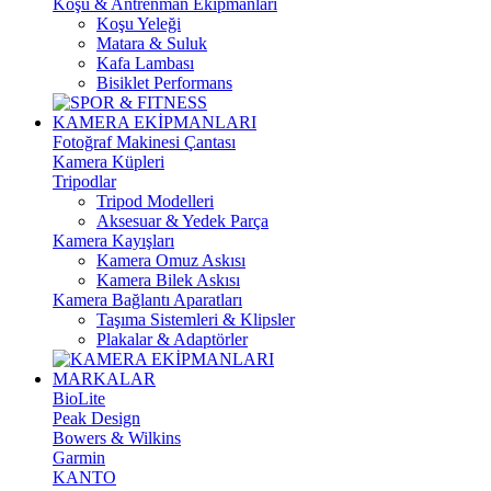
Koşu & Antrenman Ekipmanları
Koşu Yeleği
Matara & Suluk
Kafa Lambası
Bisiklet Performans
KAMERA EKİPMANLARI
Fotoğraf Makinesi Çantası
Kamera Küpleri
Tripodlar
Tripod Modelleri
Aksesuar & Yedek Parça
Kamera Kayışları
Kamera Omuz Askısı
Kamera Bilek Askısı
Kamera Bağlantı Aparatları
Taşıma Sistemleri & Klipsler
Plakalar & Adaptörler
MARKALAR
BioLite
Peak Design
Bowers & Wilkins
Garmin
KANTO