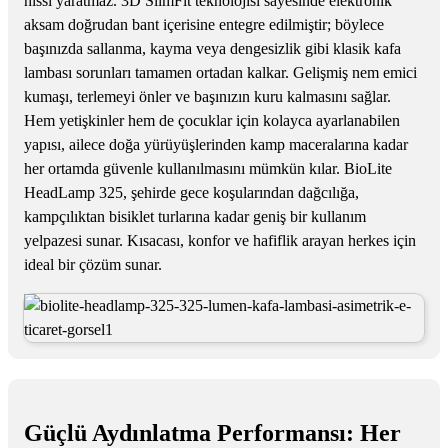
hissi yaratmaz. 3D SlimFit teknolojisi sayesinde elektronik
aksam doğrudan bant içerisine entegre edilmiştir; böylece
başınızda sallanma, kayma veya dengesizlik gibi klasik kafa
lambası sorunları tamamen ortadan kalkar. Gelişmiş nem emici
kumaşı, terlemeyi önler ve başınızın kuru kalmasını sağlar.
Hem yetişkinler hem de çocuklar için kolayca ayarlanabilen
yapısı, ailece doğa yürüyüşlerinden kamp maceralarına kadar
her ortamda güvenle kullanılmasını mümkün kılar. BioLite
HeadLamp 325, şehirde gece koşularından dağcılığa,
kampçılıktan bisiklet turlarına kadar geniş bir kullanım
yelpazesi sunar. Kısacası, konfor ve hafiflik arayan herkes için
ideal bir çözüm sunar.
Güçlü Aydınlatma Performansı: Her