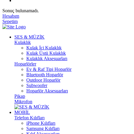
Sonuç bulunamadı.
Hesabım
Sepetim
SES & MÜZİK
Kulaklık
Kulak İçi Kulaklık
Kulak Üstü Kulaklık
Kulaklık Aksesuarları
Hoparlörler
Ev & Raf Tipi Hoparlör
Bluetooth Hoparlör
Outdoor Hoparlör
Subwoofer
Hoparlör Aksesuarları
Pikap
Mikrofon
MOBİL
Telefon Kılıfları
iPhone Kılıfları
Samsung Kılıfları
Kılıf Aksesuarları