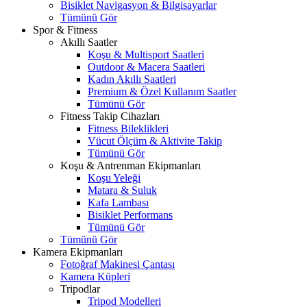
Bisiklet Navigasyon & Bilgisayarlar
Tümünü Gör
Spor & Fitness
Akıllı Saatler
Koşu & Multisport Saatleri
Outdoor & Macera Saatleri
Kadın Akıllı Saatleri
Premium & Özel Kullanım Saatler
Tümünü Gör
Fitness Takip Cihazları
Fitness Bileklikleri
Vücut Ölçüm & Aktivite Takip
Tümünü Gör
Koşu & Antrenman Ekipmanları
Koşu Yeleği
Matara & Suluk
Kafa Lambası
Bisiklet Performans
Tümünü Gör
Tümünü Gör
Kamera Ekipmanları
Fotoğraf Makinesi Çantası
Kamera Küpleri
Tripodlar
Tripod Modelleri