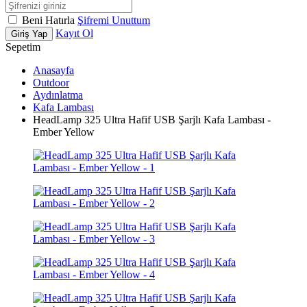
Beni Hatırla
Şifremi Unuttum
Kayıt Ol
Giriş Yap
Sepetim
Anasayfa
Outdoor
Aydınlatma
Kafa Lambası
HeadLamp 325 Ultra Hafif USB Şarjlı Kafa Lambası -
Ember Yellow