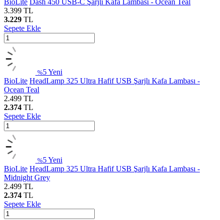
BioLite
Dash 450 USB-C Şarjlı Kafa Lambası - Ocean Teal
3.399
TL
3.229
TL
Sepete Ekle
5
Yeni
%
BioLite
HeadLamp 325 Ultra Hafif USB Şarjlı Kafa Lambası -
Ocean Teal
2.499
TL
2.374
TL
Sepete Ekle
5
Yeni
%
BioLite
HeadLamp 325 Ultra Hafif USB Şarjlı Kafa Lambası -
Midnight Grey
2.499
TL
2.374
TL
Sepete Ekle