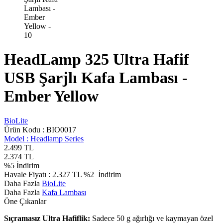
HeadLamp 325 Ultra Hafif
USB Şarjlı Kafa Lambası -
Ember Yellow
BioLite
Ürün Kodu :
BIO0017
Model :
Headlamp Series
2.499
TL
2.374
TL
%
5
İndirim
Havale Fiyatı :
2.327
TL
%2
İndirim
Daha Fazla
BioLite
Daha Fazla
Kafa Lambası
Öne Çıkanlar
Sıçramasız Ultra Hafiflik:
Sadece 50 g ağırlığı ve kaymayan özel