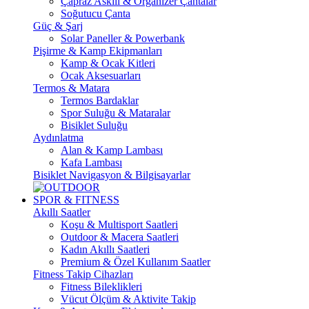
Çapraz Askılı & Organizer Çantalar
Soğutucu Çanta
Güç & Şarj
Solar Paneller & Powerbank
Pişirme & Kamp Ekipmanları
Kamp & Ocak Kitleri
Ocak Aksesuarları
Termos & Matara
Termos Bardaklar
Spor Suluğu & Mataralar
Bisiklet Suluğu
Aydınlatma
Alan & Kamp Lambası
Kafa Lambası
Bisiklet Navigasyon & Bilgisayarlar
SPOR & FITNESS
Akıllı Saatler
Koşu & Multisport Saatleri
Outdoor & Macera Saatleri
Kadın Akıllı Saatleri
Premium & Özel Kullanım Saatler
Fitness Takip Cihazları
Fitness Bileklikleri
Vücut Ölçüm & Aktivite Takip