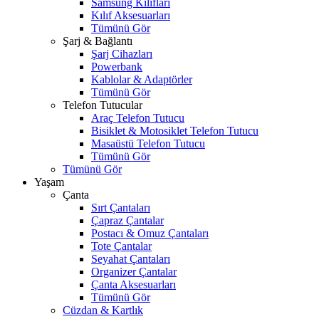
Samsung Kılıfları
Kılıf Aksesuarları
Tümünü Gör
Şarj & Bağlantı
Şarj Cihazları
Powerbank
Kablolar & Adaptörler
Tümünü Gör
Telefon Tutucular
Araç Telefon Tutucu
Bisiklet & Motosiklet Telefon Tutucu
Masaüstü Telefon Tutucu
Tümünü Gör
Tümünü Gör
Yaşam
Çanta
Sırt Çantaları
Çapraz Çantalar
Postacı & Omuz Çantaları
Tote Çantalar
Seyahat Çantaları
Organizer Çantalar
Çanta Aksesuarları
Tümünü Gör
Cüzdan & Kartlık