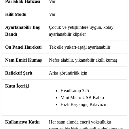
Parlaklık Hafızası
Var
Kilit Modu
Var
Ayarlanabilir Baş
Çocuk ve yetişkinlere uygun, kolay
Bandı
ayarlanabilir klipsler
Ön Panel Hareketi
Tek elle yukarı-aşağı ayarlanabilir
Nem Emici Kumaş
Nefes alabilir, yıkanabilir akıllı kumaş
Reflektif Şerit
Arka görünürlük için
Kutu İçeriği
HeadLamp 325
Mini Micro USB Kablo
Hızlı Başlangıç Kılavuzu
Kullanıcıya Katkı
Her satın alımda enerji yoksulluğu
yaşayan bir kişiye güvenli aydınlatma ve