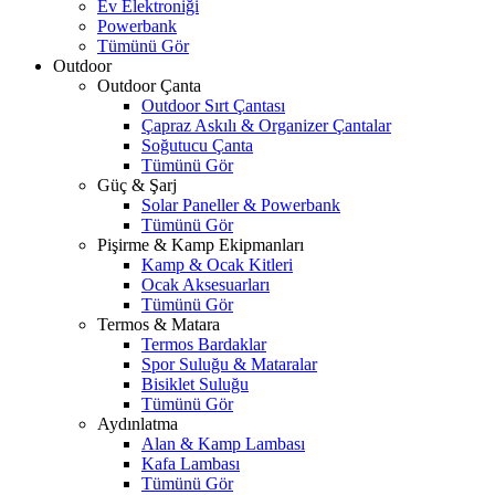
Ev Elektroniği
Powerbank
Tümünü Gör
Outdoor
Outdoor Çanta
Outdoor Sırt Çantası
Çapraz Askılı & Organizer Çantalar
Soğutucu Çanta
Tümünü Gör
Güç & Şarj
Solar Paneller & Powerbank
Tümünü Gör
Pişirme & Kamp Ekipmanları
Kamp & Ocak Kitleri
Ocak Aksesuarları
Tümünü Gör
Termos & Matara
Termos Bardaklar
Spor Suluğu & Mataralar
Bisiklet Suluğu
Tümünü Gör
Aydınlatma
Alan & Kamp Lambası
Kafa Lambası
Tümünü Gör