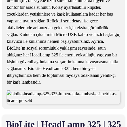
üretilmiştir; bu sayede uzun süreli kullanımlarda hijyen ve
konfor bir arada sunulur. Kolay ayarlanabilir klipsler,
çocuklardan yetişkinlere ve kask kullananlara kadar her baş
yapısına uyum sağlar. Reflektif şerit detayı ise gece
aktivitelerinde arkanızdan gelenler için ekstra görünürlük
sağlar. Kutudan çıkan mini Micro USB kablo ve hızlı başlangıç
kılavuzu ile kullanıma hemen başlayabilirsiniz. Ayrıca,
BioLite’ın sosyal sorumluluk yaklaşımı sayesinde, satın
aldığınız her HeadLamp 325 ile enerji yoksulluğu yaşayan bir
kişinin güvenli aydınlatma ve şarj imkanına kavuşmasına katkı
sağlarsınız. BioLite HeadLamp 325, hem bireysel
ihtiyaçlarınıza hem de toplumsal faydaya odaklanan yenilikçi
bir kafa lambasıdır.
BioLite | HeadLamp 325 | 325