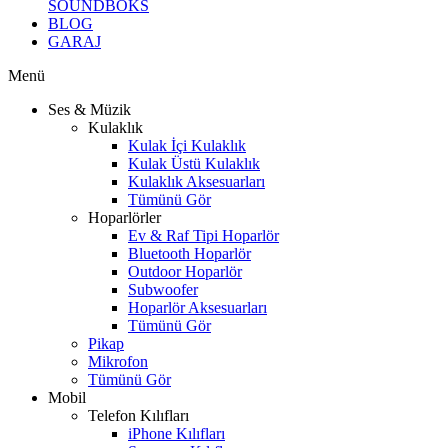
SOUNDBOKS
BLOG
GARAJ
Menü
Ses & Müzik
Kulaklık
Kulak İçi Kulaklık
Kulak Üstü Kulaklık
Kulaklık Aksesuarları
Tümünü Gör
Hoparlörler
Ev & Raf Tipi Hoparlör
Bluetooth Hoparlör
Outdoor Hoparlör
Subwoofer
Hoparlör Aksesuarları
Tümünü Gör
Pikap
Mikrofon
Tümünü Gör
Mobil
Telefon Kılıfları
iPhone Kılıfları