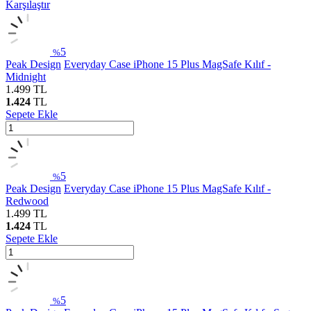
Karşılaştır
5
%
Peak Design
Everyday Case iPhone 15 Plus MagSafe Kılıf -
Midnight
1.499
TL
1.424
TL
Sepete Ekle
5
%
Peak Design
Everyday Case iPhone 15 Plus MagSafe Kılıf -
Redwood
1.499
TL
1.424
TL
Sepete Ekle
5
%