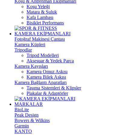
Koşu & Antrenman Ekipmanları
Koşu Yeleği
Matara & Suluk
Kafa Lambası
Bisiklet Performans
KAMERA EKİPMANLARI
Fotoğraf Makinesi Çantası
Kamera Küpleri
Tripodlar
Tripod Modelleri
Aksesuar & Yedek Parça
Kamera Kayışları
Kamera Omuz Askısı
Kamera Bilek Askısı
Kamera Bağlantı Aparatları
Taşıma Sistemleri & Klipsler
Plakalar & Adaptörler
MARKALAR
BioLite
Peak Design
Bowers & Wilkins
Garmin
KANTO