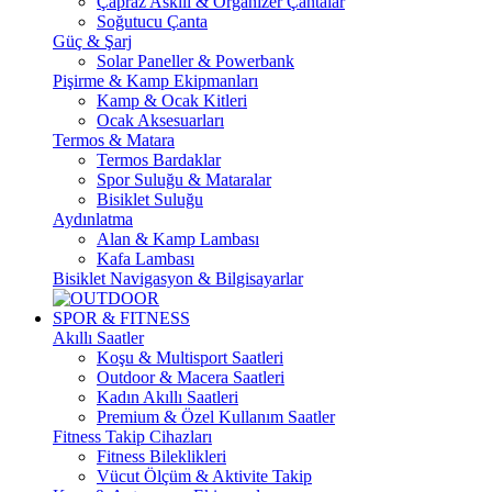
Çapraz Askılı & Organizer Çantalar
Soğutucu Çanta
Güç & Şarj
Solar Paneller & Powerbank
Pişirme & Kamp Ekipmanları
Kamp & Ocak Kitleri
Ocak Aksesuarları
Termos & Matara
Termos Bardaklar
Spor Suluğu & Mataralar
Bisiklet Suluğu
Aydınlatma
Alan & Kamp Lambası
Kafa Lambası
Bisiklet Navigasyon & Bilgisayarlar
SPOR & FITNESS
Akıllı Saatler
Koşu & Multisport Saatleri
Outdoor & Macera Saatleri
Kadın Akıllı Saatleri
Premium & Özel Kullanım Saatler
Fitness Takip Cihazları
Fitness Bileklikleri
Vücut Ölçüm & Aktivite Takip