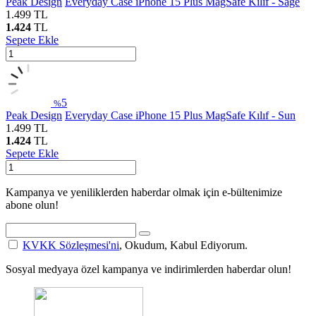
Peak Design
Everyday Case iPhone 15 Plus MagSafe Kılıf - Sage
1.499
TL
1.424
TL
Sepete Ekle
5
%
Peak Design
Everyday Case iPhone 15 Plus MagSafe Kılıf - Sun
1.499
TL
1.424
TL
Sepete Ekle
Kampanya ve yeniliklerden haberdar olmak için e-bültenimize
abone olun!
KVKK Sözleşmesi'ni
, Okudum, Kabul Ediyorum.
Sosyal medyaya özel kampanya ve indirimlerden haberdar olun!