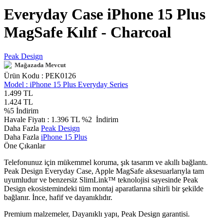
Everyday Case iPhone 15 Plus
MagSafe Kılıf - Charcoal
Peak Design
Mağazada Mevcut
Ürün Kodu :
PEK0126
Model :
iPhone 15 Plus Everyday Series
1.499
TL
1.424
TL
%
5
İndirim
Havale Fiyatı :
1.396
TL
%2
İndirim
Daha Fazla
Peak Design
Daha Fazla
iPhone 15 Plus
Öne Çıkanlar
Telefonunuz için mükemmel koruma, şık tasarım ve akıllı bağlantı.
Peak Design Everyday Case, Apple MagSafe aksesuarlarıyla tam
uyumludur ve benzersiz SlimLink™ teknolojisi sayesinde Peak
Design ekosistemindeki tüm montaj aparatlarına sihirli bir şekilde
bağlanır. İnce, hafif ve dayanıklıdır.
Premium malzemeler, Dayanıklı yapı, Peak Design garantisi.