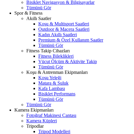
Bisiklet Navigasyon & Bilgisayarlar
Tümünü Gör
Spor & Fitness
Akıllı Saatler
Koşu & Multisport Saatleri
Outdoor & Macera Saatleri
Kadın Akıllı Saatleri
Premium & Özel Kullanım Saatler
Tümünü Gör
Fitness Takip Cihazları
Fitness Bileklikleri
Vücut Ölçüm & Aktivite Takip
Tümünü Gör
Koşu & Antrenman Ekipmanları
Koşu Yeleği
Matara & Suluk
Kafa Lambası
Bisiklet Performans
Tümünü Gör
Tümünü Gör
Kamera Ekipmanları
Fotoğraf Makinesi Çantası
Kamera Küpleri
Tripodlar
Tripod Modelleri