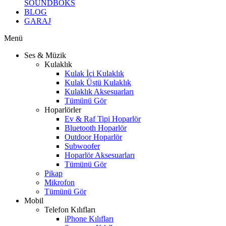
SOUNDBOKS
BLOG
GARAJ
Menü
Ses & Müzik
Kulaklık
Kulak İçi Kulaklık
Kulak Üstü Kulaklık
Kulaklık Aksesuarları
Tümünü Gör
Hoparlörler
Ev & Raf Tipi Hoparlör
Bluetooth Hoparlör
Outdoor Hoparlör
Subwoofer
Hoparlör Aksesuarları
Tümünü Gör
Pikap
Mikrofon
Tümünü Gör
Mobil
Telefon Kılıfları
iPhone Kılıfları