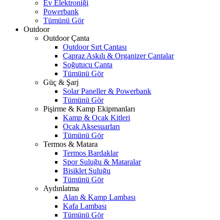
Ev Elektroniği
Powerbank
Tümünü Gör
Outdoor
Outdoor Çanta
Outdoor Sırt Çantası
Çapraz Askılı & Organizer Çantalar
Soğutucu Çanta
Tümünü Gör
Güç & Şarj
Solar Paneller & Powerbank
Tümünü Gör
Pişirme & Kamp Ekipmanları
Kamp & Ocak Kitleri
Ocak Aksesuarları
Tümünü Gör
Termos & Matara
Termos Bardaklar
Spor Suluğu & Mataralar
Bisiklet Suluğu
Tümünü Gör
Aydınlatma
Alan & Kamp Lambası
Kafa Lambası
Tümünü Gör