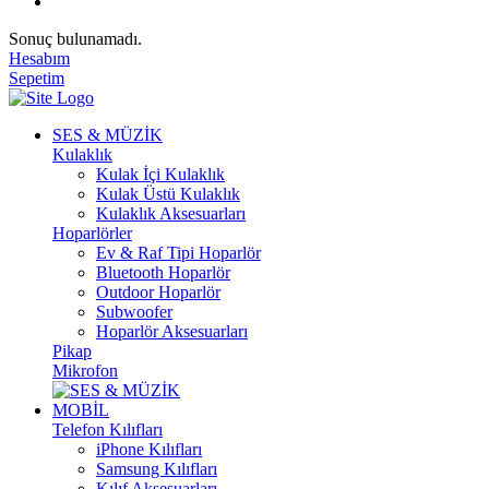
Sonuç bulunamadı.
Hesabım
Sepetim
SES & MÜZİK
Kulaklık
Kulak İçi Kulaklık
Kulak Üstü Kulaklık
Kulaklık Aksesuarları
Hoparlörler
Ev & Raf Tipi Hoparlör
Bluetooth Hoparlör
Outdoor Hoparlör
Subwoofer
Hoparlör Aksesuarları
Pikap
Mikrofon
MOBİL
Telefon Kılıfları
iPhone Kılıfları
Samsung Kılıfları
Kılıf Aksesuarları