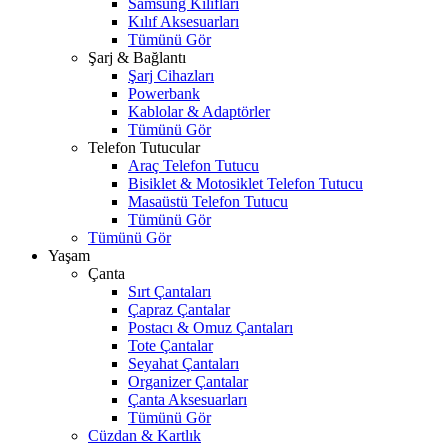
Samsung Kılıfları
Kılıf Aksesuarları
Tümünü Gör
Şarj & Bağlantı
Şarj Cihazları
Powerbank
Kablolar & Adaptörler
Tümünü Gör
Telefon Tutucular
Araç Telefon Tutucu
Bisiklet & Motosiklet Telefon Tutucu
Masaüstü Telefon Tutucu
Tümünü Gör
Tümünü Gör
Yaşam
Çanta
Sırt Çantaları
Çapraz Çantalar
Postacı & Omuz Çantaları
Tote Çantalar
Seyahat Çantaları
Organizer Çantalar
Çanta Aksesuarları
Tümünü Gör
Cüzdan & Kartlık