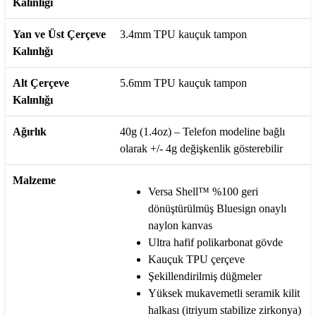
Kalınlığı
Yan ve Üst Çerçeve
3.4mm TPU kauçuk tampon
Kalınlığı
Alt Çerçeve
5.6mm TPU kauçuk tampon
Kalınlığı
Ağırlık
40g (1.4oz) – Telefon modeline bağlı
olarak +/- 4g değişkenlik gösterebilir
Malzeme
Versa Shell™ %100 geri
dönüştürülmüş Bluesign onaylı
naylon kanvas
Ultra hafif polikarbonat gövde
Kauçuk TPU çerçeve
Şekillendirilmiş düğmeler
Yüksek mukavemetli seramik kilit
halkası (itriyum stabilize zirkonya)