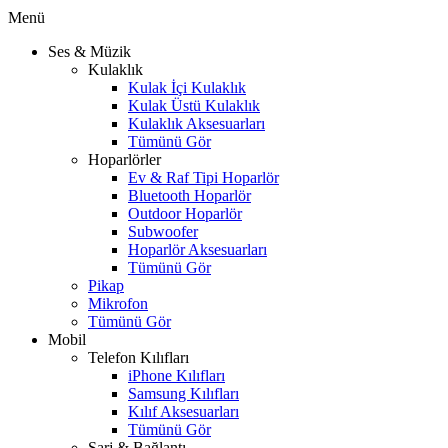
Menü
Ses & Müzik
Kulaklık
Kulak İçi Kulaklık
Kulak Üstü Kulaklık
Kulaklık Aksesuarları
Tümünü Gör
Hoparlörler
Ev & Raf Tipi Hoparlör
Bluetooth Hoparlör
Outdoor Hoparlör
Subwoofer
Hoparlör Aksesuarları
Tümünü Gör
Pikap
Mikrofon
Tümünü Gör
Mobil
Telefon Kılıfları
iPhone Kılıfları
Samsung Kılıfları
Kılıf Aksesuarları
Tümünü Gör
Şarj & Bağlantı