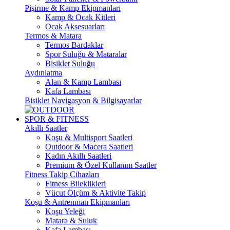
Pişirme & Kamp Ekipmanları
Kamp & Ocak Kitleri
Ocak Aksesuarları
Termos & Matara
Termos Bardaklar
Spor Suluğu & Mataralar
Bisiklet Suluğu
Aydınlatma
Alan & Kamp Lambası
Kafa Lambası
Bisiklet Navigasyon & Bilgisayarlar
SPOR & FITNESS
Akıllı Saatler
Koşu & Multisport Saatleri
Outdoor & Macera Saatleri
Kadın Akıllı Saatleri
Premium & Özel Kullanım Saatler
Fitness Takip Cihazları
Fitness Bileklikleri
Vücut Ölçüm & Aktivite Takip
Koşu & Antrenman Ekipmanları
Koşu Yeleği
Matara & Suluk
Kafa Lambası