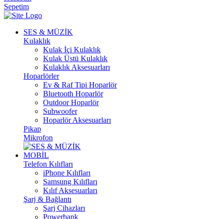
Sepetim
SES & MÜZİK
Kulaklık
Kulak İçi Kulaklık
Kulak Üstü Kulaklık
Kulaklık Aksesuarları
Hoparlörler
Ev & Raf Tipi Hoparlör
Bluetooth Hoparlör
Outdoor Hoparlör
Subwoofer
Hoparlör Aksesuarları
Pikap
Mikrofon
MOBİL
Telefon Kılıfları
iPhone Kılıfları
Samsung Kılıfları
Kılıf Aksesuarları
Şarj & Bağlantı
Şarj Cihazları
Powerbank