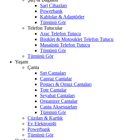
Şarj Cihazları
Powerbank
Kablolar & Adaptörler
Tümünü Gör
Telefon Tutucular
Araç Telefon Tutucu
Bisiklet & Motosiklet Telefon Tutucu
Masaüstü Telefon Tutucu
Tümünü Gör
Tümünü Gör
Yaşam
Çanta
Sırt Çantaları
Çapraz Çantalar
Postacı & Omuz Çantaları
Tote Çantalar
Seyahat Çantaları
Organizer Çantalar
Çanta Aksesuarları
Tümünü Gör
Cüzdan & Kartlık
Ev Elektroniği
Powerbank
Tümünü Gör