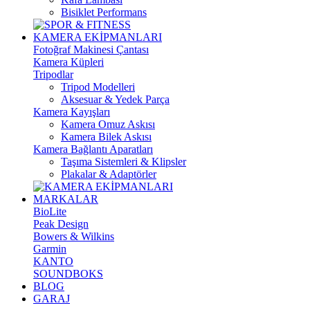
Bisiklet Performans
KAMERA EKİPMANLARI
Fotoğraf Makinesi Çantası
Kamera Küpleri
Tripodlar
Tripod Modelleri
Aksesuar & Yedek Parça
Kamera Kayışları
Kamera Omuz Askısı
Kamera Bilek Askısı
Kamera Bağlantı Aparatları
Taşıma Sistemleri & Klipsler
Plakalar & Adaptörler
MARKALAR
BioLite
Peak Design
Bowers & Wilkins
Garmin
KANTO
SOUNDBOKS
BLOG
GARAJ