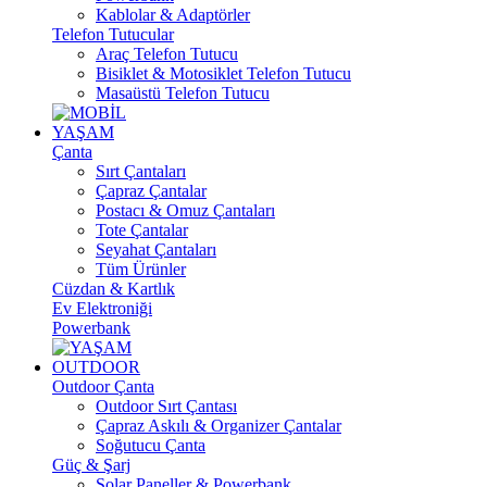
Kablolar & Adaptörler
Telefon Tutucular
Araç Telefon Tutucu
Bisiklet & Motosiklet Telefon Tutucu
Masaüstü Telefon Tutucu
YAŞAM
Çanta
Sırt Çantaları
Çapraz Çantalar
Postacı & Omuz Çantaları
Tote Çantalar
Seyahat Çantaları
Tüm Ürünler
Cüzdan & Kartlık
Ev Elektroniği
Powerbank
OUTDOOR
Outdoor Çanta
Outdoor Sırt Çantası
Çapraz Askılı & Organizer Çantalar
Soğutucu Çanta
Güç & Şarj
Solar Paneller & Powerbank