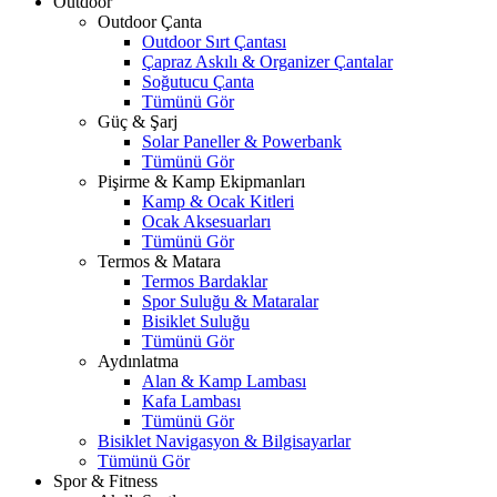
Outdoor
Outdoor Çanta
Outdoor Sırt Çantası
Çapraz Askılı & Organizer Çantalar
Soğutucu Çanta
Tümünü Gör
Güç & Şarj
Solar Paneller & Powerbank
Tümünü Gör
Pişirme & Kamp Ekipmanları
Kamp & Ocak Kitleri
Ocak Aksesuarları
Tümünü Gör
Termos & Matara
Termos Bardaklar
Spor Suluğu & Mataralar
Bisiklet Suluğu
Tümünü Gör
Aydınlatma
Alan & Kamp Lambası
Kafa Lambası
Tümünü Gör
Bisiklet Navigasyon & Bilgisayarlar
Tümünü Gör
Spor & Fitness