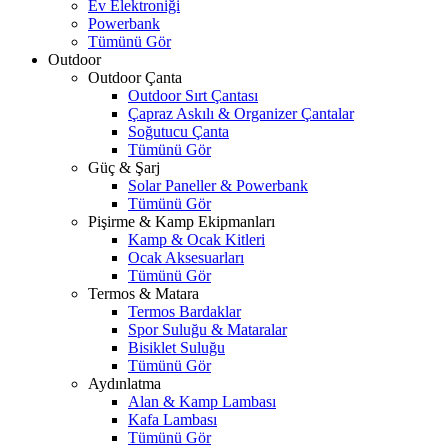
Ev Elektroniği
Powerbank
Tümünü Gör
Outdoor
Outdoor Çanta
Outdoor Sırt Çantası
Çapraz Askılı & Organizer Çantalar
Soğutucu Çanta
Tümünü Gör
Güç & Şarj
Solar Paneller & Powerbank
Tümünü Gör
Pişirme & Kamp Ekipmanları
Kamp & Ocak Kitleri
Ocak Aksesuarları
Tümünü Gör
Termos & Matara
Termos Bardaklar
Spor Suluğu & Mataralar
Bisiklet Suluğu
Tümünü Gör
Aydınlatma
Alan & Kamp Lambası
Kafa Lambası
Tümünü Gör