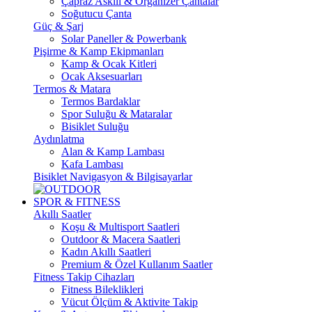
Çapraz Askılı & Organizer Çantalar
Soğutucu Çanta
Güç & Şarj
Solar Paneller & Powerbank
Pişirme & Kamp Ekipmanları
Kamp & Ocak Kitleri
Ocak Aksesuarları
Termos & Matara
Termos Bardaklar
Spor Suluğu & Mataralar
Bisiklet Suluğu
Aydınlatma
Alan & Kamp Lambası
Kafa Lambası
Bisiklet Navigasyon & Bilgisayarlar
SPOR & FITNESS
Akıllı Saatler
Koşu & Multisport Saatleri
Outdoor & Macera Saatleri
Kadın Akıllı Saatleri
Premium & Özel Kullanım Saatler
Fitness Takip Cihazları
Fitness Bileklikleri
Vücut Ölçüm & Aktivite Takip