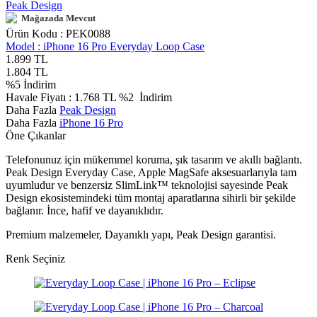
Peak Design
Mağazada Mevcut
Ürün Kodu :
PEK0088
Model :
iPhone 16 Pro Everyday Loop Case
1.899
TL
1.804
TL
%
5
İndirim
Havale Fiyatı :
1.768
TL
%2
İndirim
Daha Fazla
Peak Design
Daha Fazla
iPhone 16 Pro
Öne Çıkanlar
Telefonunuz için mükemmel koruma, şık tasarım ve akıllı bağlantı.
Peak Design Everyday Case, Apple MagSafe aksesuarlarıyla tam
uyumludur ve benzersiz SlimLink™ teknolojisi sayesinde Peak
Design ekosistemindeki tüm montaj aparatlarına sihirli bir şekilde
bağlanır. İnce, hafif ve dayanıklıdır.
Premium malzemeler, Dayanıklı yapı, Peak Design garantisi.
Renk Seçiniz