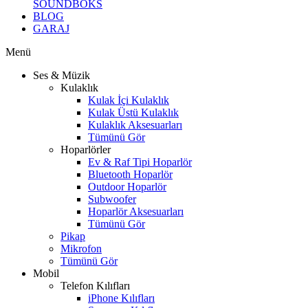
SOUNDBOKS
BLOG
GARAJ
Menü
Ses & Müzik
Kulaklık
Kulak İçi Kulaklık
Kulak Üstü Kulaklık
Kulaklık Aksesuarları
Tümünü Gör
Hoparlörler
Ev & Raf Tipi Hoparlör
Bluetooth Hoparlör
Outdoor Hoparlör
Subwoofer
Hoparlör Aksesuarları
Tümünü Gör
Pikap
Mikrofon
Tümünü Gör
Mobil
Telefon Kılıfları
iPhone Kılıfları