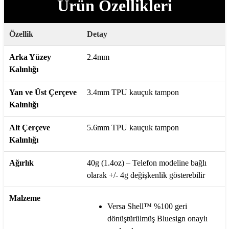
Ürün Özellikleri
Özellik
Detay
Arka Yüzey
2.4mm
Kalınlığı
Yan ve Üst Çerçeve
3.4mm TPU kauçuk tampon
Kalınlığı
Alt Çerçeve
5.6mm TPU kauçuk tampon
Kalınlığı
Ağırlık
40g (1.4oz) – Telefon modeline bağlı
olarak +/- 4g değişkenlik gösterebilir
Malzeme
Versa Shell™ %100 geri
dönüştürülmüş Bluesign onaylı