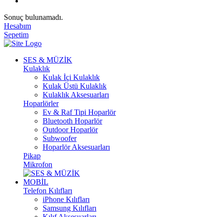
Sonuç bulunamadı.
Hesabım
Sepetim
SES & MÜZİK
Kulaklık
Kulak İçi Kulaklık
Kulak Üstü Kulaklık
Kulaklık Aksesuarları
Hoparlörler
Ev & Raf Tipi Hoparlör
Bluetooth Hoparlör
Outdoor Hoparlör
Subwoofer
Hoparlör Aksesuarları
Pikap
Mikrofon
MOBİL
Telefon Kılıfları
iPhone Kılıfları
Samsung Kılıfları
Kılıf Aksesuarları