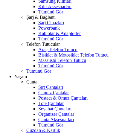
Samsung Kılıfları
Kılıf Aksesuarları
Tümünü Gör
Şarj & Bağlantı
Şarj Cihazları
Powerbank
Kablolar & Adaptörler
Tümünü Gör
Telefon Tutucular
Araç Telefon Tutucu
Bisiklet & Motosiklet Telefon Tutucu
Masaüstü Telefon Tutucu
Tümünü Gör
Tümünü Gör
Yaşam
Çanta
Sırt Çantaları
Çapraz Çantalar
Postacı & Omuz Çantaları
Tote Çantalar
Seyahat Çantaları
Organizer Çantalar
Çanta Aksesuarları
Tümünü Gör
Cüzdan & Kartlık