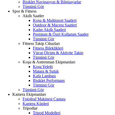
Bisiklet Navigasyon & Bilgisayarlar
Tümünü Gör
Spor & Fitness
Akıllı Saatler
Koşu & Multisport Saatleri
Outdoor & Macera Saatleri
Kadın Akıllı Saatleri
Premium & Özel Kullanım Saatler
Tümünü Gör
Fitness Takip Cihazları
Fitness Bileklikleri
Vücut Ölçüm & Aktivite Takip
Tümünü Gör
Koşu & Antrenman Ekipmanları
Koşu Yeleği
Matara & Suluk
Kafa Lambası
Bisiklet Performans
Tümünü Gör
Tümünü Gör
Kamera Ekipmanları
Fotoğraf Makinesi Çantası
Kamera Küpleri
Tripodlar
Tripod Modelleri