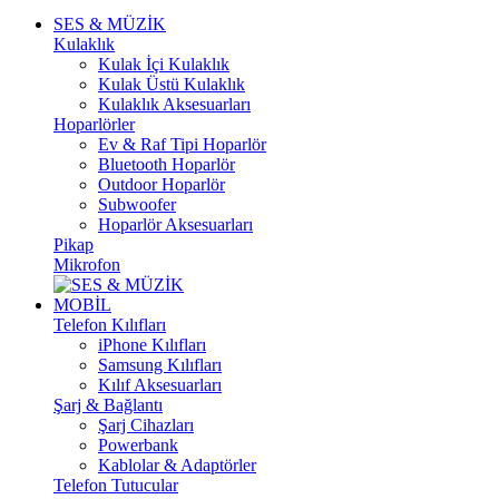
SES & MÜZİK
Kulaklık
Kulak İçi Kulaklık
Kulak Üstü Kulaklık
Kulaklık Aksesuarları
Hoparlörler
Ev & Raf Tipi Hoparlör
Bluetooth Hoparlör
Outdoor Hoparlör
Subwoofer
Hoparlör Aksesuarları
Pikap
Mikrofon
MOBİL
Telefon Kılıfları
iPhone Kılıfları
Samsung Kılıfları
Kılıf Aksesuarları
Şarj & Bağlantı
Şarj Cihazları
Powerbank
Kablolar & Adaptörler
Telefon Tutucular