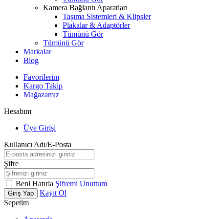
Kamera Bağlantı Aparatları
Taşıma Sistemleri & Klipsler
Plakalar & Adaptörler
Tümünü Gör
Tümünü Gör
Markalar
Blog
Favorilerim
Kargo Takip
Mağazamız
Hesabım
Üye Girişi
Kullanıcı Adı/E-Posta
Şifre
Beni Hatırla
Şifremi Unuttum
Kayıt Ol
Giriş Yap
Sepetim