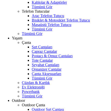
Kablolar & Adaptörler
Tümünü Gör
Telefon Tutucular
Araç Telefon Tutucu
Bisiklet & Motosiklet Telefon Tutucu
Masaüstü Telefon Tutucu
Tümünü Gör
Tümünü Gör
Yaşam
Çanta
Sırt Çantaları
Çapraz Çantalar
Postacı & Omuz Çantaları
Tote Çantalar
Seyahat Çantaları
Organizer Çantalar
Çanta Aksesuarları
Tümünü Gör
Cüzdan & Kartlık
Ev Elektroniği
Powerbank
Tümünü Gör
Outdoor
Outdoor Çanta
Outdoor Sırt Çantası