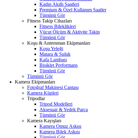
Kadın Akıllı Saatleri
Premium & Özel Kullanım Saatler
Tümünü Gör
Fitness Takip Cihazları
Fitness Bileklikleri
Vücut Ölçüm & Aktivite Takip
Tümünü Gör
Koşu & Antrenman Ekipmanları
Koşu Yeleği
Matara & Suluk
Kafa Lambası
Bisiklet Performans
Tümünü Gör
Tümünü Gör
Kamera Ekipmanları
Fotoğraf Makinesi Çantası
Kamera Küpleri
Tripodlar
Tripod Modelleri
Aksesuar & Yedek Parça
Tümünü Gör
Kamera Kayışları
Kamera Omuz Askısı
Kamera Bilek Askısı
Tümünü Gör