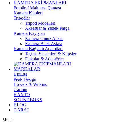
KAMERA EKİPMANLARI
Fotoğraf Makinesi Çantası
Kamera Küpleri
Tripodlar
Tripod Modelleri
Aksesuar & Yedek Parça
Kamera Kayışları
Kamera Omuz Askısı
Kamera Bilek Askısı
Kamera Bağlantı Aparatları
Taşıma Sistemleri & Klipsler
Plakalar & Adaptörler
MARKALAR
BioLite
Peak Design
Bowers & Wilkins
Garmin
KANTO
SOUNDBOKS
BLOG
GARAJ
Menü