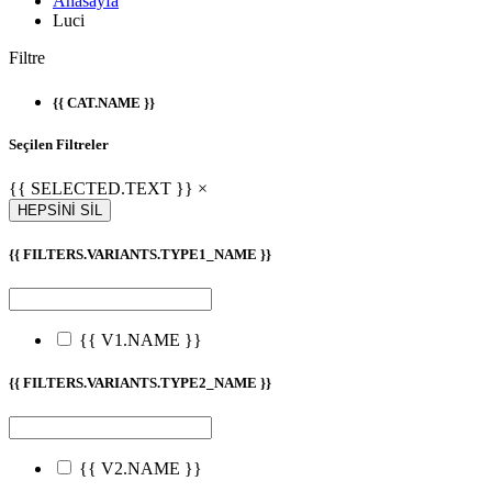
Anasayfa
Luci
Filtre
{{ CAT.NAME }}
Seçilen Filtreler
{{ SELECTED.TEXT }} ×
HEPSİNİ SİL
{{ FILTERS.VARIANTS.TYPE1_NAME }}
{{ V1.NAME }}
{{ FILTERS.VARIANTS.TYPE2_NAME }}
{{ V2.NAME }}