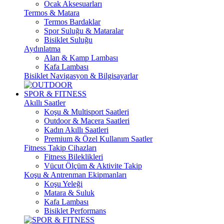
Ocak Aksesuarları
Termos & Matara
Termos Bardaklar
Spor Suluğu & Mataralar
Bisiklet Suluğu
Aydınlatma
Alan & Kamp Lambası
Kafa Lambası
Bisiklet Navigasyon & Bilgisayarlar
SPOR & FITNESS
Akıllı Saatler
Koşu & Multisport Saatleri
Outdoor & Macera Saatleri
Kadın Akıllı Saatleri
Premium & Özel Kullanım Saatler
Fitness Takip Cihazları
Fitness Bileklikleri
Vücut Ölçüm & Aktivite Takip
Koşu & Antrenman Ekipmanları
Koşu Yeleği
Matara & Suluk
Kafa Lambası
Bisiklet Performans