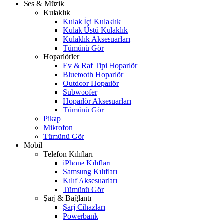
Ses & Müzik
Kulaklık
Kulak İçi Kulaklık
Kulak Üstü Kulaklık
Kulaklık Aksesuarları
Tümünü Gör
Hoparlörler
Ev & Raf Tipi Hoparlör
Bluetooth Hoparlör
Outdoor Hoparlör
Subwoofer
Hoparlör Aksesuarları
Tümünü Gör
Pikap
Mikrofon
Tümünü Gör
Mobil
Telefon Kılıfları
iPhone Kılıfları
Samsung Kılıfları
Kılıf Aksesuarları
Tümünü Gör
Şarj & Bağlantı
Şarj Cihazları
Powerbank