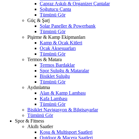
Çapraz Askılı & Organizer Çantalar
Soğutucu Çanta
Tümünü Gör
Güç & Şarj
Solar Paneller & Powerbank
Tümünü Gör
Pişirme & Kamp Ekipmanları
Kamp & Ocak Kitleri
Ocak Aksesuarları
Tümünü Gör
Termos & Matara
Termos Bardaklar
Spor Suluğu & Mataralar
Bisiklet Suluğu
Tümünü Gör
Aydınlatma
Alan & Kamp Lambası
Kafa Lambası
Tümünü Gör
Bisiklet Navigasyon & Bilgisayarlar
Tümünü Gör
Spor & Fitness
Akıllı Saatler
Koşu & Multisport Saatleri
Outdoor & Macera Saatleri