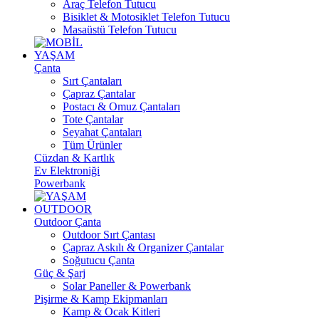
Araç Telefon Tutucu
Bisiklet & Motosiklet Telefon Tutucu
Masaüstü Telefon Tutucu
YAŞAM
Çanta
Sırt Çantaları
Çapraz Çantalar
Postacı & Omuz Çantaları
Tote Çantalar
Seyahat Çantaları
Tüm Ürünler
Cüzdan & Kartlık
Ev Elektroniği
Powerbank
OUTDOOR
Outdoor Çanta
Outdoor Sırt Çantası
Çapraz Askılı & Organizer Çantalar
Soğutucu Çanta
Güç & Şarj
Solar Paneller & Powerbank
Pişirme & Kamp Ekipmanları
Kamp & Ocak Kitleri