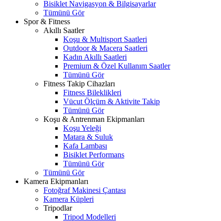
Bisiklet Navigasyon & Bilgisayarlar
Tümünü Gör
Spor & Fitness
Akıllı Saatler
Koşu & Multisport Saatleri
Outdoor & Macera Saatleri
Kadın Akıllı Saatleri
Premium & Özel Kullanım Saatler
Tümünü Gör
Fitness Takip Cihazları
Fitness Bileklikleri
Vücut Ölçüm & Aktivite Takip
Tümünü Gör
Koşu & Antrenman Ekipmanları
Koşu Yeleği
Matara & Suluk
Kafa Lambası
Bisiklet Performans
Tümünü Gör
Tümünü Gör
Kamera Ekipmanları
Fotoğraf Makinesi Çantası
Kamera Küpleri
Tripodlar
Tripod Modelleri