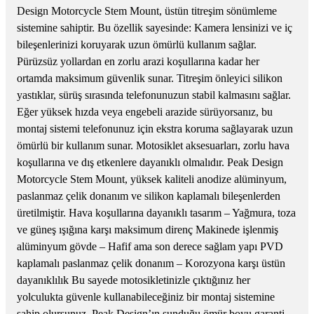
Design Motorcycle Stem Mount, üstün titreşim sönümleme
sistemine sahiptir. Bu özellik sayesinde: Kamera lensinizi ve iç
bileşenlerinizi koruyarak uzun ömürlü kullanım sağlar.
Pürüzsüz yollardan en zorlu arazi koşullarına kadar her
ortamda maksimum güvenlik sunar. Titreşim önleyici silikon
yastıklar, sürüş sırasında telefonunuzun stabil kalmasını sağlar.
Eğer yüksek hızda veya engebeli arazide sürüyorsanız, bu
montaj sistemi telefonunuz için ekstra koruma sağlayarak uzun
ömürlü bir kullanım sunar. Motosiklet aksesuarları, zorlu hava
koşullarına ve dış etkenlere dayanıklı olmalıdır. Peak Design
Motorcycle Stem Mount, yüksek kaliteli anodize alüminyum,
paslanmaz çelik donanım ve silikon kaplamalı bileşenlerden
üretilmiştir. Hava koşullarına dayanıklı tasarım – Yağmura, toza
ve güneş ışığına karşı maksimum direnç Makinede işlenmiş
alüminyum gövde – Hafif ama son derece sağlam yapı PVD
kaplamalı paslanmaz çelik donanım – Korozyona karşı üstün
dayanıklılık Bu sayede motosikletinizle çıktığınız her
yolculukta güvenle kullanabileceğiniz bir montaj sistemine
sahip olursunuz. Peak Design’ın sunduğu ömür boyu garanti