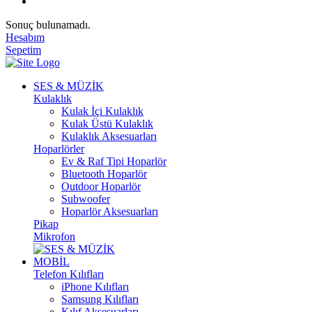
Sonuç bulunamadı.
Hesabım
Sepetim
SES & MÜZİK
Kulaklık
Kulak İçi Kulaklık
Kulak Üstü Kulaklık
Kulaklık Aksesuarları
Hoparlörler
Ev & Raf Tipi Hoparlör
Bluetooth Hoparlör
Outdoor Hoparlör
Subwoofer
Hoparlör Aksesuarları
Pikap
Mikrofon
MOBİL
Telefon Kılıfları
iPhone Kılıfları
Samsung Kılıfları
Kılıf Aksesuarları