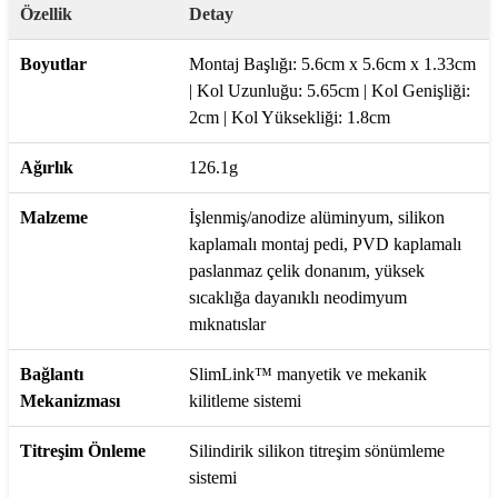
Özellik
Detay
Boyutlar
Montaj Başlığı: 5.6cm x 5.6cm x 1.33cm
| Kol Uzunluğu: 5.65cm | Kol Genişliği:
2cm | Kol Yüksekliği: 1.8cm
Ağırlık
126.1g
Malzeme
İşlenmiş/anodize alüminyum, silikon
kaplamalı montaj pedi, PVD kaplamalı
paslanmaz çelik donanım, yüksek
sıcaklığa dayanıklı neodimyum
mıknatıslar
Bağlantı
SlimLink™ manyetik ve mekanik
Mekanizması
kilitleme sistemi
Titreşim Önleme
Silindirik silikon titreşim sönümleme
sistemi