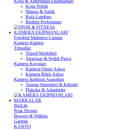
Koşu & Antrenman Ekipmanları
Koşu Yeleği
Matara & Suluk
Kafa Lambası
Bisiklet Performans
KAMERA EKİPMANLARI
Fotoğraf Makinesi Çantası
Kamera Küpleri
Tripodlar
Tripod Modelleri
Aksesuar & Yedek Parça
Kamera Kayışları
Kamera Omuz Askısı
Kamera Bilek Askısı
Kamera Bağlantı Aparatları
Taşıma Sistemleri & Klipsler
Plakalar & Adaptörler
MARKALAR
BioLite
Peak Design
Bowers & Wilkins
Garmin
KANTO