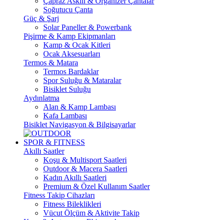
Çapraz Askılı & Organizer Çantalar
Soğutucu Çanta
Güç & Şarj
Solar Paneller & Powerbank
Pişirme & Kamp Ekipmanları
Kamp & Ocak Kitleri
Ocak Aksesuarları
Termos & Matara
Termos Bardaklar
Spor Suluğu & Mataralar
Bisiklet Suluğu
Aydınlatma
Alan & Kamp Lambası
Kafa Lambası
Bisiklet Navigasyon & Bilgisayarlar
SPOR & FITNESS
Akıllı Saatler
Koşu & Multisport Saatleri
Outdoor & Macera Saatleri
Kadın Akıllı Saatleri
Premium & Özel Kullanım Saatler
Fitness Takip Cihazları
Fitness Bileklikleri
Vücut Ölçüm & Aktivite Takip