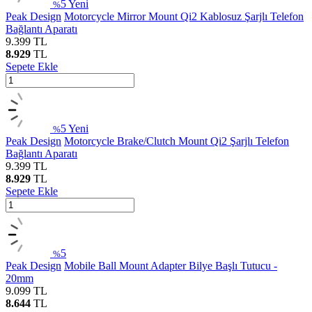
5
Yeni
%
Peak Design
Motorcycle Mirror Mount Qi2 Kablosuz Şarjlı Telefon
Bağlantı Aparatı
9.399
TL
8.929
TL
Sepete Ekle
5
Yeni
%
Peak Design
Motorcycle Brake/Clutch Mount Qi2 Şarjlı Telefon
Bağlantı Aparatı
9.399
TL
8.929
TL
Sepete Ekle
5
%
Peak Design
Mobile Ball Mount Adapter Bilye Başlı Tutucu -
20mm
9.099
TL
8.644
TL