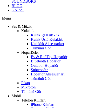
SOUNDBOKS
BLOG
GARAJ
Menü
Ses & Müzik
Kulaklık
Kulak İçi Kulaklık
Kulak Üstü Kulaklık
Kulaklık Aksesuarları
Tümünü Gör
Hoparlörler
Ev & Raf Tipi Hoparlör
Bluetooth Hoparlör
Outdoor Hoparlör
Subwoofer
Hoparlör Aksesuarları
Tümünü Gör
Pikap
Mikrofon
Tümünü Gör
Mobil
Telefon Kılıfları
iPhone Kılıfları