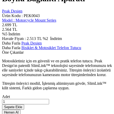
Peak Design
Ürün Kodu :
PEK0043
Model :
Motorcycle Mount Series
2.699
TL
2.564
TL
%
5
İndirim
Havale Fiyatı :
2.513
TL
%2
İndirim
Daha Fazla
Peak Design
Daha Fazla
Bisiklet & Motosiklet Telefon Tutucu
Öne Çıkanlar
Motosikletiniz için en güvenli ve en pratik telefon tutucu. Peak
Design'ın patentli SlimLink™ teknolojisi sayesinde telefonunuzu tek
elle saniyeler içinde takıp çıkarabilirsiniz. Titreşim önleyici izolatörü
sayesinde telefonunuzun kamerasını motor titreşimlerinden korur.
Titreşim önleyici modül, İşlenmiş alüminyum gövde, SlimLink™
kilit sistemi, Farklı gidon çaplarına uygun.
Adet
Sepete Ekle
Hemen Al