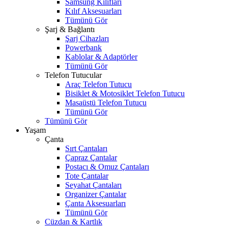
Samsung Kılıfları
Kılıf Aksesuarları
Tümünü Gör
Şarj & Bağlantı
Şarj Cihazları
Powerbank
Kablolar & Adaptörler
Tümünü Gör
Telefon Tutucular
Araç Telefon Tutucu
Bisiklet & Motosiklet Telefon Tutucu
Masaüstü Telefon Tutucu
Tümünü Gör
Tümünü Gör
Yaşam
Çanta
Sırt Çantaları
Çapraz Çantalar
Postacı & Omuz Çantaları
Tote Çantalar
Seyahat Çantaları
Organizer Çantalar
Çanta Aksesuarları
Tümünü Gör
Cüzdan & Kartlık