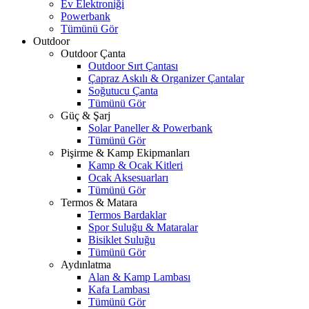
Ev Elektroniği
Powerbank
Tümünü Gör
Outdoor
Outdoor Çanta
Outdoor Sırt Çantası
Çapraz Askılı & Organizer Çantalar
Soğutucu Çanta
Tümünü Gör
Güç & Şarj
Solar Paneller & Powerbank
Tümünü Gör
Pişirme & Kamp Ekipmanları
Kamp & Ocak Kitleri
Ocak Aksesuarları
Tümünü Gör
Termos & Matara
Termos Bardaklar
Spor Suluğu & Mataralar
Bisiklet Suluğu
Tümünü Gör
Aydınlatma
Alan & Kamp Lambası
Kafa Lambası
Tümünü Gör