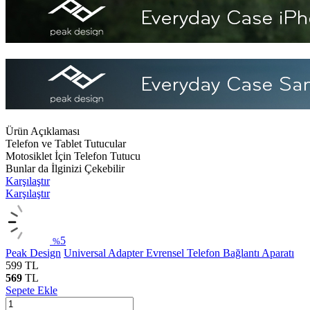
Ürün Açıklaması
Telefon ve Tablet Tutucular
Motosiklet İçin Telefon Tutucu
Bunlar da İlginizi Çekebilir
Karşılaştır
Karşılaştır
5
%
Peak Design
Universal Adapter Evrensel Telefon Bağlantı Aparatı
599
TL
569
TL
Sepete Ekle