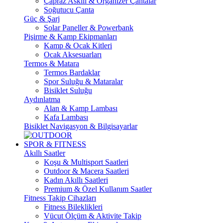
Çapraz Askılı & Organizer Çantalar
Soğutucu Çanta
Güç & Şarj
Solar Paneller & Powerbank
Pişirme & Kamp Ekipmanları
Kamp & Ocak Kitleri
Ocak Aksesuarları
Termos & Matara
Termos Bardaklar
Spor Suluğu & Mataralar
Bisiklet Suluğu
Aydınlatma
Alan & Kamp Lambası
Kafa Lambası
Bisiklet Navigasyon & Bilgisayarlar
SPOR & FITNESS
Akıllı Saatler
Koşu & Multisport Saatleri
Outdoor & Macera Saatleri
Kadın Akıllı Saatleri
Premium & Özel Kullanım Saatler
Fitness Takip Cihazları
Fitness Bileklikleri
Vücut Ölçüm & Aktivite Takip