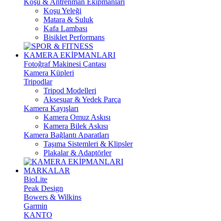
Koşu & Antrenman Ekipmanları
Koşu Yeleği
Matara & Suluk
Kafa Lambası
Bisiklet Performans
KAMERA EKİPMANLARI
Fotoğraf Makinesi Çantası
Kamera Küpleri
Tripodlar
Tripod Modelleri
Aksesuar & Yedek Parça
Kamera Kayışları
Kamera Omuz Askısı
Kamera Bilek Askısı
Kamera Bağlantı Aparatları
Taşıma Sistemleri & Klipsler
Plakalar & Adaptörler
MARKALAR
BioLite
Peak Design
Bowers & Wilkins
Garmin
KANTO