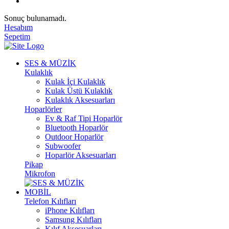
Sonuç bulunamadı.
Hesabım
Sepetim
SES & MÜZİK
Kulaklık
Kulak İçi Kulaklık
Kulak Üstü Kulaklık
Kulaklık Aksesuarları
Hoparlörler
Ev & Raf Tipi Hoparlör
Bluetooth Hoparlör
Outdoor Hoparlör
Subwoofer
Hoparlör Aksesuarları
Pikap
Mikrofon
MOBİL
Telefon Kılıfları
iPhone Kılıfları
Samsung Kılıfları
Kılıf Aksesuarları