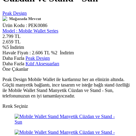
Peak Design
Mağazada Mevcut
Ürün Kodu :
PEK0086
Model :
Mobile Wallet Series
2.799
TL
2.659
TL
%
5
İndirim
Havale Fiyatı :
2.606
TL
%2
İndirim
Daha Fazla
Peak Design
Daha Fazla
Kılıf Aksesuarları
Öne Çıkanlar
Peak Design Mobile Wallet ile kartlarınız her an elinizin altında.
Güçlü manyetik bağlantı, ince tasarım ve isteğe bağlı stand özelliği
ile Mobile Wallet Stand Manyetik Cüzdan ve Stand - Sun,
telefonunuzun en iyi tamamlayıcısıdır.
Renk Seçiniz