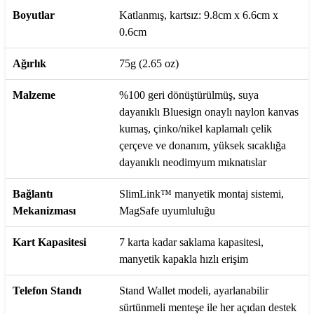
Boyutlar
Katlanmış, kartsız: 9.8cm x 6.6cm x
0.6cm
Ağırlık
75g (2.65 oz)
Malzeme
%100 geri dönüştürülmüş, suya
dayanıklı Bluesign onaylı naylon kanvas
kumaş, çinko/nikel kaplamalı çelik
çerçeve ve donanım, yüksek sıcaklığa
dayanıklı neodimyum mıknatıslar
Bağlantı
SlimLink™ manyetik montaj sistemi,
Mekanizması
MagSafe uyumluluğu
Kart Kapasitesi
7 karta kadar saklama kapasitesi,
manyetik kapakla hızlı erişim
Telefon Standı
Stand Wallet modeli, ayarlanabilir
sürtünmeli menteşe ile her açıdan destek