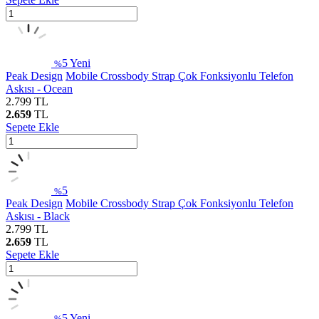
5
Yeni
%
Peak Design
Mobile Crossbody Strap Çok Fonksiyonlu Telefon
Askısı - Ocean
2.799
TL
2.659
TL
Sepete Ekle
5
%
Peak Design
Mobile Crossbody Strap Çok Fonksiyonlu Telefon
Askısı - Black
2.799
TL
2.659
TL
Sepete Ekle
5
Yeni
%