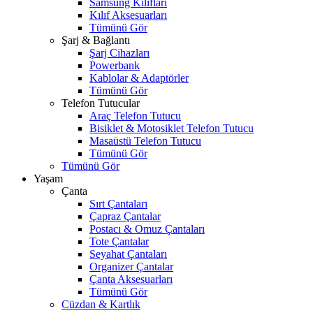
Samsung Kılıfları
Kılıf Aksesuarları
Tümünü Gör
Şarj & Bağlantı
Şarj Cihazları
Powerbank
Kablolar & Adaptörler
Tümünü Gör
Telefon Tutucular
Araç Telefon Tutucu
Bisiklet & Motosiklet Telefon Tutucu
Masaüstü Telefon Tutucu
Tümünü Gör
Tümünü Gör
Yaşam
Çanta
Sırt Çantaları
Çapraz Çantalar
Postacı & Omuz Çantaları
Tote Çantalar
Seyahat Çantaları
Organizer Çantalar
Çanta Aksesuarları
Tümünü Gör
Cüzdan & Kartlık