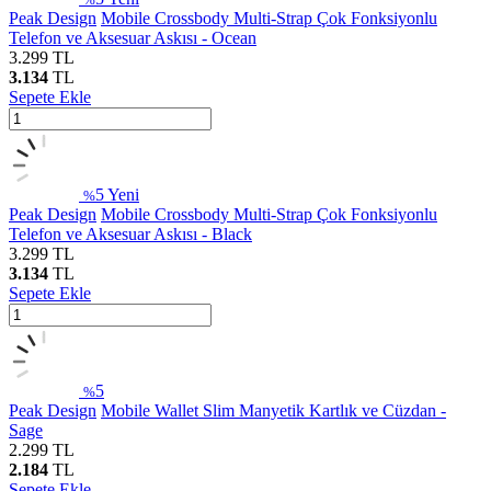
Peak Design
Mobile Crossbody Multi-Strap Çok Fonksiyonlu
Telefon ve Aksesuar Askısı - Ocean
3.299
TL
3.134
TL
Sepete Ekle
5
Yeni
%
Peak Design
Mobile Crossbody Multi-Strap Çok Fonksiyonlu
Telefon ve Aksesuar Askısı - Black
3.299
TL
3.134
TL
Sepete Ekle
5
%
Peak Design
Mobile Wallet Slim Manyetik Kartlık ve Cüzdan -
Sage
2.299
TL
2.184
TL
Sepete Ekle