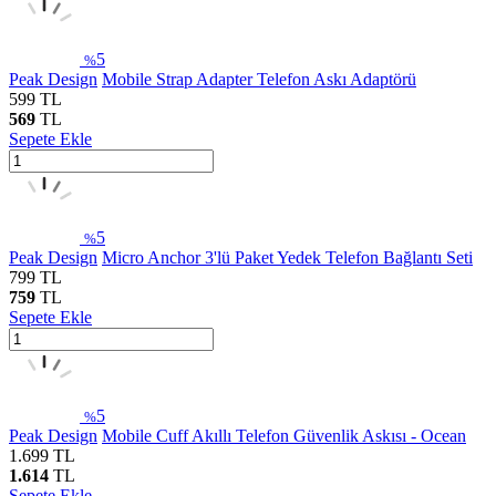
5
%
Peak Design
Mobile Strap Adapter Telefon Askı Adaptörü
599
TL
569
TL
Sepete Ekle
5
%
Peak Design
Micro Anchor 3'lü Paket Yedek Telefon Bağlantı Seti
799
TL
759
TL
Sepete Ekle
5
%
Peak Design
Mobile Cuff Akıllı Telefon Güvenlik Askısı - Ocean
1.699
TL
1.614
TL
Sepete Ekle