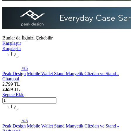
Bunlar da İlginizi Çekebilir
Karşılaştır
Karşılaştır
5
%
Peak Design
Mobile Wallet Stand Manyetik Cüzdan ve Stand -
Charcoal
2.799
TL
2.659
TL
Sepete Ekle
5
%
Peak Design
Mobile Wallet Stand Manyetik Cüzdan ve Stand -