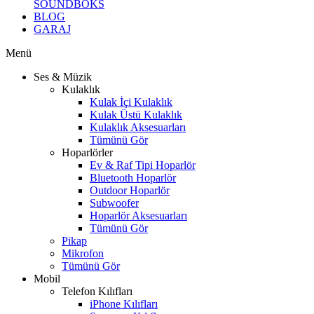
SOUNDBOKS
BLOG
GARAJ
Menü
Ses & Müzik
Kulaklık
Kulak İçi Kulaklık
Kulak Üstü Kulaklık
Kulaklık Aksesuarları
Tümünü Gör
Hoparlörler
Ev & Raf Tipi Hoparlör
Bluetooth Hoparlör
Outdoor Hoparlör
Subwoofer
Hoparlör Aksesuarları
Tümünü Gör
Pikap
Mikrofon
Tümünü Gör
Mobil
Telefon Kılıfları
iPhone Kılıfları