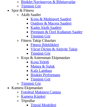
Bisiklet Navigasyon & Bilgisayarlar
Tümünü Gör
Spor & Fitness
Akıllı Saatler
Koşu & Multisport Saatleri
Outdoor & Macera Saatleri
Kadın Akıllı Saatleri
Premium & Özel Kullanım Saatler
Tümünü Gör
Fitness Takip Cihazları
Fitness Bileklikleri
Vücut Ölçüm & Aktivite Takip
Tümünü Gör
Koşu & Antrenman Ekipmanları
Koşu Yeleği
Matara & Suluk
Kafa Lambası
Bisiklet Performans
Tümünü Gör
Tümünü Gör
Kamera Ekipmanları
Fotoğraf Makinesi Çantası
Kamera Küpleri
Tripodlar
Tripod Modelleri