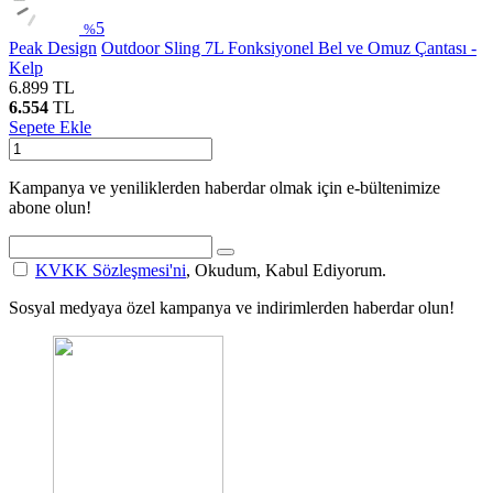
5
%
Peak Design
Outdoor Sling 7L Fonksiyonel Bel ve Omuz Çantası -
Kelp
6.899
TL
6.554
TL
Sepete Ekle
Kampanya ve yeniliklerden haberdar olmak için e-bültenimize
abone olun!
KVKK Sözleşmesi'ni
, Okudum, Kabul Ediyorum.
Sosyal medyaya özel kampanya ve indirimlerden haberdar olun!