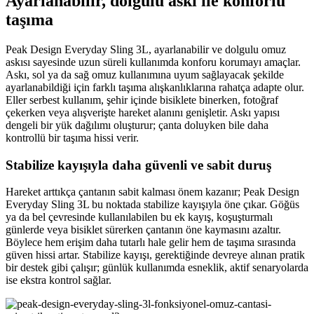
Ayarlanabilir, dolgulu askı ile konforlu
taşıma
Peak Design Everyday Sling 3L, ayarlanabilir ve dolgulu omuz
askısı sayesinde uzun süreli kullanımda konforu korumayı amaçlar.
Askı, sol ya da sağ omuz kullanımına uyum sağlayacak şekilde
ayarlanabildiği için farklı taşıma alışkanlıklarına rahatça adapte olur.
Eller serbest kullanım, şehir içinde bisiklete binerken, fotoğraf
çekerken veya alışverişte hareket alanını genişletir. Askı yapısı
dengeli bir yük dağılımı oluşturur; çanta doluyken bile daha
kontrollü bir taşıma hissi verir.
Stabilize kayışıyla daha güvenli ve sabit duruş
Hareket arttıkça çantanın sabit kalması önem kazanır; Peak Design
Everyday Sling 3L bu noktada stabilize kayışıyla öne çıkar. Göğüs
ya da bel çevresinde kullanılabilen bu ek kayış, koşuşturmalı
günlerde veya bisiklet sürerken çantanın öne kaymasını azaltır.
Böylece hem erişim daha tutarlı hale gelir hem de taşıma sırasında
güven hissi artar. Stabilize kayışı, gerektiğinde devreye alınan pratik
bir destek gibi çalışır; günlük kullanımda esneklik, aktif senaryolarda
ise ekstra kontrol sağlar.