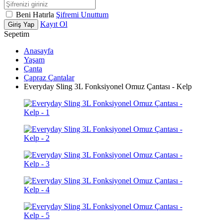
Beni Hatırla
Şifremi Unuttum
Kayıt Ol
Giriş Yap
Sepetim
Anasayfa
Yaşam
Çanta
Çapraz Çantalar
Everyday Sling 3L Fonksiyonel Omuz Çantası - Kelp