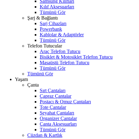
Samsung Kılıfları
Kılıf Aksesuarları
Tümünü Gör
Şarj & Bağlantı
Şarj Cihazları
Powerbank
Kablolar & Adaptörler
Tümünü Gör
Telefon Tutucular
Araç Telefon Tutucu
Bisiklet & Motosiklet Telefon Tutucu
Masaüstü Telefon Tutucu
Tümünü Gör
Tümünü Gör
Yaşam
Çanta
Sırt Çantaları
Çapraz Çantalar
Postacı & Omuz Çantaları
Tote Çantalar
Seyahat Çantaları
Organizer Çantalar
Çanta Aksesuarları
Tümünü Gör
Cüzdan & Kartlık