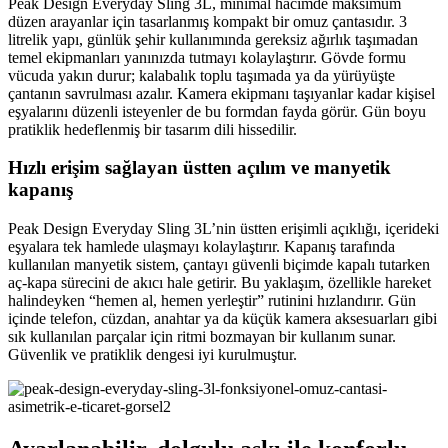
Peak Design Everyday Sling 3L, minimal hacimde maksimum
düzen arayanlar için tasarlanmış kompakt bir omuz çantasıdır. 3
litrelik yapı, günlük şehir kullanımında gereksiz ağırlık taşımadan
temel ekipmanları yanınızda tutmayı kolaylaştırır. Gövde formu
vücuda yakın durur; kalabalık toplu taşımada ya da yürüyüşte
çantanın savrulması azalır. Kamera ekipmanı taşıyanlar kadar kişisel
eşyalarını düzenli isteyenler de bu formdan fayda görür. Gün boyu
pratiklik hedeflenmiş bir tasarım dili hissedilir.
Hızlı erişim sağlayan üstten açılım ve manyetik
kapanış
Peak Design Everyday Sling 3L’nin üstten erişimli açıklığı, içerideki
eşyalara tek hamlede ulaşmayı kolaylaştırır. Kapanış tarafında
kullanılan manyetik sistem, çantayı güvenli biçimde kapalı tutarken
aç-kapa sürecini de akıcı hale getirir. Bu yaklaşım, özellikle hareket
halindeyken “hemen al, hemen yerleştir” rutinini hızlandırır. Gün
içinde telefon, cüzdan, anahtar ya da küçük kamera aksesuarları gibi
sık kullanılan parçalar için ritmi bozmayan bir kullanım sunar.
Güvenlik ve pratiklik dengesi iyi kurulmuştur.