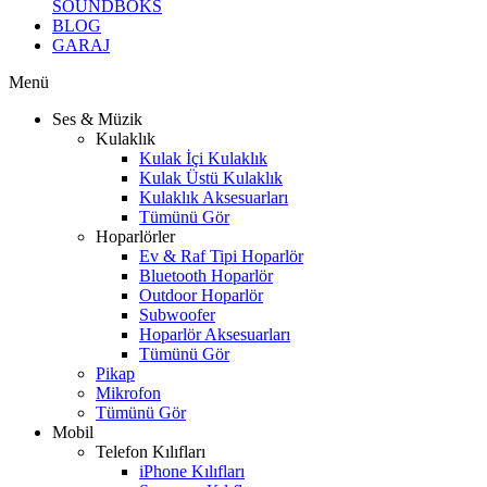
SOUNDBOKS
BLOG
GARAJ
Menü
Ses & Müzik
Kulaklık
Kulak İçi Kulaklık
Kulak Üstü Kulaklık
Kulaklık Aksesuarları
Tümünü Gör
Hoparlörler
Ev & Raf Tipi Hoparlör
Bluetooth Hoparlör
Outdoor Hoparlör
Subwoofer
Hoparlör Aksesuarları
Tümünü Gör
Pikap
Mikrofon
Tümünü Gör
Mobil
Telefon Kılıfları
iPhone Kılıfları