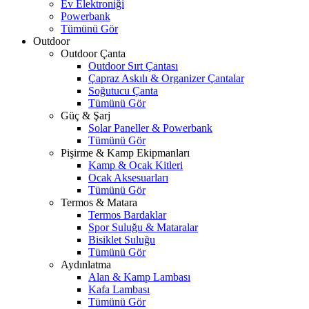
Ev Elektroniği
Powerbank
Tümünü Gör
Outdoor
Outdoor Çanta
Outdoor Sırt Çantası
Çapraz Askılı & Organizer Çantalar
Soğutucu Çanta
Tümünü Gör
Güç & Şarj
Solar Paneller & Powerbank
Tümünü Gör
Pişirme & Kamp Ekipmanları
Kamp & Ocak Kitleri
Ocak Aksesuarları
Tümünü Gör
Termos & Matara
Termos Bardaklar
Spor Suluğu & Mataralar
Bisiklet Suluğu
Tümünü Gör
Aydınlatma
Alan & Kamp Lambası
Kafa Lambası
Tümünü Gör