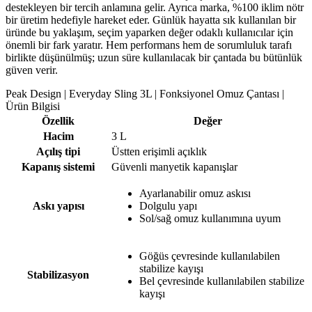
destekleyen bir tercih anlamına gelir. Ayrıca marka, %100 iklim nötr
bir üretim hedefiyle hareket eder. Günlük hayatta sık kullanılan bir
üründe bu yaklaşım, seçim yaparken değer odaklı kullanıcılar için
önemli bir fark yaratır. Hem performans hem de sorumluluk tarafı
birlikte düşünülmüş; uzun süre kullanılacak bir çantada bu bütünlük
güven verir.
Peak Design | Everyday Sling 3L | Fonksiyonel Omuz Çantası |
Ürün Bilgisi
Özellik
Değer
Hacim
3 L
Açılış tipi
Üstten erişimli açıklık
Kapanış sistemi
Güvenli manyetik kapanışlar
Ayarlanabilir omuz askısı
Askı yapısı
Dolgulu yapı
Sol/sağ omuz kullanımına uyum
Göğüs çevresinde kullanılabilen
stabilize kayışı
Stabilizasyon
Bel çevresinde kullanılabilen stabilize
kayışı