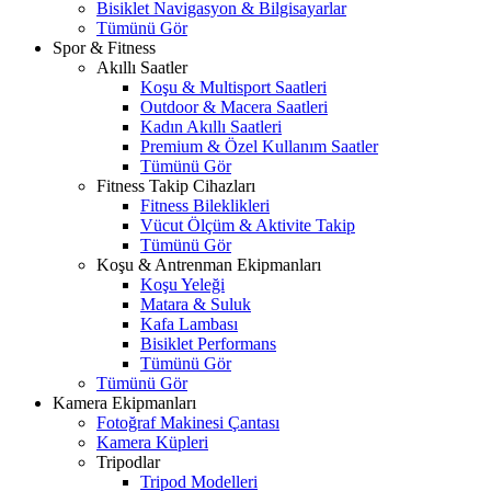
Bisiklet Navigasyon & Bilgisayarlar
Tümünü Gör
Spor & Fitness
Akıllı Saatler
Koşu & Multisport Saatleri
Outdoor & Macera Saatleri
Kadın Akıllı Saatleri
Premium & Özel Kullanım Saatler
Tümünü Gör
Fitness Takip Cihazları
Fitness Bileklikleri
Vücut Ölçüm & Aktivite Takip
Tümünü Gör
Koşu & Antrenman Ekipmanları
Koşu Yeleği
Matara & Suluk
Kafa Lambası
Bisiklet Performans
Tümünü Gör
Tümünü Gör
Kamera Ekipmanları
Fotoğraf Makinesi Çantası
Kamera Küpleri
Tripodlar
Tripod Modelleri