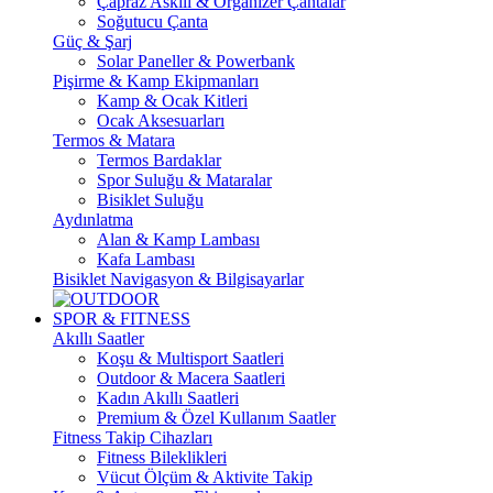
Çapraz Askılı & Organizer Çantalar
Soğutucu Çanta
Güç & Şarj
Solar Paneller & Powerbank
Pişirme & Kamp Ekipmanları
Kamp & Ocak Kitleri
Ocak Aksesuarları
Termos & Matara
Termos Bardaklar
Spor Suluğu & Mataralar
Bisiklet Suluğu
Aydınlatma
Alan & Kamp Lambası
Kafa Lambası
Bisiklet Navigasyon & Bilgisayarlar
SPOR & FITNESS
Akıllı Saatler
Koşu & Multisport Saatleri
Outdoor & Macera Saatleri
Kadın Akıllı Saatleri
Premium & Özel Kullanım Saatler
Fitness Takip Cihazları
Fitness Bileklikleri
Vücut Ölçüm & Aktivite Takip