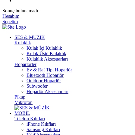
Sonuç bulunamadı.
Hesabım
Sepetim
SES & MÜZİK
Kulaklık
Kulak İçi Kulaklık
Kulak Üstü Kulaklık
Kulaklık Aksesuarları
Hoparlörler
Ev & Raf Tipi Hoparlör
Bluetooth Hoparlör
Outdoor Hoparlör
Subwoofer
Hoparlör Aksesuarları
Pikap
Mikrofon
MOBİL
Telefon Kılıfları
iPhone Kılıfları
Samsung Kılıfları
Kılıf Aksesuarları