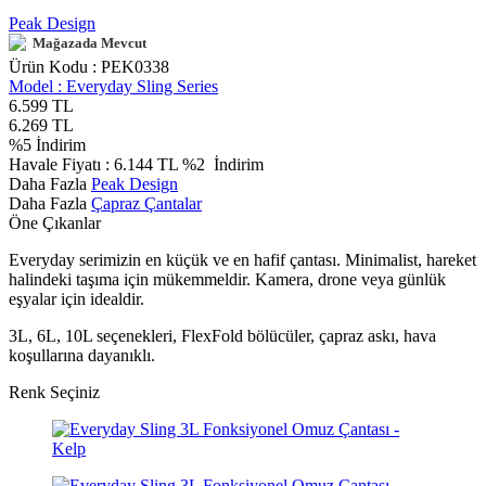
Peak Design
Mağazada Mevcut
Ürün Kodu :
PEK0338
Model :
Everyday Sling Series
6.599
TL
6.269
TL
%
5
İndirim
Havale Fiyatı :
6.144
TL
%2
İndirim
Daha Fazla
Peak Design
Daha Fazla
Çapraz Çantalar
Öne Çıkanlar
Everyday serimizin en küçük ve en hafif çantası. Minimalist, hareket
halindeki taşıma için mükemmeldir. Kamera, drone veya günlük
eşyalar için idealdir.
3L, 6L, 10L seçenekleri, FlexFold bölücüler, çapraz askı, hava
koşullarına dayanıklı.
Renk Seçiniz