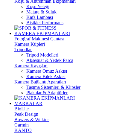
Koşu & Antrenman Ekipmanları
Koşu Yeleği
Matara & Suluk
Kafa Lambası
Bisiklet Performans
KAMERA EKİPMANLARI
Fotoğraf Makinesi Çantası
Kamera Küpleri
Tripodlar
Tripod Modelleri
Aksesuar & Yedek Parça
Kamera Kayışları
Kamera Omuz Askısı
Kamera Bilek Askısı
Kamera Bağlantı Aparatları
Taşıma Sistemleri & Klipsler
Plakalar & Adaptörler
MARKALAR
BioLite
Peak Design
Bowers & Wilkins
Garmin
KANTO