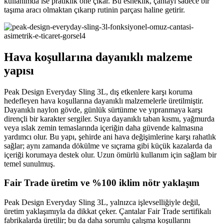
kullanımda ise pratiklik öne çıkar. Bu esneklik, çantayı sadece bir
taşıma aracı olmaktan çıkarıp rutinin parçası haline getirir.
Hava koşullarına dayanıklı malzeme
yapısı
Peak Design Everyday Sling 3L, dış etkenlere karşı koruma
hedefleyen hava koşullarına dayanıklı malzemelerle üretilmiştir.
Dayanıklı naylon gövde, günlük sürtünme ve yıpranmaya karşı
dirençli bir karakter sergiler. Suya dayanıklı taban kısmı, yağmurda
veya ıslak zemin temaslarında içeriğin daha güvende kalmasına
yardımcı olur. Bu yapı, şehirde ani hava değişimlerine karşı rahatlık
sağlar; aynı zamanda dökülme ve sıçrama gibi küçük kazalarda da
içeriği korumaya destek olur. Uzun ömürlü kullanım için sağlam bir
temel sunulmuş.
Fair Trade üretim ve %100 iklim nötr yaklaşım
Peak Design Everyday Sling 3L, yalnızca işlevselliğiyle değil,
üretim yaklaşımıyla da dikkat çeker. Çantalar Fair Trade sertifikalı
fabrikalarda üretilir; bu da daha sorumlu çalışma koşullarını