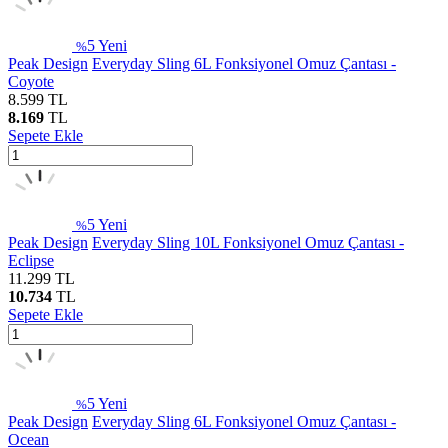
5
Yeni
%
Peak Design
Everyday Sling 6L Fonksiyonel Omuz Çantası -
Coyote
8.599
TL
8.169
TL
Sepete Ekle
5
Yeni
%
Peak Design
Everyday Sling 10L Fonksiyonel Omuz Çantası -
Eclipse
11.299
TL
10.734
TL
Sepete Ekle
5
Yeni
%
Peak Design
Everyday Sling 6L Fonksiyonel Omuz Çantası -
Ocean