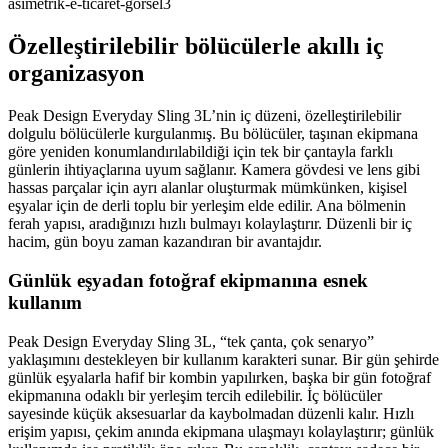
Özelleştirilebilir bölücülerle akıllı iç
organizasyon
Peak Design Everyday Sling 3L’nin iç düzeni, özelleştirilebilir
dolgulu bölücülerle kurgulanmış. Bu bölücüler, taşınan ekipmana
göre yeniden konumlandırılabildiği için tek bir çantayla farklı
günlerin ihtiyaçlarına uyum sağlanır. Kamera gövdesi ve lens gibi
hassas parçalar için ayrı alanlar oluşturmak mümkünken, kişisel
eşyalar için de derli toplu bir yerleşim elde edilir. Ana bölmenin
ferah yapısı, aradığınızı hızlı bulmayı kolaylaştırır. Düzenli bir iç
hacim, gün boyu zaman kazandıran bir avantajdır.
Günlük eşyadan fotoğraf ekipmanına esnek
kullanım
Peak Design Everyday Sling 3L, “tek çanta, çok senaryo”
yaklaşımını destekleyen bir kullanım karakteri sunar. Bir gün şehirde
günlük eşyalarla hafif bir kombin yapılırken, başka bir gün fotoğraf
ekipmanına odaklı bir yerleşim tercih edilebilir. İç bölücüler
sayesinde küçük aksesuarlar da kaybolmadan düzenli kalır. Hızlı
erişim yapısı, çekim anında ekipmana ulaşmayı kolaylaştırır; günlük