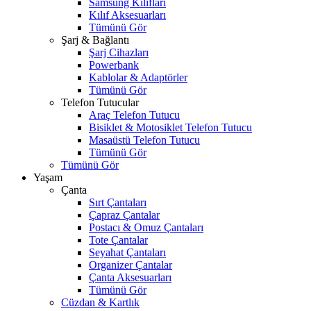
Samsung Kılıfları
Kılıf Aksesuarları
Tümünü Gör
Şarj & Bağlantı
Şarj Cihazları
Powerbank
Kablolar & Adaptörler
Tümünü Gör
Telefon Tutucular
Araç Telefon Tutucu
Bisiklet & Motosiklet Telefon Tutucu
Masaüstü Telefon Tutucu
Tümünü Gör
Tümünü Gör
Yaşam
Çanta
Sırt Çantaları
Çapraz Çantalar
Postacı & Omuz Çantaları
Tote Çantalar
Seyahat Çantaları
Organizer Çantalar
Çanta Aksesuarları
Tümünü Gör
Cüzdan & Kartlık