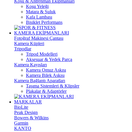
Koşu & Antrenman Ekipmanları
Koşu Yeleği
Matara & Suluk
Kafa Lambası
Bisiklet Performans
KAMERA EKİPMANLARI
Fotoğraf Makinesi Çantası
Kamera Küpleri
Tripodlar
Tripod Modelleri
Aksesuar & Yedek Parça
Kamera Kayışları
Kamera Omuz Askısı
Kamera Bilek Askısı
Kamera Bağlantı Aparatları
Taşıma Sistemleri & Klipsler
Plakalar & Adaptörler
MARKALAR
BioLite
Peak Design
Bowers & Wilkins
Garmin
KANTO