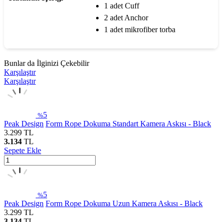
1 adet Cuff
2 adet Anchor
1 adet mikrofiber torba
Bunlar da İlginizi Çekebilir
Karşılaştır
Karşılaştır
5
%
Peak Design
Form Rope Dokuma Standart Kamera Askısı - Black
3.299
TL
3.134
TL
Sepete Ekle
5
%
Peak Design
Form Rope Dokuma Uzun Kamera Askısı - Black
3.299
TL
3.134
TL