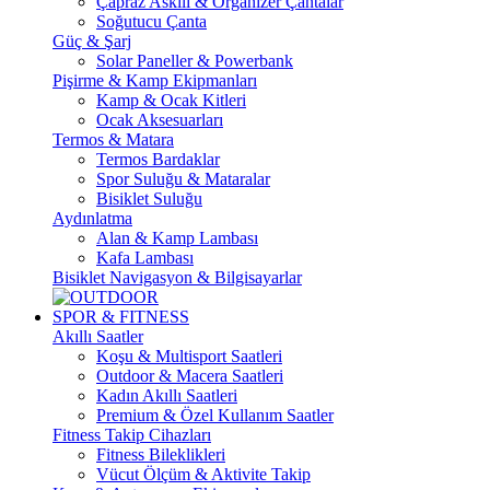
Çapraz Askılı & Organizer Çantalar
Soğutucu Çanta
Güç & Şarj
Solar Paneller & Powerbank
Pişirme & Kamp Ekipmanları
Kamp & Ocak Kitleri
Ocak Aksesuarları
Termos & Matara
Termos Bardaklar
Spor Suluğu & Mataralar
Bisiklet Suluğu
Aydınlatma
Alan & Kamp Lambası
Kafa Lambası
Bisiklet Navigasyon & Bilgisayarlar
SPOR & FITNESS
Akıllı Saatler
Koşu & Multisport Saatleri
Outdoor & Macera Saatleri
Kadın Akıllı Saatleri
Premium & Özel Kullanım Saatler
Fitness Takip Cihazları
Fitness Bileklikleri
Vücut Ölçüm & Aktivite Takip