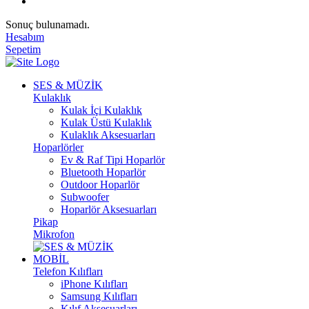
Sonuç bulunamadı.
Hesabım
Sepetim
SES & MÜZİK
Kulaklık
Kulak İçi Kulaklık
Kulak Üstü Kulaklık
Kulaklık Aksesuarları
Hoparlörler
Ev & Raf Tipi Hoparlör
Bluetooth Hoparlör
Outdoor Hoparlör
Subwoofer
Hoparlör Aksesuarları
Pikap
Mikrofon
MOBİL
Telefon Kılıfları
iPhone Kılıfları
Samsung Kılıfları
Kılıf Aksesuarları