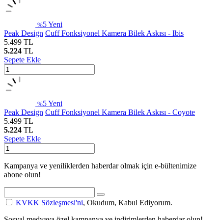
5
Yeni
%
Peak Design
Cuff Fonksiyonel Kamera Bilek Askısı - Ibis
5.499
TL
5.224
TL
Sepete Ekle
5
Yeni
%
Peak Design
Cuff Fonksiyonel Kamera Bilek Askısı - Coyote
5.499
TL
5.224
TL
Sepete Ekle
Kampanya ve yeniliklerden haberdar olmak için e-bültenimize
abone olun!
KVKK Sözleşmesi'ni
, Okudum, Kabul Ediyorum.
Sosyal medyaya özel kampanya ve indirimlerden haberdar olun!