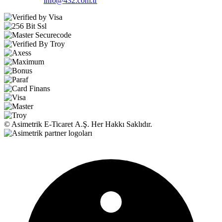
info@432.com.tr
© Asimetrik E‑Ticaret A.Ş. Her Hakkı Saklıdır.