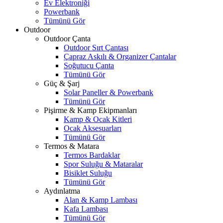
Ev Elektroniği
Powerbank
Tümünü Gör
Outdoor
Outdoor Çanta
Outdoor Sırt Çantası
Çapraz Askılı & Organizer Çantalar
Soğutucu Çanta
Tümünü Gör
Güç & Şarj
Solar Paneller & Powerbank
Tümünü Gör
Pişirme & Kamp Ekipmanları
Kamp & Ocak Kitleri
Ocak Aksesuarları
Tümünü Gör
Termos & Matara
Termos Bardaklar
Spor Suluğu & Mataralar
Bisiklet Suluğu
Tümünü Gör
Aydınlatma
Alan & Kamp Lambası
Kafa Lambası
Tümünü Gör