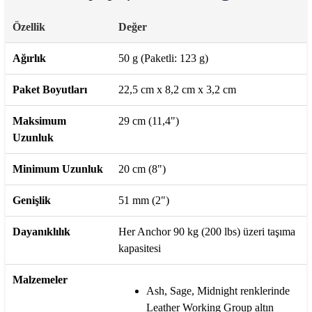
Özellik
Değer
Ağırlık
50 g (Paketli: 123 g)
Paket Boyutları
22,5 cm x 8,2 cm x 3,2 cm
Maksimum
29 cm (11,4")
Uzunluk
Minimum Uzunluk
20 cm (8")
Genişlik
51 mm (2")
Dayanıklılık
Her Anchor 90 kg (200 lbs) üzeri taşıma
kapasitesi
Malzemeler
Ash, Sage, Midnight renklerinde
Leather Working Group altın