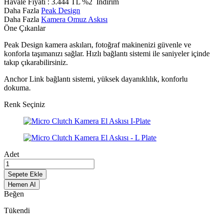
Havale Fiyatı :
3.444
TL
%2
İndirim
Daha Fazla
Peak Design
Daha Fazla
Kamera Omuz Askısı
Öne Çıkanlar
Peak Design kamera askıları, fotoğraf makinenizi güvenle ve
konforla taşımanızı sağlar. Hızlı bağlantı sistemi ile saniyeler içinde
takıp çıkarabilirsiniz.
Anchor Link bağlantı sistemi, yüksek dayanıklılık, konforlu
dokuma.
Renk Seçiniz
Adet
Sepete Ekle
Hemen Al
Beğen
Tükendi