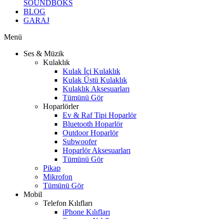
SOUNDBOKS
BLOG
GARAJ
Menü
Ses & Müzik
Kulaklık
Kulak İçi Kulaklık
Kulak Üstü Kulaklık
Kulaklık Aksesuarları
Tümünü Gör
Hoparlörler
Ev & Raf Tipi Hoparlör
Bluetooth Hoparlör
Outdoor Hoparlör
Subwoofer
Hoparlör Aksesuarları
Tümünü Gör
Pikap
Mikrofon
Tümünü Gör
Mobil
Telefon Kılıfları
iPhone Kılıfları