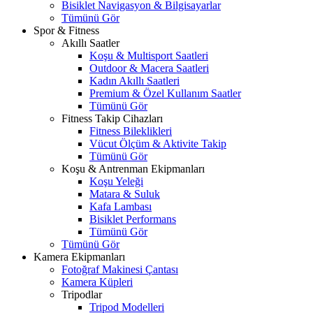
Bisiklet Navigasyon & Bilgisayarlar
Tümünü Gör
Spor & Fitness
Akıllı Saatler
Koşu & Multisport Saatleri
Outdoor & Macera Saatleri
Kadın Akıllı Saatleri
Premium & Özel Kullanım Saatler
Tümünü Gör
Fitness Takip Cihazları
Fitness Bileklikleri
Vücut Ölçüm & Aktivite Takip
Tümünü Gör
Koşu & Antrenman Ekipmanları
Koşu Yeleği
Matara & Suluk
Kafa Lambası
Bisiklet Performans
Tümünü Gör
Tümünü Gör
Kamera Ekipmanları
Fotoğraf Makinesi Çantası
Kamera Küpleri
Tripodlar
Tripod Modelleri