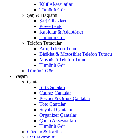
Kılıf Aksesuarları
Tümünü Gör
Şarj & Bağlantı
Şarj Cihazları
Powerbank
Kablolar & Adaptörler
Tümünü Gör
Telefon Tutucular
Araç Telefon Tutucu
Bisiklet & Motosiklet Telefon Tutucu
Masaüstü Telefon Tutucu
Tümünü Gör
Tümünü Gör
Yaşam
Çanta
Sırt Çantaları
Çapraz Çantalar
Postacı & Omuz Çantaları
Tote Çantalar
Seyahat Çantaları
Organizer Çantalar
Çanta Aksesuarları
Tümünü Gör
Cüzdan & Kartlık
Ev Elektroniği