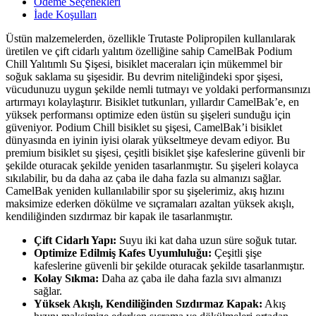
Ödeme Seçenekleri
İade Koşulları
Üstün malzemelerden, özellikle Trutaste Polipropilen kullanılarak
üretilen ve çift cidarlı yalıtım özelliğine sahip CamelBak Podium
Chill Yalıtımlı Su Şişesi, bisiklet maceraları için mükemmel bir
soğuk saklama su şişesidir. Bu devrim niteliğindeki spor şişesi,
vücudunuzu uygun şekilde nemli tutmayı ve yoldaki performansınızı
artırmayı kolaylaştırır. Bisiklet tutkunları, yıllardır CamelBak’e, en
yüksek performansı optimize eden üstün su şişeleri sunduğu için
güveniyor. Podium Chill bisiklet su şişesi, CamelBak’i bisiklet
dünyasında en iyinin iyisi olarak yükseltmeye devam ediyor. Bu
premium bisiklet su şişesi, çeşitli bisiklet şişe kafeslerine güvenli bir
şekilde oturacak şekilde yeniden tasarlanmıştır. Su şişeleri kolayca
sıkılabilir, bu da daha az çaba ile daha fazla su almanızı sağlar.
CamelBak yeniden kullanılabilir spor su şişelerimiz, akış hızını
maksimize ederken dökülme ve sıçramaları azaltan yüksek akışlı,
kendiliğinden sızdırmaz bir kapak ile tasarlanmıştır.
Çift Cidarlı Yapı:
Suyu iki kat daha uzun süre soğuk tutar.
Optimize Edilmiş Kafes Uyumluluğu:
Çeşitli şişe
kafeslerine güvenli bir şekilde oturacak şekilde tasarlanmıştır.
Kolay Sıkma:
Daha az çaba ile daha fazla sıvı almanızı
sağlar.
Yüksek Akışlı, Kendiliğinden Sızdırmaz Kapak:
Akış