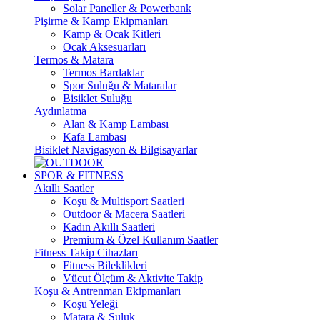
Solar Paneller & Powerbank
Pişirme & Kamp Ekipmanları
Kamp & Ocak Kitleri
Ocak Aksesuarları
Termos & Matara
Termos Bardaklar
Spor Suluğu & Mataralar
Bisiklet Suluğu
Aydınlatma
Alan & Kamp Lambası
Kafa Lambası
Bisiklet Navigasyon & Bilgisayarlar
SPOR & FITNESS
Akıllı Saatler
Koşu & Multisport Saatleri
Outdoor & Macera Saatleri
Kadın Akıllı Saatleri
Premium & Özel Kullanım Saatler
Fitness Takip Cihazları
Fitness Bileklikleri
Vücut Ölçüm & Aktivite Takip
Koşu & Antrenman Ekipmanları
Koşu Yeleği
Matara & Suluk