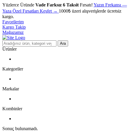
Yüzlerce Üründe
Vade Farksız 6 Taksit
Fırsatı!
Yazın Frekansı
—
Yaza Özel Fırsatları Keşfet
→
1000₺ üzeri alışverişlerde ücretsiz
kargo.
Favorilerim
Kargo Takip
Mağazamız
Ara
Ürünler
Kategoriler
Markalar
Kombinler
Sonuç bulunamadı.