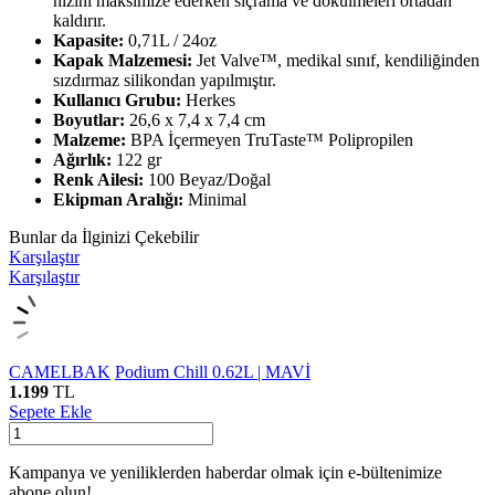
hızını maksimize ederken sıçrama ve dökülmeleri ortadan
kaldırır.
Kapasite:
0,71L / 24oz
Kapak Malzemesi:
Jet Valve™, medikal sınıf, kendiliğinden
sızdırmaz silikondan yapılmıştır.
Kullanıcı Grubu:
Herkes
Boyutlar:
26,6 x 7,4 x 7,4 cm
Malzeme:
BPA İçermeyen TruTaste™ Polipropilen
Ağırlık:
122 gr
Renk Ailesi:
100 Beyaz/Doğal
Ekipman Aralığı:
Minimal
Bunlar da İlginizi Çekebilir
Karşılaştır
Karşılaştır
CAMELBAK
Podium Chill 0.62L | MAVİ
1.199
TL
Sepete Ekle
Kampanya ve yeniliklerden haberdar olmak için e-bültenimize
abone olun!