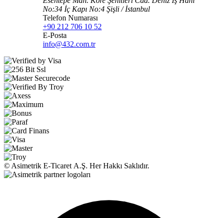
Esentepe Mah. Kore Şehitleri Cad. Deniz İş Hanı
No:34 İç Kapı No:4 Şişli / İstanbul
Telefon Numarası
+90 212 706 10 52
E-Posta
info@432.com.tr
© Asimetrik E‑Ticaret A.Ş. Her Hakkı Saklıdır.