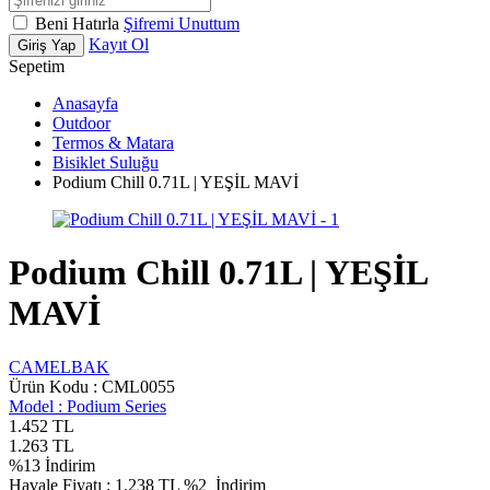
Beni Hatırla
Şifremi Unuttum
Kayıt Ol
Giriş Yap
Sepetim
Anasayfa
Outdoor
Termos & Matara
Bisiklet Suluğu
Podium Chill 0.71L | YEŞİL MAVİ
Podium Chill 0.71L | YEŞİL
MAVİ
CAMELBAK
Ürün Kodu :
CML0055
Model :
Podium Series
1.452
TL
1.263
TL
%
13
İndirim
Havale Fiyatı :
1.238
TL
%2
İndirim