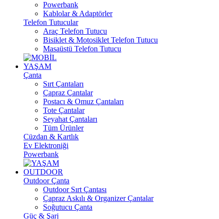
Powerbank
Kablolar & Adaptörler
Telefon Tutucular
Araç Telefon Tutucu
Bisiklet & Motosiklet Telefon Tutucu
Masaüstü Telefon Tutucu
YAŞAM
Çanta
Sırt Çantaları
Çapraz Çantalar
Postacı & Omuz Çantaları
Tote Çantalar
Seyahat Çantaları
Tüm Ürünler
Cüzdan & Kartlık
Ev Elektroniği
Powerbank
OUTDOOR
Outdoor Çanta
Outdoor Sırt Çantası
Çapraz Askılı & Organizer Çantalar
Soğutucu Çanta
Güç & Şarj