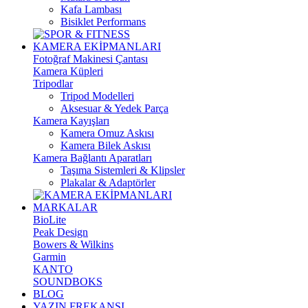
Kafa Lambası
Bisiklet Performans
KAMERA EKİPMANLARI
Fotoğraf Makinesi Çantası
Kamera Küpleri
Tripodlar
Tripod Modelleri
Aksesuar & Yedek Parça
Kamera Kayışları
Kamera Omuz Askısı
Kamera Bilek Askısı
Kamera Bağlantı Aparatları
Taşıma Sistemleri & Klipsler
Plakalar & Adaptörler
MARKALAR
BioLite
Peak Design
Bowers & Wilkins
Garmin
KANTO
SOUNDBOKS
BLOG
YAZIN FREKANSI