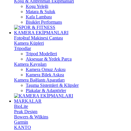
Koşu & Antrenman Ekipmanları
Koşu Yeleği
Matara & Suluk
Kafa Lambası
Bisiklet Performans
KAMERA EKİPMANLARI
Fotoğraf Makinesi Çantası
Kamera Küpleri
Tripodlar
Tripod Modelleri
Aksesuar & Yedek Parça
Kamera Kayışları
Kamera Omuz Askısı
Kamera Bilek Askısı
Kamera Bağlantı Aparatları
Taşıma Sistemleri & Klipsler
Plakalar & Adaptörler
MARKALAR
BioLite
Peak Design
Bowers & Wilkins
Garmin
KANTO