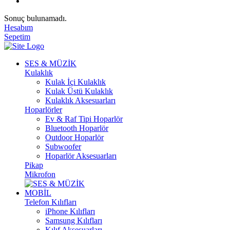
Sonuç bulunamadı.
Hesabım
Sepetim
SES & MÜZİK
Kulaklık
Kulak İçi Kulaklık
Kulak Üstü Kulaklık
Kulaklık Aksesuarları
Hoparlörler
Ev & Raf Tipi Hoparlör
Bluetooth Hoparlör
Outdoor Hoparlör
Subwoofer
Hoparlör Aksesuarları
Pikap
Mikrofon
MOBİL
Telefon Kılıfları
iPhone Kılıfları
Samsung Kılıfları
Kılıf Aksesuarları