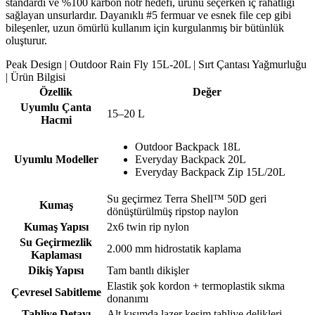
standardı ve %100 karbon nötr hedefi, ürünü seçerken iç rahatlığı
sağlayan unsurlardır. Dayanıklı #5 fermuar ve esnek file cep gibi
bileşenler, uzun ömürlü kullanım için kurgulanmış bir bütünlük
oluşturur.
Peak Design | Outdoor Rain Fly 15L-20L | Sırt Çantası Yağmurluğu
| Ürün Bilgisi
Özellik
Değer
Uyumlu Çanta
15–20 L
Hacmi
Outdoor Backpack 18L
Uyumlu Modeller
Everyday Backpack 20L
Everyday Backpack Zip 15L/20L
Su geçirmez Terra Shell™ 50D geri
Kumaş
dönüştürülmüş ripstop naylon
Kumaş Yapısı
2x6 twin rip nylon
Su Geçirmezlik
2.000 mm hidrostatik kaplama
Kaplaması
Dikiş Yapısı
Tam bantlı dikişler
Elastik şok kordon + termoplastik sıkma
Çevresel Sabitleme
donanımı
Tahliye Detayı
Alt kısımda lazer kesim tahliye delikleri