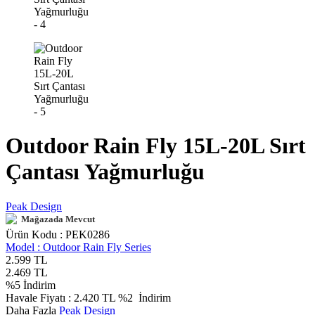
Outdoor Rain Fly 15L-20L Sırt
Çantası Yağmurluğu
Peak Design
Mağazada Mevcut
Ürün Kodu :
PEK0286
Model :
Outdoor Rain Fly Series
2.599
TL
2.469
TL
%
5
İndirim
Havale Fiyatı :
2.420
TL
%2
İndirim
Daha Fazla
Peak Design