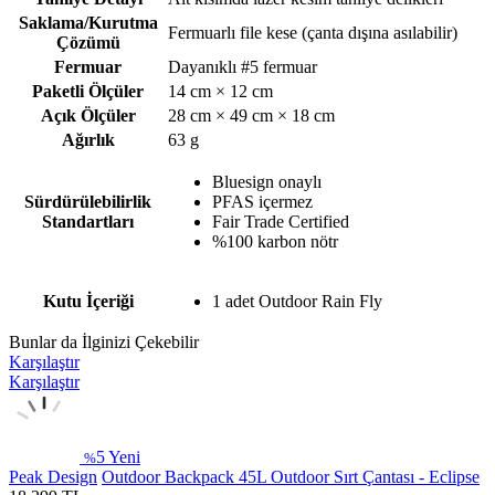
Saklama/Kurutma
Fermuarlı file kese (çanta dışına asılabilir)
Çözümü
Fermuar
Dayanıklı #5 fermuar
Paketli Ölçüler
14 cm × 12 cm
Açık Ölçüler
28 cm × 49 cm × 18 cm
Ağırlık
63 g
Bluesign onaylı
Sürdürülebilirlik
PFAS içermez
Standartları
Fair Trade Certified
%100 karbon nötr
Kutu İçeriği
1 adet Outdoor Rain Fly
Bunlar da İlginizi Çekebilir
Karşılaştır
Karşılaştır
5
Yeni
%
Peak Design
Outdoor Backpack 45L Outdoor Sırt Çantası - Eclipse