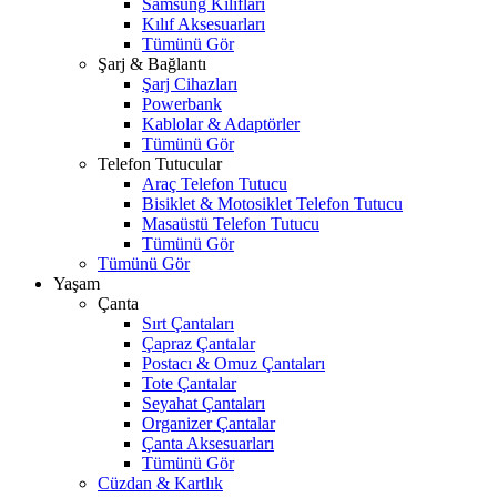
Samsung Kılıfları
Kılıf Aksesuarları
Tümünü Gör
Şarj & Bağlantı
Şarj Cihazları
Powerbank
Kablolar & Adaptörler
Tümünü Gör
Telefon Tutucular
Araç Telefon Tutucu
Bisiklet & Motosiklet Telefon Tutucu
Masaüstü Telefon Tutucu
Tümünü Gör
Tümünü Gör
Yaşam
Çanta
Sırt Çantaları
Çapraz Çantalar
Postacı & Omuz Çantaları
Tote Çantalar
Seyahat Çantaları
Organizer Çantalar
Çanta Aksesuarları
Tümünü Gör
Cüzdan & Kartlık