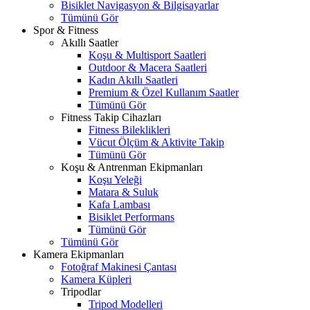
Bisiklet Navigasyon & Bilgisayarlar
Tümünü Gör
Spor & Fitness
Akıllı Saatler
Koşu & Multisport Saatleri
Outdoor & Macera Saatleri
Kadın Akıllı Saatleri
Premium & Özel Kullanım Saatler
Tümünü Gör
Fitness Takip Cihazları
Fitness Bileklikleri
Vücut Ölçüm & Aktivite Takip
Tümünü Gör
Koşu & Antrenman Ekipmanları
Koşu Yeleği
Matara & Suluk
Kafa Lambası
Bisiklet Performans
Tümünü Gör
Tümünü Gör
Kamera Ekipmanları
Fotoğraf Makinesi Çantası
Kamera Küpleri
Tripodlar
Tripod Modelleri