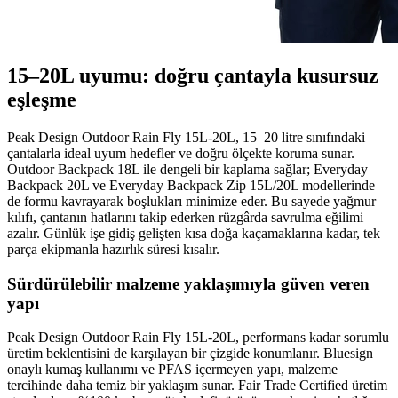
15–20L uyumu: doğru çantayla kusursuz
eşleşme
Peak Design Outdoor Rain Fly 15L-20L, 15–20 litre sınıfındaki
çantalarla ideal uyum hedefler ve doğru ölçekte koruma sunar.
Outdoor Backpack 18L ile dengeli bir kaplama sağlar; Everyday
Backpack 20L ve Everyday Backpack Zip 15L/20L modellerinde
de formu kavrayarak boşlukları minimize eder. Bu sayede yağmur
kılıfı, çantanın hatlarını takip ederken rüzgârda savrulma eğilimi
azalır. Günlük işe gidiş gelişten kısa doğa kaçamaklarına kadar, tek
parça ekipmanla hazırlık süresi kısalır.
Sürdürülebilir malzeme yaklaşımıyla güven veren
yapı
Peak Design Outdoor Rain Fly 15L-20L, performans kadar sorumlu
üretim beklentisini de karşılayan bir çizgide konumlanır. Bluesign
onaylı kumaş kullanımı ve PFAS içermeyen yapı, malzeme
tercihinde daha temiz bir yaklaşım sunar. Fair Trade Certified üretim