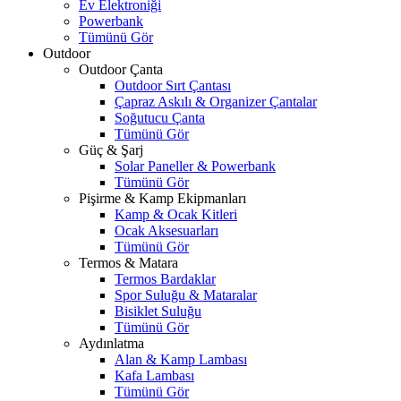
Ev Elektroniği
Powerbank
Tümünü Gör
Outdoor
Outdoor Çanta
Outdoor Sırt Çantası
Çapraz Askılı & Organizer Çantalar
Soğutucu Çanta
Tümünü Gör
Güç & Şarj
Solar Paneller & Powerbank
Tümünü Gör
Pişirme & Kamp Ekipmanları
Kamp & Ocak Kitleri
Ocak Aksesuarları
Tümünü Gör
Termos & Matara
Termos Bardaklar
Spor Suluğu & Mataralar
Bisiklet Suluğu
Tümünü Gör
Aydınlatma
Alan & Kamp Lambası
Kafa Lambası
Tümünü Gör