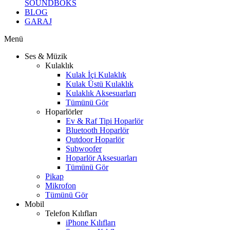
SOUNDBOKS
BLOG
GARAJ
Menü
Ses & Müzik
Kulaklık
Kulak İçi Kulaklık
Kulak Üstü Kulaklık
Kulaklık Aksesuarları
Tümünü Gör
Hoparlörler
Ev & Raf Tipi Hoparlör
Bluetooth Hoparlör
Outdoor Hoparlör
Subwoofer
Hoparlör Aksesuarları
Tümünü Gör
Pikap
Mikrofon
Tümünü Gör
Mobil
Telefon Kılıfları
iPhone Kılıfları