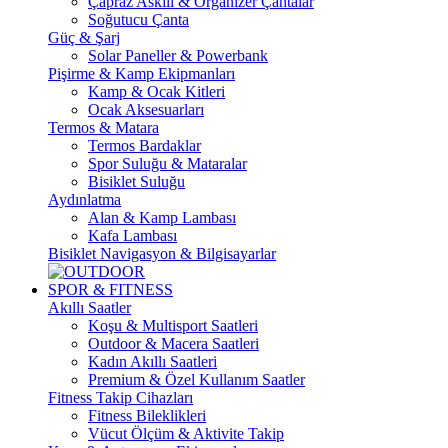
Çapraz Askılı & Organizer Çantalar
Soğutucu Çanta
Güç & Şarj
Solar Paneller & Powerbank
Pişirme & Kamp Ekipmanları
Kamp & Ocak Kitleri
Ocak Aksesuarları
Termos & Matara
Termos Bardaklar
Spor Suluğu & Mataralar
Bisiklet Suluğu
Aydınlatma
Alan & Kamp Lambası
Kafa Lambası
Bisiklet Navigasyon & Bilgisayarlar
SPOR & FITNESS
Akıllı Saatler
Koşu & Multisport Saatleri
Outdoor & Macera Saatleri
Kadın Akıllı Saatleri
Premium & Özel Kullanım Saatler
Fitness Takip Cihazları
Fitness Bileklikleri
Vücut Ölçüm & Aktivite Takip