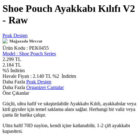
Shoe Pouch Ayakkabı Kılıfı V2
- Raw
Peak Design
Mağazada Mevcut
Ürün Kodu :
PEK0455
Model :
Shoe Pouch Series
2.299
TL
2.184
TL
%
5
İndirim
Havale Fiyatı :
2.140
TL
%2
İndirim
Daha Fazla
Peak Design
Daha Fazla
Organizer Çantalar
Öne Çıkanlar
Güçlü, ultra hafif ve sıkıştırılabilir Ayakkabı Kılıfı, ayakkabılar veya
kirli giysiler için temel saklama alanı sağlar. Herhangi bir valiz veya
çanta ile harika çalışır.
Ultra hafif 70D naylon, kendi içine katlanabilir, 1-2 çift ayakkabı
kapasitesi.