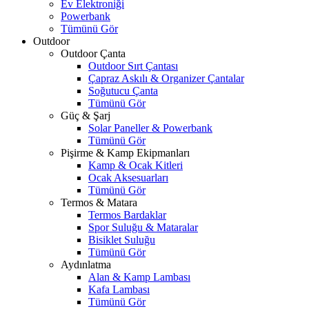
Ev Elektroniği
Powerbank
Tümünü Gör
Outdoor
Outdoor Çanta
Outdoor Sırt Çantası
Çapraz Askılı & Organizer Çantalar
Soğutucu Çanta
Tümünü Gör
Güç & Şarj
Solar Paneller & Powerbank
Tümünü Gör
Pişirme & Kamp Ekipmanları
Kamp & Ocak Kitleri
Ocak Aksesuarları
Tümünü Gör
Termos & Matara
Termos Bardaklar
Spor Suluğu & Mataralar
Bisiklet Suluğu
Tümünü Gör
Aydınlatma
Alan & Kamp Lambası
Kafa Lambası
Tümünü Gör