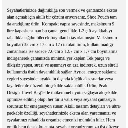
Seyahatlerinizde dağınıklığa son vermek ve çantanızda ekstra
alan açmak için akıllı bir çözüm arıyorsanız, Shoe Pouch tam
da aradığınız ürün. Kompakt yapısı sayesinde, maksimum 9
litre kapasite sunan bu çanta, genellikle 1-2 çift ayakkabıyı
rahatlıkla sığdırabilecek boyutlarda tasarlanmıştır. Maksimum
boyutları 32 cm x 17 cm x 17 cm olan ürün, kullanılmadığı
zamanlarda ise sadece 7.6 cm x 12.7 cm x 1.7 cm boyutlarına
indirgenerek çantanızda minimal yer kaplar. Tek parça ve
dikişsiz yapısı, stresi ve aşınmayı en aza indirerek, uzun süreli
kullanımda üstün dayanıklılık sağlar. Ayrıca, entegre saklama
cepleri sayesinde, ayakkabı dışında küçük aksesuarlar veya
kıyafetler de düzenli bir şekilde saklanabilir. Ürün, Peak
Design Travel Bag’lerle mükemmel uyum sağlayacak şekilde
optimize edilmiş olup, her türlü valiz veya seyahat çantasıyla
sorunsuz bir entegrasyon sunar. Akıllı tasarım detayları ve ultra-
packable özelliği, seyahatlerinizde ekstra alan yaratmanızı ve
eşyalarınızı rahatlıkla organize etmenizi mümkün kılar. Hem
pratik hem de şık bu çanta, seyahat organizerunuzu üst düzeye