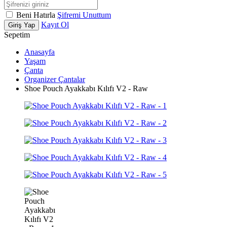
Beni Hatırla
Şifremi Unuttum
Kayıt Ol
Giriş Yap
Sepetim
Anasayfa
Yaşam
Çanta
Organizer Çantalar
Shoe Pouch Ayakkabı Kılıfı V2 - Raw