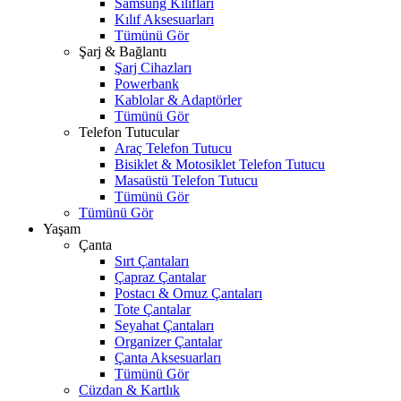
Samsung Kılıfları
Kılıf Aksesuarları
Tümünü Gör
Şarj & Bağlantı
Şarj Cihazları
Powerbank
Kablolar & Adaptörler
Tümünü Gör
Telefon Tutucular
Araç Telefon Tutucu
Bisiklet & Motosiklet Telefon Tutucu
Masaüstü Telefon Tutucu
Tümünü Gör
Tümünü Gör
Yaşam
Çanta
Sırt Çantaları
Çapraz Çantalar
Postacı & Omuz Çantaları
Tote Çantalar
Seyahat Çantaları
Organizer Çantalar
Çanta Aksesuarları
Tümünü Gör
Cüzdan & Kartlık