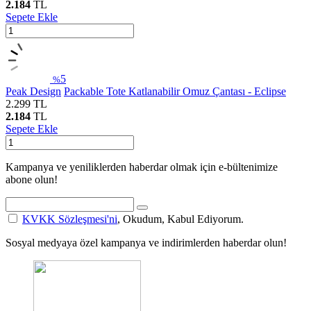
2.184
TL
Sepete Ekle
5
%
Peak Design
Packable Tote Katlanabilir Omuz Çantası - Eclipse
2.299
TL
2.184
TL
Sepete Ekle
Kampanya ve yeniliklerden haberdar olmak için e-bültenimize
abone olun!
KVKK Sözleşmesi'ni
, Okudum, Kabul Ediyorum.
Sosyal medyaya özel kampanya ve indirimlerden haberdar olun!