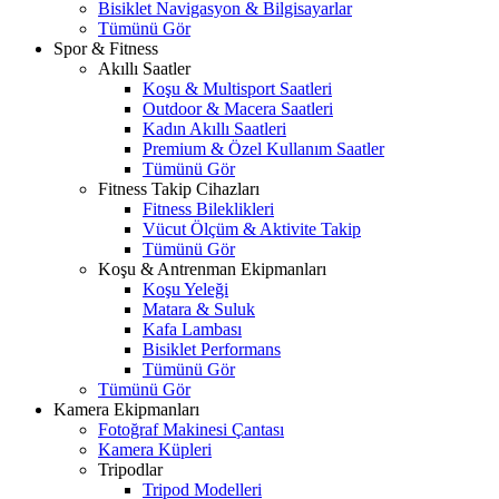
Bisiklet Navigasyon & Bilgisayarlar
Tümünü Gör
Spor & Fitness
Akıllı Saatler
Koşu & Multisport Saatleri
Outdoor & Macera Saatleri
Kadın Akıllı Saatleri
Premium & Özel Kullanım Saatler
Tümünü Gör
Fitness Takip Cihazları
Fitness Bileklikleri
Vücut Ölçüm & Aktivite Takip
Tümünü Gör
Koşu & Antrenman Ekipmanları
Koşu Yeleği
Matara & Suluk
Kafa Lambası
Bisiklet Performans
Tümünü Gör
Tümünü Gör
Kamera Ekipmanları
Fotoğraf Makinesi Çantası
Kamera Küpleri
Tripodlar
Tripod Modelleri