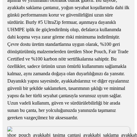
aşınma ve yırtılmaları otomatik olarak giderir. Bu sayede,
ayakkabı saklama çantanız, yoğun seyahat koşullarında dahi ilk
günkü performansını korur ve güvenilirliğini uzun süre
sürdürür. Burly #5 UltraZip fermuar, aşınmaya dayanıklı
UHMPE iplik ile güçlendirilmiş olup, defalarca kullanımda
dahi kopma veya zarar görme riski minimuma indirilmiştir.
Çevre dostu üretim standartlarına uygun olarak, %100 geri
dönüştürülmüş malzemelerden üretilen Shoe Pouch, Fair Trade
Certified ve %100 karbon nötr sertifikalarına sahiptir. Bu
özellikler, sadece ürünün uzun ömürlü kullanımını sağlamakla
kalmaz, aynı zamanda doğaya olan duyarlılığınızı da yansıtır.
Dayanıklı yapısı sayesinde, ayakkabılarınız ve diğer eşyalarınız
güvenli bir şekilde saklanırken, tasarımının şıklığı ve minimal
yapısı da her türlü seyahat çantasıyla sorunsuz uyum sağlar.
Uzun vadeli kullanım, güven ve sürdürülebilirliği bir arada
sunan bu çanta, her yolculuğunuzda yanınızda taşımanız
gereken vazgeçilmez bir aksesuardır.