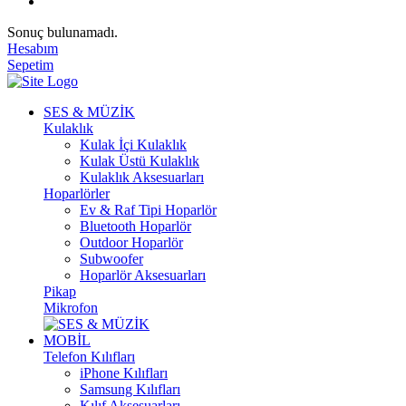
Sonuç bulunamadı.
Hesabım
Sepetim
SES & MÜZİK
Kulaklık
Kulak İçi Kulaklık
Kulak Üstü Kulaklık
Kulaklık Aksesuarları
Hoparlörler
Ev & Raf Tipi Hoparlör
Bluetooth Hoparlör
Outdoor Hoparlör
Subwoofer
Hoparlör Aksesuarları
Pikap
Mikrofon
MOBİL
Telefon Kılıfları
iPhone Kılıfları
Samsung Kılıfları
Kılıf Aksesuarları