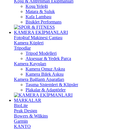
Koşu & Antrenman Ekipmanları
Koşu Yeleği
Matara & Suluk
Kafa Lambası
Bisiklet Performans
KAMERA EKİPMANLARI
Fotoğraf Makinesi Çantası
Kamera Küpleri
Tripodlar
Tripod Modelleri
Aksesuar & Yedek Parça
Kamera Kayışları
Kamera Omuz Askısı
Kamera Bilek Askısı
Kamera Bağlantı Aparatları
Taşıma Sistemleri & Klipsler
Plakalar & Adaptörler
MARKALAR
BioLite
Peak Design
Bowers & Wilkins
Garmin
KANTO