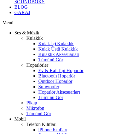
SOUNDBOKS
BLOG
GARAJ
Menü
Ses & Müzik
Kulaklık
Kulak İçi Kulaklık
Kulak Üstü Kulaklık
Kulaklık Aksesuarları
Tümünü Gör
Hoparlörler
Ev & Raf Tipi Hoparlör
Bluetooth Hoparlör
Outdoor Hoparlör
Subwoofer
Hoparlör Aksesuarları
Tümünü Gör
Pikap
Mikrofon
Tümünü Gör
Mobil
Telefon Kılıfları
iPhone Kılıfları