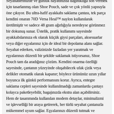
Seyahatlerinizde ve günlük hayatınızda dağınıklığa son vermek
için tasarlanmış olan Shoe Pouch, sade ve çok yönlü yapısıyla
öne çıkıyor. Bu ultra-hafif ayakkabı saklama çantası, tek parça
kendini onaran 70D Versa Heal™ naylon kullanılarak
üretilmiştir ve sadece 48 gram ağırlığıyla neredeyse görünmez
bir dokunuş sunar. Üstelik, pratik kullanımı sayesinde
ayakkabılarınıza ek olarak küçük giysi parçaları, aksesuarlar
veya diğer eşyalarınız için de ideal bir depolama alanı sağlar.
Seyahat ederken, valizinizde fazladan yer yaratmak ve
eşyalarınızı düzenli bir şekilde saklamak istiyorsanız, Shoe
Pouch tam da aradığınız çözüm. Kendini onarma özelliği
sayesinde, çantanın yüzeyinde oluşabilecek ufak çizik veya
delikler otomatik olarak kapanır; böylece ürününüz uzun yıllar
boyunca ilk günkü performansını korur. Ayrıca, entegre
saklama cepleri sayesinde kullanılmadığı zamanlarda çantayı
kolayca paketleyebilir, bagajınızda ekstra alan açabilirsiniz.
Hem de tasarımında kullanılan modern detaylar, minimalizmi
ve işlevselliği bir araya getirerek, her türlü seyahat çantanızla
mükemmel uyum sağlar. Eşyalarınızı düzenli tutmak ve