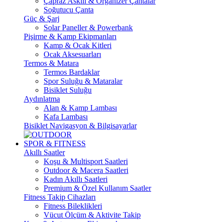
Çapraz Askılı & Organizer Çantalar
Soğutucu Çanta
Güç & Şarj
Solar Paneller & Powerbank
Pişirme & Kamp Ekipmanları
Kamp & Ocak Kitleri
Ocak Aksesuarları
Termos & Matara
Termos Bardaklar
Spor Suluğu & Mataralar
Bisiklet Suluğu
Aydınlatma
Alan & Kamp Lambası
Kafa Lambası
Bisiklet Navigasyon & Bilgisayarlar
SPOR & FITNESS
Akıllı Saatler
Koşu & Multisport Saatleri
Outdoor & Macera Saatleri
Kadın Akıllı Saatleri
Premium & Özel Kullanım Saatler
Fitness Takip Cihazları
Fitness Bileklikleri
Vücut Ölçüm & Aktivite Takip