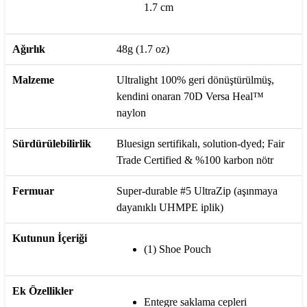
1.7 cm
Ağırlık
48g (1.7 oz)
Malzeme
Ultralight 100% geri dönüştürülmüş,
kendini onaran 70D Versa Heal™
naylon
Sürdürülebilirlik
Bluesign sertifikalı, solution-dyed; Fair
Trade Certified & %100 karbon nötr
Fermuar
Super-durable #5 UltraZip (aşınmaya
dayanıklı UHMPE iplik)
Kutunun İçeriği
(1) Shoe Pouch
Ek Özellikler
Entegre saklama cepleri