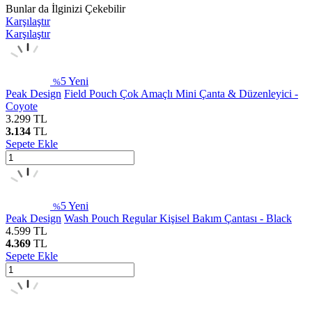
Bunlar da İlginizi Çekebilir
Karşılaştır
Karşılaştır
5
Yeni
%
Peak Design
Field Pouch Çok Amaçlı Mini Çanta & Düzenleyici -
Coyote
3.299
TL
3.134
TL
Sepete Ekle
5
Yeni
%
Peak Design
Wash Pouch Regular Kişisel Bakım Çantası - Black
4.599
TL
4.369
TL
Sepete Ekle