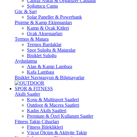
Çapraz Askılı & Organizer Çantalar
Soğutucu Çanta
Güç & Şarj
Solar Paneller & Powerbank
Pişirme & Kamp Ekipmanları
Kamp & Ocak Kitleri
Ocak Aksesuarları
Termos & Matara
Termos Bardaklar
Spor Suluğu & Mataralar
Bisiklet Suluğu
Aydınlatma
Alan & Kamp Lambası
Kafa Lambası
Bisiklet Navigasyon & Bilgisayarlar
SPOR & FITNESS
Akıllı Saatler
Koşu & Multisport Saatleri
Outdoor & Macera Saatleri
Kadın Akıllı Saatleri
Premium & Özel Kullanım Saatler
Fitness Takip Cihazları
Fitness Bileklikleri
Vücut Ölçüm & Aktivite Takip