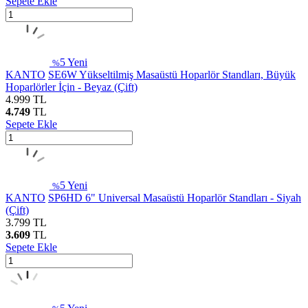
Sepete Ekle
5
Yeni
%
KANTO
SE6W Yükseltilmiş Masaüstü Hoparlör Standları, Büyük
Hoparlörler İçin - Beyaz (Çift)
4.999
TL
4.749
TL
Sepete Ekle
5
Yeni
%
KANTO
SP6HD 6" Universal Masaüstü Hoparlör Standları - Siyah
(Çift)
3.799
TL
3.609
TL
Sepete Ekle