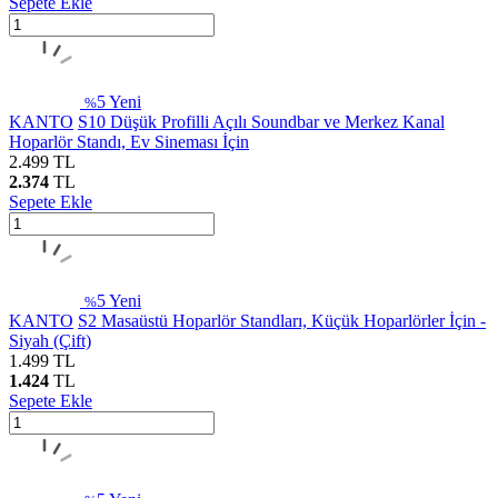
Sepete Ekle
5
Yeni
%
KANTO
S10 Düşük Profilli Açılı Soundbar ve Merkez Kanal
Hoparlör Standı, Ev Sineması İçin
2.499
TL
2.374
TL
Sepete Ekle
5
Yeni
%
KANTO
S2 Masaüstü Hoparlör Standları, Küçük Hoparlörler İçin -
Siyah (Çift)
1.499
TL
1.424
TL
Sepete Ekle