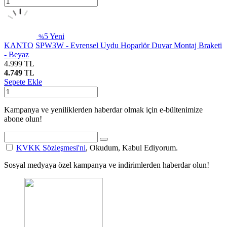
5
Yeni
%
KANTO
SPW3W - Evrensel Uydu Hoparlör Duvar Montaj Braketi
- Beyaz
4.999
TL
4.749
TL
Sepete Ekle
Kampanya ve yeniliklerden haberdar olmak için e-bültenimize
abone olun!
KVKK Sözleşmesi'ni
, Okudum, Kabul Ediyorum.
Sosyal medyaya özel kampanya ve indirimlerden haberdar olun!