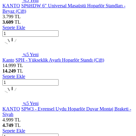
5
Yeni
%
KANTO
SP6HDW 6" Universal Masaüstü Hoparlör Standları -
Beyaz (Çift)
3.799
TL
3.609
TL
Sepete Ekle
5
Yeni
%
Kanto
SPH - Yükseklik Ayarlı Hoparlör Standı (Çift)
14.999
TL
14.249
TL
Sepete Ekle
5
Yeni
%
KANTO
SPW3 - Evrensel Uydu Hoparlör Duvar Montaj Braketi -
Siyah
4.999
TL
4.749
TL
Sepete Ekle