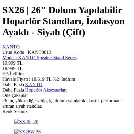
SX26 | 26" Dolum Yapılabilir
Hoparlör Standları, İzolasyon
Ayaklı - Siyah (Çift)
KANTO
Ürün Kodu :
KANT0012
Model :
KANTO Speaker Stand Series
19.999
TL
18.999
TL
%
5
İndirim
Havale Fiyatı :
18.619
TL
%2
İndirim
Daha Fazla
KANTO
Daha Fazla
Hoparlör Aksesuarları
Öne Çıkanlar
26 inç yüksekliğe sahip, içi dolum yapılarak akustik performansı
artıran siyah standlar.
Renk Seçiniz