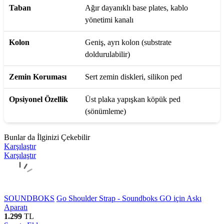
Taban
Ağır dayanıklı base plates, kablo
yönetimi kanalı
Kolon
Geniş, ayrı kolon (substrate
doldurulabilir)
Zemin Koruması
Sert zemin diskleri, silikon ped
Opsiyonel Özellik
Üst plaka yapışkan köpük ped
(sönümleme)
Bunlar da İlginizi Çekebilir
Karşılaştır
Karşılaştır
SOUNDBOKS
Go Shoulder Strap - Soundboks GO için Askı
Aparatı
1.299
TL