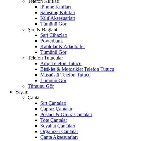
Telefon Kılıfları
iPhone Kılıfları
Samsung Kılıfları
Kılıf Aksesuarları
Tümünü Gör
Şarj & Bağlantı
Şarj Cihazları
Powerbank
Kablolar & Adaptörler
Tümünü Gör
Telefon Tutucular
Araç Telefon Tutucu
Bisiklet & Motosiklet Telefon Tutucu
Masaüstü Telefon Tutucu
Tümünü Gör
Tümünü Gör
Yaşam
Çanta
Sırt Çantaları
Çapraz Çantalar
Postacı & Omuz Çantaları
Tote Çantalar
Seyahat Çantaları
Organizer Çantalar
Çanta Aksesuarları