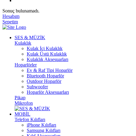
Sonuç bulunamadı.
Hesabım
Sepetim
SES & MÜZİK
Kulaklık
Kulak İçi Kulaklık
Kulak Üstü Kulaklık
Kulaklık Aksesuarları
Hoparlörler
Ev & Raf Tipi Hoparlör
Bluetooth Hoparlör
Outdoor Hoparlör
Subwoofer
Hoparlör Aksesuarları
Pikap
Mikrofon
MOBİL
Telefon Kılıfları
iPhone Kılıfları
Samsung Kılıfları
Kılıf Aksesuarları