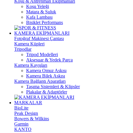
Koşu & Antrenman Ekipmanları
Koşu Yeleği
Matara & Suluk
Kafa Lambası
Bisiklet Performans
KAMERA EKİPMANLARI
Fotoğraf Makinesi Çantası
Kamera Küpleri
Tripodlar
Tripod Modelleri
Aksesuar & Yedek Parça
Kamera Kayışları
Kamera Omuz Askısı
Kamera Bilek Askısı
Kamera Bağlantı Aparatları
Taşıma Sistemleri & Klipsler
Plakalar & Adaptörler
MARKALAR
BioLite
Peak Design
Bowers & Wilkins
Garmin
KANTO