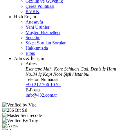
Gizlilik ve Güvenlik
Çerez Politikası
KVKK
Hızlı Erişim
Anasayfa
Yeni Ürünler
Müşteri Hizmetleri
Sepetim
Sıkça Sorulan Sorular
Hakkımızda
Etbis
Adres & İletişim
Adres
Esentepe Mah. Kore Şehitleri Cad. Deniz İş Hanı
No:34 İç Kapı No:4 Şişli / İstanbul
Telefon Numarası
+90 212 706 10 52
E-Posta
info@432.com.tr