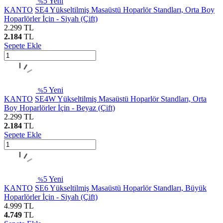
5
Yeni
%
KANTO
SE4 Yükseltilmiş Masaüstü Hoparlör Standları, Orta Boy
Hoparlörler İçin - Siyah (Çift)
2.299
TL
2.184
TL
Sepete Ekle
5
Yeni
%
KANTO
SE4W Yükseltilmiş Masaüstü Hoparlör Standları, Orta
Boy Hoparlörler İçin - Beyaz (Çift)
2.299
TL
2.184
TL
Sepete Ekle
5
Yeni
%
KANTO
SE6 Yükseltilmiş Masaüstü Hoparlör Standları, Büyük
Hoparlörler İçin - Siyah (Çift)
4.999
TL
4.749
TL